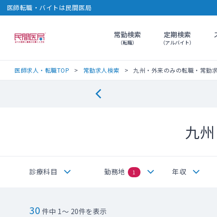
医師転職・バイトは民間医局
常勤検索
定期検索
民間医局
（転職）
（アルバイト）
医師求人・転職TOP
常勤求人検索
九州・外来のみの転職・常勤
九州
診療科目
勤務地
年収
1
30
件中 1～ 20件を表示