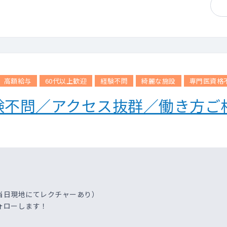
高額給与
60代以上歓迎
経験不問
綺麗な施設
専門医資格
験不問／アクセス抜群／働き方ご
当日現地にてレクチャーあり）
ォローします！