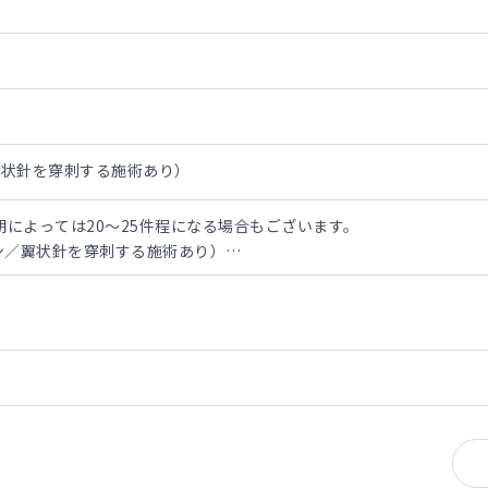
翼状針を穿刺する施術あり）
期によっては20～25件程になる場合もございます。
ン／翼状針を穿刺する施術あり）
に関する診察・適応判断
禁忌確認
問診・適応判断（埋没・糸リフト・注入系など）
翼状針を使った施術対応（脂肪溶解注射、脂肪溶解注射、成長因子注
り 未経験でも相談可能
アルロン酸注入、ショッピングリフトなどは徐々に覚えてから対応を
美容外科の施術の対応などはございません。
接後に最終提示
執刀医になることなど、学びたいという意欲の方も歓迎します。