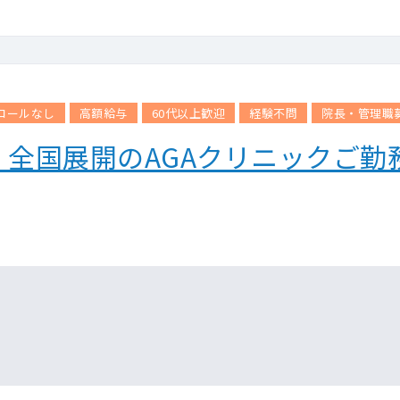
務も相談可能です。 ※別途月20万円の支給あり。
に就任しますが経営面などは本部のサポートあり、診療に集中してい
支給あり。
シフト調整の都合により、系列の別クリニックでのご勤務振替をご相
コールなし
高額給与
60代以上歓迎
経験不問
院長・管理職
全国展開のAGAクリニックご勤