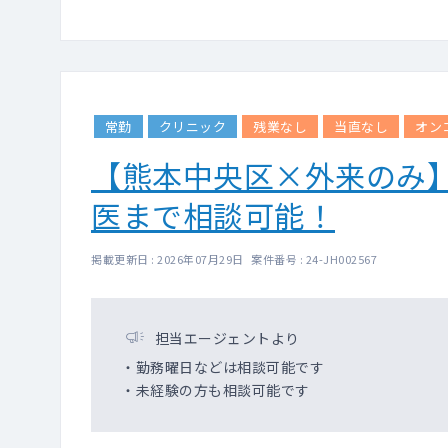
・管理医師としてのご勤
その場合、法人の理事
・別途インセンティブ
・グループ各院の医師
常勤
クリニック
残業なし
当直なし
オン
【熊本中央区×外来のみ】
医まで相談可能！
掲載更新日 : 2026年07月29日 案件番号 : 24-JH002567
担当エージェントより
・勤務曜日などは相談可能です
・未経験の方も相談可能です