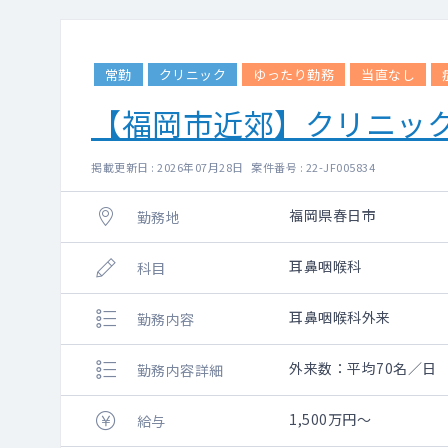
常勤
クリニック
ゆったり勤務
当直なし
【福岡市近郊】クリニッ
掲載更新日 : 2026年07月28日 案件番号 : 22-JF005834
福岡県春日市
勤務地
耳鼻咽喉科
科目
耳鼻咽喉科外来
勤務内容
外来数：平均70名／日
勤務内容詳細
1,500万円～
給与