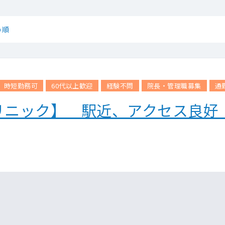
め順
時短勤務可
60代以上歓迎
経験不問
院長・管理職募集
通
リニック】 駅近、アクセス良好