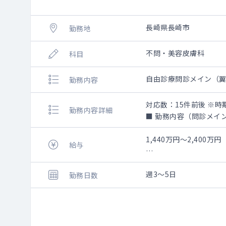
長崎県長崎市
勤務地
不問・美容皮膚科
科目
自由診療問診メイン（
勤務内容
対応数：15件前後 ※時
勤務内容詳細
■ 勤務内容（問診メイ
１．AGA・FAGA治療
２．医療痩身の既往・
1,440万円～2,400万円
給与
３．美容施術に関する
４．ご予約状況により、
＜給与目安＞
週3日：1,440万円
週3～5日
勤務日数
※初日にレクチャーあ
週4日：1,920万円
・ボトックス注入、ヒ
週5日：2,400万円
・執刀医が別途おり、
※ご選考を通してご面
・将来的に美容外科の