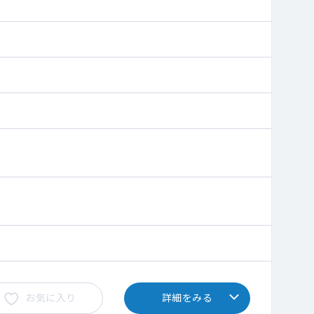
射） 美容クリニックの問診対応
お願いできればと思います。
お気に入り
詳細をみる