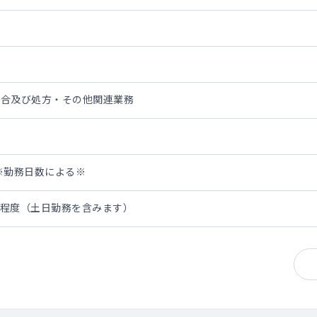
調合及び処方・その他関連業務
万円※勤務日数による※
5日程度（土日勤務を含みます）