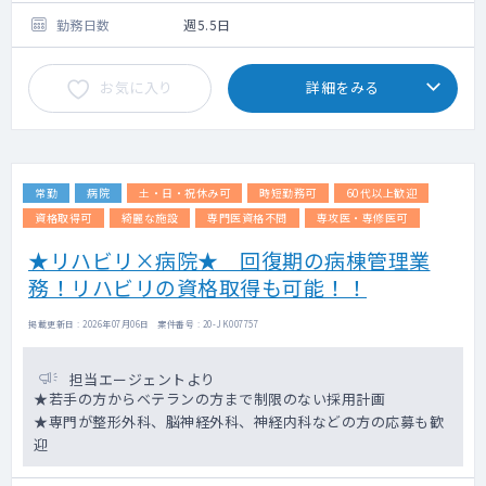
※指定医の取得が可能です。
当直代等含む）＋残業代
卒後20年目の場合：1,400万円（本給のみ/税
勤務日数
週5.5日
精神科外来：外来数20～40名、外来コマ数：
込み）
応相談
お気に入り
詳細をみる
※紙カルテ、オーダリング有。
病棟管理：担当病床数20～30床（全て精神科
一般病棟）
当直：週1回程、2万2000円/回。輪番日以外
は比較的落ち着いております。
常勤
病院
土・日・祝休み可
時短勤務可
60代以上歓迎
青森市の輪番に参加しています。
資格取得可
綺麗な施設
専門医資格不問
専攻医・専修医可
患者層：気分障害（うつ病，躁うつ病）、統
★リハビリ×病院★ 回復期の病棟管理業
合失調症、認知症、リエゾンを中心に
務！リハビリの資格取得も可能！！
ストレス障害、摂食障害など幅広く症例が集
まります。処置入院も多いです。
児童精神は少ないが関連の健生クリニックで
掲載更新日 : 2026年07月06日 案件番号 : 20-JK007757
学べます。
担当エージェントより
残業は人に寄りますが比較的少ないです。
★若手の方からベテランの方まで制限のない採用計画
★専門が整形外科、脳神経外科、神経内科などの方の応募も歓
迎