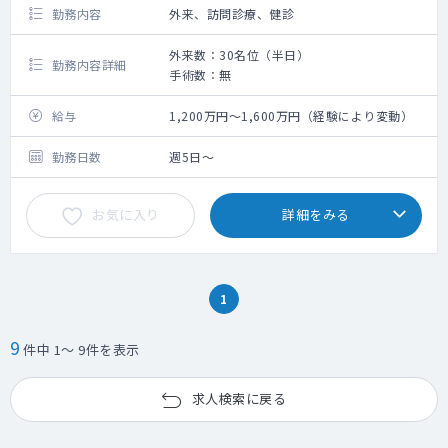
児童思春期は専門の医師が1名おりますので、
勤務内容
外来、訪問診療、健診
その方がメインに対応しております。
外来数：30名位（半日）
勤務内容詳細
オンコール：基本は当直医が対応しますが、
手術数：無
対応に困った際、
電話でコンサルをしていただくことがござい
給与
1,200万円～1,600万円（経験により変動）
ます。
出動はほとんどございません。
勤務日数
週5日～
残業：各人による。
お気に入り
詳細をみる
1
9
件中 1～ 9件を表示
求人検索に戻る