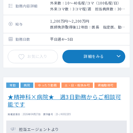
外来数：10～40名程/コマ（100名程/日）
勤務内容詳細
外来コマ数：3コマ程/週 担当病床数：30～
40床
救急搬入数：162台（時間外）
1,200万円～2,200万円
給与
●精神科スーパー救急病棟をもつ精神科単科
医師免許取得後12年目：医長 指定医、勤続
病院での外来と病棟管理メインのご勤務で
7年超 約2,300万円
す。
医師免許取得後7年目：指定医、勤続5年超
勤務日数
平日週4～5日
・電子カルテ（メーカー：アルファ）
約2,000万円
・指定医未取得の方の担当病床数は15床程。
医師免許取得後6年目：指定医、勤続5年超
お気に入り
詳細をみる
約1,900万円
●患者層（専門的な医療も行っております。
医師免許取得後5年目：指定医 約1,800万円
措置入院も多いです）
医師免許取得5年目の場合：非指定医 約
・一般精神科臨床
1,350万円
・児童思春期、老年期（認知症疾患医療セン
（各種手当、賞与（5ヶ月分）含む）
常勤
病院
ゆったり勤務
土・日・祝休み可
資格取得可
ター）
・臨床精神薬理（治療抵抗性統合失調症治療
★精神科×病院★ 週3日勤務からご相談可
薬クロザリル処方可能）
能です
・修正型電気けいれん療法（県内で実施可能
な病院は限られております）
掲載更新日 : 2026年04月27日 案件番号 : 23-JK002205
・てんかん、依存症、司法精神医学（精神鑑
定、医療観察法通院処遇等）
※身体合併症については院内コンサルト（常
担当エージェントより