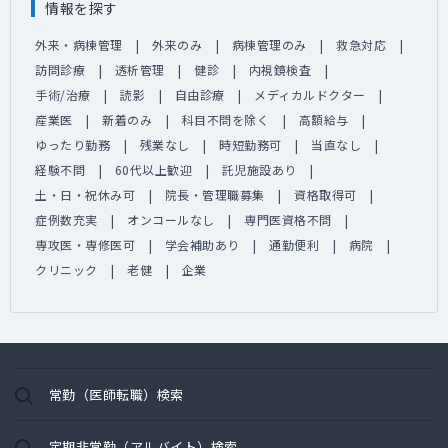
情報を探す
外来・病棟管理
外来のみ
病棟管理のみ
救急対応
訪問診療
透析管理
健診
内視鏡検査
手術/治療
読影
自由診療
メディカルドクター
産業医
新着のみ
科目不問を除く
高額給与
ゆったり勤務
残業なし
時短勤務可
当直なし
経験不問
60代以上歓迎
託児施設あり
土・日・祝休み可
院長・管理職募集
資格取得可
症例数充実
オンコールなし
専門医資格不問
専攻医・専修医可
学会補助あり
通勤便利
病院
クリニック
老健
企業
常勤（医師転職）検索
定期非常勤（アルバイト）検索