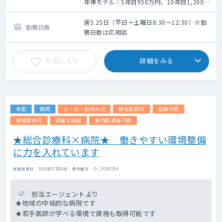
目） 3名体制 ※救急搬入数：約1,900件/
年俸モデル：5年目950万円、10年目1,200万
年
円、15年目1,400万、20年目1,600万円
外来と病棟管理、内視鏡検査のご勤務です。
週5.25日（平日＋土曜日8:30～12:30）※勤
勤務日数
一般内科外来・消化器内科専門外来は週2～3
務日数は応相談
コマ。
内視鏡検査は 週2～3コマ程。
お気に入り
詳細をみる
空いた時間で病棟管理を対応いただきます。
オンコールは当番制です。週1回程度ご対応お
願い致します。
常勤
病院
土・日・祝休み可
時短勤務可
経験不問
資格取得可
綺麗な施設
専門医資格不問
★総合診療科×病院★ 働きやすい環境整備
に力を入れています
掲載更新日 : 2026年07月06日 案件番号 : 15-JK000294
担当エージェントより
★地域の中核的な病院です
★若手医師が学べる環境で資格も取得可能です