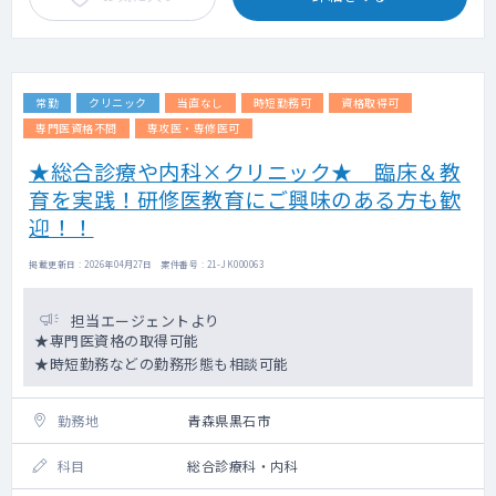
病棟管理：担当病床数20～30床程。主治医
制。
当直：週1回程度。毎週水曜日は青森市の精神
科輪番日にあたります。
常勤
クリニック
当直なし
時短勤務可
資格取得可
＜患者層など＞
専門医資格不問
専攻医・専修医可
高齢者の慢性期疾患が中心ですが、統合失調
★総合診療や内科×クリニック★ 臨床＆教
症・気分障害・てんかん・依存症・高次脳機
育を実践！研修医教育にご興味のある方も歓
能障害
・認知症・依存症・児童精神（発達障害、双
迎！！
極性障害）など幅広く症例がございます。
処置入院の症例はございません。指定医の取
掲載更新日 : 2026年04月27日 案件番号 : 21-JK000063
得をご希望の場合は、関連施設で半年間出向
いただくことで取得可能です。
担当エージェントより
ご希望があれば隣接してるサ高住への訪問診
★専門医資格の取得可能
療もご経験可能です。
★時短勤務などの勤務形態も相談可能
内科と精神科の合併症患者は毎週金曜日に関
連施設の理事長が対応しています。
勤務地
青森県黒石市
精神科輪番日は、指定医を有する常勤医や関
連施設の指定医をお持ちの医師が対応してお
科目
総合診療科・内科
ります。