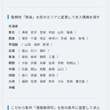
勤務地「青森」を別のエリアに変更して求人情報を探す
北海道
（
）
東北
青森
岩手
宮城
秋田
山形
福島
（
）
関東
東京
千葉
埼玉
神奈川
茨城
栃木
群馬
（
）
甲信越
山梨
長野
新潟
（
）
北陸
富山
石川
福井
（
）
東海
愛知
岐阜
静岡
三重
（
）
関西
大阪
京都
兵庫
滋賀
奈良
和歌山
（
）
中国
広島
岡山
鳥取
島根
山口
（
）
四国
香川
徳島
愛媛
高知
（
）
九州
福岡
佐賀
長崎
熊本
大分
宮崎
鹿児島
沖縄
こだわり条件「資格取得可」を別の条件に変更して求人