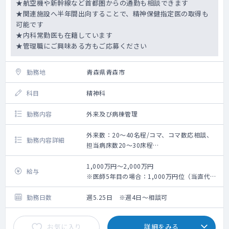
★航空機や新幹線など首都圏からの通勤も相談できます
★関連施設へ半年間出向することで、精神保健指定医の取得も
可能です
★内科常勤医も在籍しています
★管理職にご興味ある方もご応募ください
勤務地
青森県青森市
科目
精神科
勤務内容
外来及び病棟管理
外来数：20～40名程/コマ、コマ数応相談、
勤務内容詳細
担当病床数20～30床程
手術数：なし
精神科単科病院での精神科外来と病棟管理の
1,000万円～2,000万円
給与
ご勤務です。
※医師5年目の場合：1,000万円位（当直代や
症例は様々集まりますが、高齢者の慢性期疾
残業代、住宅手当等含む）
患がメインです。
勤務日数
週5.25日 ※週4日～相談可
精神科一般病棟と認知症病棟がございます。
お気に入り
詳細をみる
外来：コマ数は応相談。20～40名程/コマ。