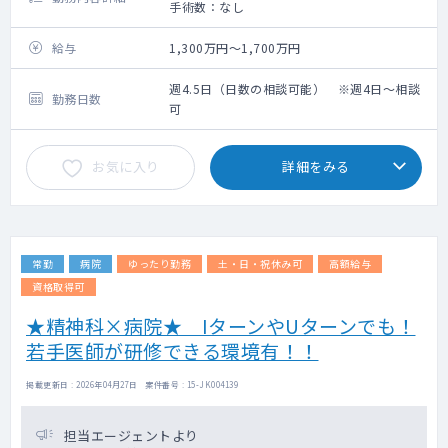
手術数：なし
給与
1,300万円～1,700万円
週4.5日（日数の相談可能） ※週4日～相談
勤務日数
可
お気に入り
詳細をみる
常勤
病院
ゆったり勤務
土・日・祝休み可
高額給与
資格取得可
★精神科×病院★ IターンやUターンでも！
若手医師が研修できる環境有！！
掲載更新日 : 2026年04月27日 案件番号 : 15-JK004139
担当エージェントより