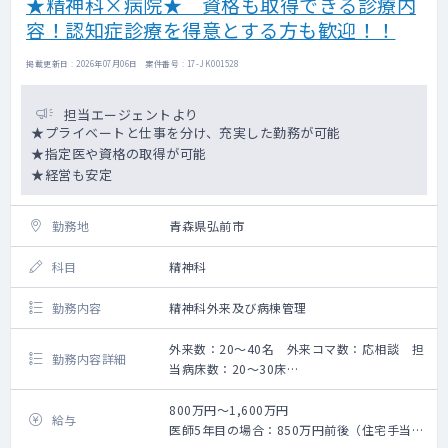
★精神科×病院★ 資格も取得できる診療内
容！認知症診療を得意とする方も歓迎！！
掲載更新日 : 2026年07月06日 案件番号 : 17-JK001528
担当エージェントより
★プライベートと仕事を分け、充実した勤務が可能
★指定医や資格の取得が可能
★経営も安定
勤務地
青森県弘前市
科目
精神科
勤務内容
精神科外来及び病棟管理
外来数：20～40名 外来コマ数：応相談 担
勤務内容詳細
当病床数：20～30床
手術数：無
弘前市内の精神科単科病院での
800万円～1,600万円
給与
外来・病棟管理メインのご勤務です。
医師5年目の場合：850万円前後（住宅手当・