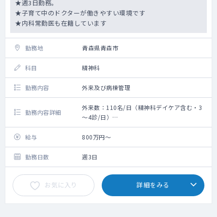
勤内科医2名）または市内総合病院等へ転送し
★週3日勤務。
ています。
★子育て中のドクターが働きやすい環境です
★内科常勤医も在籍しています
●診療実績
疾患割合（入院のみ）：統合失調症30％、認
勤務地
青森県青森市
知症30％、気分障害20％、児童思春期0％、
依存症0.5％
科目
精神科
疾患割合（外来のみ）：統合失調症 21.4％、
認知症25.0％、気分障害19.0％児童思春期
勤務内容
外来及び病棟管理
5.8％、依存症1.8％
外来数：110名/日（精神科デイケア含む・3
勤務内容詳細
～4診/日）
手術数：なし
＜業務内容＞
給与
800万円～
主に病棟管理をお願いします。
受持ち患者：30～35名前後
勤務日数
週3日
ご希望があれば外来を1～2コマ対応いただく
ことも可能です
お気に入り
詳細をみる