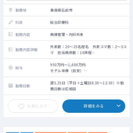
勤務地
青森県弘前市
科目
総合診療科
勤務内容
病棟管理・内科外来
外来数：20～25名程名 外来コマ数：2～3コ
勤務内容詳細
マ 担当病床数：10床程
救急搬入数5～6件＋ウォークイン／日（全科
目） 3名体制 ※救急搬入数：約1,900件/
950万円～1,600万円
給与
年
モデル年俸（目安）
外来・病棟管理等のご勤務です。
5年目950万円、10年目1,200万円、15年目
詳しい内容はご相談のうえ決定します。
1,400万円、20年目1,600万円
週5.25日（平日＋土曜日8:30～12:30）※勤
勤務日数
務日数は応相談
外来数：20～25名程名
外来コマ数：2～3コマ
お気に入り
詳細をみる
担当病床数：10床程