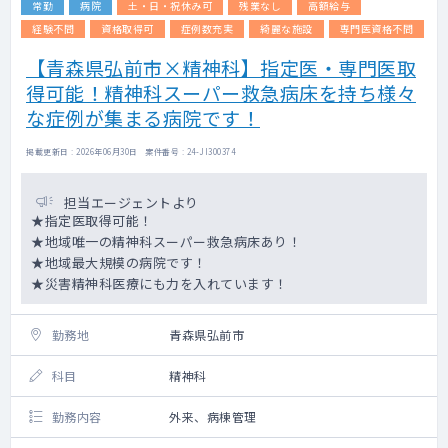
常勤
病院
土・日・祝休み可
残業なし
高額給与
経験不問
資格取得可
症例数充実
綺麗な施設
専門医資格不問
【青森県弘前市×精神科】指定医・専門医取
得可能！精神科スーパー救急病床を持ち様々
な症例が集まる病院です！
掲載更新日 : 2026年06月30日 案件番号 : 24-JI300374
担当エージェントより
★指定医取得可能！
★地域唯一の精神科スーパー救急病床あり！
★地域最大規模の病院です！
★災害精神科医療にも力を入れています！
勤務地
青森県弘前市
科目
精神科
勤務内容
外来、病棟管理