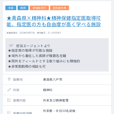
常勤
病院
資格取得可
症例数充実
★青森県×精神科★精神保健指定医取得可
能、指定医の方も自由度が高く学べる施設
掲載更新日 : 2026年04月27日 案件番号 : 15-JK003684
担当エージェントより
★指定医の取得が可能な施設
★域外から着任した医師が複数名在籍
★院外をフィールドとする取り組みにも積極的
★非常勤勤務の相談も可
勤務地
青森県八戸市
科目
精神科
勤務内容
外来及び病棟管理
外来数：半日30名前後
勤務内容詳細