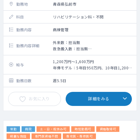
勤務地
青森県弘前市
科目
リハビリテーション科・不問
勤務内容
病棟管理
外来数：担当無
勤務内容詳細
救急搬入数：担当無
手術数：担当無
1,200万円～1,600万円
給与
年俸モデル：5年目950万円、10年目1,200万
円、15年目1,400万、20年目1,600万円
勤務日数
週5.5日
お気に入り
詳細をみる
常勤
病院
土・日・祝休み可
時短勤務可
資格取得可
綺麗な施設
専門医資格不問
専攻医・専修医可