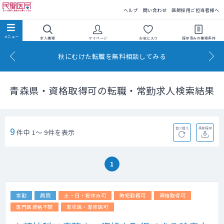
民間医局
ヘルプ
問い合わせ
医師採用ご担当者様へ
求人検索
マイページ
お気に入り
保存済みの
検索条件
秋にむけた転職を無料相談してみる
青森県・資格取得可の転職・常勤求人検索結果
9
並べ替え
条件保存
件中 1～ 9件を表示
1
常勤
病院
土・日・祝休み可
時短勤務可
資格取得可
専門医資格不問
専攻医・専修医可