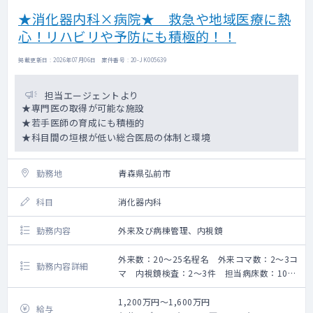
★消化器内科×病院★ 救急や地域医療に熱
心！リハビリや予防にも積極的！！
掲載更新日 : 2026年07月06日 案件番号 : 20-JK005639
担当エージェントより
★専門医の取得が可能な施設
★若手医師の育成にも積極的
★科目間の垣根が低い総合医局の体制と環境
勤務地
青森県弘前市
科目
消化器内科
勤務内容
外来及び病棟管理、内視鏡
外来数：20～25名程名 外来コマ数：2～3コ
勤務内容詳細
マ 内視鏡検査：2～3件 担当病床数：10床
程
救急搬入数5～6件＋ウォークイン／日（全科
1,200万円～1,600万円
給与