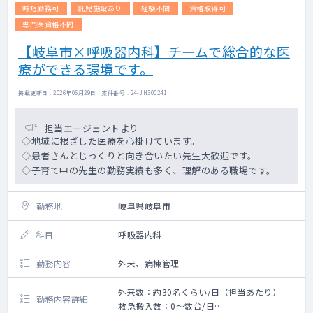
時短勤務可
託児施設あり
経験不問
資格取得可
専門医資格不問
【岐阜市×呼吸器内科】チームで総合的な医
療ができる環境です。
掲載更新日 : 2026年06月29日 案件番号 : 24-JH300241
担当エージェントより
◇地域に根ざした医療を心掛けています。
◇患者さんとじっくりと向き合いたい先生大歓迎です。
◇子育て中の先生の勤務実績も多く、理解のある職場です。
勤務地
岐阜県岐阜市
科目
呼吸器内科
勤務内容
外来、病棟管理
外来数：約30名くらい/日（担当あたり）
勤務内容詳細
救急搬入数：0～数台/日