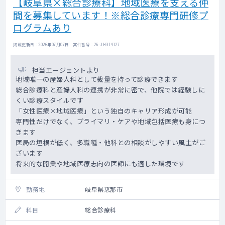
【岐阜県×総合診療科】地域医療を支える仲
間を募集しています！※総合診療専門研修プ
ログラムあり
掲載更新日 : 2026年07月07日 案件番号 : 26-JH314127
担当エージェントより
地域唯一の産婦人科として裁量を持って診療できます
総合診療科と産婦人科の連携が非常に密で、他院では経験しに
くい診療スタイルです
「女性医療×地域医療」という独自のキャリア形成が可能
専門性だけでなく、プライマリ・ケアや地域包括医療も身につ
きます
医局の垣根が低く、多職種・他科との相談がしやすい風土がご
ざいます
将来的な開業や地域医療志向の医師にも適した環境です
勤務地
岐阜県恵那市
科目
総合診療科