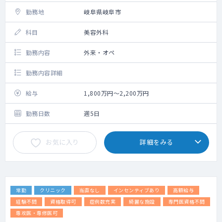
勤務地
岐阜県岐阜市
科目
美容外科
勤務内容
外来・オペ
勤務内容詳細
給与
1,800万円～2,200万円
勤務日数
週5日
お気に入り
詳細をみる
常勤
クリニック
当直なし
インセンティブあり
高額給与
経験不問
資格取得可
症例数充実
綺麗な施設
専門医資格不問
専攻医・専修医可