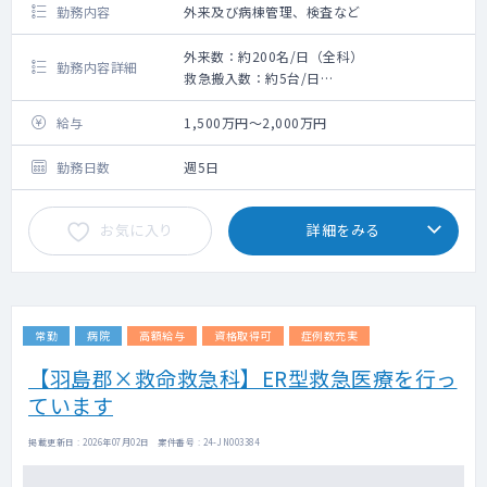
勤務内容
外来及び病棟管理、検査など
外来数：約200名/日（全科）
勤務内容詳細
救急搬入数：約5台/日
手術数:約400件/年（外科、整形外科、眼科）
【勤務内容】
給与
1,500万円～2,000万円
総合診療外来
病棟管理
勤務日数
週5日
救急外来（二次救急）
地域包括ケア病棟の診療
お気に入り
詳細をみる
高齢者医療・慢性疾患管理
地域医療機関との病診連携
在宅医療・退院支援への参画
各専門科とのコンサルテーション
常勤
病院
高額給与
資格取得可
症例数充実
※ご経験・ご希望に応じて、産婦人科領域
（ウィメンズヘルス）の診療・研修にも携わ
【羽島郡×救命救急科】ER型救急医療を行っ
ることが可能です。
ています
【特徴】
掲載更新日 : 2026年07月02日 案件番号 : 24-JN003384
Common Diseaseから救急、慢性疾患まで幅
広く診療できます。