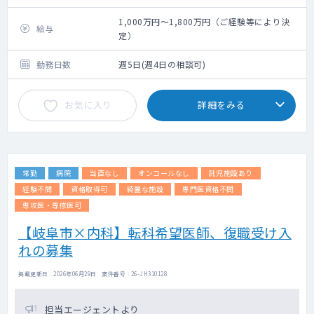
呼吸器内科業務をお願いいたします。
1,000万円～1,800万円（ご経験等により決
給与
定）
勤務日数
週5日(週4日の相談可)
お気に入り
詳細をみる
常勤
病院
当直なし
オンコールなし
託児施設あり
経験不問
資格取得可
綺麗な施設
専門医資格不問
専攻医・専修医可
【岐阜市×内科】転科希望医師、復職受け入
れの募集
掲載更新日 : 2026年06月29日 案件番号 : 26-JH310128
担当エージェントより