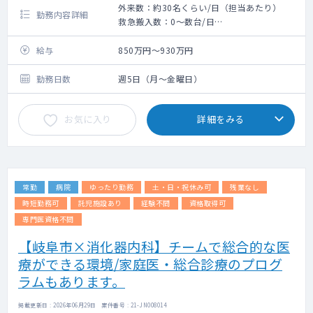
外来数：約30名くらい/日（担当あたり）
勤務内容詳細
救急搬入数：0～数台/日
初期研修修了後、専門研修に進む前に内科を
中心に希望の研修を行い（原則1年間）、自分
給与
850万円～930万円
の適性に合っている分野や、深めていきたい
領域を見出していくことを目標とする研修制
勤務日数
週5日（月～金曜日）
度です。
出身大学、出身病院、年次を問わず、意欲の
お気に入り
詳細をみる
ある医師を受け入れています。
まだ経験の浅い段階から自己効力感を高め、
次のステージにつないでいくことを目指しま
す。
常勤
病院
ゆったり勤務
土・日・祝休み可
残業なし
時短勤務可
託児施設あり
経験不問
資格取得可
専門医資格不問
【岐阜市×消化器内科】チームで総合的な医
療ができる環境/家庭医・総合診療のプログ
ラムもあります。
掲載更新日 : 2026年06月29日 案件番号 : 21-JN008014