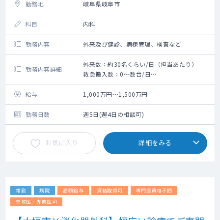
勤務地
岐阜県岐阜市
科目
内科
勤務内容
外来及び健診、病棟管理、検査など
外来数：約30名くらい/日（担当あたり）
勤務内容詳細
救急搬入数：0～数台/日
検査内容：内視鏡、CT、エコーなど
給与
1,000万円～1,500万円
勤務日数
週5日(週4日の相談可)
お気に入り
詳細をみる
常勤
病院
高額給与
資格取得可
専門医資格不問
専攻医・専修医可