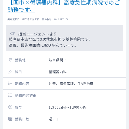
【関市×循環器内科】高度急性期病院でのご
勤務です。
掲載更新日 : 2026年03月30日 案件番号 : 24-JJ000177
担当エージェントより
岐阜県中濃地区で3次救急を担う基幹病院です。
高度、最先端医療に取り組んでいます。
勤務地
岐阜県関市
科目
循環器内科
勤務内容
外来、病棟管理、手術/治療
勤務内容詳細
給与
1,300万円～1,800万円
勤務日数
週5日