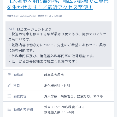
【大垣市×消化器外科】幅広い診療でご専門
を生かせます！／駅近アクセス至便！
掲載更新日 : 2026年06月25日 案件番号 : 25-JH305815
担当エージェントより
・快速の電車も停車する駅が最寄り駅であり、徒歩でのアクセ
スも可能です。
・勤務内容や働き方について、先生のご希望にあわせて、柔軟
に調整可能です。
・外科専門医及び、消化器外科専門医の取得可能です。
・若手から部長候補まで幅広く募集中です！
勤務地
岐阜県大垣市
科目
消化器外科・外科
勤務内容
外来診療、病棟管理、救急対応、オペ等
外来：15～20名程度／コマ
勤務内容詳細
救急搬入数：5～6台