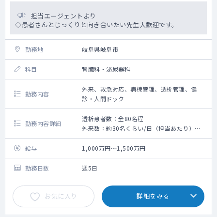
担当エージェントより
◇患者さんとじっくりと向き合いたい先生大歓迎です。
勤務地
岐阜県岐阜市
科目
腎臓科・泌尿器科
外来、救急対応、病棟管理、透析管理、健
勤務内容
診・人間ドック
透析患者数：全80名程
勤務内容詳細
外来数：約30名くらい/日（担当あたり）
救急搬入数：0～数台/日
給与
1,000万円～1,500万円
勤務日数
週5日
お気に入り
詳細をみる