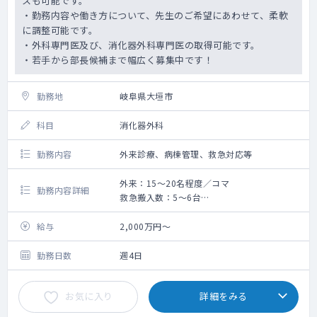
スも可能です。
・勤務内容や働き方について、先生のご希望にあわせて、柔軟
に調整可能です。
・外科専門医及び、消化器外科専門医の取得可能です。
・若手から部長候補まで幅広く募集中です！
勤務地
岐阜県大垣市
科目
消化器外科
勤務内容
外来診療、病棟管理、救急対応等
外来：15～20名程度／コマ
勤務内容詳細
救急搬入数：5～6台
手術：1～2コマ/週 ※他科手術との調整に
よる
給与
2,000万円～
■外来診療 15～20名/コマ 週２コマ程度
■病棟管理 10～20名(主治医制)
勤務日数
週4日
■救急対応 救急車受入台数 10件程度/日
■手術 週２コマ程度（他科手術との調
お気に入り
詳細をみる
整による）
手術件数実績