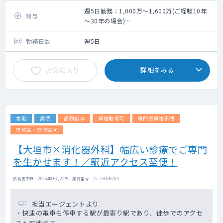
手術：1～2コマ/週 ※他科手術との調整に
よる
週5日勤務：1,000万～1,600万(ご経験10年
給与
外来診療、病棟管理、手術、救急対応等
～30年の場合)
＜モデル給与＞17時～20時までの診療手当及
■外来診療 15～20名/コマ 週２コマ程度
び、賞与を含む
勤務日数
週5日
■病棟管理 10～20名(主治医制)
※ご経験10年目の場合1,000万円、ご経験20
■救急対応 救急車受入台数 10件程度/日
年目の場合1,300万円、ご経験30年目の場合
お気に入り
詳細をみる
■手術 週２コマ程度（他科手術との調
1,600万円
整による）
※但し、スキル等に応じてこの限りではない
手術件数実績
※上記年俸幅は、採用面談での人物評価、業
2019年 210件 2020年 186
務内容詳細、個々スキルに応じて最終決定さ
件 2021年 169件 2022年 117
せていただきます。
常勤
病院
高額給与
資格取得可
専門医資格不問
件 2023年 118件
専攻医・専修医可
カルテ有（メーカー：SSI）・オーダーリング
【大垣市×消化器外科】幅広い診療でご専門
有（メーカー：SSI）・PACS有（メーカー：
を生かせます！／駅近アクセス至便！
ヨコガワ）・麻酔システム（フィリップス）
掲載更新日 : 2026年06月25日 案件番号 : 25-JH306704
担当エージェントより
・快速の電車も停車する駅が最寄り駅であり、徒歩でのアクセ