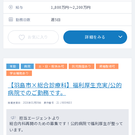
※未経験の先生でもしっかりとした指導体
制・研修プログラムのご準備がございますの
給与
1,800万円～2,200万円
で
ご安心してご応募ください。
勤務日数
週5日
お気に入り
詳細をみる
常勤
病院
土・日・祝休み可
託児施設あり
資格取得可
学会補助あり
【羽島市×総合診療科】福利厚生充実/公的
病院でのご勤務です。
掲載更新日 : 2026年01月09日 案件番号 : 21-JN004603
担当エージェントより
総合内科再開のための募集です！公的病院で福利厚生が整って
います。