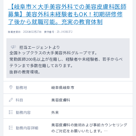
【岐阜市×大手美容外科での美容皮膚科医師
募集】美容外科未経験者もOK！初期研修修
了後から就職可能。充実の教育体制
掲載更新日 : 2026年02月27日 案件番号 : 25-JH306372
担当エージェントより
全国トップクラスの大手美容外科グループです。
常勤医師200名以上が在籍し、経験者や未経験者、若手からベ
テランまで多数在籍しております。
抜群の教育環境。
勤務地
岐阜県岐阜市
科目
美容皮膚科
勤務内容
外来
美容皮膚科の施術および事前カウンセリング
勤務内容詳細
のご対応をお願いいたします。