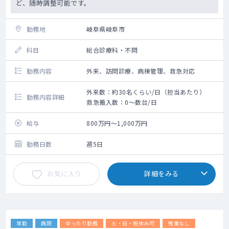
ど、随時調整可能です。
勤務地
岐阜県岐阜市
科目
総合診療科・不問
勤務内容
外来、訪問診療、病棟管理、救急対応
外来数：約30名くらい/日（担当あたり）
勤務内容詳細
救急搬入数：0～数台/日
給与
800万円～1,000万円
勤務日数
週5日
お気に入り
詳細をみる
常勤
病院
ゆったり勤務
土・日・祝休み可
残業なし