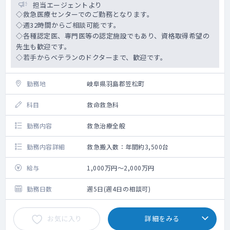
地域包括医療を実践し、患者さんの生活背景
担当エージェントより
まで踏まえた診療を行っています。
◇救急医療センターでのご勤務となります。
二次救急病院として救急診療にも携わること
◇週32時間からご相談可能です。
ができます。
◇各種認定医、専門医等の認定施設でもあり、資格取得希望の
総合診療専門研修プログラムを有し、教育体
先生も歓迎です。
制も充実しています。
◇若手からベテランのドクターまで、歓迎です。
希望者は女性医療・産婦人科領域を学べる全
国的にも特色ある研修環境があります。
勤務地
岐阜県羽島郡笠松町
科目
救命救急科
勤務内容
救急治療全般
勤務内容詳細
救急搬入数：年間約3,500台
給与
1,000万円～2,000万円
勤務日数
週5日(週4日の相談可)
お気に入り
詳細をみる