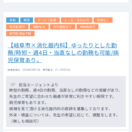
2019年 210件 2020年 186件
2021年 169件 2022年 117件
2023年 118件
常勤
病院
ゆったり勤務
土・日・祝休み可
残業なし
時短勤務可
高額給与
託児施設あり
資格取得可
専門医資格不問
【岐阜市×消化器内科】ゆったりとした勤
務/時短・週4日・当直なしの勤務も可能/病
児保育あり。
掲載更新日 : 2026年04月17日 案件番号 : 21-JN005316
担当エージェントより
時短の勤務、週4日の勤務、当直なしの勤務などの実績があり、
先生のご希望に合わせた融通が非常に利きやすい病院です。
病児保育もあります。
病棟を見て頂ける消化器内科の医師を募集しております、
外来・検査については、先生の希望に応じて、調整をします。
（無しも相談可）