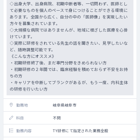
◇出身大学、出身病院、初期中断者等、一切問わず、医師とし
て必要なものを個人のペースで身につけることができる環境に
あります。全国から広く、自分の中の「医師像」を実現したい
方々を募集されています。
◇大規模な病院ではありませんが、地域に根ざした医療を心掛
けています。
◇実際に研修をされている先生の話を聞きたい、見学したいな
ど、随時調整可能です。
《こんな方にオススメ》
・初期研修終了後、まだ専門分野をきめられない方
・初期研修の２年間では、臨床経験を積めておらず不安をお持
ちの方
・キャリアを中断してブランクがあるが、もう一度、内科主体
の研修を行いたい方
勤務地
岐阜県岐阜市
科目
不問
勤務内容
TY研修にて指定された業務全般