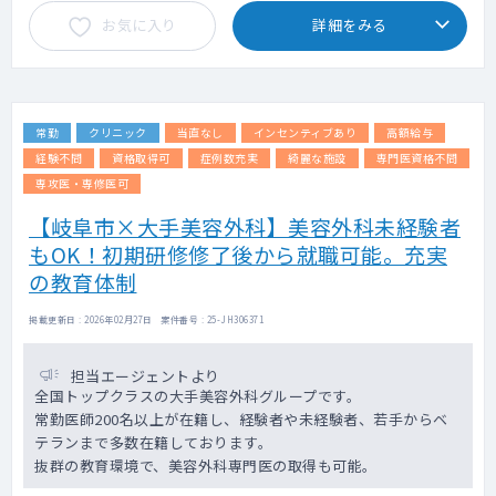
お気に入り
詳細をみる
常勤
クリニック
当直なし
インセンティブあり
高額給与
経験不問
資格取得可
症例数充実
綺麗な施設
専門医資格不問
専攻医・専修医可
【岐阜市×大手美容外科】美容外科未経験者
もOK！初期研修修了後から就職可能。充実
の教育体制
掲載更新日 : 2026年02月27日 案件番号 : 25-JH306371
担当エージェントより
全国トップクラスの大手美容外科グループです。
常勤医師200名以上が在籍し、経験者や未経験者、若手からベ
テランまで多数在籍しております。
抜群の教育環境で、美容外科専門医の取得も可能。