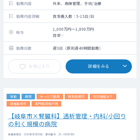
勤務内容
外来、病棟管理、手術/治療
勤務内容詳細
救急搬入数：5-15台/日
1,000万円～1,800万円
給与
目安
10年目：1300万円程度（当直残業代等手当含
む）
勤務日数
週5日（原則週40時間勤務）
20年目：1600万円程度（当直残業代等手当含
む）
お気に入り
詳細をみる
常勤
病院
ゆったり勤務
時短勤務可
託児施設あり
資格取得可
専門医資格不問
【岐阜市×腎臓科】透析管理・内科/小回り
の利く規模の病院
掲載更新日 : 2026年06月29日 案件番号 : 20-JN000386