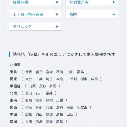
経験不問
症例数充実
土・日・祝休み可
病院
クリニック
勤務地「岐阜」を別のエリアに変更して求人情報を探す
北海道
（
）
東北
青森
岩手
宮城
秋田
山形
福島
（
）
関東
東京
千葉
埼玉
神奈川
茨城
栃木
群馬
（
）
甲信越
山梨
長野
新潟
（
）
北陸
富山
石川
福井
（
）
東海
愛知
岐阜
静岡
三重
（
）
関西
大阪
京都
兵庫
滋賀
奈良
和歌山
（
）
中国
広島
岡山
鳥取
島根
山口
（
）
四国
香川
徳島
愛媛
高知