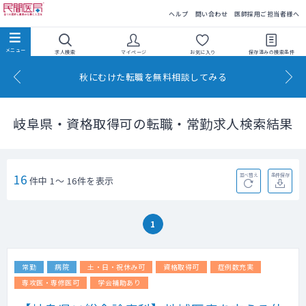
民間医局
ヘルプ
問い合わせ
医師採用ご担当者様へ
求人検索
マイページ
お気に入り
保存済みの
検索条件
秋にむけた転職を無料相談してみる
岐阜県・資格取得可の転職・常勤求人検索結果
16
並べ替え
条件保存
件中 1～ 16件を表示
1
常勤
病院
土・日・祝休み可
資格取得可
症例数充実
専攻医・専修医可
学会補助あり