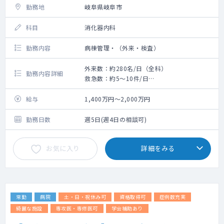
勤務地
岐阜県岐阜市
科目
消化器内科
勤務内容
病棟管理・（外来・検査）
外来数：約280名/日（全科）
勤務内容詳細
救急数：約5～10件/日
検査内容：上下内視鏡、CT、超音波検査など
給与
1,400万円～2,000万円
勤務日数
週5日(週4日の相談可)
お気に入り
詳細をみる
常勤
病院
土・日・祝休み可
資格取得可
症例数充実
綺麗な施設
専攻医・専修医可
学会補助あり