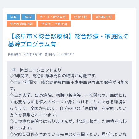
常勤
病院
土・日・祝休み可
経験不問
資格取得可
専門医資格不問
専攻医・専修医可
【岐阜市×総合診療科】総合診療・家庭医の
基幹プログラム有
掲載更新日 : 2026年06月29日 案件番号 : 21-JN005457
担当エージェントより
◇3年間で、総合診療専門医の取得が可能です。
◇合計4年間で、総合診療専門医＋家庭医専門医の取得が可能で
す。
◇出身大学、出身病院、初期中断者等、一切問わず、医師とし
て必要なものを個人のペースで身につけることができる環境に
あります。全国から広く、自分の中の「医師像」を実現したい
方々を募集されています。
◇大規模な病院ではありませんが、地域に根ざした医療を心掛
けています。
◇実際に研修をされている先生の話を聞きたい、見学したいな