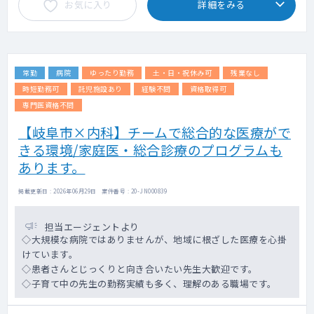
お気に入り
詳細をみる
常勤
病院
ゆったり勤務
土・日・祝休み可
残業なし
時短勤務可
託児施設あり
経験不問
資格取得可
専門医資格不問
【岐阜市×内科】チームで総合的な医療がで
きる環境/家庭医・総合診療のプログラムも
あります。
掲載更新日 : 2026年06月29日 案件番号 : 20-JN000839
担当エージェントより
◇大規模な病院ではありませんが、地域に根ざした医療を心掛
けています。
◇患者さんとじっくりと向き合いたい先生大歓迎です。
◇子育て中の先生の勤務実績も多く、理解のある職場です。