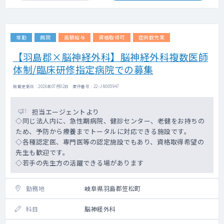
常勤
病院
高額給与
資格取得可
症例数充実
【羽島郡×脳神経外科】脳神経外科複数医師
体制/臨床研修指定病院での募集
掲載更新日 : 2026年07月02日 案件番号 : 22-JN005947
担当エージェントより
◇同じ法人内に、急性期病院、健診センター、老健をお持ちの
ため、予防から療養までトータルに対応できる施設です。
◇各種認定医、専門医等の認定施設でもあり、資格取得希望の
先生も歓迎です。
◇若手の先生方の活躍できる場があります
勤務地
岐阜県羽島郡笠松町
科目
脳神経外科