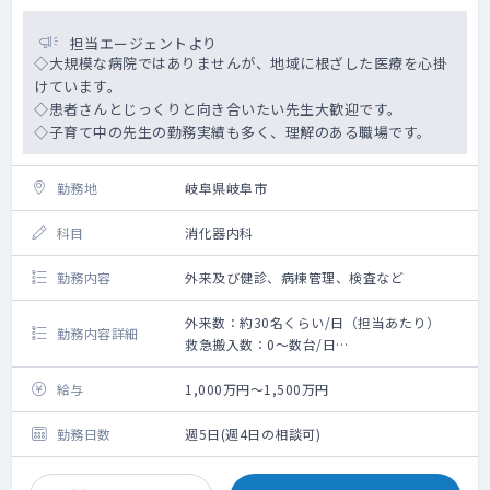
担当エージェントより
◇大規模な病院ではありませんが、地域に根ざした医療を心掛
けています。
◇患者さんとじっくりと向き合いたい先生大歓迎です。
◇子育て中の先生の勤務実績も多く、理解のある職場です。
勤務地
岐阜県岐阜市
科目
消化器内科
勤務内容
外来及び健診、病棟管理、検査など
外来数：約30名くらい/日（担当あたり）
勤務内容詳細
救急搬入数：0～数台/日
検査内容：内視鏡、CT、エコーなど
◇時短の勤務等も可能です。
給与
1,000万円～1,500万円
◇子育て中の先生の勤務実績も多く、理解の
ある職場です。
勤務日数
週5日(週4日の相談可)
◇検査：上部・下部内視鏡検査（2～3コマ程
度）