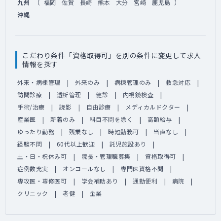
（
）
九州
福岡
佐賀
長崎
熊本
大分
宮崎
鹿児島
沖縄
こだわり条件「資格取得可」を別の条件に変更して求人
情報を探す
外来・病棟管理
外来のみ
病棟管理のみ
救急対応
訪問診療
透析管理
健診
内視鏡検査
手術/治療
読影
自由診療
メディカルドクター
産業医
新着のみ
科目不問を除く
高額給与
ゆったり勤務
残業なし
時短勤務可
当直なし
経験不問
60代以上歓迎
託児施設あり
土・日・祝休み可
院長・管理職募集
資格取得可
症例数充実
オンコールなし
専門医資格不問
専攻医・専修医可
学会補助あり
通勤便利
病院
クリニック
老健
企業