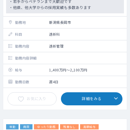
・若手からベテランまで大歓迎です
・他県、他大学からの採用実績も多数あります
勤務地
新潟県長岡市
科目
透析科
勤務内容
透析管理
勤務内容詳細
給与
1,400万円～2,100万円
勤務日数
週4日
お気に入り
詳細をみる
常勤
病院
ゆったり勤務
残業なし
高額給与