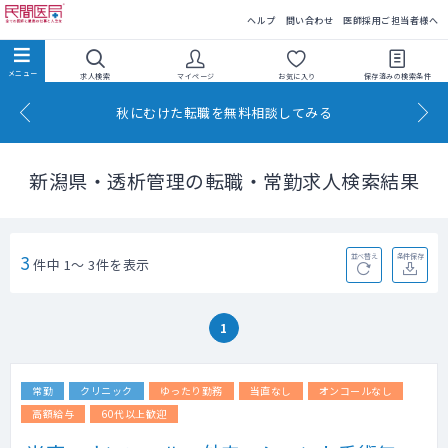
民間医局
ヘルプ
問い合わせ
医師採用ご担当者様へ
求人検索
マイページ
お気に入り
保存済みの
検索条件
秋にむけた転職を無料相談してみる
新潟県・透析管理の転職・常勤求人検索結果
3
並べ替え
条件保存
件中 1～ 3件を表示
1
常勤
クリニック
ゆったり勤務
当直なし
オンコールなし
高額給与
60代以上歓迎