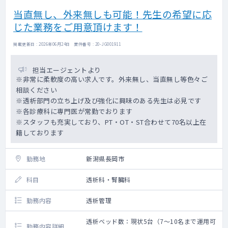
当直無し、外来無しも可能！先生の希望に応
じた業務をご用意頂けます！
掲載更新日 : 2026年06月24日 案件番号 : 20-JG001911
担当エージェントより
※非常に柔軟度の高い求人です。外来無し、当直無し等色々ご
相談ください
※透析部門の立ち上げ及び強化に興味のある先生は必見です
※各診療科に専門医が常勤でおります
※スタッフも充実しており、PT・OT・ST合わせて70名以上在
籍しております
勤務地
新潟県長岡市
科目
透析科・腎臓科
勤務内容
透析管理
透析ベッド数：現状5台（7～10名まで運用可
勤務内容詳細