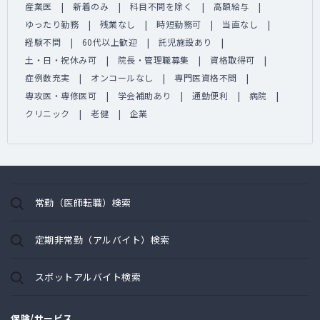
産業医
新着のみ
科目不問を除く
高額給与
ゆったり勤務
残業なし
時短勤務可
当直なし
経験不問
60代以上歓迎
託児施設あり
土・日・祝休み可
院長・管理職募集
資格取得可
症例数充実
オンコールなし
専門医資格不問
専攻医・専修医可
学会補助あり
通勤便利
病院
クリニック
老健
企業
常勤（医師転職）検索
定期非常勤（アルバイト）検索
スポットアルバイト検索
保険/サービス