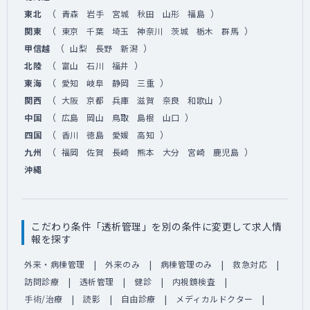
（
）
東北
青森
岩手
宮城
秋田
山形
福島
（
）
関東
東京
千葉
埼玉
神奈川
茨城
栃木
群馬
（
）
甲信越
山梨
長野
新潟
（
）
北陸
富山
石川
福井
（
）
東海
愛知
岐阜
静岡
三重
（
）
関西
大阪
京都
兵庫
滋賀
奈良
和歌山
（
）
中国
広島
岡山
鳥取
島根
山口
（
）
四国
香川
徳島
愛媛
高知
（
）
九州
福岡
佐賀
長崎
熊本
大分
宮崎
鹿児島
沖縄
こだわり条件「透析管理」を別の条件に変更して求人情
報を探す
外来・病棟管理
外来のみ
病棟管理のみ
救急対応
訪問診療
透析管理
健診
内視鏡検査
手術/治療
読影
自由診療
メディカルドクター