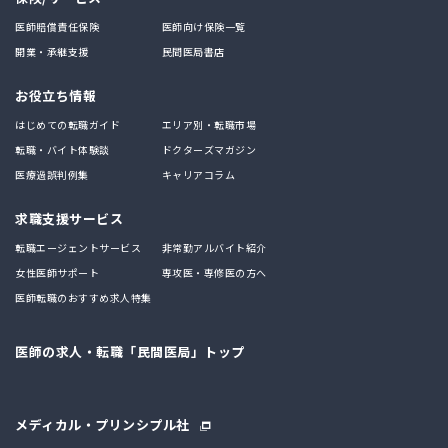
医師賠償責任保険
医師向け保険一覧
開業・承継支援
民間医局書店
お役立ち情報
はじめての転職ガイド
エリア別・転職市場
転職・バイト体験談
ドクターズマガジン
医療過誤判例集
キャリアコラム
求職支援サービス
転職エージェントサービス
非常勤アルバイト紹介
女性医師サポート
専攻医・専修医の方へ
医師転職のおすすめ求人特集
医師の求人・転職「民間医局」トップ
メディカル・プリンシプル社