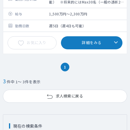
能） ※将来的にはMax30名（一般の透析20
名＋腹膜透析10名）を目指します
救急搬入数：無し
給与
1,500万円～2,300万円
手術数：無し
勤務日数
週5日（週4日も可能）
お気に入り
詳細をみる
1
3
件中 1～ 3件を表示
求人検索に戻る
現在の検索条件