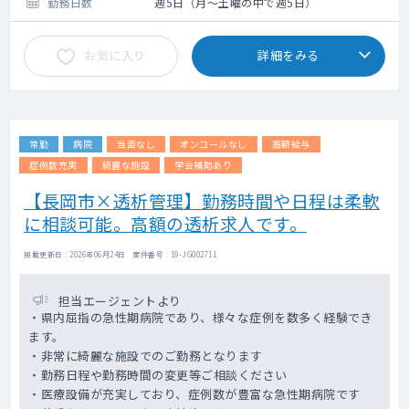
勤務日数
週5日（月～土曜の中で週5日）
お気に入り
詳細をみる
常勤
病院
当直なし
オンコールなし
高額給与
症例数充実
綺麗な施設
学会補助あり
【長岡市×透析管理】勤務時間や日程は柔軟
に相談可能。高額の透析求人です。
掲載更新日 : 2026年06月24日 案件番号 : 19-JG002711
担当エージェントより
・県内屈指の急性期病院であり、様々な症例を数多く経験でき
ます。
・非常に綺麗な施設でのご勤務となります
・勤務日程や勤務時間の変更等ご相談ください
・医療設備が充実しており、症例数が豊富な急性期病院です