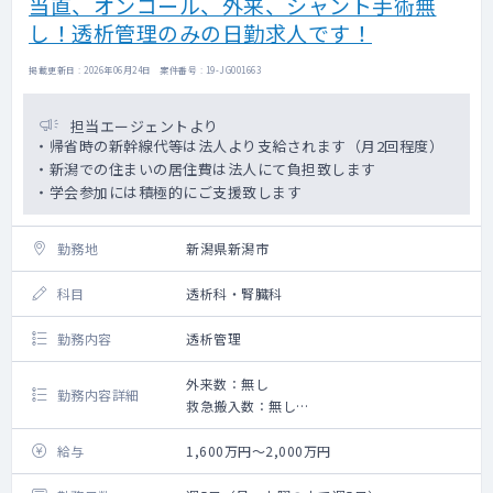
当直、オンコール、外来、シャント手術無
し！透析管理のみの日勤求人です！
掲載更新日 : 2026年06月24日 案件番号 : 19-JG001663
担当エージェントより
・帰省時の新幹線代等は法人より支給されます（月2回程度）
・新潟での住まいの居住費は法人にて負担致します
・学会参加には積極的にご支援致します
勤務地
新潟県新潟市
科目
透析科・腎臓科
勤務内容
透析管理
外来数：無し
勤務内容詳細
救急搬入数：無し
手術数：無し
給与
1,600万円～2,000万円