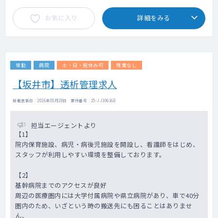
お気に入り
詳細をみる
常勤
病院
土・日・祝休み可
残業なし
【坂井市】透析管理求人
掲載更新日 : 2026年05月28日 案件番号 : 25-JJ306168
担当エージェントより
【1】
院内保育施設、病児・病後児施設を開設し、看護師をはじめ、
スタッフが利用しやすい環境を整備しております。
【2】
基幹病院までのアクセスが良好
周辺の医療圏内には大学付属病院や県立病院があり、車で40分
圏内のため、いざという時の搬送先にも困ることはありませ
ん。