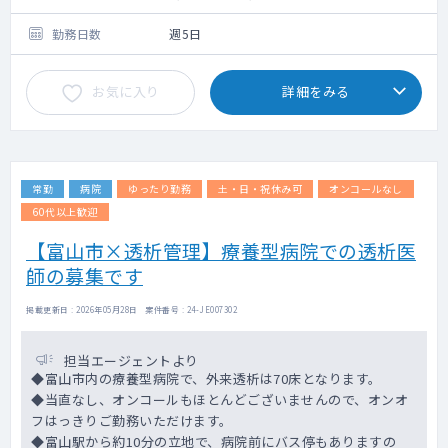
勤務日数
週5日
お気に入り
詳細をみる
常勤
病院
ゆったり勤務
土・日・祝休み可
オンコールなし
60代以上歓迎
【富山市×透析管理】療養型病院での透析医
師の募集です
掲載更新日 : 2026年05月28日 案件番号 : 24-JE007302
担当エージェントより
◆富山市内の療養型病院で、外来透析は70床となります。
◆当直なし、オンコールもほとんどございませんので、オンオ
フはっきりご勤務いただけます。
◆富山駅から約10分の立地で、病院前にバス停もありますの