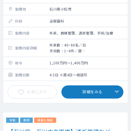
勤務地
石川県小松市
科目
泌尿器科
勤務内容
外来、病棟管理、透析管理、手術/治療
外来数：40~60名／日
勤務内容詳細
手術数：1~4件／週
主に泌尿器科外来、泌尿器科手術、術前術後
管理をご担当いただきます。
給与
1,200万円～1,400万円
【手術について】
勤務日数
4.5日 ※週4日～相談可
主な症例：経尿道的膀胱腫瘍切除術、経尿道
的前立腺切除術、経尿道的尿道狭窄拡張術な
お気に入り
詳細をみる
ど
※全身麻酔が必要となる手術は行
っておりません
手術時間帯：月・火・水・金曜日の13時～15
時
常勤
病院
綺麗な施設
【入院について】