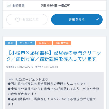
透析病床数：40～43床
勤務日数
5日 ※週4日～相談可
クール数：月・水・金曜日は3クール、火・
木・土曜日は1クール
お気に入り
詳細をみる
※泌尿器科医師は週1回程度の回診を担当して
いただきます
【入院について】
病床数：18床
常勤
クリニック
当直なし
症例数充実
在院日数：10日間程度
【小松市×泌尿器科】泌尿器の専門クリニッ
ク／症例豊富／最新設備を導入しています
掲載更新日 : 2026年06月24日 案件番号 : 24-JJ008182
担当エージェントより
◆石川県小松市にある泌尿器科の専門クリニックです！
◆金沢市や福井市からも患者さんが通院しており、外来や手術
の症例が豊富です！
◆週4日勤務OK！当直なし！メリハリのある働き方が可能で
す！