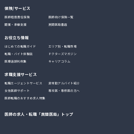
保険/サービス
医師賠償責任保険
医師向け保険一覧
開業・承継支援
民間医局書店
お役立ち情報
はじめての転職ガイド
エリア別・転職市場
転職・バイト体験談
ドクターズマガジン
医療過誤判例集
キャリアコラム
求職支援サービス
転職エージェントサービス
非常勤アルバイト紹介
女性医師サポート
専攻医・専修医の方へ
医師転職のおすすめ求人特集
医師の求人・転職「民間医局」トップ