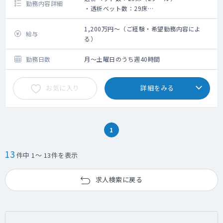
勤務内容詳細
・透析ベット数：29床
・スケジュール：２クール
1,200万円～（ご経験・希望勤務内容によ
給与
透析センター業務を中心にご担当いただける
る）
先生を探しています。
勤務日数
月～土曜日のうち週40時間
お気に入り
詳細をみる
1
13
件中 1～ 13件を表示
求人検索に戻る