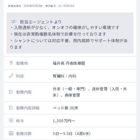
掲載更新日 : 2026年05月28日 案件番号 : 22-JE006182
担当エージェントより
・入院透析が少なく、オンオフの確保がしやすい環境です
・現在は非常勤複数名体制で診療を行っております
・シャントについては対応不要、院内医師でサポート体制があ
ります
勤務地
福井県 丹南医療圏
科目
腎臓科・内科
外来（⼀般・専門）、透析管理（⼊院・外
勤務内容
来）、病棟管理
勤務内容詳細
ベッド数:30床
給与
1,300万円～
勤務日数
5日～5.5日（4週6休）