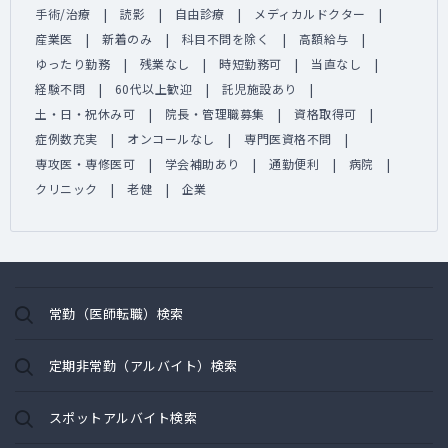
手術/治療
読影
自由診療
メディカルドクター
産業医
新着のみ
科目不問を除く
高額給与
ゆったり勤務
残業なし
時短勤務可
当直なし
経験不問
60代以上歓迎
託児施設あり
土・日・祝休み可
院長・管理職募集
資格取得可
症例数充実
オンコールなし
専門医資格不問
専攻医・専修医可
学会補助あり
通勤便利
病院
クリニック
老健
企業
常勤（医師転職）検索
定期非常勤（アルバイト）検索
スポットアルバイト検索