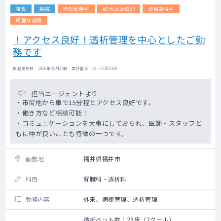
常勤
病院
時短勤務可
60代以上歓迎
資格取得可
綺麗な施設
！アクセス良好！透析管理を中心としたご勤
務です
掲載更新日 : 2026年05月28日 案件番号 : 23-JE003598
担当エージェントより
・市街地から車で15分程とアクセス良好です。
・働き方など相談可能！
・コミュニケーションを大事にしておられ、医師・スタッフと
もに仲が良いことも特徴の一つです。
勤務地
福井県福井市
科目
腎臓科・透析科
勤務内容
外来、病棟管理、透析管理
透析ベット数：29床（2クール）