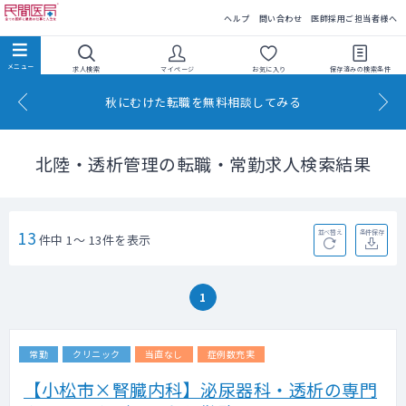
民間医局
ヘルプ
問い合わせ
医師採用ご担当者様へ
求人検索
マイページ
お気に入り
保存済みの
検索条件
秋にむけた転職を無料相談してみる
北陸・透析管理の転職・常勤求人検索結果
13
並べ替え
条件保存
件中 1～ 13件を表示
1
常勤
クリニック
当直なし
症例数充実
【小松市×腎臓内科】泌尿器科・透析の専門