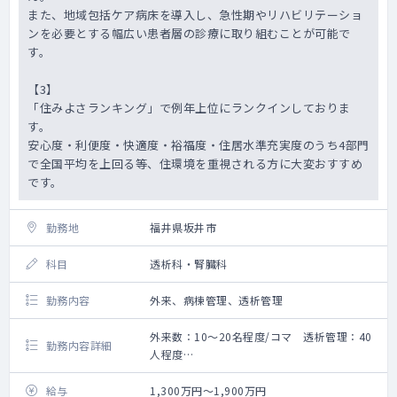
また、地域包括ケア病床を導入し、急性期やリハビリテーショ
ンを必要とする幅広い患者層の診療に取り組むことが可能で
す。
【3】
「住みよさランキング」で例年上位にランクインしておりま
す。
安心度・利便度・快適度・裕福度・住居水準充実度のうち4部門
で全国平均を上回る等、住環境を重視される方に大変おすすめ
です。
勤務地
福井県坂井市
科目
透析科・腎臓科
勤務内容
外来、病棟管理、透析管理
外来数：10～20名程度/コマ 透析管理：40
勤務内容詳細
人程度
これまでのご経験、ご希望を考慮し、
お任せする勤務内容を決定致します。
給与
1,300万円～1,900万円