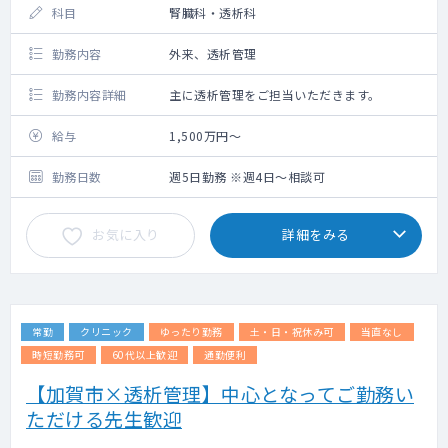
科目
腎臓科・透析科
勤務内容
外来、透析管理
勤務内容詳細
主に透析管理をご担当いただきます。
給与
1,500万円～
勤務日数
週5日勤務 ※週4日～相談可
お気に入り
詳細をみる
常勤
クリニック
ゆったり勤務
土・日・祝休み可
当直なし
時短勤務可
60代以上歓迎
通勤便利
【加賀市×透析管理】中心となってご勤務い
ただける先生歓迎