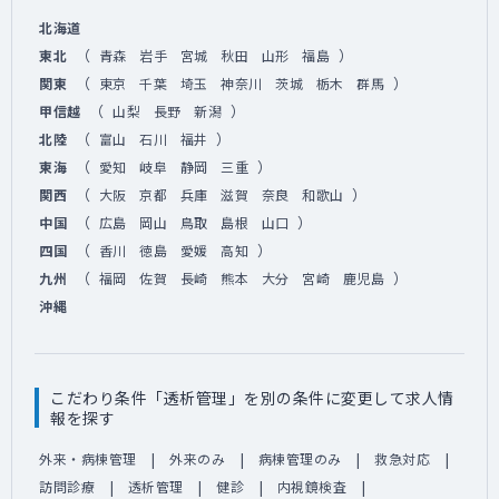
北海道
（
）
東北
青森
岩手
宮城
秋田
山形
福島
（
）
関東
東京
千葉
埼玉
神奈川
茨城
栃木
群馬
（
）
甲信越
山梨
長野
新潟
（
）
北陸
富山
石川
福井
（
）
東海
愛知
岐阜
静岡
三重
（
）
関西
大阪
京都
兵庫
滋賀
奈良
和歌山
（
）
中国
広島
岡山
鳥取
島根
山口
（
）
四国
香川
徳島
愛媛
高知
（
）
九州
福岡
佐賀
長崎
熊本
大分
宮崎
鹿児島
沖縄
こだわり条件「透析管理」を別の条件に変更して求人情
報を探す
外来・病棟管理
外来のみ
病棟管理のみ
救急対応
訪問診療
透析管理
健診
内視鏡検査