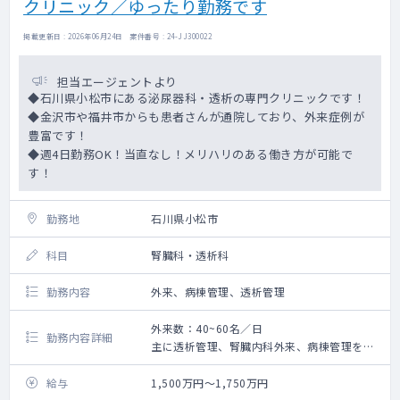
クリニック／ゆったり勤務です
掲載更新日 : 2026年06月24日 案件番号 : 24-JJ300022
担当エージェントより
◆石川県小松市にある泌尿器科・透析の専門クリニックです！
◆金沢市や福井市からも患者さんが通院しており、外来症例が
豊富です！
◆週4日勤務OK！当直なし！メリハリのある働き方が可能で
す！
勤務地
石川県小松市
科目
腎臓科・透析科
勤務内容
外来、病棟管理、透析管理
外来数：40~60名／日
勤務内容詳細
主に透析管理、腎臓内科外来、病棟管理をご
担当いただきます。
給与
1,500万円～1,750万円
【透析について】