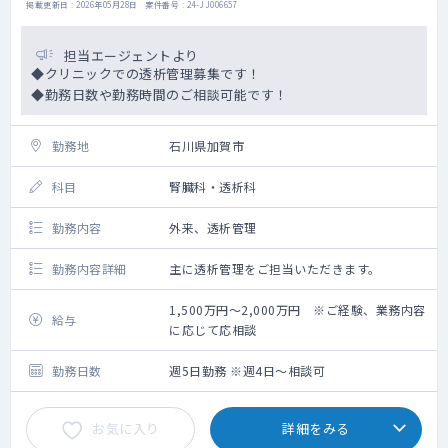
掲載更新日 : 2026年05月28日 案件番号 : 24-JJ006657
担当エージェントより
◆クリニックでの透析管理募集です！
◆勤務日数や勤務時間のご相談可能です！
勤務地
石川県加賀市
科目
腎臓科・透析科
勤務内容
外来、透析管理
勤務内容詳細
主に透析管理をご担当いただきます。
1,500万円～2,000万円 ※ご経験、業務内容
給与
に応じて応相談
勤務日数
週5日勤務 ※週4日～相談可
お気に入り
詳細をみる