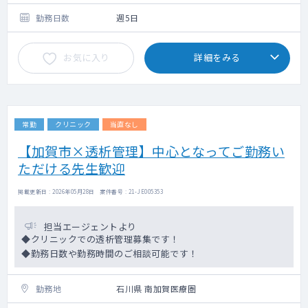
勤務日数
週5日
お気に入り
詳細をみる
常勤
クリニック
当直なし
【加賀市×透析管理】中心となってご勤務い
ただける先生歓迎
掲載更新日 : 2026年05月28日 案件番号 : 21-JE005353
担当エージェントより
◆クリニックでの透析管理募集です！
◆勤務日数や勤務時間のご相談可能です！
勤務地
石川県 南加賀医療圏