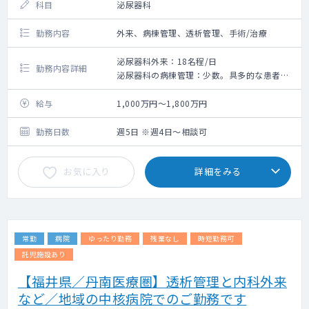
科目
泌尿器科
勤務内容
外来、病棟管理、透析管理、手術/治療
泌尿器科外来：18名程/日
勤務内容詳細
泌尿器科の病棟管理：少数。具多的な患者数
は要確認
手 術：昨年実績 全身麻酔1件、局所麻酔
給与
1,000万円～1,800万円
1件
透 析：確認中
勤務日数
週5日 ※週4日～相談可
お気に入り
詳細をみる
常勤
病院
ゆったり勤務
残業なし
時短勤務可
託児施設あり
【福井県／丹南医療圏】透析管理と内科外来
など／地域の中核病院でのご勤務です