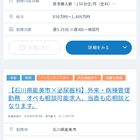
勤務内容詳細
救急搬入数：150台位/月（全科）
手術数：45件位/月（全科）
給与
850万円～1,400万円
勤務日数
週5.25日 ※週4日～相談可
お気に入り
詳細をみる
常勤
病院
インセンティブあり
託児施設あり
綺麗な施設
【石川県能美市×泌尿器科】外来・病棟管理
勤務 オペも相談可能求人、当直も応相談と
なります。
掲載更新日 : 2026年05月28日 案件番号 : 25-JJ301739
勤務地
石川県能美市