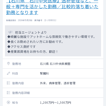
【石川県 石川中央医療】透析管理など、一
病床数：18床
般＋専門を活かした勤務／比較的落ち着いた
在院日数：10日間程度
勤務となります
【透析について】
透析病床数：47床
掲載更新日 : 2026年05月28日 案件番号 : 22-JE000312
クール数：月・水・金曜日は3クール、火・
木・土曜日は1クール
担当エージェントより
※主に腎臓内科医師が担当します
◆綺麗な施設でアットホームな雰囲気で働きやすい環境です。
※泌尿器科医師は週1回程度の回診を担当して
◆長くお勤めされたい方にお勧めです。
いただきます
◆アクセス良好です
◆産業医資格をお持ちの方、歓迎！
勤務地
石川県 石川中央医療圏
科目
腎臓科
勤務内容
外来、病棟管理、透析管理
勤務内容詳細
給与
1,200万円～1,500万円