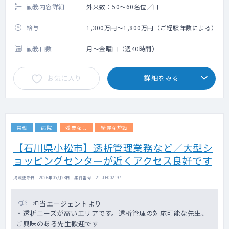
勤務内容詳細
外来数：50～60名位／日
給与
1,300万円～1,800万円（ご経験年数による）
勤務日数
月～金曜日（週40時間）
お気に入り
詳細をみる
常勤
病院
残業なし
綺麗な施設
【石川県小松市】透析管理業務など／大型シ
ョッピングセンターが近くアクセス良好です
掲載更新日 : 2026年05月28日 案件番号 : 21-JE002197
担当エージェントより
・透析ニーズが高いエリアです。透析管理の対応可能な先生、
ご興味のある先生歓迎です