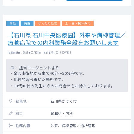
常勤
病院
ゆったり勤務
土・日・祝休み可
【石川県 石川中央医療圏】外来や病棟管理／
療養病院での内科業務全般をお願いします
掲載更新日 : 2026年05月28日 案件番号 : 22-JE007836
担当エージェントより
・金沢市街地から車で40分～50分程です。
・比較的落ち着いた勤務です。
・30代40代の先生からのお問合せもお待ちしております。
勤務地
石川県かほく市
科目
腎臓科・内科
勤務内容
外来、病棟管理、透析管理