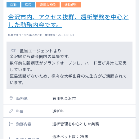
常勤
病院
綺麗な施設
通勤便利
金沢市内、アクセス抜群、透析業務を中心と
した勤務内容です。
掲載更新日 : 2026年05月28日 案件番号 : 25-JJ303124
担当エージェントより
金沢駅から徒歩圏内の募集です。
数年前に新病院がグランドオープンし、ハード面が非常に充実
しています。
医局派閥がないため、様々な大学出身の先生方がご活躍されて
います。
勤務地
石川県金沢市
科目
透析科
勤務内容
透析管理を中心とした業務
透析ベット数：29床