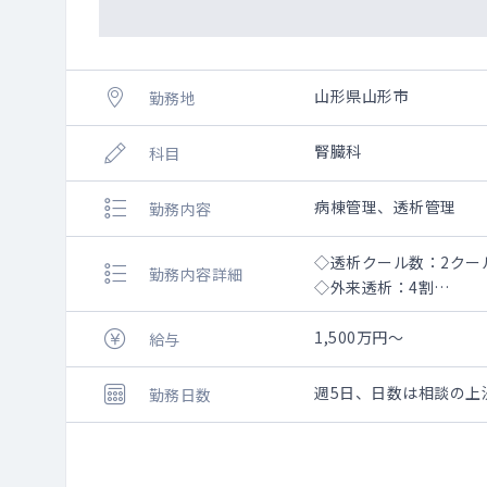
山形県山形市
勤務地
腎臓科
科目
病棟管理、透析管理
勤務内容
◇透析クール数：2クール
勤務内容詳細
◇外来透析：4割
◇入院透析：6割
◇穿刺対応：なし
1,500万円～
給与
◇電子カルテ
週5日、日数は相談の上
勤務日数
管理患者：200名程度