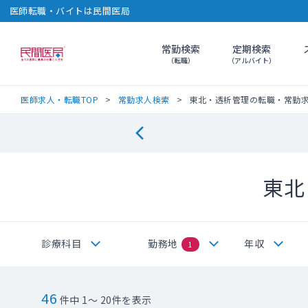
医師転職・バイトは民間医局
常勤検索
定期検索
民間医局
（転職）
（アルバイト）
医師求人・転職TOP
常勤求人検索
東北・透析管理の転職・常勤
東北
診療科目
勤務地
年収
1
46
件中 1～ 20件を表示