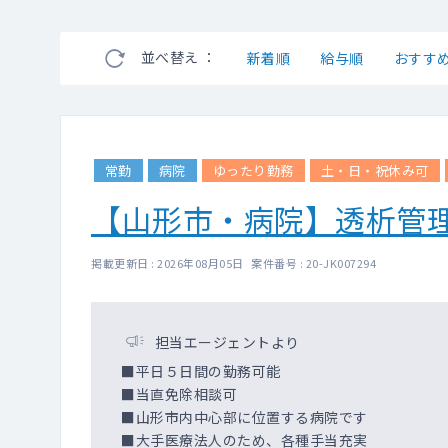
並べ替え ：
新着順
給与順
おすす
常勤
病院
ゆったり勤務
土・日・祝休み可
【山形市・病院】透析管
掲載更新日 : 2026年08月05日 案件番号 : 20-JK007294
担当エージェントより
■平日５日間の勤務可能
■当直免除相談可
■山形市内中心部に位置する病院です
■大手医療法人のため、各種手当充実