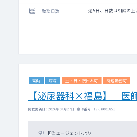
週5日、日数は相談の上
勤務日数
常勤
病院
土・日・祝休み可
時短勤務可
【泌尿器科×福島】 医
掲載更新日 : 2026年07月27日 案件番号 : 18-JK001851
担当エージェントより