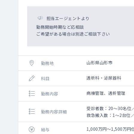
担当エージェントより
勤務開始時期など応相談
ご希望がある場合は別途ご相談下さい
山形県山形市
勤務地
透析科・泌尿器科
科目
病棟管理、透析管理
勤務内容
受診者数：20～30名位
勤務内容詳細
救急搬入数：1～2台位
1,000万円～1,500万円
給与