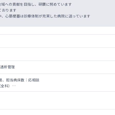
地域への貢献を目指し、研鑽に努めています
ております
中、心筋梗塞は診療体制が充実した病院に送っています
・透析管理
/週、担当病床数：応相談
（全科）
対応・透析管理・オペのご勤務です。
のうえ、決定します。
022円