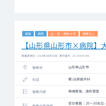
常勤
病院
土・日・祝休み可
残業なし
【山形県山形市×病院】
掲載更新日 : 2026年08月05日 案件番号 : 20-JK007296
山形県山形市
勤務地
腎/泌尿器外科
科目
病棟管理、透析管理
勤務内容
受診者数：20～30名位
勤務内容詳細