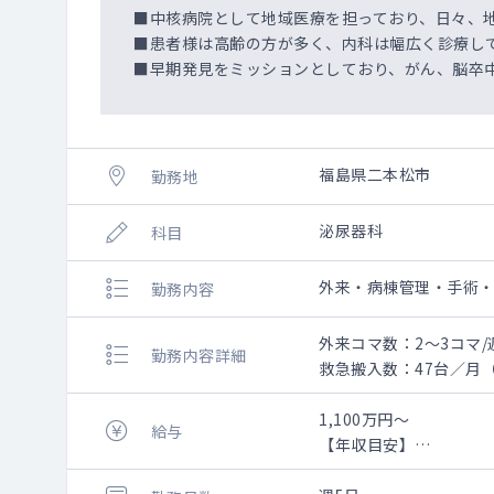
■中核病院として地域医療を担っており、日々、
■患者様は高齢の方が多く、内科は幅広く診療し
■早期発見をミッションとしており、がん、脳卒
福島県二本松市
勤務地
泌尿器科
科目
外来・病棟管理・手術
勤務内容
外来コマ数：2～3コマ
勤務内容詳細
救急搬入数：47台／月
外来・病棟管理・救急
詳しい勤務内容は相談
1,100万円～
給与
【年収目安】
●外来
医師10年目：約11,739,