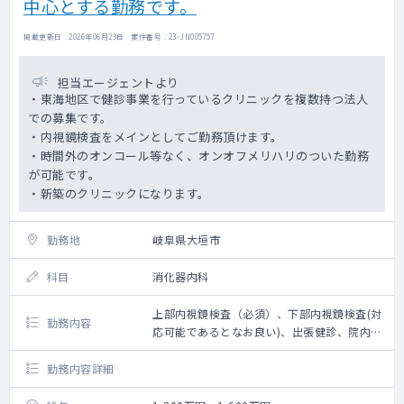
中心とする勤務です。
掲載更新日 : 2026年06月23日 案件番号 : 23-JN005757
担当エージェントより
・東海地区で健診事業を行っているクリニックを複数持つ法人
での募集です。
・内視鏡検査をメインとしてご勤務頂けます。
・時間外のオンコール等なく、オンオフメリハリのついた勤務
が可能です。
・新築のクリニックになります。
勤務地
岐阜県大垣市
科目
消化器内科
上部内視鏡検査（必須）、下部内視鏡検査(対
勤務内容
応可能であるとなお良い)、出張健診、院内健
診（一般健診）、胃部読影（できるとい
い）、産業医（資格保有しているとなお良
勤務内容詳細
い）