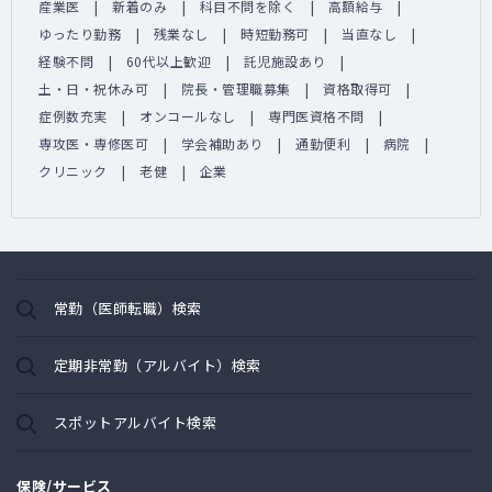
産業医
新着のみ
科目不問を除く
高額給与
ゆったり勤務
残業なし
時短勤務可
当直なし
経験不問
60代以上歓迎
託児施設あり
土・日・祝休み可
院長・管理職募集
資格取得可
症例数充実
オンコールなし
専門医資格不問
専攻医・専修医可
学会補助あり
通勤便利
病院
クリニック
老健
企業
常勤（医師転職）検索
定期非常勤（アルバイト）検索
スポットアルバイト検索
保険/サービス