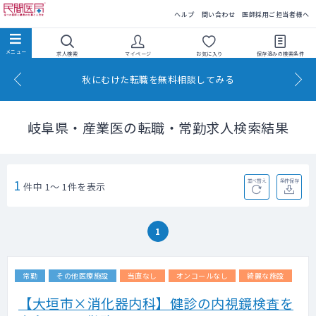
民間医局
ヘルプ
問い合わせ
医師採用ご担当者様へ
求人検索
マイページ
お気に入り
保存済みの
検索条件
秋にむけた転職を無料相談してみる
岐阜県・産業医の転職・常勤求人検索結果
1
並べ替え
条件保存
件中 1～ 1件を表示
1
常勤
その他医療施設
当直なし
オンコールなし
綺麗な施設
【大垣市×消化器内科】健診の内視鏡検査を