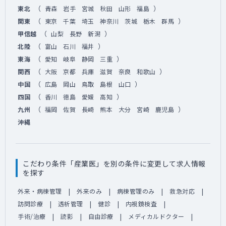
（
）
東北
青森
岩手
宮城
秋田
山形
福島
（
）
関東
東京
千葉
埼玉
神奈川
茨城
栃木
群馬
（
）
甲信越
山梨
長野
新潟
（
）
北陸
富山
石川
福井
（
）
東海
愛知
岐阜
静岡
三重
（
）
関西
大阪
京都
兵庫
滋賀
奈良
和歌山
（
）
中国
広島
岡山
鳥取
島根
山口
（
）
四国
香川
徳島
愛媛
高知
（
）
九州
福岡
佐賀
長崎
熊本
大分
宮崎
鹿児島
沖縄
こだわり条件「産業医」を別の条件に変更して求人情報
を探す
外来・病棟管理
外来のみ
病棟管理のみ
救急対応
訪問診療
透析管理
健診
内視鏡検査
手術/治療
読影
自由診療
メディカルドクター