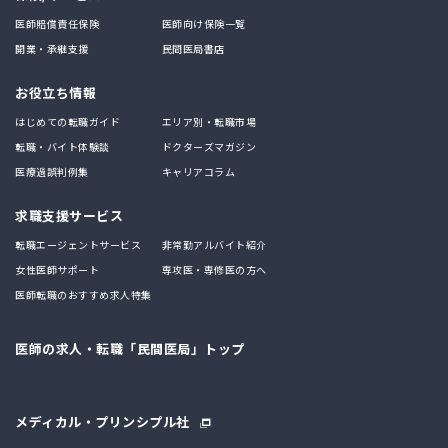
医師賠償責任保険
医師向け保険一覧
開業・承継支援
民間医局書店
お役立ち情報
はじめての転職ガイド
エリア別・転職市場
転職・バイト体験談
ドクターズマガジン
医療過誤判例集
キャリアコラム
求職支援サービス
転職エージェントサービス
非常勤アルバイト紹介
女性医師サポート
専攻医・専修医の方へ
医師転職のおすすめ求人特集
医師の求人・転職「民間医局」トップ
メディカル・プリンシプル社