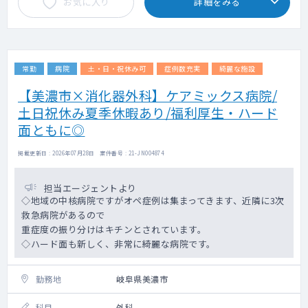
お気に入り
詳細をみる
常勤
病院
土・日・祝休み可
症例数充実
綺麗な施設
【美濃市×消化器外科】ケアミックス病院/
土日祝休み夏季休暇あり/福利厚生・ハード
面ともに◎
掲載更新日 : 2026年07月28日 案件番号 : 21-JN004874
担当エージェントより
◇地域の中核病院ですがオペ症例は集まってきます、近隣に3次
救急病院があるので
重症度の振り分けはキチンとされています。
◇ハード面も新しく、非常に綺麗な病院です。
勤務地
岐阜県美濃市
科目
外科