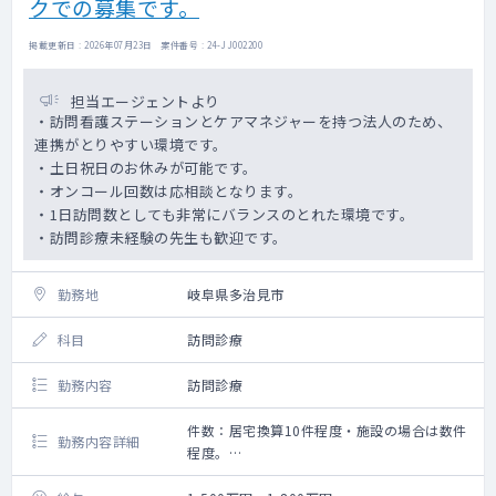
クでの募集です。
掲載更新日 : 2026年07月23日 案件番号 : 24-JJ002200
担当エージェントより
・訪問看護ステーションとケアマネジャーを持つ法人のため、
連携がとりやすい環境です。
・土日祝日のお休みが可能です。
・オンコール回数は応相談となります。
・1日訪問数としても非常にバランスのとれた環境です。
・訪問診療未経験の先生も歓迎です。
勤務地
岐阜県多治見市
科目
訪問診療
勤務内容
訪問診療
件数：居宅換算10件程度・施設の場合は数件
勤務内容詳細
程度。
訪問診療 居宅換算10件程度・施設の場合は