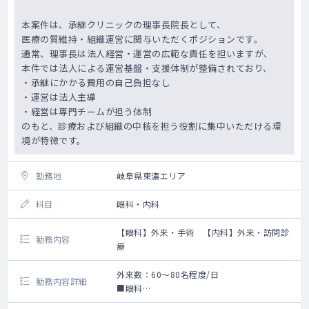
本案件は、承継クリニックの理事長院長として、
医療の質維持・組織運営に関与いただくポジションです。
通常、理事長は法人経営・運営の広範な責任を担いますが、
本件では法人による運営基盤・支援体制が整備されており、
・承継にかかる費用の自己負担なし
・運営は法人主導
・経営は専門チームが担う体制
のもと、診療および組織の中核を担う役割に集中いただける環
境が特徴です。
勤務地
岐阜県東濃エリア
科目
眼科・内科
【眼科】外来・手術 【内科】外来・訪問診
勤務内容
療
外来数：60～80名程度/日
勤務内容詳細
■眼科
・外来：60～80人程度/日(時期により変動)