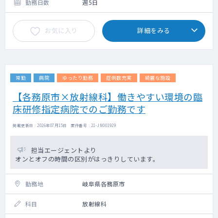
勤務日数
週5日
お気に入り
詳細をみる
常勤
病院
ゆったり勤務
症例数充実
綺麗な施設
【各務原市×放射線科】働きやすい環境の臨
床研修指定病院でのご勤務です
掲載更新日 : 2026年07月15日 案件番号 : 21-JN001929
担当エージェントより
オンとオフの時間の区別がはっきりしています。
勤務地
岐阜県各務原市
科目
放射線科