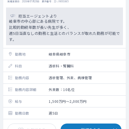
掲載更新日 : 2026年07月28日 案件番号 : 22-JN001665
担当エージェントより
岐阜市の中心部にある病院です。
比較的勤続年数が長い先生が多く、
週5日当直なしの勤務と生活とのバランスが取れた勤務が可能で
す。
勤務地
岐阜県岐阜市
科目
透析科・腎臓科
勤務内容
透析管理、外来、病棟管理
勤務内容詳細
外来数：10名位
給与
1,500万円～2,000万円
勤務日数
週5日