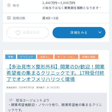
・手術：白内障メイン ※緑内障対応可能な
2,400万円～3,000万円
給与
方歓迎（連携病院あり）
※給与ではなく業務委任報酬となります
■内科
※週4日の場合は割り戻し
・外来：60～80人程度/日(時期により変動)
※週4日×1日10時間で5日分の報酬とするこ
勤務日数
週4日～5日
・生活習慣病管理を主軸に総合診療的役割
とも可能
お気に入り
詳細をみる
常勤
クリニック
当直なし
オンコールなし
綺麗な施設
【多治見市×整形外科】開業のDr歓迎！開業
希望者の集まるクリニックです。17時受付終
了でオンオフメリハリつく環境
掲載更新日 : 2026年07月31日 案件番号 : 26-JH312282
担当エージェントより
・開業希望者歓迎・ノウハウ有り、開業希望者の集まるクリニ
ックです。