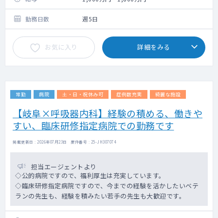
勤務日数
週5日
お気に入り
詳細をみる
常勤
病院
土・日・祝休み可
症例数充実
綺麗な施設
【岐阜×呼吸器内科】経験の積める、働きや
すい、臨床研修指定病院での勤務です
掲載更新日 : 2026年07月23日 案件番号 : 25-JH307074
担当エージェントより
◇公的病院ですので、福利厚生は充実しています。
◇臨床研修指定病院ですので、今までの経験を活かしたいベテ
ランの先生も、経験を積みたい若手の先生も大歓迎です。