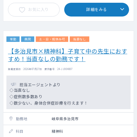
お気に入り
詳細をみる
常勤
病院
土・日・祝休み可
当直なし
【多治見市×精神科】子育て中の先生におす
すめ！当直なしの勤務です！
掲載更新日 : 2026年07月27日 案件番号 : 24-JJ004007
担当エージェントより
◇当直なし
◇症例数多数あり
◇数少ない、身体合併症診療を行えます！
勤務地
岐阜県多治見市
科目
精神科