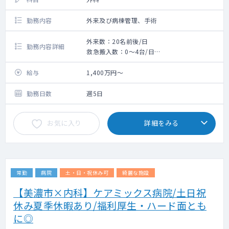
勤務内容
外来及び病棟管理、手術
外来数：20名前後/日
勤務内容詳細
救急搬入数：0～4台/日
手術数：150件/年
給与
1,400万円～
勤務日数
週5日
お気に入り
詳細をみる
常勤
病院
土・日・祝休み可
綺麗な施設
【美濃市×内科】ケアミックス病院/土日祝
休み夏季休暇あり/福利厚生・ハード面とも
に◎