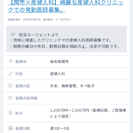
【関市×産婦人科】綺麗な産婦人科クリニッ
クでの常勤医師募集。
掲載更新日 : 2026年08月03日 案件番号 : 21-JN007817
担当エージェントより
・地域に根差したクリニックでの産婦人科医師募集です。
・勤務の曜日や休日、勤務日数は相談の上、決定が可能です。
勤務地
岐阜県関市
科目
産婦人科
勤務内容
外来、病棟管理、オペ助手
勤務内容詳細
1,000万円～2,000万円（勤務日数、ご経験等
給与
により設定）
勤務日数
週3日～5日