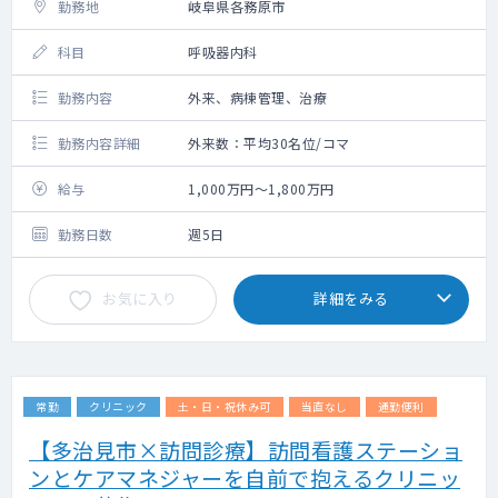
勤務地
岐阜県各務原市
科目
呼吸器内科
勤務内容
外来、病棟管理、治療
勤務内容詳細
外来数：平均30名位/コマ
給与
1,000万円～1,800万円
勤務日数
週5日
お気に入り
詳細をみる
常勤
クリニック
土・日・祝休み可
当直なし
通勤便利
【多治見市×訪問診療】訪問看護ステーショ
ンとケアマネジャーを自前で抱えるクリニッ