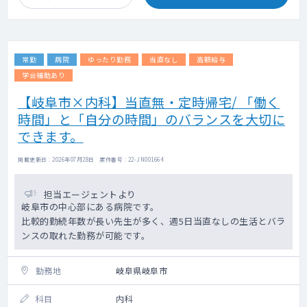
常勤
病院
ゆったり勤務
当直なし
高額給与
学会補助あり
【岐阜市×内科】当直無・定時帰宅/ 「働く
時間」と「自分の時間」のバランスを大切に
できます。
掲載更新日 : 2026年07月28日 案件番号 : 22-JN001664
担当エージェントより
岐阜市の中心部にある病院です。
比較的勤続年数が長い先生が多く、週5日当直なしの生活とバラ
ンスの取れた勤務が可能です。
勤務地
岐阜県岐阜市
科目
内科