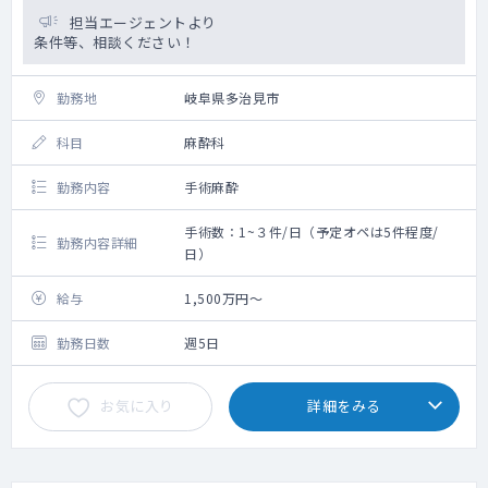
担当エージェントより
条件等、相談ください！
勤務地
岐阜県多治見市
科目
麻酔科
勤務内容
手術麻酔
手術数：1~３件/日（予定オペは5件程度/
勤務内容詳細
日）
給与
1,500万円～
勤務日数
週5日
お気に入り
詳細をみる