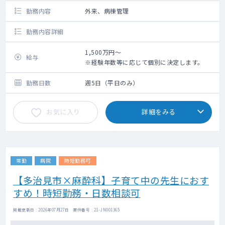
勤務内容
外来、病棟管理
勤務内容詳細
1,500万円～
給与
※経験年数等に応じて個別に決定します。
勤務日数
週5日（平日のみ）
お気に入り
詳細をみる
常勤
病院
時短勤務可
【多治見市×麻酔科】子育て中の先生におす
すめ！時短勤務・日数相談可
掲載更新日 : 2026年07月27日 案件番号 : 21-JN001365