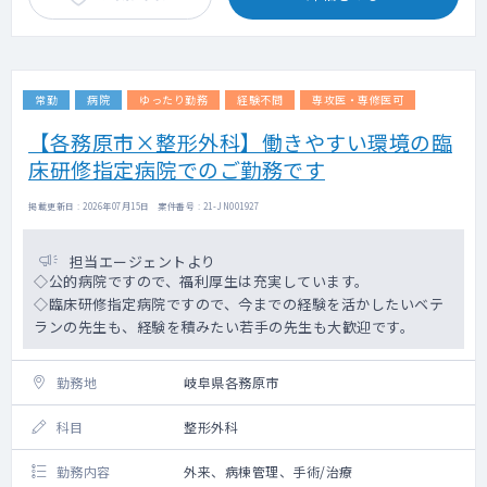
常勤
病院
ゆったり勤務
経験不問
専攻医・専修医可
【各務原市×整形外科】働きやすい環境の臨
床研修指定病院でのご勤務です
掲載更新日 : 2026年07月15日 案件番号 : 21-JN001927
担当エージェントより
◇公的病院ですので、福利厚生は充実しています。
◇臨床研修指定病院ですので、今までの経験を活かしたいベテ
ランの先生も、経験を積みたい若手の先生も大歓迎です。
勤務地
岐阜県各務原市
科目
整形外科
勤務内容
外来、病棟管理、手術/治療