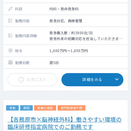
科目
内科・救命救急科
勤務内容
救急対応、病棟管理
救急搬入数：約3800台/日
勤務内容詳細
救急外来の初期対応を担当していただきま
す。
病棟担当の有無など業務内容は擦り合わせの
給与
1,000万円～1,800万円
上、決定いたします。
勤務日数
週5日
お気に入り
詳細をみる
常勤
病院
綺麗な施設
専門医資格不問
【各務原市×脳神経外科】働きやすい環境の
臨床研修指定病院でのご勤務です