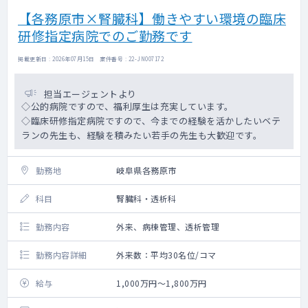
【各務原市×腎臓科】働きやすい環境の臨床
研修指定病院でのご勤務です
掲載更新日 : 2026年07月15日 案件番号 : 22-JN007172
担当エージェントより
◇公的病院ですので、福利厚生は充実しています。
◇臨床研修指定病院ですので、今までの経験を活かしたいベテ
ランの先生も、経験を積みたい若手の先生も大歓迎です。
勤務地
岐阜県各務原市
科目
腎臓科・透析科
勤務内容
外来、病棟管理、透析管理
勤務内容詳細
外来数：平均30名位/コマ
給与
1,000万円～1,800万円