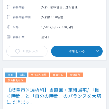
勤務内容
外来、病棟管理、透析管理
勤務内容詳細
外来数：10名位
給与
1,500万円～2,000万円
勤務日数
週5日
お気に入り
詳細をみる
常勤
病院
ゆったり勤務
当直なし
高額給与
学会補助あり
【岐阜市×透析科】当直無・定時帰宅/ 「働
く時間」と「自分の時間」のバランスを大切
にできます。