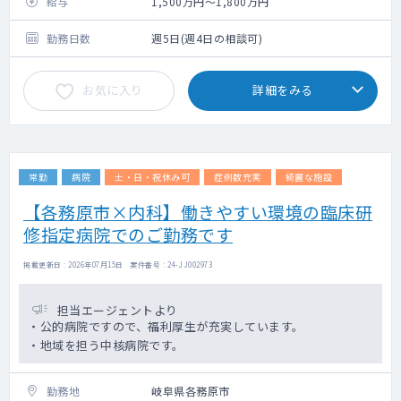
数件程度。
給与
1,500万円～1,800万円
生活習慣病の患者様を中心に、ガン末期や
ALS等あり。
勤務日数
週5日(週4日の相談可)
看護師、事務同行の3名体制。
お気に入り
詳細をみる
常勤
病院
土・日・祝休み可
症例数充実
綺麗な施設
【各務原市×内科】働きやすい環境の臨床研
修指定病院でのご勤務です
掲載更新日 : 2026年07月15日 案件番号 : 24-JJ002973
担当エージェントより
・公的病院ですので、福利厚生が充実しています。
・地域を担う中核病院です。
勤務地
岐阜県各務原市