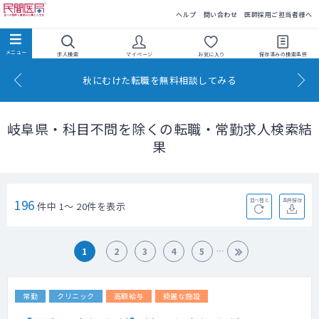
民間医局
ヘルプ
問い合わせ
医師採用ご担当者様へ
求人検索
マイページ
お気に入り
保存済みの
検索条件
秋にむけた転職を無料相談してみる
岐阜県・科目不問を除くの転職・常勤求人検索結
果
196
並べ替え
条件保存
件中 1～ 20件を表示
1
2
3
4
5
常勤
クリニック
高額給与
綺麗な施設