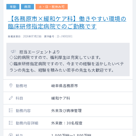
常勤
病院
土・日・祝休み可
【各務原市×緩和ケア科】働きやすい環境の
臨床研修指定病院でのご勤務です
掲載更新日 : 2026年07月23日 案件番号 : 21-JN001931
担当エージェントより
◇公的病院ですので、福利厚生は充実しています。
◇臨床研修指定病院ですので、今までの経験を活かしたいベテ
ランの先生も、経験を積みたい若手の先生も大歓迎です。
勤務地
岐阜県各務原市
科目
緩和ケア科
勤務内容
外来及び病棟管理
勤務内容詳細
外来数：30名程度
給与
1,000万円～1,800万円