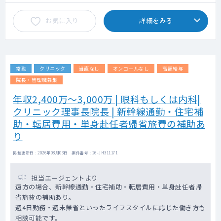
お気に入り
詳細をみる
常勤
クリニック
当直なし
オンコールなし
高額給与
院長・管理職募集
年収2,400万～3,000万 | 眼科もしくは内科|
クリニック理事長院長 | 新幹線通勤・住宅補
助・転居費用・単身赴任者帰省旅費の補助あ
り
掲載更新日 : 2026年08月03日 案件番号 : 26-JH311171
担当エージェントより
遠方の場合、新幹線通勤・住宅補助・転居費用・単身赴任者帰
省旅費の補助あり。
週4日勤務・週末帰省といったライフスタイルに応じた働き方も
相談可能です。