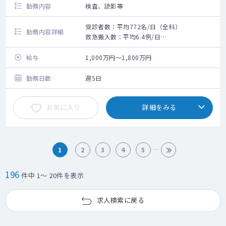
勤務内容
検査、読影等
受診者数：平均772名/日（全科）
勤務内容詳細
救急搬入数：平均6.4例/日
手術数:平均46件/月
給与
1,000万円～1,800万円
勤務日数
週5日
お気に入り
詳細をみる
1
2
3
4
5
196
件中 1～ 20件を表示
求人検索に戻る