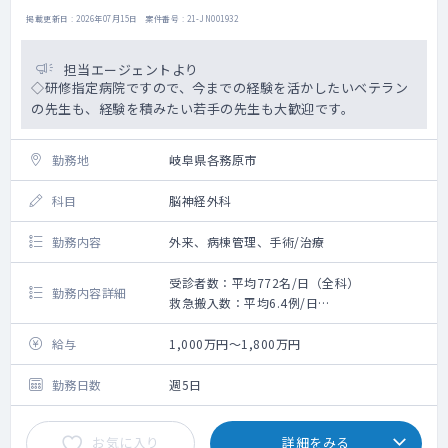
掲載更新日 : 2026年07月15日 案件番号 : 21-JN001932
担当エージェントより
◇研修指定病院ですので、今までの経験を活かしたいベテラン
の先生も、経験を積みたい若手の先生も大歓迎です。
勤務地
岐阜県各務原市
科目
脳神経外科
勤務内容
外来、病棟管理、手術/治療
受診者数：平均772名/日（全科）
勤務内容詳細
救急搬入数：平均6.4例/日
手術数:平均46件/月
給与
1,000万円～1,800万円
勤務日数
週5日
お気に入り
詳細をみる