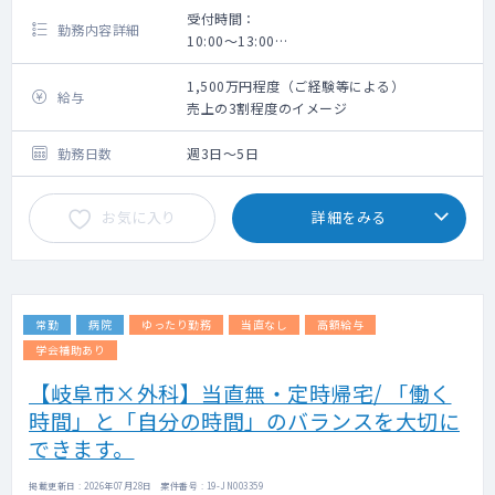
受付時間：
勤務内容詳細
10:00～13:00
13:00～17:00
1,500万円程度（ご経験等による）
給与
売上の3割程度のイメージ
勤務日数
週3日～5日
お気に入り
詳細をみる
常勤
病院
ゆったり勤務
当直なし
高額給与
学会補助あり
【岐阜市×外科】当直無・定時帰宅/ 「働く
時間」と「自分の時間」のバランスを大切に
できます。
掲載更新日 : 2026年07月28日 案件番号 : 19-JN003359