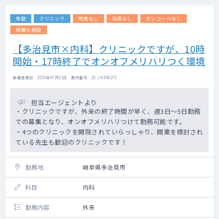
常勤
クリニック
残業なし
当直なし
オンコールなし
綺麗な施設
【多治見市×内科】クリニックですが、10時
開始・17時終了でオンオフメリハリつく環境
掲載更新日 : 2026年07月31日 案件番号 : 25-JH308270
担当エージェントより
・クリニックですが、外来の終了時間が早く、週3日～5日勤務
での募集となり、オンオフメリハリつけて勤務可能です。
・4つのクリニックを開院されていらっしゃり、開業を検討され
ている先生も歓迎のクリニックです！
勤務地
岐阜県多治見市
科目
内科
勤務内容
外来