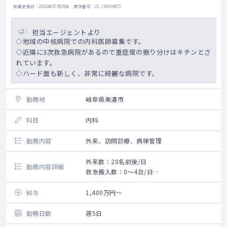
掲載更新日 : 2026年07月28日 案件番号 : 21-JN004875
担当エージェントより
◇地域の中核病院での内科医師募集です。
◇近隣に3次救急病院があるので重症度の振り分けはキチンとさ
れています。
◇ハード面も新しく、非常に綺麗な病院です。
勤務地
岐阜県美濃市
科目
内科
勤務内容
外来、訪問診療、病棟管理
外来数：20名前後/日
勤務内容詳細
救急搬入数：0～4台/日
手術数：150件/年
給与
1,400万円～
勤務日数
週5日