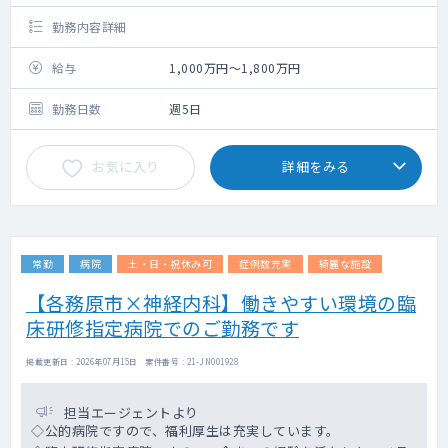
勤務内容詳細
給与
1,000万円～1,800万円
勤務日数
週5日
お気に入り
詳細をみる
常勤
病院
土・日・祝休み可
症例数充実
綺麗な施設
【各務原市×神経内科】働きやすい環境の臨
床研修指定病院でのご勤務です
掲載更新日 : 2026年07月15日 案件番号 : 21-JN001928
担当エージェントより
◇公的病院ですので、福利厚生は充実しています。