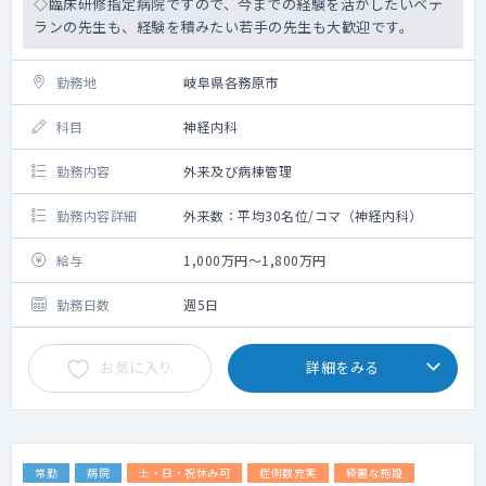
◇臨床研修指定病院ですので、今までの経験を活かしたいベテ
ランの先生も、経験を積みたい若手の先生も大歓迎です。
勤務地
岐阜県各務原市
科目
神経内科
勤務内容
外来及び病棟管理
勤務内容詳細
外来数：平均30名位/コマ（神経内科）
給与
1,000万円～1,800万円
勤務日数
週5日
お気に入り
詳細をみる
常勤
病院
土・日・祝休み可
症例数充実
綺麗な施設