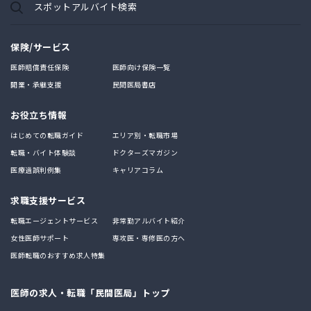
スポットアルバイト検索
保険/サービス
医師賠償責任保険
医師向け保険一覧
開業・承継支援
民間医局書店
お役立ち情報
はじめての転職ガイド
エリア別・転職市場
転職・バイト体験談
ドクターズマガジン
医療過誤判例集
キャリアコラム
求職支援サービス
転職エージェントサービス
非常勤アルバイト紹介
女性医師サポート
専攻医・専修医の方へ
医師転職のおすすめ求人特集
医師の求人・転職「民間医局」トップ