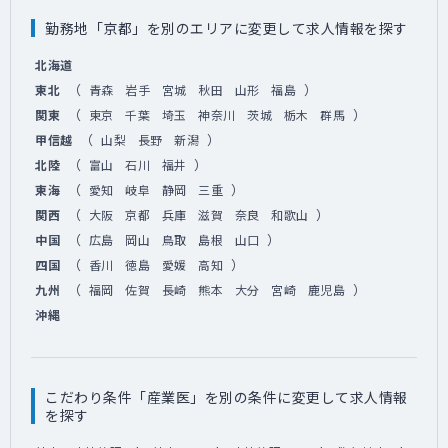
勤務地「京都」を別のエリアに変更して求人情報を探す
北海道
（
）
東北
青森
岩手
宮城
秋田
山形
福島
（
）
関東
東京
千葉
埼玉
神奈川
茨城
栃木
群馬
（
）
甲信越
山梨
長野
新潟
（
）
北陸
富山
石川
福井
（
）
東海
愛知
岐阜
静岡
三重
（
）
関西
大阪
京都
兵庫
滋賀
奈良
和歌山
（
）
中国
広島
岡山
鳥取
島根
山口
（
）
四国
香川
徳島
愛媛
高知
（
）
九州
福岡
佐賀
長崎
熊本
大分
宮崎
鹿児島
沖縄
こだわり条件「産業医」を別の条件に変更して求人情報
を探す