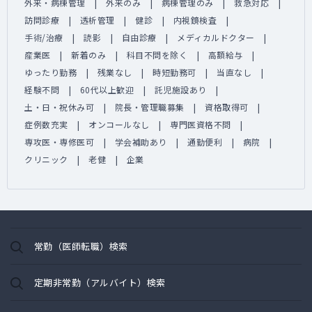
外来・病棟管理
外来のみ
病棟管理のみ
救急対応
訪問診療
透析管理
健診
内視鏡検査
手術/治療
読影
自由診療
メディカルドクター
産業医
新着のみ
科目不問を除く
高額給与
ゆったり勤務
残業なし
時短勤務可
当直なし
経験不問
60代以上歓迎
託児施設あり
土・日・祝休み可
院長・管理職募集
資格取得可
症例数充実
オンコールなし
専門医資格不問
専攻医・専修医可
学会補助あり
通勤便利
病院
クリニック
老健
企業
常勤（医師転職）検索
定期非常勤（アルバイト）検索