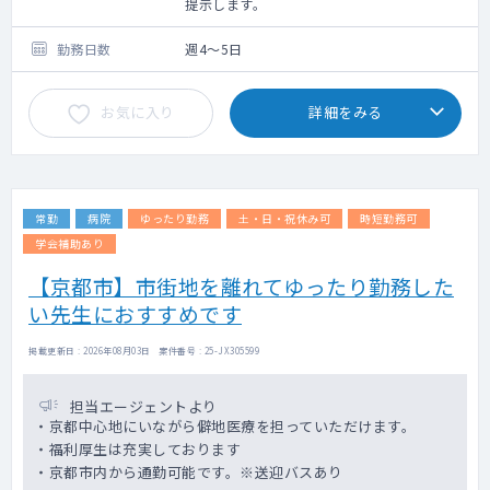
2）病棟管理：受持ち患者 約15～20名
提示します。
3）救急搬送対応
4）訪問診療：1コマ/週
勤務日数
週4～5日
1日の訪問件数：3～5件、訪問体制：看
護師同行、居宅・施設の割合：ほぼ居宅
お気に入り
詳細をみる
看取り実施の有無：有（月1～2件）
常勤
病院
ゆったり勤務
土・日・祝休み可
時短勤務可
学会補助あり
【京都市】市街地を離れてゆったり勤務した
い先生におすすめです
掲載更新日 : 2026年08月03日 案件番号 : 25-JX305599
担当エージェントより
・京都中心地にいながら僻地医療を担っていただけます。
・福利厚生は充実しております
・京都市内から通勤可能です。※送迎バスあり