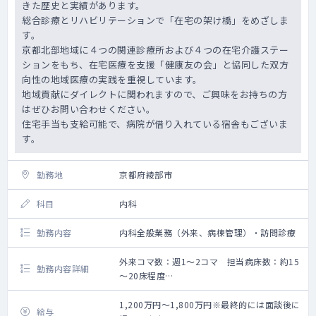
きた歴史と実績があります。
総合診療とリハビリテーションで「在宅の架け橋」をめざしま
す。
京都北部地域に４つの関連診療所および４つの在宅介護ステー
ションをもち、在宅医療を支援「健康友の会」と協同した双方
向性の地域医療の実践を重視しています。
地域貢献にダイレクトに関われますので、ご興味をお持ちの方
はぜひお問い合わせください。
住宅手当も支給可能で、病院が借り入れている宿舎もございま
す。
勤務地
京都府綾部市
科目
内科
勤務内容
内科全般業務（外来、病棟管理）・訪問診療
外来コマ数：週1～2コマ 担当病床数：約15
勤務内容詳細
～20床程度
1）一般(専門)外来：約1～2コマ/週、健診あ
り
1,200万円～1,800万円※最終的には面談後に
給与