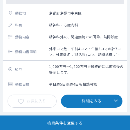
勤務地
京都府京都市中京区
科目
精神科・心療内科
勤務内容
精神科外来、関連病院での回診、訪問診療
外来コマ数：午前4コマ・午後3コマの計7コ
勤務内容詳細
マ、外来数名：15名程/コマ、訪問診療：1～
2コマ
【勤務内容】
1,000万円～1,200万円※最終的には面談後の
給与
外来と関連病院含めて病棟回診や訪問診療も
提示します。
お願いします。
勤務日数
平日週5日※週4日も相談可能
・外来：かかりつけの患者さんが中心で、専
門性を活かした外来枠も相談可能です。
お気に入り
詳細をみる
・訪問診療：居宅中心で、医師、看護師、運
転士の3名で訪問します。
・病棟管理：当法人の関連病院における入院
患者さんの回診をお願いします。
検索条件を変更する
常勤
クリニック
土・日・祝休み可
残業なし
当直なし
【勤務イメージ】