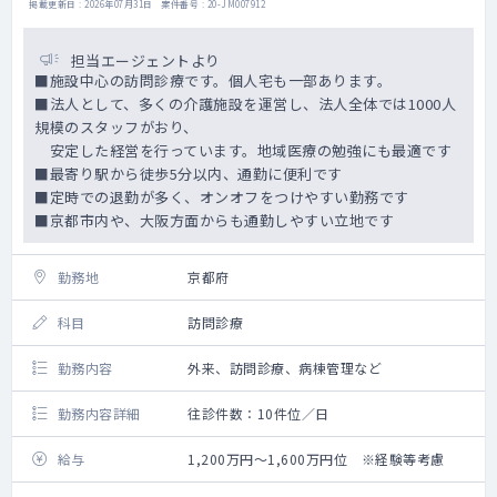
掲載更新日 : 2026年07月31日 案件番号 : 20-JM007912
担当エージェントより
■施設中心の訪問診療です。個人宅も一部あります。
■法人として、多くの介護施設を運営し、法人全体では1000人
規模のスタッフがおり、
安定した経営を行っています。地域医療の勉強にも最適です
■最寄り駅から徒歩5分以内、通勤に便利です
■定時での退勤が多く、オンオフをつけやすい勤務です
■京都市内や、大阪方面からも通勤しやすい立地です
勤務地
京都府
科目
訪問診療
勤務内容
外来、訪問診療、病棟管理など
勤務内容詳細
往診件数：10件位／日
給与
1,200万円～1,600万円位 ※経験等考慮