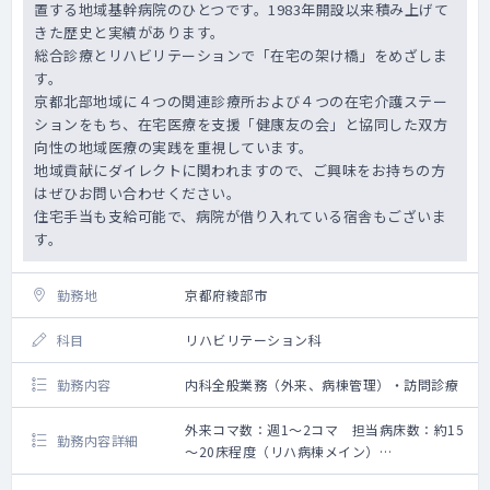
置する地域基幹病院のひとつです。1983年開設以来積み上げて
きた歴史と実績があります。
総合診療とリハビリテーションで「在宅の架け橋」をめざしま
す。
京都北部地域に４つの関連診療所および４つの在宅介護ステー
ションをもち、在宅医療を支援「健康友の会」と協同した双方
向性の地域医療の実践を重視しています。
地域貢献にダイレクトに関われますので、ご興味をお持ちの方
はぜひお問い合わせください。
住宅手当も支給可能で、病院が借り入れている宿舎もございま
す。
勤務地
京都府綾部市
科目
リハビリテーション科
勤務内容
内科全般業務（外来、病棟管理）・訪問診療
外来コマ数：週1～2コマ 担当病床数：約15
勤務内容詳細
～20床程度（リハ病棟メイン）
1）一般(専門)外来：約1～2コマ/週、健診あ