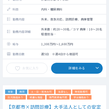
科目
内科・糖尿病科
勤務内容
外来、救急対応、訪問診療、病棟管理
外来数：約20～30名／コマ 病棟：10～20名
勤務内容詳細
程度担当
・外来：一般内科外来を2～3コマ ※関連の
クリニックでの外来業務をお願いする場合が
給与
1,300万円～1,600万円
ございます
・外来数：約10～30名／コマ
勤務日数
週5日 ※週4日から相談可
・病棟管理：内科疾患患者15～20名（主治
医）
お気に入り
詳細をみる
・訪問診療：週1コマ程度 居宅・施設どちら
もございますが可能であればで構いません。
・緊急病棟当番
日勤帯の当番のため夜間に業務が及ぶこと
はありません
常勤
病院
土・日・祝休み可
当直なし
時短勤務可
日中、主治医が対応できない時間帯の病棟
急変対応と救急業務を回しています
託児施設あり
綺麗な施設
専門医資格不問
学会補助あり
頻度は午前・午後で週1回ずつです
【京都市×訪問診療】大手法人としての安定