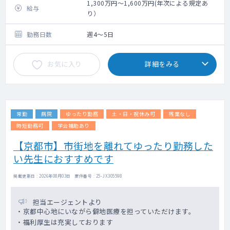
【想定勤務スケジュール】
1,300万円～1,600万円(年次による規定あ
給与
外来：週2～3コマ 外来数：25～30名程度/
り）
コマ
病棟：10名程度（主治医）
勤務日数
週4～5日
訪問診療：1コマ/週
※関連の診療所に週１コマ、外来をしていた
お気に入り
詳細をみる
だきます。
14:00～16:00 対応人数2～3名 ※往復はド
ライバーが運転いたします
常勤
病院
ゆったり勤務
土・日・祝休み可
残業なし
時短勤務可
学会補助あり
【京都市】市街地を離れてゆったり勤務した
い先生におすすめです
掲載更新日 : 2026年08月03日 案件番号 : 25-JX305598
担当エージェントより
・京都中心地にいながら僻地医療を担っていただけます。
・福利厚生は充実しております