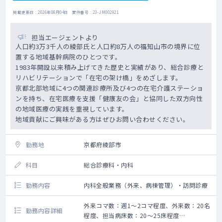
掲載更新日 : 2026年08月04日 案件番号 : 23-JM002921
担当エージェントより
人口約3万3千人の綾部氏と人口約8万人の福知山市の境界に位
置する地域基幹病院のひとつです。
1983年開設以来積み上げてきた歴史と実績があり、総合診療と
リハビリテーションで「在宅の架け橋」をめざします。
京都北部地域に4つの関連診療所及び4つの在宅介護ステーショ
ンを持ち、在宅医療を支援「健康友の会」と協同した双方向性
の地域医療の実践を重視しています。
地域貢献にご興味がある方はぜひお問い合わせください。
勤務地
京都府綾部市
科目
総合診療科・内科
勤務内容
内科全般業務（外来、病棟管理）・訪問診療
外来コマ数：週1～2コマ程度、外来数：20名
勤務内容詳細
程度、担当病床数：20～25床程度