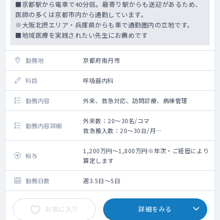
■京都駅から電車で40分弱。最寄り駅からも送迎があるため、
医師の多くは京都市内から通勤しています。
※大阪北摂エリア・兵庫県からも車で通勤圏内の立地です。
■地域医療を実践されたい先生にお薦めです
勤務地
京都府南丹市
科目
呼吸器内科
勤務内容
外来、救急対応、訪問診療、病棟管理
外来数：20～30名/コマ
勤務内容詳細
救急搬入数：20～30台/月
主治医制度：病棟10人～20名程度
外来午前診2コマ、夜診1コマ ※救急対応も
1,200万円～1,800万円※年次・ご経歴により
給与
兼務
算定します
訪問診療：10件程度/日（免除も相談可能）
勤務日数
週3.5日～5日
お気に入り
詳細をみる