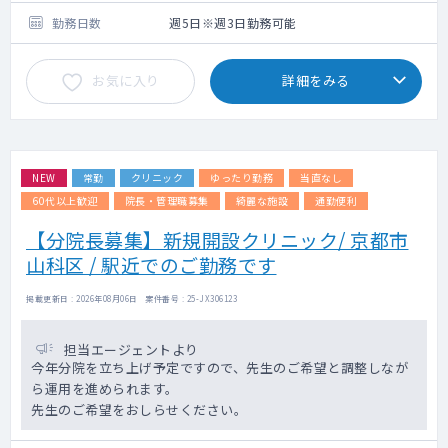
す。
各曜日の内訳についてはご希望を踏まえて
勤務日数
週5日※週3日勤務可能
調整となります。
お気に入り
詳細をみる
【外来について】
初診、再診で枠は分けてはいませんが先生方
の方針に従って予約の受け方等柔軟に対応い
ただけます。
NEW
常勤
クリニック
ゆったり勤務
当直なし
【訪問診療】
施設メインでの訪問診療となります。
60代以上歓迎
院長・管理職募集
綺麗な施設
通勤便利
訪問体制は、看護師（ドライバー兼務）と2名
【分院長募集】新規開設クリニック/ 京都市
体制です。
山科区 / 駅近でのご勤務です
【患者層】
認知症、徘徊、老人性うつ病、統合失調症な
掲載更新日 : 2026年08月06日 案件番号 : 25-JX306123
ど
（若年層～高齢者まで幅広くご対応をお願い
担当エージェントより
いたします)
今年分院を立ち上げ予定ですので、先生のご希望と調整しなが
ら運用を進められます。
先生のご希望をおしらせください。