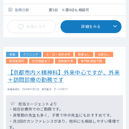
・オンコールもございますが、環境等の事情
を考慮して免除も可能です
勤務日数
週5日 ※週4日も相談可
お気に入り
詳細をみる
常勤
クリニック
土・日・祝休み可
残業なし
当直なし
時短勤務可
託児施設あり
症例数充実
専門医資格不問
【京都市内×精神科】外来中心ですが、外来
＋訪問診療の勤務です
掲載更新日 : 2026年07月31日 案件番号 : 25-JX309777
担当エージェントより
・総合診療所でのご勤務です。
・非常勤の先生も多く、子育て中の先生にもおすすめです。
・月2回のカンファレンスがあり、他科にも相談しやすい環境で
す。