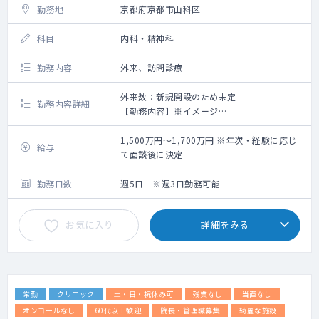
勤務地
京都府京都市山科区
科目
内科・精神科
勤務内容
外来、訪問診療
外来数：新規開設のため未定
勤務内容詳細
【勤務内容】※イメージ
午前：9:00～12:00 外来
午後：13:00～18:00 外来もしくは訪問診療
1,500万円～1,700万円 ※年次・経験に応じ
給与
※外来、訪問診療のコマについては応相談で
て面談後に決定
す。
各曜日の内訳についてはご希望を踏まえて
勤務日数
週5日 ※週3日勤務可能
調整となります。
お気に入り
詳細をみる
【外来について】
初診、再診で枠は分けてはいませんが先生方
の方針に従って予約の受け方等柔軟に対応い
ただけます。
常勤
クリニック
土・日・祝休み可
残業なし
当直なし
【訪問診療】
施設メインでの訪問診療となります。
オンコールなし
60代以上歓迎
院長・管理職募集
綺麗な施設