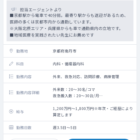
担当エージェントより
■京都駅から電車で40分弱。最寄り駅からも送迎があるため、
医師の多くは京都市内から通勤しています。
※大阪北摂エリア・兵庫県からも車で通勤県内の立地です。
■地域医療を実践されたい先生にお薦めです
勤務地
京都府南丹市
科目
内科・循環器内科
勤務内容
外来、救急対応、訪問診療、病棟管理
外来数：20～30名/コマ
勤務内容詳細
救急搬入数：20～30台/月
主治医制度：病棟10人～20名程度
外来午前診2コマ、夜診1コマ ※救急対応も
1,200万円～1,800万円※年次・ご経歴により
給与
兼務
算定します
訪問診療：10件程度/日（免除は相談可能）
勤務日数
週3.5日～5日