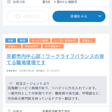
勤務日数
週5日 ※週4から相談可
お気に入り
詳細をみる
常勤
病院
ゆったり勤務
土・日・祝休み可
残業なし
当直なし
時短勤務可
託児施設あり
京都市内中心部！ワークライフバランスの保
てる職場環境です
掲載更新日 : 2026年07月31日 案件番号 : 26-JX312315
担当エージェントより
回復期リハビリ病棟があり、リハビリに力を入れています。
一般内科としての採用ですが、糖尿病や消化器、呼吸器など、
内科系の専門医を持っているドクター歓迎です。
勤務地
京都府京都市下京区