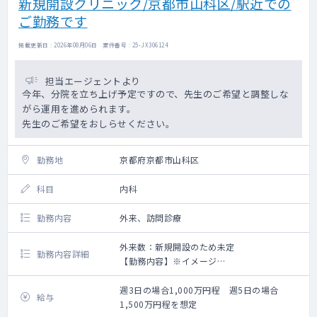
新規開設クリニック/京都市山科区/駅近での
ご勤務です
掲載更新日 : 2026年08月06日 案件番号 : 25-JX306124
担当エージェントより
今年、分院を立ち上げ予定ですので、先生のご希望と調整しな
がら運用を進められます。
先生のご希望をおしらせください。
勤務地
京都府京都市山科区
科目
内科
勤務内容
外来、訪問診療
外来数：新規開設のため未定
勤務内容詳細
【勤務内容】※イメージ
午前：9:00～12:00 外来
午後：13:00～18:00 外来もしくは訪問診療
週3日の場合1,000万円程 週5日の場合
給与
※外来、訪問診療のコマについては応相談で
1,500万円程を想定