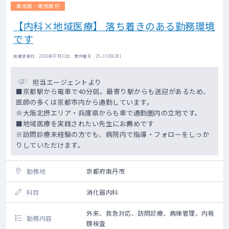
専攻医・専修医可
【内科×地域医療】 落ち着きのある勤務環境
です
掲載更新日 : 2026年07月31日 案件番号 : 25-JX306181
担当エージェントより
■京都駅から電車で40分弱。最寄り駅からも送迎があるため、
医師の多くは京都市内から通勤しています。
※大阪北摂エリア・兵庫県からも車で通勤圏内の立地です。
■地域医療を実践されたい先生にお薦めです
※訪問診療未経験の方でも、病院内で指導・フォローをしっか
りしていただけます。
勤務地
京都府南丹市
科目
消化器内科
外来、救急対応、訪問診療、病棟管理、内視
勤務内容
鏡検査