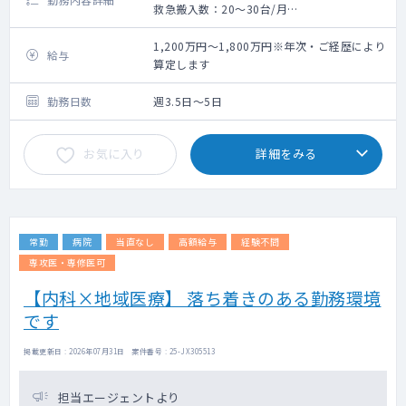
救急搬入数：20～30台/月
主治医制度：病棟10人～20名程度
外来午前診2コマ、夜診1コマ ※救急対応も
1,200万円～1,800万円※年次・ご経歴により
給与
兼務
算定します
訪問診療：10件程度/日（免除も相談可能）
勤務日数
週3.5日～5日
お気に入り
詳細をみる
常勤
病院
当直なし
高額給与
経験不問
専攻医・専修医可
【内科×地域医療】 落ち着きのある勤務環境
です
掲載更新日 : 2026年07月31日 案件番号 : 25-JX305513
担当エージェントより