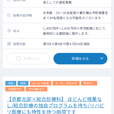
長としての運営業務
外来数：20～30名程度※繁忙期は予防接種含
勤務内容詳細
めて40名程度となる可能性がございます
【勤務内容】
外来・訪問診療をお願いいたします。
1,400万円～1,600万円※年次経験に応じて、
給与
最終的には面談後に提示します。
コマ数に関しては相談可能です。
他、診療所所長として会議など出席をご依頼
勤務日数
週5日※週4日や週4.5日は応相談
する可能性がございます。
午前外来：週4～5コマ
お気に入り
詳細をみる
訪問診療：週3コマ
現在レセプトは訪問診療を含めて全体で月
1,200枚で
訪問診療の登録患者は施設全体で60～70人程
常勤
病院
ゆったり勤務
土・日・祝休み可
残業なし
です。
資格取得可
学会補助あり
【京都北部×総合診療科】 ほどんど残業な
し/総合診療の独自プログラムを持ち/リハビ
リ医療にも特性を持つ病院です