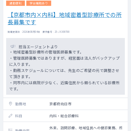
訪問体制は、看護師（ドライバー兼務）と2名
通勤便利
学会補助あり
体制です。
【京都市内×内科】地域密着型診療所での所
【患者層】
長募集です
認知症、徘徊、老人性うつ病、統合失調症な
ど
掲載更新日 : 2026年08月04日 案件番号 : 25-JX309788
（若年層～高齢者まで幅広くご対応をお願い
いたします)
担当エージェントより
・地域密着型診療所の管理医師募集です。
・管理医師募集ではありますが、経営面は法人がバックアップ
に入ります。
・勤務スケジュールについては、先生のご希望の元で調整させ
て頂きます。
・同市内には病院が少なく、近隣住民から頼られている診療所
です。
勤務地
京都府向日市
科目
内科・総合診療科
外来、訪問診療、地域住民への健診業務、所
勤務内容