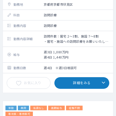
勤務地
京都府京都市伏見区
科目
訪問診療
勤務内容
訪問診療
訪問件数：居宅 2～3割、施設 7～8割
勤務内容詳細
・居宅・施設への訪問診療をお願いいたしま
す。
・体制：医師1名、看護師1名
週3日 1,080万円
給与
週4日 1,440万円
勤務日数
週4日 ※週3日相談可
お気に入り
詳細をみる
常勤
病院
当直なし
高額給与
経験不問
専攻医・専修医可