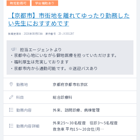
時短勤務可
学会補助あり
【京都市】市街地を離れてゆったり勤務した
い先生におすすめです
掲載更新日 : 2026年08月03日 案件番号 : 25-JX301297
担当エージェントより
・京都中心地にいながら僻地医療を担っていただけます。
・福利厚生は充実しております
・京都市内から通勤可能です。※送迎バスあり
勤務地
京都府京都市右京区
科目
総合診療科
勤務内容
外来、訪問診療、病棟管理
外来25～30名程度 往診3～5名程度
勤務内容詳細
救急車 平均15～20台位/月
外来及び病棟管理業務がメインです。