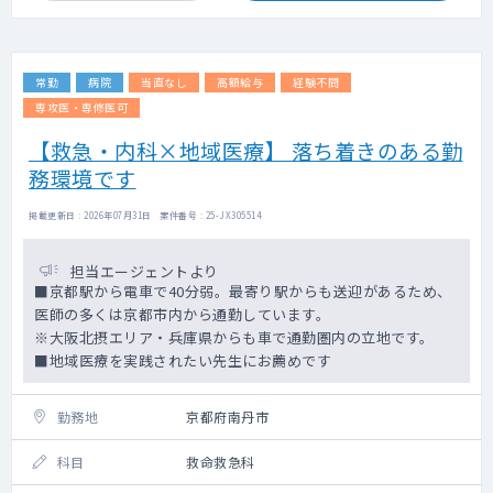
常勤
病院
当直なし
高額給与
経験不問
専攻医・専修医可
【救急・内科×地域医療】 落ち着きのある勤
務環境です
掲載更新日 : 2026年07月31日 案件番号 : 25-JX305514
担当エージェントより
■京都駅から電車で40分弱。最寄り駅からも送迎があるため、
医師の多くは京都市内から通勤しています。
※大阪北摂エリア・兵庫県からも車で通勤圏内の立地です。
■地域医療を実践されたい先生にお薦めです
勤務地
京都府南丹市
科目
救命救急科