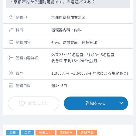
・京都市内から通勤可能です。※送迎バスあり
勤務地
京都府京都市右京区
科目
循環器内科・内科
勤務内容
外来、訪問診療、病棟管理
外来25～30名程度 往診3～5名程度
勤務内容詳細
救急車 平均15～20台位/月
外来及び病棟管理業務がメインです。
【想定勤務スケジュール】
給与
1,300万円～1,600万円(年次による規定あり)
外来：週2～3コマ 外来数：25～30名程度/
コマ
勤務日数
週4～5日
病棟：10名程度（主治医）
訪問診療：1コマ/週
お気に入り
詳細をみる
※関連の診療所に週１コマ、外来をしていた
だきます。
14:00～16:00 対応人数2～3名 ※往復はド
ライバーが運転いたします
常勤
病院
当直なし
高額給与
経験不問