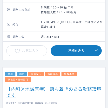
外来数：20～30名/コマ
勤務内容詳細
救急搬入数：20～30台/月
主治医制度：病棟10人～20名程度
外来午前診2コマ、夜診1コマ ※救急対応も
1,200万円～1,800万円※年次・ご経歴により
給与
兼務
算定します
訪問診療：10件程度/日（免除は相談可能）
外来数：20～30名/コマ
勤務日数
週3.5日～5日
救急搬入数：20～30台/月
お気に入り
詳細をみる
内視鏡：上部内視鏡を週1回程度
※下部の検査は希望があれば設定可
能です。
※勤務スケジュールは調整可能です
常勤
病院
当直なし
高額給与
経験不問
専攻医・専修医可
【内科×地域医療】 落ち着きのある勤務環境
です
掲載更新日 : 2026年07月31日 案件番号 : 24-JX000697