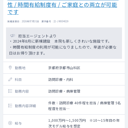
性 / 時間有給制度有 / ご家庭との両立が可能
です
掲載更新日 : 2026年07月31日 案件番号 : 22-JM004029
担当エージェントより
・2024年8月に新棟建設 本院も新しくきれいな施設です。
・時間有給制度の利用が可能になりましたので、早退が必要な
日はお帰り頂けます。
勤務地
京都府京都市山科区
科目
訪問診療・内科
勤務内容
訪問診療・病棟管理
件数：訪問診療 40件程を担当 / 病棟管理 5名
勤務内容詳細
程度を担当
・病棟の区分は応相談です
・イメージとしては訪問診療7割、病棟３割の
1,000万円～1,500万円 ※10～15年目の年
給与
業務振り分けとなります。
次モデル給与を想定