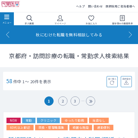
民間医局
ヘルプ
問い合わせ
医師採用ご担当者様へ
求人検索
マイページ
お気に入り
保存済みの
検索条件
秋にむけた転職を無料相談してみる
京都府・訪問診療の転職・常勤求人検索結果
58
並べ替え
条件保存
件中 1～ 20件を表示
1
2
3
NEW
常勤
クリニック
ゆったり勤務
当直なし
60代以上歓迎
院長・管理職募集
綺麗な施設
通勤便利