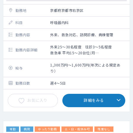
勤務地
京都府京都市右京区
科目
呼吸器内科
勤務内容
外来、救急対応、訪問診療、病棟管理
外来25～30名程度 往診3～5名程度
勤務内容詳細
救急車 平均15～20台位/月
外来及び病棟管理業務がメインです。
【想定勤務スケジュール】
1,300万円～1,600万円(年次による規定あ
給与
外来：週2～3コマ 外来数：25～30名程度/
り）
コマ
病棟：10名程度（主治医）
勤務日数
週4～5日
訪問診療：1コマ/週
※関連の診療所に週１コマ、外来をしていた
お気に入り
詳細をみる
だきます。
14:00～16:00 対応人数2～3名 ※往復はド
ライバーが運転いたします
常勤
病院
ゆったり勤務
土・日・祝休み可
残業なし