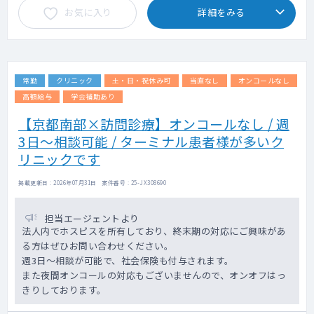
お気に入り
詳細をみる
常勤
クリニック
土・日・祝休み可
当直なし
オンコールなし
高額給与
学会補助あり
【京都南部×訪問診療】オンコールなし / 週
3日～相談可能 / ターミナル患者様が多いク
リニックです
掲載更新日 : 2026年07月31日 案件番号 : 25-JX308690
担当エージェントより
法人内でホスピスを所有しており、終末期の対応にご興味があ
る方はぜひお問い合わせください。
週3日～相談が可能で、社会保険も付与されます。
また夜間オンコールの対応もございませんので、オンオフはっ
きりしております。