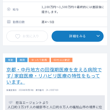
【勤務内容】
・外来：一般内科中心で、ご希望があれば専
1,100万円～1,500万円※最終的には面談後に
給与
門外来も可能です。時期によって、予防接種
提示します。
や健診の対応をお願いいたします。
・病棟管理：一般・療養・地域包括ケア病棟
勤務日数
週4～5日
の内ですが、院内状況によって応相談です。
・救急当番：週2コマ程度
お気に入り
詳細をみる
・訪問診療：週1コマ程度、訪問件数：1日3
～5件程度
看護師も同行、ほどんど居宅です。お看取り
実施は月1～2件程度です。
常勤
病院
ゆったり勤務
60代以上歓迎
京都・中丹地方の回復期医療を支える病院で
す/ 家庭医療・リハビリ医療の特性をもって
います。
掲載更新日 : 2026年08月04日 案件番号 : 24-JX007419
担当エージェントより
人口約３万3千人の綾部市と人口約８万人の福知山市の境界に位