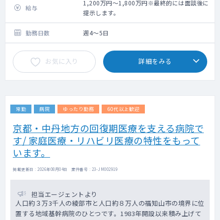
り
1,200万円～1,800万円※最終的には面談後に
給与
2）病棟管理：受持ち患者 約15～20名
提示します。
3）救急搬送対応
4）訪問診療：1コマ/週
勤務日数
週4～5日
1日の訪問件数：3～5件、訪問体制：看
護師同行、居宅・施設の割合：ほぼ居宅
お気に入り
詳細をみる
看取り実施の有無：有（月1～2件）
常勤
病院
ゆったり勤務
60代以上歓迎
京都・中丹地方の回復期医療を支える病院で
す/ 家庭医療・リハビリ医療の特性をもって
います。
掲載更新日 : 2026年08月04日 案件番号 : 23-JM002919
担当エージェントより
人口約３万3千人の綾部市と人口約８万人の福知山市の境界に位
置する地域基幹病院のひとつです。1983年開設以来積み上げて