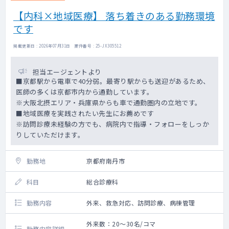
【内科×地域医療】 落ち着きのある勤務環境
です
掲載更新日 : 2026年07月31日 案件番号 : 25-JX305512
担当エージェントより
■京都駅から電車で40分弱。最寄り駅からも送迎があるため、
医師の多くは京都市内から通勤しています。
※大阪北摂エリア・兵庫県からも車で通勤圏内の立地です。
■地域医療を実践されたい先生にお薦めです
※訪問診療未経験の方でも、病院内で指導・フォローをしっか
りしていただけます。
勤務地
京都府南丹市
科目
総合診療科
勤務内容
外来、救急対応、訪問診療、病棟管理
外来数：20～30名/コマ
勤務内容詳細