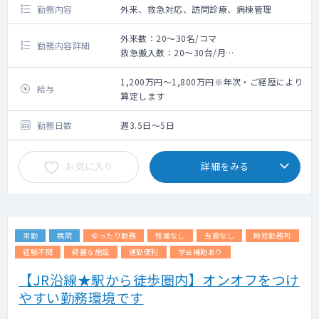
勤務内容
外来、救急対応、訪問診療、病棟管理
外来数：20～30名/コマ
勤務内容詳細
救急搬入数：20～30台/月
主治医制度：病棟10人～20名程度
外来午前診2コマ、夜診1コマ ※救急対応も
1,200万円～1,800万円※年次・ご経歴により
給与
兼務
算定します
訪問診療：10件程度/日（免除も相談可能）
勤務日数
週3.5日～5日
お気に入り
詳細をみる
常勤
病院
ゆったり勤務
残業なし
当直なし
時短勤務可
経験不問
綺麗な施設
通勤便利
学会補助あり
【JR沿線★駅から徒歩圏内】オンオフをつけ
やすい勤務環境です