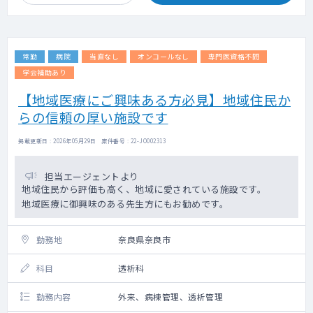
常勤
病院
当直なし
オンコールなし
専門医資格不問
学会補助あり
【地域医療にご興味ある方必見】地域住民か
らの信頼の厚い施設です
掲載更新日 : 2026年05月29日 案件番号 : 22-JO002313
担当エージェントより
地域住民から評価も高く、地域に愛されている施設です。
地域医療に御興味のある先生方にもお勧めです。
勤務地
奈良県奈良市
科目
透析科
勤務内容
外来、病棟管理、透析管理