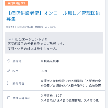
専門医資格不問
【病院併設老健】オンコール無し／管理医師
募集
掲載更新日 : 2026年07月28日 案件番号 : 26-JZ314617
担当エージェントより
病院併設型の老健施設でのご勤務です。
夜間・休日の対応は発生しません。
勤務地
奈良県奈良市
科目
不問
介護老人保健施設での医師業務（入所者の全
勤務内容
身管理／書類作成／各種会議等）、病棟管理
入所定員：80名
勤務内容詳細
入所者及び 通所者の健康管理、入所者の処方
箋作成、各種会議の参加