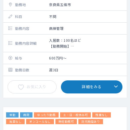
勤務地
奈良県五條市
科目
不問
勤務内容
病棟管理
入居数：100名ほど
勤務内容詳細
【勤務開始】
開始時期：随時可能
【勤務内容】
給与
600万円～
老健入居者の健康管理がメインとなります。
回診は不要で、当日に体調の悪い方を診察頂
勤務日数
週3日
くのみとなります。
現医師は1時間ほどで診察をすべて終えられて
お気に入り
詳細をみる
おります。
※カルテは紙カルテとなります。
内科対応未経験の方でも眼科、皮膚科などの
経験がおありの方でしたら
常勤
病院
ゆったり勤務
土・日・祝休み可
残業なし
入所者のコンサル業務をお願い致します。
当直なし
オンコールなし
時短勤務可
託児施設あり