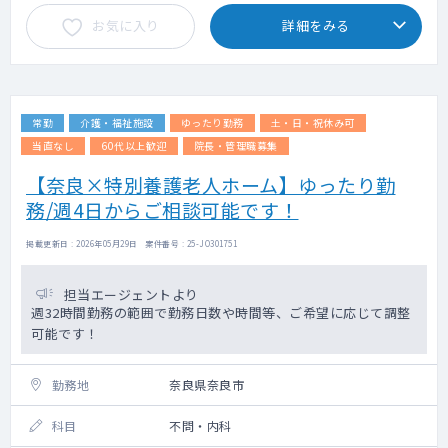
お気に入り
詳細をみる
常勤
介護・福祉施設
ゆったり勤務
土・日・祝休み可
当直なし
60代以上歓迎
院長・管理職募集
【奈良×特別養護老人ホーム】ゆったり勤
務/週4日からご相談可能です！
掲載更新日 : 2026年05月29日 案件番号 : 25-JO301751
担当エージェントより
週32時間勤務の範囲で勤務日数や時間等、ご希望に応じて調整
可能です！
勤務地
奈良県奈良市
科目
不問・内科