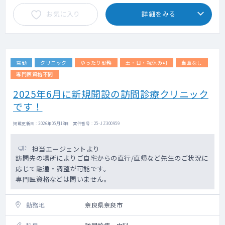
お気に入り
詳細をみる
常勤
クリニック
ゆったり勤務
土・日・祝休み可
当直なし
専門医資格不問
2025年6月に新規開設の訪問診療クリニック
です！
掲載更新日 : 2026年05月18日 案件番号 : 25-JZ300959
担当エージェントより
訪問先の場所によりご自宅からの直行/直帰など先生のご状況に
応じて融通・調整が可能です。
専門医資格などは問いません。
勤務地
奈良県奈良市