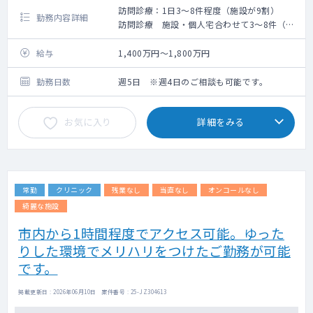
訪問診療：1日3～8件程度（施設が9割）
勤務内容詳細
訪問診療 施設・個人宅合わせて3～8件（施
設が多めですが、対応数によって変動しま
す。）
給与
1,400万円～1,800万円
勤務日数
週5日 ※週4日のご相談も可能です。
お気に入り
詳細をみる
常勤
クリニック
残業なし
当直なし
オンコールなし
綺麗な施設
市内から1時間程度でアクセス可能。ゆった
りした環境でメリハリをつけたご勤務が可能
です。
掲載更新日 : 2026年06月10日 案件番号 : 25-JZ304613