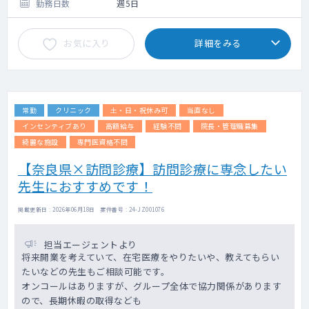
現状では下肢静脈瘤治療はほとんど行ってお
勤務日数
週5日
りません。
お気に入り
詳細をみる
常勤
クリニック
土・日・祝休み可
当直なし
インセンティブあり
高額給与
経験不問
院長・管理職募集
綺麗な施設
専門医資格不問
【奈良県×訪問診療】訪問診療に専念したい
先生におすすめです！
掲載更新日 : 2026年06月18日 案件番号 : 24-JZ001076
担当エージェントより
将来開業を考えていて、在宅医療をやりたいや、教えてもらい
たいなどの先生もご相談可能です。
オンコールはありますが、グループ全体で協力関係があります
ので、長期休暇の取得なども