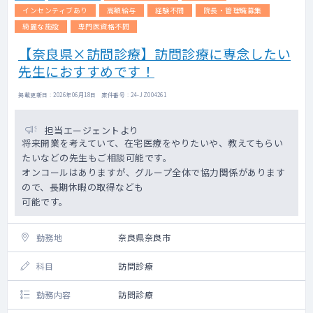
インセンティブあり
高額給与
経験不問
院長・管理職募集
綺麗な施設
専門医資格不問
【奈良県×訪問診療】訪問診療に専念したい
先生におすすめです！
掲載更新日 : 2026年06月18日 案件番号 : 24-JZ004261
担当エージェントより
将来開業を考えていて、在宅医療をやりたいや、教えてもらい
たいなどの先生もご相談可能です。
オンコールはありますが、グループ全体で協力関係があります
ので、長期休暇の取得なども
可能です。
勤務地
奈良県奈良市
科目
訪問診療
勤務内容
訪問診療