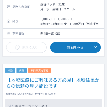
透析ベッド：31床
勤務内容詳細
月・水・金曜日 2クール
火・木・土曜日 1クール
午前 8：30～14：00
1,000万円～1,600万円
給与
午後 13：30～19：00
8年目～10年目目安 1,000万円（当直手当
別）
勤務日数
週4日～応相談
お気に入り
詳細をみる
常勤
病院
専門医資格不問
【地域医療にご興味ある方必見】地域住民か
らの信頼の厚い施設です
掲載更新日 : 2026年05月29日 案件番号 : 22-JO006407
担当エージェントより