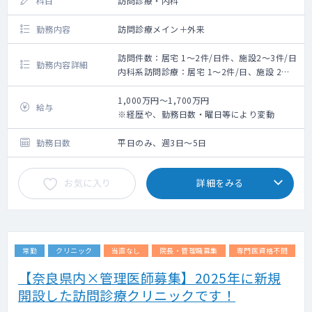
科目
訪問診療・内科
勤務内容
訪問診療メイン＋外来
訪問件数：居宅 1～2件/日件、施設2～3件/日
勤務内容詳細
内科系訪問診療：居宅 1～2件/日、施設 2～3
件/日 ※看護師同行
オンコール有（６回程度/月⇒要相談、出動
1,000万円～1,700万円
給与
数件/月⇒お看取りの場合は出動必須）
※経歴や、勤務日数・曜日等により変動
勤務日数
平日のみ、週3日～5日
お気に入り
詳細をみる
常勤
クリニック
当直なし
院長・管理職募集
専門医資格不問
【奈良県内×管理医師募集】2025年に新規
開設した訪問診療クリニックです！