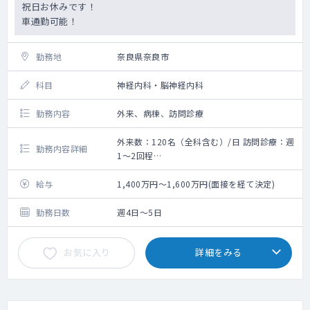
祝日お休みです！
車通勤可能！
勤務地
奈良県奈良市
科目
神経内科・脳神経内科
勤務内容
外来、病棟、訪問診療
外来数：120名（全科含む）/日 訪問診療：週
勤務内容詳細
1～2回程
救急搬入数：40台/月間
神経内科外来 週2コマ程度
給与
1,400万円～1,600万円(面接を経て決定)
病棟管理 15名程度の受け持ちをお願いしま
す。
勤務日数
週4日～5日
救急対応はほとんどなく、稀に来る脳卒中の
患者の対応をお願いいたします。
お気に入り
詳細をみる
訪問診療は週2コマ、ご対応お願いいたしま
す。