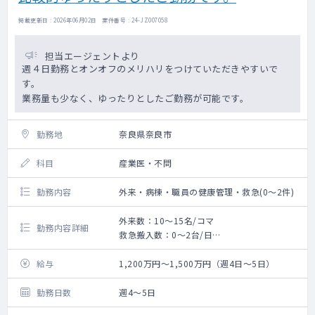
掲載更新日 : 2026年06月02日 案件番号 : 24-JZ007058
担当エージェントより
週４日勤務とオンオフのメリハリをつけていただきやすいで
す。
業務量も少なく、ゆったりとしたご勤務が可能です。
勤務地
奈良県奈良市
科目
産業医・不問
勤務内容
外来・病棟・職員の健康管理・救急(0〜2件)
外来数：10～15名/コマ
勤務内容詳細
救急搬入数：0～2台/日
病棟管理：10～20人程度
外来：週1～２コマ程度 コマ/10人以下
給与
1,200万円～1,500万円（週4日～5日）
救急対応：0~2台程度/日 ※軽傷の患者さん
がメインになります。
勤務日数
週4～5日
職員の健康診断の初見業務