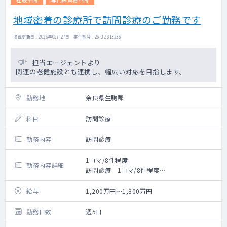
地域密着の診療所で訪問診療のご勤務です
掲載更新日 : 2026年05月27日 案件番号 : 26-JZ313236
担当エージェントより
関連の老健施設とも連携し、幅広い対応を目指します。
勤務地
奈良県生駒郡
科目
訪問診療
勤務内容
訪問診療
1コマ/8件程度
勤務内容詳細
訪問診療 1コマ/8件程度
※居宅・施設の割合は半々くらいですが、ご
希望があれば相談可能です。
給与
1,200万円～1,800万円
外来枠を少なくしてほしい、訪問診療のみの
勤務がしたいなどございましたらご相談くだ
勤務日数
週5日
さい。