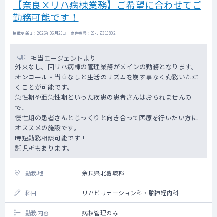
【奈良×リハ病棟業務】ご希望に合わせてご
勤務可能です！
掲載更新日 : 2026年06月23日 案件番号 : 26-JZ313802
担当エージェントより
外来なし。回リハ病棟の管理業務がメインの勤務となります。
オンコール・当直なしと生活のリズムを崩す事なく勤務いただ
くことが可能です。
急性期や亜急性期といった疾患の患者さんはおられませんの
で、
慢性期の患者さんとじっくりと向き合って医療を行いたい方に
オススメの施設です。
時短勤務相談可能です！
託児所もあります。
勤務地
奈良県北葛城郡
科目
リハビリテーション科・脳神経内科
勤務内容
病棟管理のみ