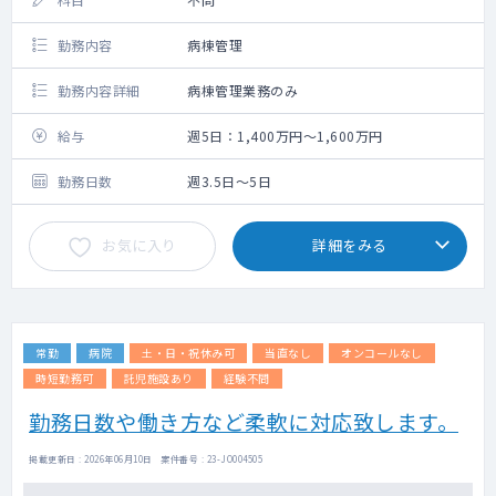
勤務内容
病棟管理
勤務内容詳細
病棟管理業務のみ
給与
週5日：1,400万円～1,600万円
勤務日数
週3.5日～5日
お気に入り
詳細をみる
常勤
病院
土・日・祝休み可
当直なし
オンコールなし
時短勤務可
託児施設あり
経験不問
勤務日数や働き方など柔軟に対応致します。
掲載更新日 : 2026年06月10日 案件番号 : 23-JO004505