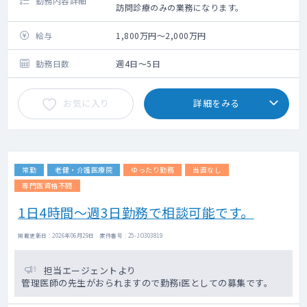
勤務内容詳細
訪問診療のみの業務になります。
給与
1,800万円～2,000万円
勤務日数
週4日～5日
お気に入り
詳細をみる
常勤
老健・介護医療院
ゆったり勤務
当直なし
専門医資格不問
1日4時間～週3日勤務で相談可能です。
掲載更新日 : 2026年06月29日 案件番号 : 25-JO303819
担当エージェントより
管理医師の先生がおられますので勤務i医としての募集です。