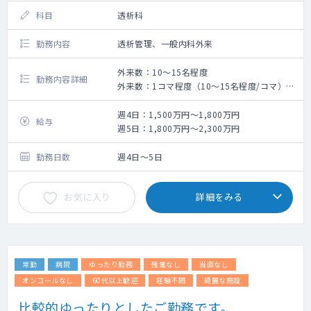
科目
透析科
勤務内容
透析管理、一般内科外来
外来数：10～15名程度
勤務内容詳細
外来数：1コマ程度（10～15名程度/コマ）か
かりつけ患者様がメインです
透析管理：月水金2クール、火木土1クール
週4日：1,500万円～1,800万円
給与
25名/1クール当たり
週5日：1,800万円～2,300万円
勤務日数
週4日～5日
お気に入り
詳細をみる
常勤
病院
ゆったり勤務
残業なし
当直なし
オンコールなし
60代以上歓迎
経験不問
綺麗な施設
比較的ゆったりとしたご勤務です。