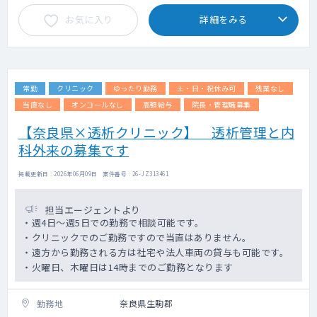
お気に入り
詳細をみる
常勤
クリニック
ゆったり勤務
土・日・祝休み可
残業なし
当直なし
オンコールなし
高額給与
院長・管理職募集
【奈良県×透析クリニック】 透析管理と内
科外来の募集です
掲載更新日 : 2026年06月09日 案件番号 : 26-JZ313461
担当エージェントより
・週4日～週5日での勤務で相談可能です。
・クリニックでのご勤務ですので当直はありません。
・遠方から勤務される方は社宅や法人車両の貸与も可能です。
・火曜日、木曜日は14時までのご勤務となります
勤務地
奈良県生駒郡