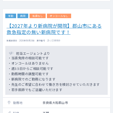
常勤
病院
当直なし
オンコールなし
【2027年より新病院が開院】郡山市にある
救急指定の無い新病院です！
掲載更新日 : 2026年06月10日 案件番号 : 25-JZ309569
担当エージェントより
・当直免除の相談可能です
・オンコールはありません
・週3.5日からご相談可能です
・勤務時間の調整可能です
・新病院でのご勤務になります
・先生のご希望に合わせて働き方を検討させていただきます
・若手医師でもご活躍いただけます
勤務地
奈良県大和郡山市
科目
不問