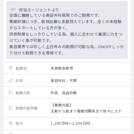
担当エージェントより
全国に展開している美容外科医院でのご勤務です。
業績好調につき、新規出展も多数控えています。全くの未経験
からスタートしている方が多く、
研修制度もしっかりしている為、個人に合わせて着実に力をつ
けていく事が可能です。
美容業界では珍しく土日休みの勤務が可能な為、ONOFFしっか
り分けて勤務できる環境です。
勤務地
奈良県奈良市
科目
美容外科・不問
勤務内容
外来、自由診療
【業務内容】
勤務内容詳細
注射から始まり複雑切開系まで徐々にステッ
プアップしていきます。
骨を削るような大掛かりなオペまでは実施し
給与
1,200万円～1,500万円
ていません。