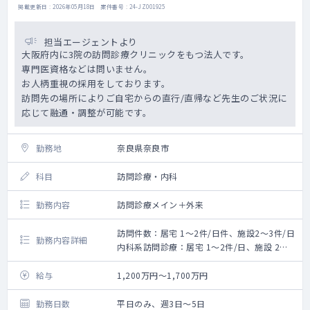
掲載更新日 : 2026年05月18日 案件番号 : 24-JZ001925
担当エージェントより
大阪府内に3院の訪問診療クリニックをもつ法人です。
専門医資格などは問いません。
お人柄重視の採用をしております。
訪問先の場所によりご自宅からの直行/直帰など先生のご状況に
応じて融通・調整が可能です。
勤務地
奈良県奈良市
科目
訪問診療・内科
勤務内容
訪問診療メイン＋外来
訪問件数：居宅 1～2件/日件、施設2～3件/日
勤務内容詳細
内科系訪問診療：居宅 1～2件/日、施設 2～3
件/日※看護師同行
オンコール有（６回程度/月⇒要相談、出動
給与
1,200万円～1,700万円
数件/月⇒お看取りの場合は出動必須）
勤務日数
平日のみ、週3日～5日