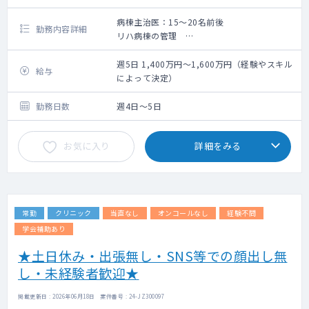
病棟主治医：15～20名前後
勤務内容詳細
リハ病棟の管理
受け持ち：15名～20名程度
週5日 1,400万円～1,600万円（経験やスキル
給与
によって決定）
勤務日数
週4日～5日
お気に入り
詳細をみる
常勤
クリニック
当直なし
オンコールなし
経験不問
学会補助あり
★土日休み・出張無し・SNS等での顔出し無
し・未経験者歓迎★
掲載更新日 : 2026年06月18日 案件番号 : 24-JZ300097