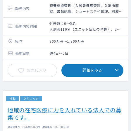
特養施設管理（入居者健康管理、入退所面
勤務内容
談、書類記載、ショートステイ管理、診療所
外来、従業員健診など）
外来数：0～5名
勤務内容詳細
入居者110名（ユニット型との合算）、ショ
ートステイ10名
特養施設管理（入居者健康管理、入退所面
給与
900万円～1,300万円
談、書類記載、ショートステイ管理、診療所
外来、従業員健診など）
勤務日数
週4日～5日
お気に入り
詳細をみる
常勤
クリニック
地域の在宅医療に力を入れている法人での募
集です。
掲載更新日 : 2026年05月29日 案件番号 : 21-JO004796