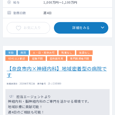
給与
1,000万円～1,100万円
勤務日数
週4日
お気に入り
詳細をみる
常勤
病院
土・日・祝休み可
残業なし
当直なし
60代以上歓迎
経験不問
症例数充実
専門医資格不問
【奈良市内×神経内科】地域密着型の病院で
す
掲載更新日 : 2026年07月22日 案件番号 : 25-JZ305989
担当エージェントより
神経内科・脳神経内科のご専門を活かせる環境です。
地域診療に貢献可能！
週4日のご相談も可能！