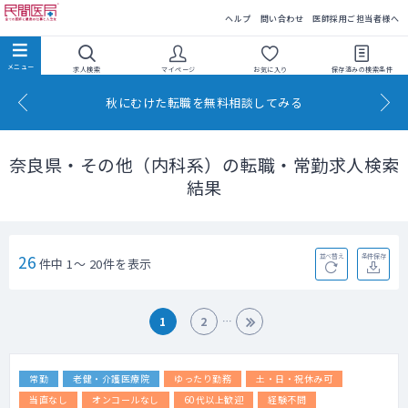
民間医局
ヘルプ
問い合わせ
医師採用ご担当者様へ
求人検索
マイページ
お気に入り
保存済みの
検索条件
秋にむけた転職を無料相談してみる
奈良県・その他（内科系）の転職・常勤求人検索
結果
26
並べ替え
条件保存
件中 1～ 20件を表示
1
2
常勤
老健・介護医療院
ゆったり勤務
土・日・祝休み可
当直なし
オンコールなし
60代以上歓迎
経験不問