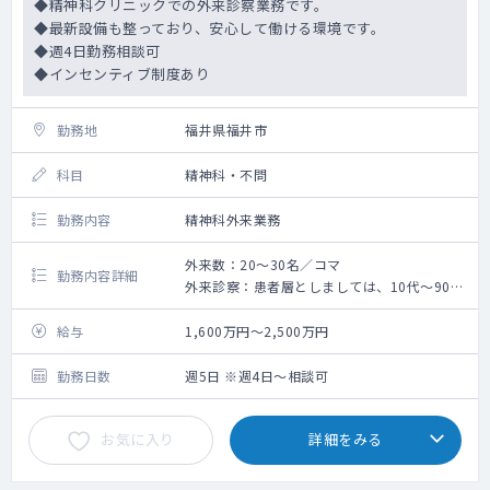
◆精神科クリニックでの外来診察業務です。
◆最新設備も整っており、安心して働ける環境です。
◆週4日勤務相談可
◆インセンティブ制度あり
勤務地
福井県福井市
科目
精神科・不問
勤務内容
精神科外来業務
外来数：20～30名／コマ
勤務内容詳細
外来診察：患者層としましては、10代～90代
まで幅広い年齢層の患者様が来院されます。
主にうつ病・不眠症・発達障害の
給与
1,600万円～2,500万円
対応を行っています。
勤務日数
週5日 ※週4日～相談可
お気に入り
詳細をみる