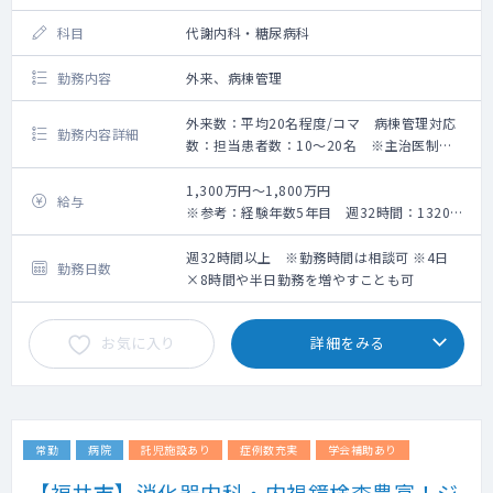
科目
代謝内科・糖尿病科
勤務内容
外来、病棟管理
外来数：平均20名程度/コマ 病棟管理対応
勤務内容詳細
数：担当患者数：10～20名 ※主治医制
★外来
外来担当数：平均4～8コマ/週
1,300万円～1,800万円
給与
外来患者数：平均20名程度/コマ
※参考：経験年数5年目 週32時間：1320万
診療体制 ：1～2診制
円（110万円／月） 週40時間：1620万円
患者様層 ：高齢者の慢性疾患、発熱外来あ
（135万円／月）
週32時間以上 ※勤務時間は相談可 ※4日
勤務日数
り
×8時間や半日勤務を増やすことも可
★病棟管理
お気に入り
詳細をみる
担当患者数：10～20名 ※主治医制
常勤
病院
託児施設あり
症例数充実
学会補助あり
【福井市】消化器内科・内視鏡検査豊富！ジ