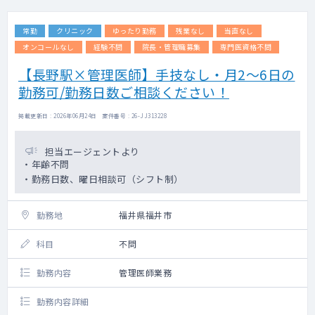
常勤
クリニック
ゆったり勤務
残業なし
当直なし
オンコールなし
経験不問
院長・管理職募集
専門医資格不問
【長野駅×管理医師】手技なし・月2～6日の
勤務可/勤務日数ご相談ください！
掲載更新日 : 2026年06月24日 案件番号 : 26-JJ313228
担当エージェントより
・年齢不問
・勤務日数、曜日相談可（シフト制）
勤務地
福井県福井市
科目
不問
勤務内容
管理医師業務
勤務内容詳細