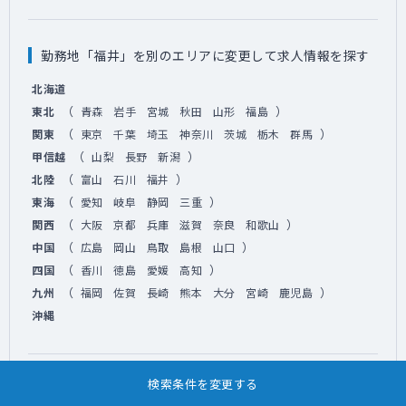
勤務地「福井」を別のエリアに変更して求人情報を探す
北海道
（
）
東北
青森
岩手
宮城
秋田
山形
福島
（
）
関東
東京
千葉
埼玉
神奈川
茨城
栃木
群馬
（
）
甲信越
山梨
長野
新潟
（
）
北陸
富山
石川
福井
（
）
東海
愛知
岐阜
静岡
三重
（
）
関西
大阪
京都
兵庫
滋賀
奈良
和歌山
（
）
中国
広島
岡山
鳥取
島根
山口
（
）
四国
香川
徳島
愛媛
高知
（
）
九州
福岡
佐賀
長崎
熊本
大分
宮崎
鹿児島
沖縄
検索条件を変更する
診療科目「その他（内科系）」を別科目に変更して求人