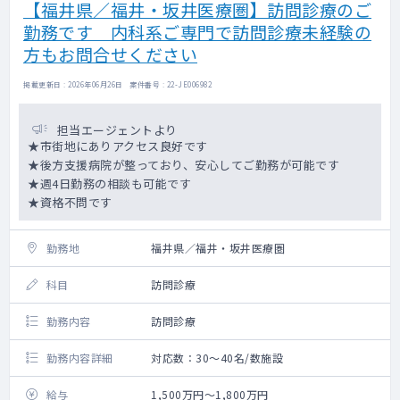
【福井県／福井・坂井医療圏】訪問診療のご
勤務です 内科系ご専門で訪問診療未経験の
方もお問合せください
掲載更新日 : 2026年06月26日 案件番号 : 22-JE006982
担当エージェントより
★市街地にありアクセス良好です
★後方支援病院が整っており、安心してご勤務が可能です
★週4日勤務の相談も可能です
★資格不問です
勤務地
福井県／福井・坂井医療圏
科目
訪問診療
勤務内容
訪問診療
勤務内容詳細
対応数：30～40名/数施設
給与
1,500万円～1,800万円