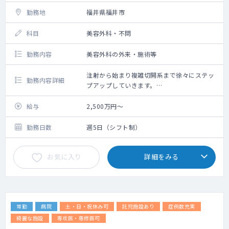
勤務地
福井県福井市
科目
美容外科・不問
勤務内容
美容外科の外来・施術等
注射から始まり複雑切開系まで徐々にステッ
勤務内容詳細
プアップしていきます。
骨を削るような大掛かりなオペまでは実施し
ていません。
給与
2,500万円～
現状では下肢静脈瘤治療はほとんど行ってお
りません。
勤務日数
週5日（シフト制）
お気に入り
詳細をみる
常勤
病院
土・日・祝休み可
託児施設あり
症例数充実
綺麗な施設
専攻医・専修医可