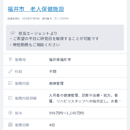
福井市 老人保健施設
掲載更新日 : 2026年07月09日 案件番号 : 25-JJ304441
担当エージェントより
・ご希望の平日に研究日を取得することが可能です
・時短勤務もご相談ください
勤務地
福井県福井市
科目
不問
勤務内容
病棟管理
入所者の健康管理、診断や治療・処方。看
勤務内容詳細
護、リハビリスタッフへの指示出し。お看取
り。
管理会議への参加等
給与
900万円～1,100万円
勤務日数
4日