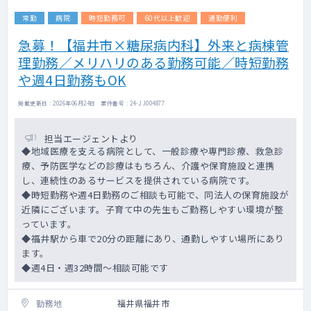
常勤
病院
時短勤務可
60代以上歓迎
通勤便利
急募！【福井市×糖尿病内科】外来と病棟管
理勤務／メリハリのある勤務可能／時短勤務
や週4日勤務もOK
掲載更新日 : 2026年06月24日 案件番号 : 24-JJ004877
担当エージェントより
◆地域医療を支える病院として、一般診療や専門診療、救急診
療、予防医学などの診療はもちろん、介護や保育施設と連携
し、連続性のあるサービスを提供されている病院です。
◆時短勤務や週4日勤務のご相談も可能で、同法人の保育施設が
近隣にございます。子育て中の先生もご勤務しやすい環境が整
っています。
◆福井駅から車で20分の距離にあり、通勤しやすい場所にあり
ます。
◆週4日・週32時間～相談可能です
勤務地
福井県福井市