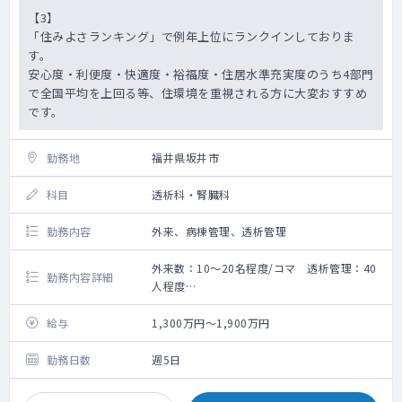
【3】
「住みよさランキング」で例年上位にランクインしておりま
す。
安心度・利便度・快適度・裕福度・住居水準充実度のうち4部門
で全国平均を上回る等、住環境を重視される方に大変おすすめ
です。
勤務地
福井県坂井市
科目
透析科・腎臓科
勤務内容
外来、病棟管理、透析管理
外来数：10～20名程度/コマ 透析管理：40
勤務内容詳細
人程度
これまでのご経験、ご希望を考慮し、
お任せする勤務内容を決定致します。
給与
1,300万円～1,900万円
勤務日数
週5日