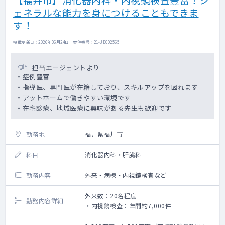
ェネラルな能力を身につけることもできま
す！
掲載更新日 : 2026年06月24日 案件番号 : 21-JE002565
担当エージェントより
・症例豊富
・指導医、専門医が在籍しており、スキルアップを図れます
・アットホームで働きやすい環境です
・在宅診療、地域医療に興味がある先生も歓迎です
勤務地
福井県福井市
科目
消化器内科・肝臓科
勤務内容
外来・病棟・内視鏡検査など
外来数：20名程度
勤務内容詳細
・内視鏡検査：年間約7,000件