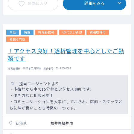
お気に入り
詳細をみる
常勤
病院
時短勤務可
60代以上歓迎
資格取得可
綺麗な施設
！アクセス良好！透析管理を中心としたご勤
務です
掲載更新日 : 2026年05月28日 案件番号 : 23-JE003598
担当エージェントより
・市街地から車で15分程とアクセス良好です。
・働き方など相談可能！
・コミュニケーションを大事にしておられ、医師・スタッフと
もに仲が良いことも特徴の一つです。
勤務地
福井県福井市