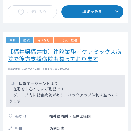
お気に入り
詳細をみる
常勤
病院
当直なし
60代以上歓迎
【福井県福井市】往診業務／ケアミックス病
院で後方支援病院も整っております
掲載更新日 : 2026年06月24日 案件番号 : 22-JE001906
担当エージェントより
・在宅を中心としたご勤務です
・グループ内に総合病院があり、バックアップ体制は整ってお
ります
勤務地
福井県 福井・坂井医療圏
科目
訪問診療