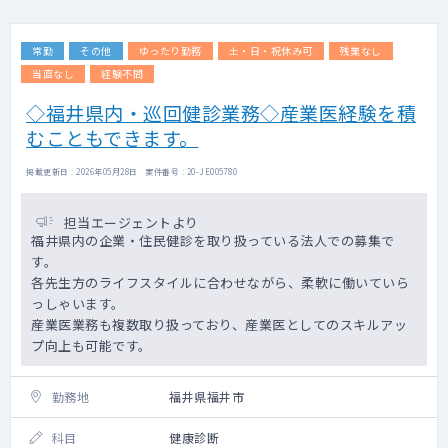
常勤
その他
ゆったり勤務
土・日・祝休み可
残業なし
当直なし
経験不問
◇福井県内・巡回健診業務◇産業医経験を積
むこともできます。
掲載更新日 : 2026年05月28日 案件番号 : 20-JE005780
担当エージェントより
福井県内の企業・住民健診を取り扱っている法人での募集で
す。
各先生方のライフスタイルに合わせながら、柔軟に働いていら
っしゃいます。
産業医業務も複数取り扱っており、産業医としてのスキルアッ
プ向上も可能です。
勤務地
福井県福井市
科目
健康診断