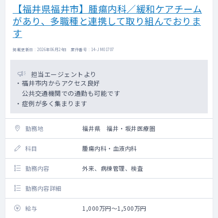
【福井県福井市】腫瘍内科／緩和ケアチーム
があり、多職種と連携して取り組んでおりま
す
掲載更新日 : 2026年06月24日 案件番号 : 14-JM01707
担当エージェントより
・福井市内からアクセス良好
公共交通機関での通勤も可能です
・症例が多く集まります
勤務地
福井県 福井・坂井医療圏
科目
腫瘍内科・血液内科
勤務内容
外来、病棟管理、検査
勤務内容詳細
給与
1,000万円～1,500万円