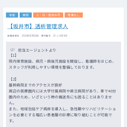
常勤
病院
土・日・祝休み可
残業なし
【坂井市】透析管理求人
掲載更新日 : 2026年05月28日 案件番号 : 25-JJ306168
担当エージェントより
【1】
院内保育施設、病児・病後児施設を開設し、看護師をはじめ、
スタッフが利用しやすい環境を整備しております。
【2】
基幹病院までのアクセスが良好
周辺の医療圏内には大学付属病院や県立病院があり、車で40分
圏内のため、いざという時の搬送先にも困ることはありませ
ん。
また、地域包括ケア病床を導入し、急性期やリハビリテーショ
ンを必要とする幅広い患者層の診療に取り組むことが可能で
す。