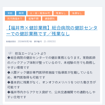
常勤
病院
土・日・祝休み可
残業なし
当直なし
託児施設あり
経験不問
通勤便利
【福井市×健診業務】総合病院の健診センタ
ーでの健診業務です／残業なし
掲載更新日 : 2026年06月24日 案件番号 : 22-JE001532
担当エージェントより
◆総合病院の健診センターでの健診業務となります。常勤医師
のバックアップ体制が整っているので、未経験の方でも勤務し
やすい環境です
◆人間ドック健診専門医研修施設で指導医が在籍しているた
め、専門医取得も可能です
◆基本的に残業がなく、オンオフのメリハリをつけた働き方が
可能です
◆福井市内からアクセス良好で、公共交通機関での通勤もしや
すい立地です