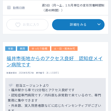
週5日（月～土、1カ月単位の変形労働時間制
勤務日数
（週40時間））
お気に入り
詳細をみる
常勤
病院
ゆったり勤務
土・日・祝休み可
福井市街地からのアクセス良好 認知症メイ
ン病院です
掲載更新日 : 2026年06月24日 案件番号 : 26-JJ310072
担当エージェントより
・福井駅から車で15分程とアクセス良好です
・認知症専門病院です／内科医も非常勤で来ているので、専門
業務に集中できます
・外来数、実入院患者数などに応じたインセンティブがござい
ます。