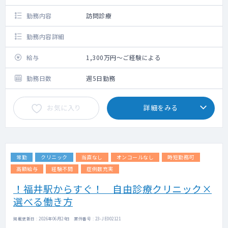
勤務内容
訪問診療
勤務内容詳細
給与
1,300万円～ご経験による
勤務日数
週5日勤務
お気に入り
詳細をみる
常勤
クリニック
当直なし
オンコールなし
時短勤務可
高額給与
経験不問
症例数充実
！福井駅からすぐ！ 自由診療クリニック×
選べる働き方
掲載更新日 : 2026年06月24日 案件番号 : 23-JE002121