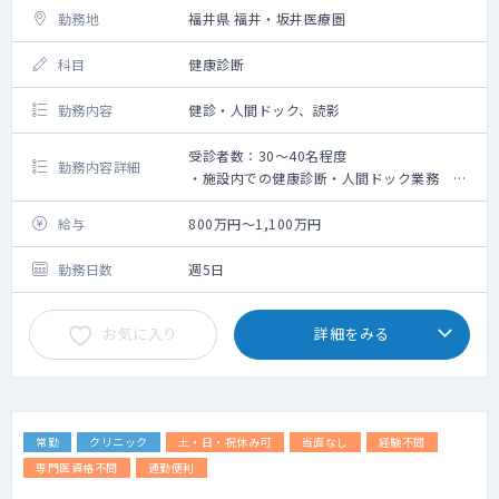
勤務地
福井県 福井・坂井医療圏
科目
健康診断
勤務内容
健診・人間ドック、読影
受診者数：30～40名程度
勤務内容詳細
・施設内での健康診断・人間ドック業務 ※
巡回健診はございません
・産業医をお持ちの場合は、産業医業務をご
給与
800万円～1,100万円
相談させていただく場合がございます
勤務日数
週5日
お気に入り
詳細をみる
常勤
クリニック
土・日・祝休み可
当直なし
経験不問
専門医資格不問
通勤便利