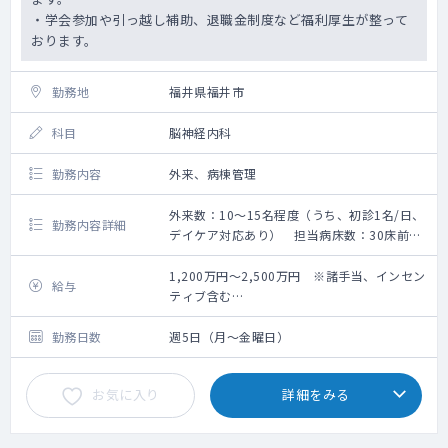
・学会参加や引っ越し補助、退職金制度など福利厚生が整って
おります。
勤務地
福井県福井市
科目
脳神経内科
勤務内容
外来、病棟管理
外来数：10～15名程度（うち、初診1名/日、
勤務内容詳細
デイケア対応あり） 担当病床数：30床前後
認知症専門病院での外来、病棟管理をお願い
いたします。
1,200万円～2,500万円 ※諸手当、インセン
給与
ティブ含む
※基本給1,000万円～1,800万円程度
勤務日数
週5日（月～金曜日）
お気に入り
詳細をみる