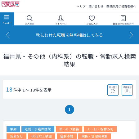
民間医局
ヘルプ
問い合わせ
医師採用ご担当者様へ
求人検索
マイページ
お気に入り
保存済みの
検索条件
秋にむけた転職を無料相談してみる
福井県・その他（内科系）の転職・常勤求人検索
結果
18
並べ替え
条件保存
件中 1～ 18件を表示
1
常勤
老健・介護医療院
ゆったり勤務
土・日・祝休み可
当直なし
60代以上歓迎
経験不問
院長・管理職募集