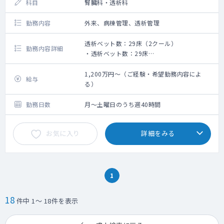
科目
腎臓科・透析科
勤務内容
外来、病棟管理、透析管理
透析ベット数：29床（2クール）
勤務内容詳細
・透析ベット数：29床
・スケジュール：２クール
1,200万円～（ご経験・希望勤務内容によ
給与
透析センター業務を中心にご担当いただける
る）
先生を探しています。
勤務日数
月～土曜日のうち週40時間
お気に入り
詳細をみる
1
18
件中 1～ 18件を表示