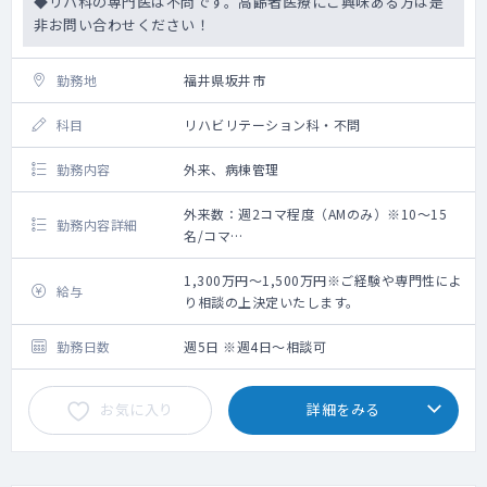
◆リハ科の専門医は不問です。高齢者医療にご興味ある方は是
非お問い合わせください！
勤務地
福井県坂井市
科目
リハビリテーション科・不問
勤務内容
外来、病棟管理
外来数：週2コマ程度（AMのみ）※10～15
勤務内容詳細
名/コマ
【外来】
外来担当コマ数：コマ程/週（AMのみ）
1,300万円～1,500万円※ご経験や専門性によ
給与
外来数：10～20名弱/コマ
り相談の上決定いたします。
※診療体制：2～3診
※一般内科診療対応が可能であれば問題あり
勤務日数
週5日 ※週4日～相談可
ません
【病棟管理】
お気に入り
詳細をみる
病棟担当数：一般病棟40床、併設老健86床
(一般棟50床、認知症専門棟36床)
【当直・オンコール】
応相談