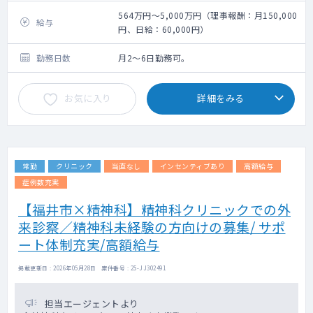
564万円～5,000万円（理事報酬：月150,000
給与
円、日給：60,000円）
勤務日数
月2～6日勤務可。
お気に入り
詳細をみる
常勤
クリニック
当直なし
インセンティブあり
高額給与
症例数充実
【福井市×精神科】精神科クリニックでの外
来診察／精神科未経験の方向けの募集/ サポ
ート体制充実/高額給与
掲載更新日 : 2026年05月28日 案件番号 : 25-JJ302491
担当エージェントより