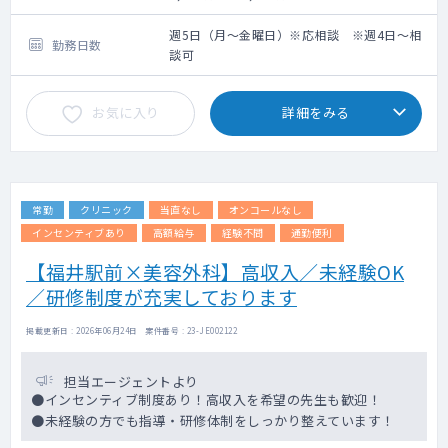
週5日（月～金曜日）※応相談 ※週4日～相
勤務日数
談可
お気に入り
詳細をみる
常勤
クリニック
当直なし
オンコールなし
インセンティブあり
高額給与
経験不問
通勤便利
【福井駅前×美容外科】高収入／未経験OK
／研修制度が充実しております
掲載更新日 : 2026年06月24日 案件番号 : 23-JE002122
担当エージェントより
●インセンティブ制度あり！高収入を希望の先生も歓迎！
●未経験の方でも指導・研修体制をしっかり整えています！