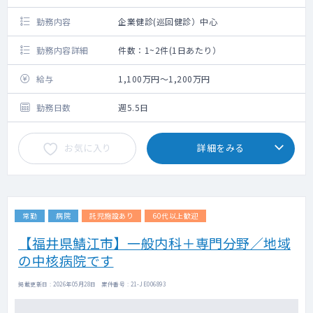
勤務内容
企業健診(巡回健診）中心
勤務内容詳細
件数：1~2件(1日あたり）
給与
1,100万円～1,200万円
勤務日数
週5.5日
お気に入り
詳細をみる
常勤
病院
託児施設あり
60代以上歓迎
【福井県鯖江市】一般内科＋専門分野／地域
の中核病院です
掲載更新日 : 2026年05月28日 案件番号 : 21-JE006893