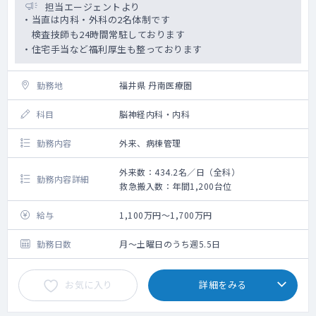
担当エージェントより
・当直は内科・外科の2名体制です
検査技師も24時間常駐しております
・住宅手当など福利厚生も整っております
勤務地
福井県 丹南医療圏
科目
脳神経内科・内科
勤務内容
外来、病棟管理
外来数：434.2名／日（全科）
勤務内容詳細
救急搬入数：年間1,200台位
給与
1,100万円～1,700万円
勤務日数
月～土曜日のうち週5.5日
お気に入り
詳細をみる