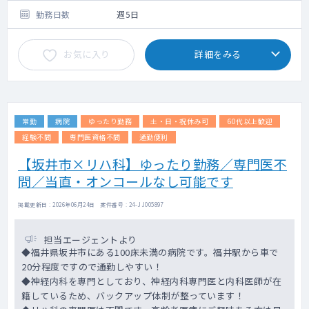
勤務日数
週5日
お気に入り
詳細をみる
常勤
病院
ゆったり勤務
土・日・祝休み可
60代以上歓迎
経験不問
専門医資格不問
通勤便利
【坂井市×リハ科】ゆったり勤務／専門医不
問／当直・オンコールなし可能です
掲載更新日 : 2026年06月24日 案件番号 : 24-JJ005897
担当エージェントより
◆福井県坂井市にある100床未満の病院です。福井駅から車で
20分程度ですので通勤しやすい！
◆神経内科を専門としており、神経内科専門医と内科医師が在
籍しているため、バックアップ体制が整っています！