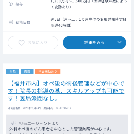
1,300万円～1,500万円（医師経験年数によっ
給与
て変動あり）
週5日（月～土、1カ月単位の変形労働時間制
勤務日数
※週40時間）
お気に入り
詳細をみる
常勤
病院
学会補助あり
【福井市内】オペ後の術後管理などが中心で
す！院長の指導の基、スキルアップも可能で
す！医局派閥なし。
掲載更新日 : 2026年06月24日 案件番号 : 19-JE005219
担当エージェントより
外科オペ後のがん患者を中心とした管理業務が中心です。