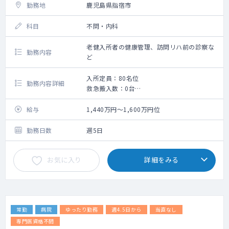
勤務地
鹿児島県指宿市
科目
不問・内科
老健入所者の健康管理、訪問リハ前の診察な
勤務内容
ど
入所定員：80名位
勤務内容詳細
救急搬入数：0台
老健運営に関わる医師業務全般
給与
1,440万円～1,600万円位
勤務日数
週5日
お気に入り
詳細をみる
常勤
病院
ゆったり勤務
週4.5日から
当直なし
専門医資格不問