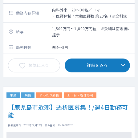
内科外来 20～30名／コマ
勤務内容詳細
・医師体制：常勤医師数 約29名（※全科総
数）
・訪問診療を中心に、法人内の複数医療機関
1,500万円～1,800万円位 ※委細は面談後に
給与
で外来・訪問診療・健診を横断的にお願いで
提示
きる医師を求めています
・当直：応相談
勤務日数
週4～5日
・オンコール有無：有
お気に入り
詳細をみる
■福利・厚生について
・社会保険完備
・マイカー通勤可能（無料駐車場あり）
常勤
病院
ゆったり勤務
土・日・祝休み可
【鹿児島市近郊】透析医募集！/週4日勤務可
能
掲載更新日 : 2026年07月02日 案件番号 : 18-JA002325