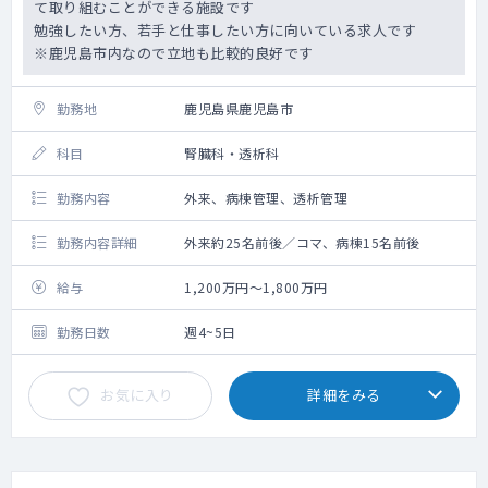
て取り組むことができる施設です
望を考慮いたします。当直別の給与体系で
勉強したい方、若手と仕事したい方に向いている求人です
す）
※鹿児島市内なので立地も比較的良好です
・オンコール有無：有（救急病院としてのバ
ックアップ対応を含みます。実際の頻度など
勤務地
は確認中）
鹿児島県鹿児島市
■福利・厚生について
科目
腎臓科・透析科
・社会保険完備
・マイカー通勤可能（無料駐車場あり）
勤務内容
外来、病棟管理、透析管理
・年次有給休暇、リフレッシュ休暇（3日）完
備
勤務内容詳細
外来約25名前後／コマ、病棟15名前後
給与
1,200万円～1,800万円
勤務日数
週4~5日
お気に入り
詳細をみる