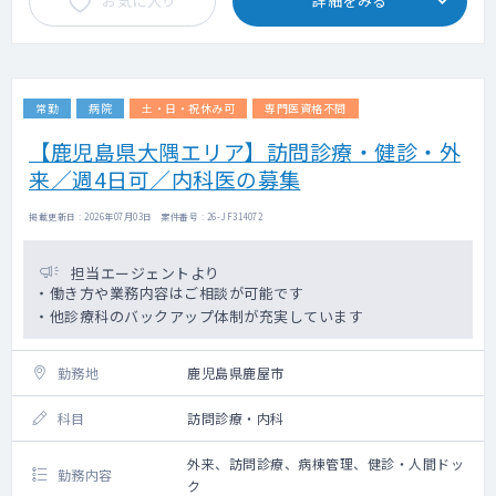
お気に入り
詳細をみる
常勤
病院
土・日・祝休み可
専門医資格不問
【鹿児島県大隅エリア】訪問診療・健診・外
来／週4日可／内科医の募集
掲載更新日 : 2026年07月03日 案件番号 : 26-JF314072
担当エージェントより
・働き方や業務内容はご相談が可能です
・他診療科のバックアップ体制が充実しています
勤務地
鹿児島県鹿屋市
科目
訪問診療・内科
外来、訪問診療、病棟管理、健診・人間ドッ
勤務内容
ク