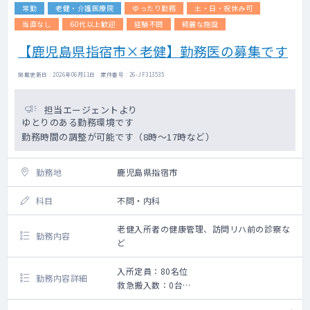
常勤
老健・介護医療院
ゆったり勤務
土・日・祝休み可
当直なし
60代以上歓迎
経験不問
綺麗な施設
【鹿児島県指宿市×老健】勤務医の募集です
掲載更新日 : 2026年06月11日 案件番号 : 26-JF313535
担当エージェントより
ゆとりのある勤務環境です
勤務時間の調整が可能です（8時～17時など）
勤務地
鹿児島県指宿市
科目
不問・内科
老健入所者の健康管理、訪問リハ前の診察な
勤務内容
ど
入所定員：80名位
勤務内容詳細
救急搬入数：0台
老健運営に関わる医師業務全般