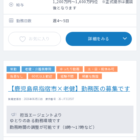
1,200万円～1,600万円位 ※正式提示は面談
給与
後となります
勤務日数
週4～5日
お気に入り
詳細をみる
常勤
老健・介護医療院
ゆったり勤務
土・日・祝休み可
当直なし
60代以上歓迎
経験不問
綺麗な施設
【鹿児島県指宿市×老健】勤務医の募集です
掲載更新日 : 2026年06月11日 案件番号 : 26-JF313537
担当エージェントより
ゆとりのある勤務環境です
勤務時間の調整が可能です（8時～17時など）