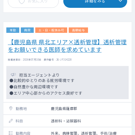
お気に入り
詳細をみる
常勤
病院
土・日・祝休み可
高額給与
【鹿児島県 県北エリア×透析管理】透析管理
をお願いできる医師を求めています
掲載更新日 : 2026年07月10日 案件番号 : 26-JF314228
担当エージェントより
●比較的ゆとりのある就労環境です
●自然豊かな周辺環境です
●エリア中心部からのアクセス良好です
勤務地
鹿児島県薩摩郡
科目
透析科・泌尿器科
勤務内容
外来、病棟管理、透析管理、手術/治療