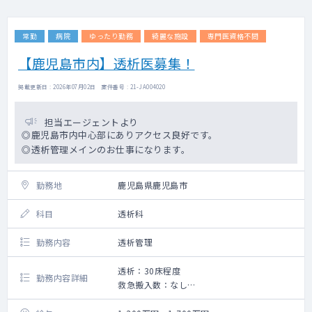
常勤
病院
ゆったり勤務
綺麗な施設
専門医資格不問
【鹿児島市内】透析医募集！
掲載更新日 : 2026年07月02日 案件番号 : 21-JA004020
担当エージェントより
◎鹿児島市内中心部にありアクセス良好です。
◎透析管理メインのお仕事になります。
勤務地
鹿児島県鹿児島市
科目
透析科
勤務内容
透析管理
透析：30床程度
勤務内容詳細
救急搬入数：なし
手術数：なし