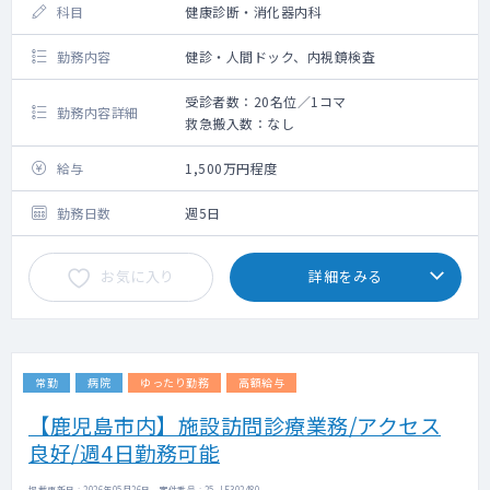
科目
健康診断・消化器内科
勤務内容
健診・人間ドック、内視鏡検査
受診者数：20名位／1コマ
勤務内容詳細
救急搬入数：なし
給与
1,500万円程度
勤務日数
週5日
お気に入り
詳細をみる
常勤
病院
ゆったり勤務
高額給与
【鹿児島市内】施設訪問診療業務/アクセス
良好/週4日勤務可能
掲載更新日 : 2026年05月26日 案件番号 : 25-JF302480