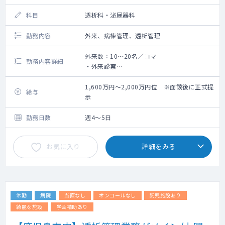
科目
透析科・泌尿器科
勤務内容
外来、病棟管理、透析管理
外来数：10～20名／コマ
勤務内容詳細
・外来診察
・病棟管理
・透析管理
1,600万円～2,000万円位 ※面談後に正式提
給与
示
勤務日数
週4～5日
お気に入り
詳細をみる
常勤
病院
当直なし
オンコールなし
託児施設あり
綺麗な施設
学会補助あり