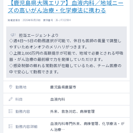
【鹿児島県大隅エリア】血液内科／地域ニー
ズの高いがん治療・化学療法に携わる
掲載更新日 : 2026年06月19日 案件番号 : 26-JF313584
担当エージェントより
◇週4日～5日の勤務選択が可能で、休日も医師の裁量で調整し
やすいためオンオフのメリハリがつきます。
◇上限2,000万円の高額提示が可能で、地域で必要とされる呼吸
器・がん治療の最前線で力を発揮していただけます。
◇感染制御の頼れる常勤医が在籍しているため、チーム医療の
中で安心して勤務できます。
勤務地
鹿児島県鹿屋市
科目
血液内科
勤務内容
外来、救急対応、病棟管理
血液内科専門外来、病棟管理、化学療法・が
勤務内容詳細
ん治療