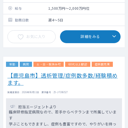
救急搬入数：年間約2,000件
<概要>
給与
1,500万円～2,000万円位
・募集背景：大隅半島全体で血液内科専門医
が極めて不足している地域事情があります。
勤務日数
週4～5日
地域ニーズへのさらなる対応、および急性
期救急対応のバックアップ体制強化を目指
お気に入り
詳細をみる
し、新たな専門医を募集いたします。
・医師体制：常勤医師数 約29名（※全科総
数。感染制御担当医師らが在籍しており、サ
ポート体制は万全です）
・対応数 ：外来コマ数や受け持ち患者数な
常勤
病院
土・日・祝休み可
60代以上歓迎
症例数充実
どは、週4日～5日の勤務日数の中で医師の希
望や裁量に合わせて柔軟に調整が可能です。
【鹿児島市】透析管理/症例数多数/経験積め
・病棟管理：化学療法・がん治療の病棟管
ます。
理。受け持つ患者数や主治医制の詳細は相談
の上決定します。
掲載更新日 : 2026年06月11日 案件番号 : 25-JF306527
・外来のみ、病棟管理のみなど、医師の希望
をどの程度相談できるか：週4日からの勤務相
談や、担当する業務バランス（専門外来、化
担当エージェントより
学療法、一般内科など）について、先生の希
臨床研修指定病院なので、若手からベテランまで所属していま
望やライフスタイルに合わせた柔軟な相談が
す
可能です。
学ぶこともできますし、症例も豊富ですので、やりがいを持っ
・当直：応相談（※当直の有無や回数はご希