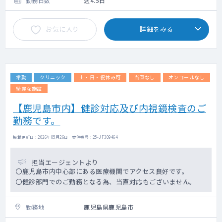
勤務日数
週4.5日
お気に入り
詳細をみる
常勤
クリニック
土・日・祝休み可
当直なし
オンコールなし
綺麗な施設
【鹿児島市内】健診対応及び内視鏡検査のご
勤務です。
掲載更新日 : 2026年05月26日 案件番号 : 25-JF309464
担当エージェントより
〇鹿児島市内中心部にある医療機関でアクセス良好です。
〇健診部門でのご勤務となる為、当直対応もございません。
勤務地
鹿児島県鹿児島市