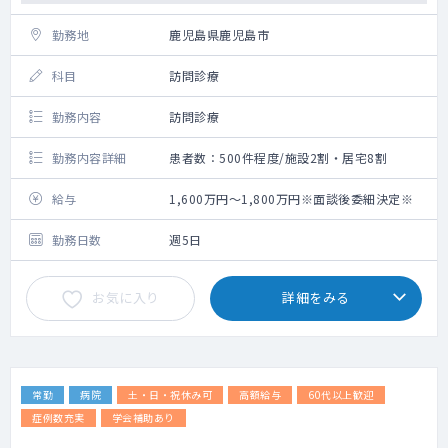
勤務地
鹿児島県鹿児島市
科目
訪問診療
勤務内容
訪問診療
勤務内容詳細
患者数：500件程度/施設2割・居宅8割
給与
1,600万円～1,800万円※面談後委細決定※
勤務日数
週5日
お気に入り
詳細をみる
常勤
病院
土・日・祝休み可
高額給与
60代以上歓迎
症例数充実
学会補助あり