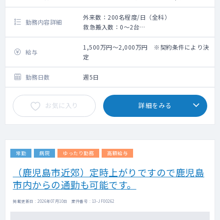
外来数：200名程度/日（全科）
勤務内容詳細
救急搬入数：0～2台
外来診察
病棟管理
1,500万円～2,000万円 ※契約条件により決
給与
透析管理
定
手術
※透析管理の勤務は必須となり、他は候補医
勤務日数
週5日
師の希望に応じてご相談の上決定となります
お気に入り
詳細をみる
常勤
病院
ゆったり勤務
高額給与
（鹿児島市近郊）定時上がりですので鹿児島
市内からの通勤も可能です。
掲載更新日 : 2026年07月10日 案件番号 : 13-JF00262