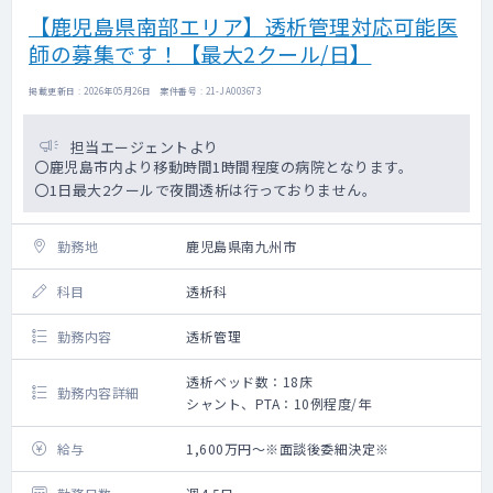
【鹿児島県南部エリア】透析管理対応可能医
師の募集です！【最大2クール/日】
掲載更新日 : 2026年05月26日 案件番号 : 21-JA003673
担当エージェントより
〇鹿児島市内より移動時間1時間程度の病院となります。
〇1日最大2クールで夜間透析は行っておりません。
勤務地
鹿児島県南九州市
科目
透析科
勤務内容
透析管理
透析ベッド数：18床
勤務内容詳細
シャント、PTA：10例程度/年
給与
1,600万円～※面談後委細決定※