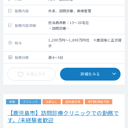
勤務内容
外来、訪問診療、病棟管理
担当病床数：15～20名位
勤務内容詳細
・訪問診療
・一般内科外来診察
・病棟主治医業務
1,200万円～1,800万円位 ※面談後に正式提
給与
示
勤務日数
週4～5日
お気に入り
詳細をみる
常勤
クリニック
当直なし
症例数充実
専門医資格不問
【鹿児島市】訪問診療クリニックでの勤務で
す。/未経験者歓迎