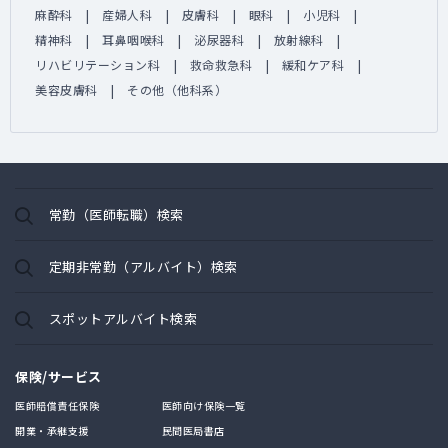
麻酔科
産婦人科
皮膚科
眼科
小児科
精神科
耳鼻咽喉科
泌尿器科
放射線科
リハビリテーション科
救命救急科
緩和ケア科
美容皮膚科
その他（他科系）
常勤（医師転職）検索
定期非常勤（アルバイト）検索
スポットアルバイト検索
保険/サービス
医師賠償責任保険
医師向け保険一覧
開業・承継支援
民間医局書店