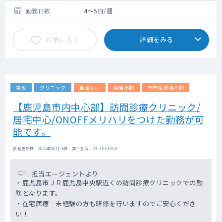
勤務日数
4～5日/週
お気に入り
詳細をみる
常勤
クリニック
当直なし
経験不問
専門医資格不問
【鹿児島市内中心部】訪問診療クリニック/
居宅中心/ONOFFメリハリをつけた勤務が可
能です。
掲載更新日 : 2026年06月26日 案件番号 : 24-JF300018
担当エージェントより
・鹿児島市ＪＲ鹿児島中央駅近くの訪問診療クリニックでの勤
務となります。
・在宅医療 未経験の方も研修を行いますのでご安心くださ
い！