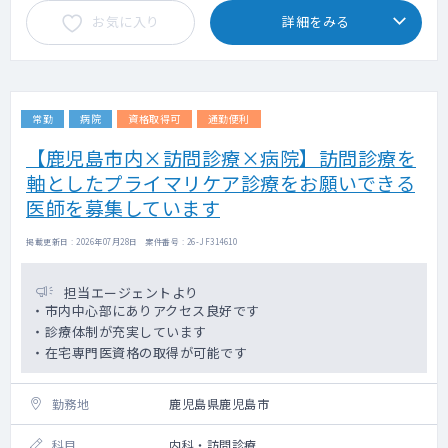
お気に入り
詳細をみる
常勤
病院
資格取得可
通勤便利
【鹿児島市内×訪問診療×病院】訪問診療を
軸としたプライマリケア診療をお願いできる
医師を募集しています
掲載更新日 : 2026年07月28日 案件番号 : 26-JF314610
担当エージェントより
・市内中心部にありアクセス良好です
・診療体制が充実しています
・在宅専門医資格の取得が可能です
勤務地
鹿児島県鹿児島市
科目
内科・訪問診療