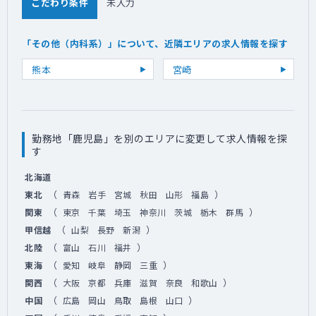
こだわり条件
未入力
「その他（内科系）」について、近隣エリアの求人情報を探す
熊本
宮崎
勤務地「鹿児島」を別のエリアに変更して求人情報を探
す
北海道
（
）
東北
青森
岩手
宮城
秋田
山形
福島
（
）
関東
東京
千葉
埼玉
神奈川
茨城
栃木
群馬
（
）
甲信越
山梨
長野
新潟
（
）
北陸
富山
石川
福井
（
）
東海
愛知
岐阜
静岡
三重
（
）
関西
大阪
京都
兵庫
滋賀
奈良
和歌山
（
）
中国
広島
岡山
鳥取
島根
山口