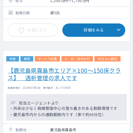
給与
1,300万円～1,700万円
勤務日数
週5日
お気に入り
詳細をみる
常勤
病院
ゆったり勤務
土・日・祝休み可
60代以上歓迎
【鹿児島県霧島市エリア×100～150床クラ
ス】 透析管理の求人です
掲載更新日 : 2026年07月02日 案件番号 : 26-JF314038
担当エージェントより
・外来は少なく病棟管理中心の落ち着きのある勤務環境です
・鹿児島市内からの通勤範囲内です（車で約45分位）
勤務地
鹿児島県霧島市