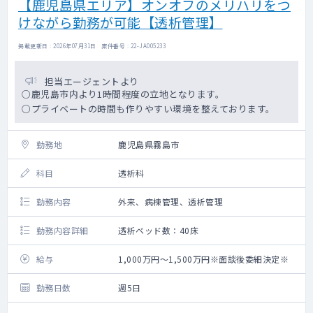
【鹿児島県エリア】オンオフのメリハリをつ
けながら勤務が可能【透析管理】
掲載更新日 : 2026年07月31日 案件番号 : 22-JA005233
担当エージェントより
○鹿児島市内より1時間程度の立地となります。
○プライベートの時間も作りやすい環境を整えております。
勤務地
鹿児島県霧島市
科目
透析科
勤務内容
外来、病棟管理、透析管理
勤務内容詳細
透析ベッド数：40床
給与
1,000万円～1,500万円※面談後委細決定※
勤務日数
週5日