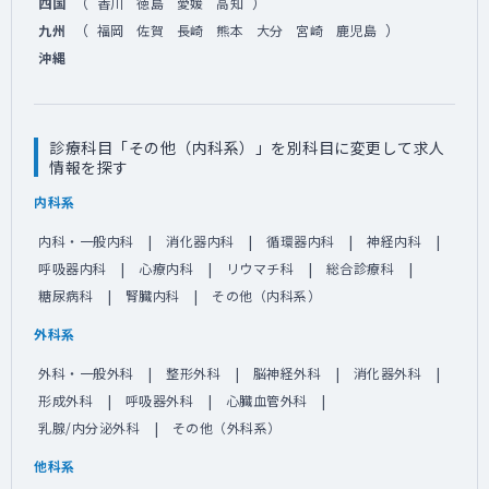
（
）
四国
香川
徳島
愛媛
高知
（
）
九州
福岡
佐賀
長崎
熊本
大分
宮崎
鹿児島
沖縄
診療科目「その他（内科系）」を別科目に変更して求人
情報を探す
内科系
内科・一般内科
消化器内科
循環器内科
神経内科
呼吸器内科
心療内科
リウマチ科
総合診療科
糖尿病科
腎臓内科
その他（内科系）
外科系
外科・一般外科
整形外科
脳神経外科
消化器外科
形成外科
呼吸器外科
心臓血管外科
乳腺/内分泌外科
その他（外科系）
他科系