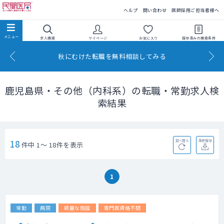
民間医局
ヘルプ
問い合わせ
医師採用ご担当者様へ
求人検索
マイページ
お気に入り
保存済みの
検索条件
秋にむけた転職を無料相談してみる
鹿児島県・その他（内科系）の転職・常勤求人検
索結果
18
並べ替え
条件保存
件中 1～ 18件を表示
1
常勤
病院
綺麗な施設
専門医資格不問