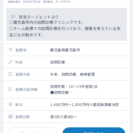
掲載更新日 : 2026年07月22日 案件番号 : 25-JF307014
担当エージェントより
○鹿児島市内の訪問診療クリニックです。
○チーム医療での訪問診療を行っており、開業を考えている先
生にもお勧めです。
勤務地
鹿児島県鹿児島市
科目
訪問診療
勤務内容
外来、訪問診療、病棟管理
訪問件数：10～15件程度/日
勤務内容詳細
●訪問診療
●関連施設での外来・病棟管理業務
給与
1,680万円～1,800万円※面談後委細決定
勤務日数
週5日※週4日～