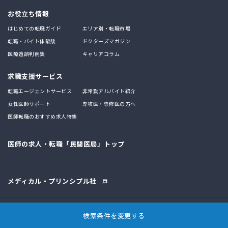
お役立ち情報
はじめての転職ガイド
エリア別・転職市場
転職・バイト体験談
ドクターズマガジン
医療過誤判例集
キャリアコラム
求職支援サービス
転職エージェントサービス
非常勤アルバイト紹介
女性医師サポート
専攻医・専修医の方へ
医師転職のおすすめ求人特集
医師の求人・転職「民間医局」トップ
メディカル・プリンシプル社
運営会社
プライバシーポリシー
会員規約
推奨環境
特定商取引法に基づく表示
検索条件を変更する
お問い合わせ
サイトマップ