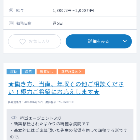
数：年間4,300台
手術数：年間4,200件（うち全麻件数：3,000
給与
1,300万円～2,000万円
件）
勤務日数
週5日
お気に入り
詳細をみる
常勤
病院
当直なし
託児施設あり
★働き方、当直、年収その他ご相談くださ
い！極力ご希望にお応えします★
掲載更新日 : 2026年06月24日 案件番号 : 20-JG007130
担当エージェントより
・新築移転されたばかりの綺麗な病院です
・基本的にはご応募頂いた先生の希望を伺って調整する形です
ので、