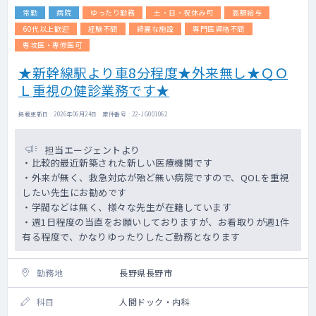
常勤
病院
ゆったり勤務
土・日・祝休み可
高額給与
60代以上歓迎
経験不問
綺麗な施設
専門医資格不問
専攻医・専修医可
★新幹線駅より車8分程度★外来無し★ＱＯ
Ｌ重視の健診業務です★
掲載更新日 : 2026年06月24日 案件番号 : 22-JG001062
担当エージェントより
・比較的最近新築された新しい医療機関です
・外来が無く、救急対応が殆ど無い病院ですので、QOLを重視
したい先生にお勧めです
・学閥などは無く、様々な先生が在籍しています
・週1日程度の当直をお願いしておりますが、お看取りが週1件
有る程度で、かなりゆったりしたご勤務となります
勤務地
長野県長野市
科目
人間ドック・内科