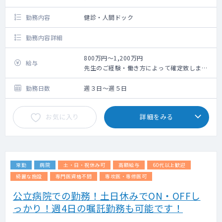
勤務内容
健診・人間ドック
勤務内容詳細
800万円～1,200万円
給与
先生のご経験・働き方によって確定致しま
す。
勤務日数
週３日～週５日
お気に入り
詳細をみる
常勤
病院
土・日・祝休み可
高額給与
60代以上歓迎
綺麗な施設
専門医資格不問
専攻医・専修医可
公立病院での勤務！土日休みでON・OFFし
っかり！週4日の嘱託勤務も可能です！