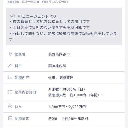
掲載更新日 : 2026年06月24日 案件番号 : 21-JG000162
担当エージェントより
・市の職員として地方公務員としての雇用です
・土日休みで負担のない働き方も実現可能です
・移転して間もない、非常に綺麗な施設で設備も充実していま
す
勤務地
長野県岡谷市
科目
脳神経内科
勤務内容
外来、病棟管理
外来数：約600名（日）
勤務内容詳細
救急搬入数：約1,000台（年間）
手術数：約1,600件（年間）
給与
1,300万円～2,000万円
勤務日数
週5日 ※週4日～相談可