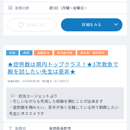
面談を通して確定していく流れになります。
総合診療外来にて、初診をご担当いただき各
勤務日数
週5日（月曜～金曜日 ）
専門科へコンサルトをお願いする形になりま
す。
お気に入り
詳細をみる
初診で判別がつかない患者を初診で診た先生
が主治医として引き続き担当頂く形です。
常勤
病院
高額給与
症例数充実
専攻医・専修医可
★症例数は県内トップクラス！★3次救急で
腕を試したい先生は是非★
掲載更新日 : 2026年06月24日 案件番号 : 20-JG005722
担当エージェントより
・忙しいながらも充実した経験を積むことが出来ます
・症例数を積みたい、若手が多く在籍している所で勤務したい
先生にオススメです
勤務地
長野県長野市