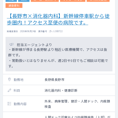
通勤便利
【長野市×消化器内科】新幹線停車駅から徒
歩圏内！アクセス至便の病院です。
掲載更新日 : 2026年06月24日 案件番号 : 25-JJ300722
担当エージェントより
・新幹線が停まる長野駅より程近い医療機関で、アクセスは抜
群です。
・常勤扱いとはなりませんが、週2日や3日でもご相談は可能で
す。
勤務地
長野県長野市
科目
消化器内科・健康診断
外来、病棟管理、健診・人間ドック、内視鏡
勤務内容
検査
人間ドック診察および内視鏡検査（上部）が