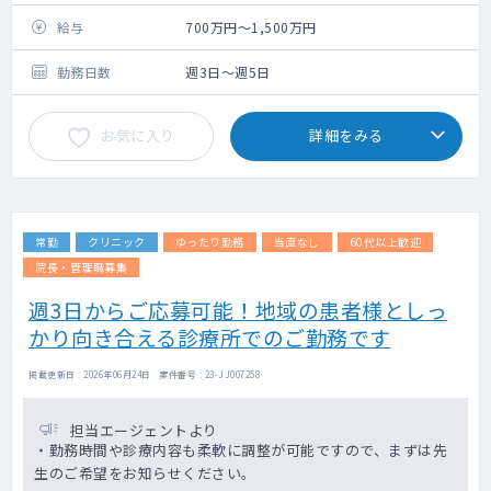
給与
700万円～1,500万円
勤務日数
週3日～週5日
お気に入り
詳細をみる
常勤
クリニック
ゆったり勤務
当直なし
60代以上歓迎
院長・管理職募集
週3日からご応募可能！地域の患者様としっ
かり向き合える診療所でのご勤務です
掲載更新日 : 2026年06月24日 案件番号 : 23-JJ007258
担当エージェントより
・勤務時間や診療内容も柔軟に調整が可能ですので、まずは先
生のご希望をお知らせください。