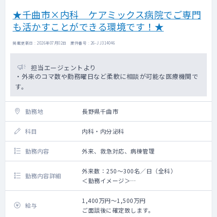
★千曲市×内科 ケアミックス病院でご専門
も活かすことができる環境です！★
掲載更新日 : 2026年07月02日 案件番号 : 26-JJ314046
担当エージェントより
・外来のコマ数や勤務曜日など柔軟に相談が可能な医療機関で
す。
勤務地
長野県千曲市
科目
内科・内分泌科
勤務内容
外来、救急対応、病棟管理
外来数：250～300名／日（全科）
勤務内容詳細
＜勤務イメージ＞
一般内科外来ならびに内分泌の専門外来＋病
棟管理の勤務になります。
1,400万円～1,500万円
給与
外来のコマ数ならびに受け持ち患者の数はご
ご面談後に確定致します。