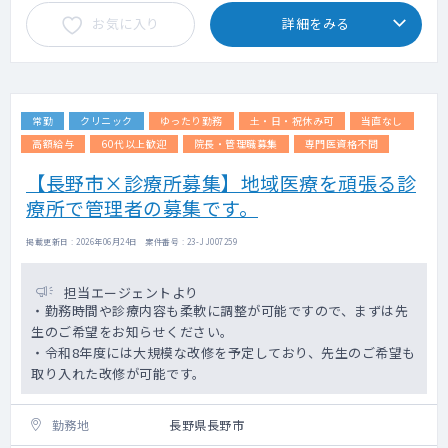
お気に入り
詳細をみる
常勤
クリニック
ゆったり勤務
土・日・祝休み可
当直なし
高額給与
60代以上歓迎
院長・管理職募集
専門医資格不問
【長野市×診療所募集】地域医療を頑張る診
療所で管理者の募集です。
掲載更新日 : 2026年06月24日 案件番号 : 23-JJ007259
担当エージェントより
・勤務時間や診療内容も柔軟に調整が可能ですので、まずは先
生のご希望をお知らせください。
・令和8年度には大規模な改修を予定しており、先生のご希望も
取り入れた改修が可能です。
勤務地
長野県長野市