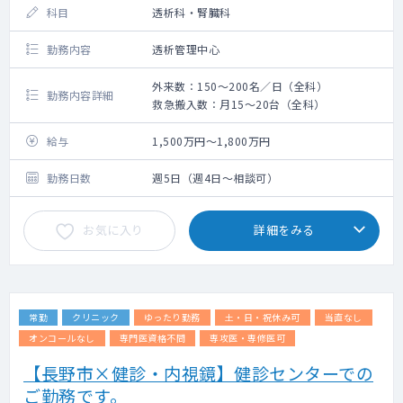
科目
透析科・腎臓科
勤務内容
透析管理中心
外来数：150～200名／日（全科）
勤務内容詳細
救急搬入数：月15～20台（全科）
給与
1,500万円～1,800万円
勤務日数
週5日（週4日～相談可）
お気に入り
詳細をみる
常勤
クリニック
ゆったり勤務
土・日・祝休み可
当直なし
オンコールなし
専門医資格不問
専攻医・専修医可
【長野市×健診・内視鏡】健診センターでの
ご勤務です。