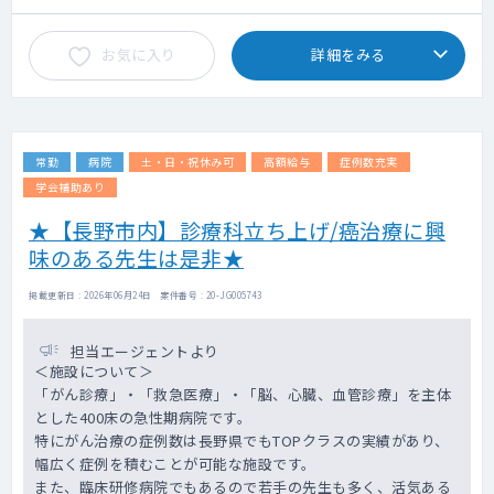
お気に入り
詳細をみる
常勤
病院
土・日・祝休み可
高額給与
症例数充実
学会補助あり
★【長野市内】診療科立ち上げ/癌治療に興
味のある先生は是非★
掲載更新日 : 2026年06月24日 案件番号 : 20-JG005743
担当エージェントより
＜施設について＞
「がん診療」・「救急医療」・「脳、心臓、血管診療」を主体
とした400床の急性期病院です。
特にがん治療の症例数は長野県でもTOPクラスの実績があり、
幅広く症例を積むことが可能な施設です。
また、臨床研修病院でもあるので若手の先生も多く、活気ある