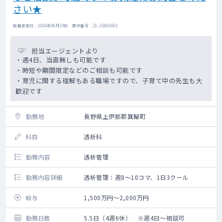
さい★
掲載更新日 : 2026年06月24日 案件番号 : 21-JG001692
担当エージェントより
・週4日、当直無しも可能です
・時短や期間限定などのご相談も可能です
・育児に関する理解もある職場ですので、子育て中の先生も大
歓迎です
勤務地
長野県上伊那郡箕輪町
科目
透析科
勤務内容
透析管理
勤務内容詳細
透析管理：週8～10コマ、1日3クール
給与
1,500万円～2,000万円
勤務日数
5.5日（4週6休） ※週4日～相談可