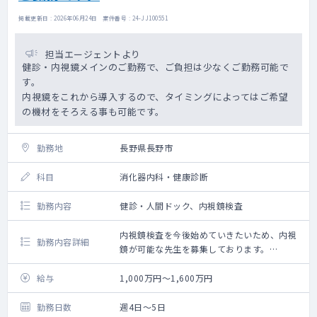
掲載更新日 : 2026年06月24日 案件番号 : 24-JJ100551
担当エージェントより
健診・内視鏡メインのご勤務で、ご負担は少なくご勤務可能で
す。
内視鏡をこれから導入するので、タイミングによってはご希望
の機材をそろえる事も可能です。
勤務地
長野県長野市
科目
消化器内科・健康診断
勤務内容
健診・人間ドック、内視鏡検査
内視鏡検査を今後始めていきたいため、内視
勤務内容詳細
鏡が可能な先生を募集しております。
開始当初は内視鏡件数は少ない想定です。
健康センターでの院内健診・出張健診等もお
給与
1,000万円～1,600万円
願いいたします。
勤務日数
週4日～5日