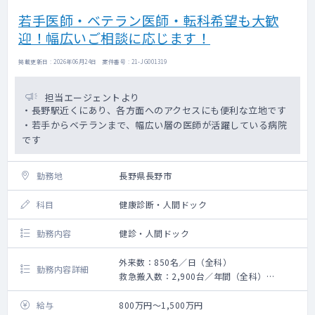
若手医師・ベテラン医師・転科希望も大歓
迎！幅広いご相談に応じます！
掲載更新日 : 2026年06月24日 案件番号 : 21-JG001319
担当エージェントより
・長野駅近くにあり、各方面へのアクセスにも便利な立地です
・若手からベテランまで、幅広い層の医師が活躍している病院
です
勤務地
長野県長野市
科目
健康診断・人間ドック
勤務内容
健診・人間ドック
外来数：850名／日（全科）
勤務内容詳細
救急搬入数：2,900台／年間（全科）
手術数：1,400件／年間（全科）
給与
800万円～1,500万円