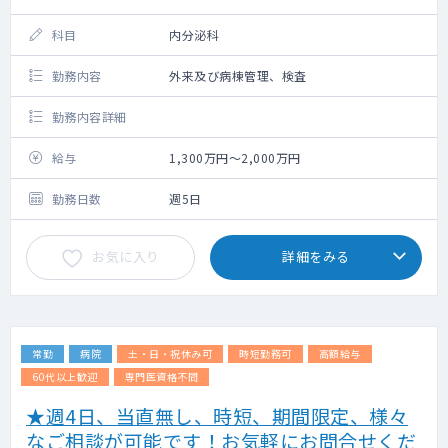
科目
内分泌科
勤務内容
外来及び病棟管理、検査
勤務内容詳細
給与
1,300万円～2,000万円
勤務日数
週5日
お気に入り
詳細をみる
常勤
病院
土・日・祝休み可
時短勤務可
高額給与
60代以上歓迎
専門医資格不問
★週4日、当直無し、時短、期間限定、様々
なご相談が可能です！お気軽にお問合せくだ