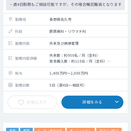
・週4日勤務もご相談可能ですが、その場合嘱託職員となります
勤務地
長野県佐久市
科目
膠原病科・リウマチ科
勤務内容
外来及び病棟管理
外来数：約950名／月（全科）
勤務内容詳細
救急搬入数：約110台／月（全科）
手術数：約200件／月（全科）
給与
1,400万円～2,000万円
勤務日数
5日（週4日～相談可）
お気に入り
詳細をみる
常勤
病院
土・日・祝休み可
オンコールなし
60代以上歓迎