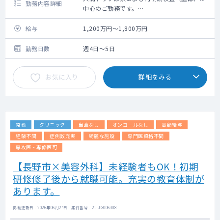
勤務内容詳細
中心のご勤務です。
内視鏡メーカー：オリンパス
経口、経鼻どちらも有り
給与
1,200万円～1,800万円
セデーション有り
勤務日数
週4日～5日
一部、外来対応、病棟対応もございますが、
業務バランスやボリューム感についてはご希
お気に入り
詳細をみる
望も伺いながら、調整いたします。
高齢者の慢性疾患や消化器系の疾患の患者さ
んが多いです。
常勤
クリニック
当直なし
オンコールなし
高額給与
当直は週1日程度お願いしております。
夜間は救急対応も少なく、ゆったりとお過ご
経験不問
症例数充実
綺麗な施設
専門医資格不問
しできる事も多く、
専攻医・専修医可
近隣には急性期病院もあるため、対応が難し
【長野市×美容外科】未経験者もOK！初期
い場合の転送も可能です。
研修修了後から就職可能。充実の教育体制が
あります。
掲載更新日 : 2026年06月24日 案件番号 : 21-JG006308