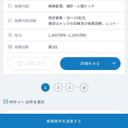
勤務内容
病棟管理、健診・人間ドック
受診者数：30～50名位
勤務内容詳細
健診はドックの診察及び結果説明、レントゲ
ンの一次読影などが主な業務です。
巡回健診はありません。
給与
1,400万円～1,800万円
午前中に健診を行い、午後は病棟管理が基本
的な一日のルーティーンです。
勤務日数
週5日
担当病床数は10～20床程度となります。
お気に入り
詳細をみる
当直は週１回程度、週末の場合は土曜日の午
後から月曜日の朝まで日当直ですが、
救急対応は殆ど無い為、落ち着いて勤務する
事が出来ます。（お看取りが週1件程度の規模
感です）
1
2
3
ご希望者はオンライン上での自由診療も1コマ
55
件中 1～ 20件を表示
程度対応いただく事も可能です。（応相談）
求人検索に戻る
検索条件を変更する