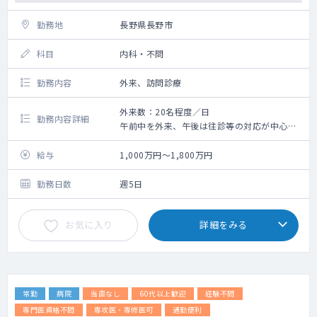
勤務地
長野県長野市
科目
内科・不問
勤務内容
外来、訪問診療
外来数：20名程度／日
勤務内容詳細
午前中を外来、午後は往診等の対応が中心と
なります。
患者様は地域の高齢者様が多くいらっしゃい
給与
1,000万円～1,800万円
ますが、小児の患者様が稀にいらっしゃいま
す。
勤務日数
週5日
小児に関しては予防接種等の対応がメインと
なるため、小児科専門でない医師でも応募可
お気に入り
詳細をみる
能です。
常勤
病院
当直なし
60代以上歓迎
経験不問
専門医資格不問
専攻医・専修医可
通勤便利