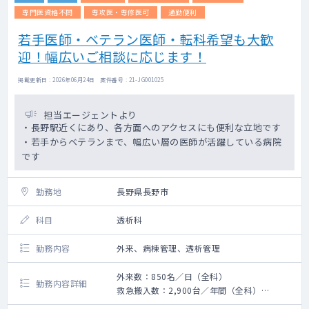
専門医資格不問
専攻医・専修医可
通勤便利
若手医師・ベテラン医師・転科希望も大歓
迎！幅広いご相談に応じます！
掲載更新日 : 2026年06月24日 案件番号 : 21-JG001025
担当エージェントより
・長野駅近くにあり、各方面へのアクセスにも便利な立地です
・若手からベテランまで、幅広い層の医師が活躍している病院
です
勤務地
長野県長野市
科目
透析科
勤務内容
外来、病棟管理、透析管理
外来数：850名／日（全科）
勤務内容詳細
救急搬入数：2,900台／年間（全科）
手術数：1,400件／年間（全科）