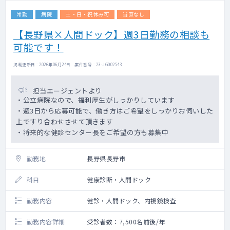
常勤
病院
土・日・祝休み可
当直なし
【長野県×人間ドック】週3日勤務の相談も
可能です！
掲載更新日 : 2026年06月24日 案件番号 : 23-JG002543
担当エージェントより
・公立病院なので、福利厚生がしっかりしています
・週3日から応募可能で、働き方はご希望をしっかりお伺いした
上ですり合わせさせて頂きます
・将来的な健診センター長をご希望の方も募集中
勤務地
長野県長野市
科目
健康診断・人間ドック
勤務内容
健診・人間ドック、内視鏡検査
勤務内容詳細
受診者数：7,500名前後/年