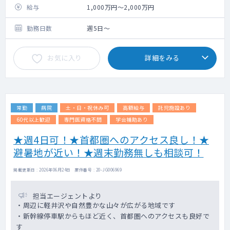
給与
1,000万円～2,000万円
勤務日数
週5日～
お気に入り
詳細をみる
常勤
病院
土・日・祝休み可
高額給与
託児施設あり
60代以上歓迎
専門医資格不問
学会補助あり
★週4日可！★首都圏へのアクセス良し！★
避暑地が近い！★週末勤務無しも相談可！
掲載更新日 : 2026年06月24日 案件番号 : 20-JG006969
担当エージェントより
・周辺に軽井沢や自然豊かな山々が広がる地域です
・新幹線停車駅からもほど近く、首都圏へのアクセスも良好で
す