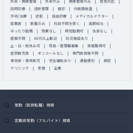
外来・病棟管理
外来のみ
病棟管理のみ
救急対応
訪問診療
透析管理
健診
内視鏡検査
手術/治療
読影
自由診療
メディカルドクター
産業医
新着のみ
科目不問を除く
高額給与
ゆったり勤務
残業なし
時短勤務可
当直なし
経験不問
60代以上歓迎
託児施設あり
土・日・祝休み可
院長・管理職募集
資格取得可
症例数充実
オンコールなし
専門医資格不問
専攻医・専修医可
学会補助あり
通勤便利
病院
クリニック
老健
企業
常勤（医師転職）検索
定期非常勤（アルバイト）検索