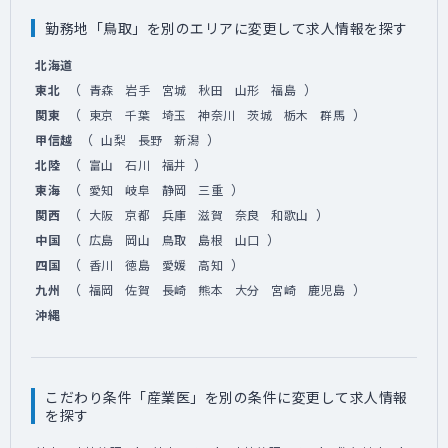
勤務地「鳥取」を別のエリアに変更して求人情報を探す
北海道
（
）
東北
青森
岩手
宮城
秋田
山形
福島
（
）
関東
東京
千葉
埼玉
神奈川
茨城
栃木
群馬
（
）
甲信越
山梨
長野
新潟
（
）
北陸
富山
石川
福井
（
）
東海
愛知
岐阜
静岡
三重
（
）
関西
大阪
京都
兵庫
滋賀
奈良
和歌山
（
）
中国
広島
岡山
鳥取
島根
山口
（
）
四国
香川
徳島
愛媛
高知
（
）
九州
福岡
佐賀
長崎
熊本
大分
宮崎
鹿児島
沖縄
こだわり条件「産業医」を別の条件に変更して求人情報
を探す