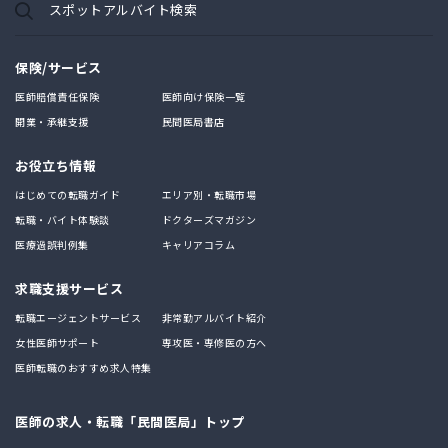
スポットアルバイト検索
保険/サービス
医師賠償責任保険
医師向け保険一覧
開業・承継支援
民間医局書店
お役立ち情報
はじめての転職ガイド
エリア別・転職市場
転職・バイト体験談
ドクターズマガジン
医療過誤判例集
キャリアコラム
求職支援サービス
転職エージェントサービス
非常勤アルバイト紹介
女性医師サポート
専攻医・専修医の方へ
医師転職のおすすめ求人特集
医師の求人・転職「民間医局」トップ