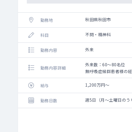
秋田県秋田市
勤務地
不問・精神科
科目
外来
勤務内容
外来数：60～80名位
勤務内容詳細
無呼吸症候群患者様の
通院されている患者様
風邪の症状などは薬を
1,200万円～
給与
電子カルテです
週5日（月～土曜日のう
勤務日数