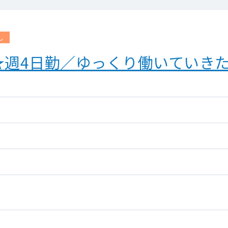
エコー）
）
し
。
★週4日勤／ゆっくり働いていき
 胃部 ・可能なら乳腺の一次読影）
をはじめとした常勤医がフォローします。
・乳腺
施設長業務一般