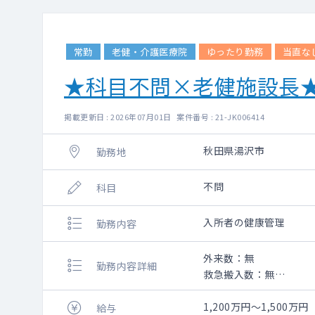
・乳腺読影（マンモ・
・心電図読影
・腹部エコー読影
・CT読影（胸部・腹部
常勤
老健・介護医療院
ゆったり勤務
当直な
検査技師と読影もあり
★科目不問×老健施設長
結果判定・説明（胸部・
専門外の場合は、院長
掲載更新日 : 2026年07月01日 案件番号 : 21-JK006414
遠隔読影あり
二次読影：胸部・胃部
秋田県湯沢市
勤務地
不問
科目
入所者の健康管理
勤務内容
外来数：無
勤務内容詳細
救急搬入数：無
手術数：無
入所者の病棟管理及び
1,200万円～1,500万円
給与