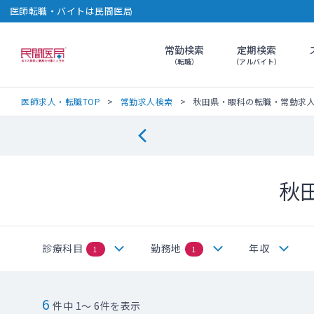
医師転職・バイトは民間医局
常勤検索
定期検索
民間医局
（転職）
（アルバイト）
医師求人・転職TOP
常勤求人検索
秋田県・眼科の転職・常勤求
秋
診療科目
勤務地
年収
1
1
6
件中 1～ 6件を表示