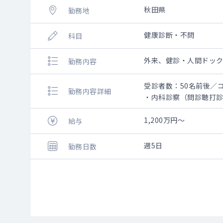
秋田県
勤務地
健康診断・不問
科目
外来、健診・人間ドッ
勤務内容
受診者数：50名前後／
勤務内容詳細
・内科診察（問診聴打
・2診体制で午前最大9
・予約状況により、特
1,200万円～
給与
・腹部エコー、心電図
・女性フロア/男性フロ
週5日
勤務日数
・外来診療：有り（二
※今後保険診療も拡充
■読影について
※以下の読影が発生し
・X線読影（胸部・胃部