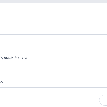
経過観察となります
の体調を伺い、専門的な対応が必要な際は、かかりつけ医や専門医へ
処方ください
ち）