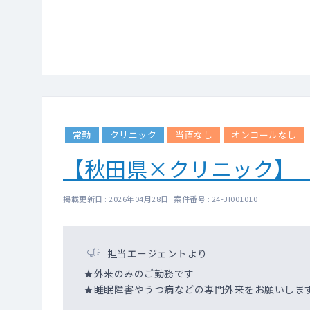
常勤
クリニック
当直なし
オンコールなし
【秋田県×クリニック】
掲載更新日 : 2026年04月28日 案件番号 : 24-JI001010
担当エージェントより
★外来のみのご勤務です
★睡眠障害やうつ病などの専門外来をお願いしま