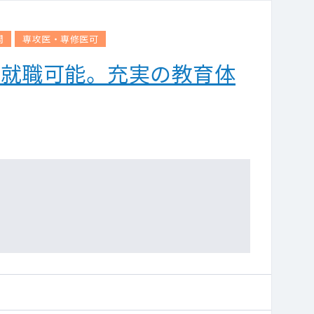
問
専攻医・専修医可
ら就職可能。充実の教育体