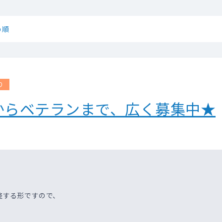
め順
り
からベテランまで、広く募集中★
整する形ですので、