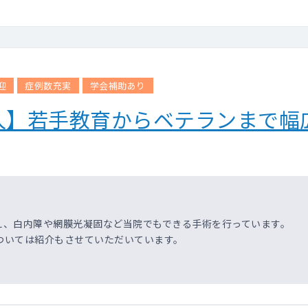
迎
症例数充実
学会補助あり
人】若手教育からベテランまで幅
え、白内障や網膜光凝固など当院でもできる手術を行っています。
ついては紹介もさせていただいています。