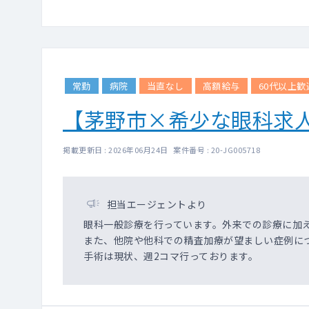
常勤
病院
当直なし
高額給与
60代以上歓
【茅野市×希少な眼科求
掲載更新日 : 2026年06月24日 案件番号 : 20-JG005718
担当エージェントより
眼科一般診療を行っています。外来での診療に加
また、他院や他科での精査加療が望ましい症例に
手術は現状、週2コマ行っております。