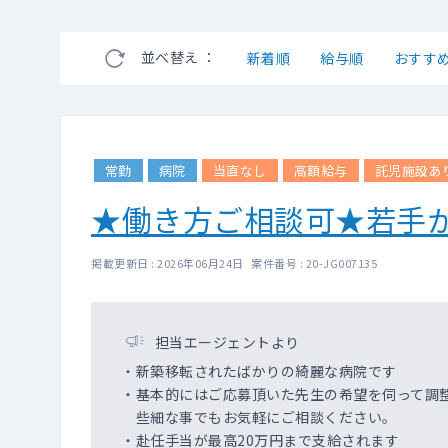
並べ替え ：
新着順
給与順
おすす
常勤
病院
当直なし
高額給与
託児施設あ
★働き方ご相談可★若手
掲載更新日 : 2026年06月24日 案件番号 : 20-JG007135
担当エージェントより
・新築移転されたばかりの綺麗な病院です
・基本的にはご応募頂いた先生の希望を伺って調
些細な事でもお気軽にご相談ください。
・赴任手当が最高20万円まで支給されます