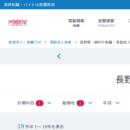
医師転職・バイトは民間医局
常勤検索
定期検索
民間医局
（転職）
（アルバイト）
医師求人・転職TOP
常勤求人検索
長野県・眼科の転職・常勤求
長
診療科目
勤務地
年収
1
1
19
件中 1～ 19件を表示