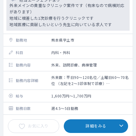
外来メインの貴重なクリニック案件です（有床なので病棟対応
があります）
地域に根差した1次診療を行うクリニックです
地域医療に貢献したいという先生に向いている求人です
勤務地
熊本県宇土市
科目
内科・外科
勤務内容
外来、訪問診療、病棟管理
外来数：平日90～120名位／土曜日60～70名
勤務内容詳細
位 （左記を2～3診体制で診療）
●外来を中心に対応いただきます。
●一般内科の対応がメインですが稀に、簡単
給与
1,600万円～1,700万円
な外科処置の対応を依頼する場合がございま
す。
勤務日数
週4.5～5日勤務
お気に入り
詳細をみる