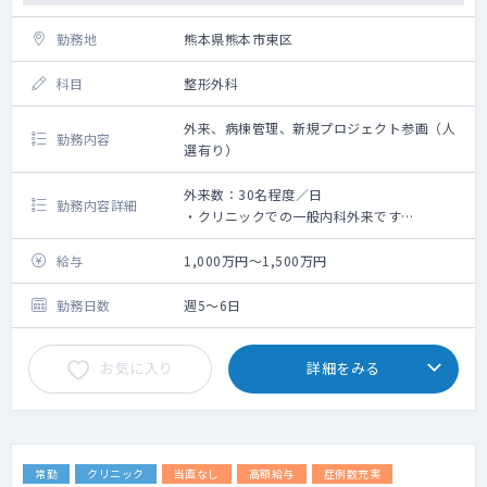
勤務地
熊本県熊本市東区
科目
整形外科
外来、病棟管理、新規プロジェクト参画（人
勤務内容
選有り）
外来数：30名程度／日
勤務内容詳細
・クリニックでの一般内科外来です
・有床診療所のため、病棟対応もございます
・当直・オンコールは応相談です
給与
1,000万円～1,500万円
勤務日数
週5～6日
お気に入り
詳細をみる
常勤
クリニック
当直なし
高額給与
症例数充実