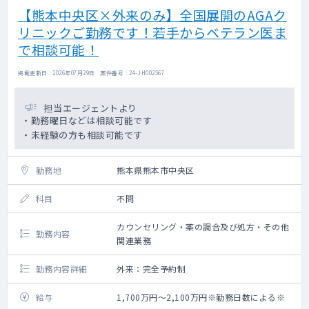
【熊本中央区×外来のみ】全国展開のAGAク
リニックご勤務です！若手からベテラン医ま
で相談可能！
掲載更新日 : 2026年07月29日 案件番号 : 24-JH002567
担当エージェントより
・勤務曜日などは相談可能です
・未経験の方も相談可能です
勤務地
熊本県熊本市中央区
科目
不問
カウンセリング・薬の調合及び処方・その他
勤務内容
関連業務
勤務内容詳細
外来：完全予約制
給与
1,700万円～2,100万円※勤務日数による※