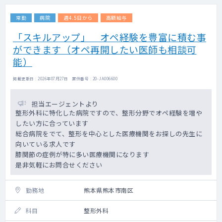
常勤
病院
週4.5日から
高額給与
「スキルアップ」 オペ経験を豊富に積む事
ができます（オペ再開したい医師も相談可
能）
掲載更新日 : 2026年07月27日 案件番号 : 20-JA006600
担当エージェントより
整形外科に特化した病院ですので、整形分野でオペ経験を増や
したい方に合っています
総合病院をでて、整形を中心とした医療機関をお探しの先生に
向いている求人です
膝関節の症例が特に多い医療機関になります
是非気軽にお問合せください
勤務地
熊本県熊本市南区
科目
整形外科