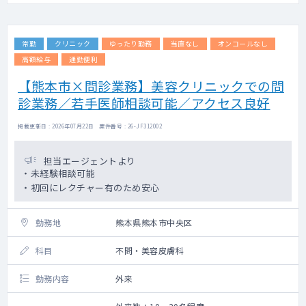
常勤
クリニック
ゆったり勤務
当直なし
オンコールなし
高額給与
通勤便利
【熊本市×問診業務】美容クリニックでの問
診業務／若手医師相談可能／アクセス良好
掲載更新日 : 2026年07月22日 案件番号 : 26-JF312002
担当エージェントより
・未経験相談可能
・初回にレクチャー有のため安心
勤務地
熊本県熊本市中央区
科目
不問・美容皮膚科
勤務内容
外来