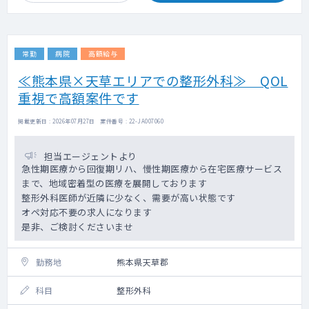
常勤
病院
高額給与
≪熊本県×天草エリアでの整形外科≫ QOL
重視で高額案件です
掲載更新日 : 2026年07月27日 案件番号 : 22-JA007060
担当エージェントより
急性期医療から回復期リハ、慢性期医療から在宅医療サービス
まで、地域密着型の医療を展開しております
整形外科医師が近隣に少なく、需要が高い状態です
オペ対応不要の求人になります
是非、ご検討くださいませ
勤務地
熊本県天草郡
科目
整形外科