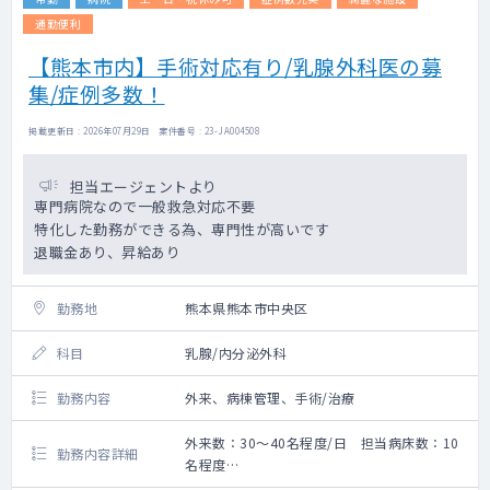
通勤便利
【熊本市内】手術対応有り/乳腺外科医の募
集/症例多数！
掲載更新日 : 2026年07月29日 案件番号 : 23-JA004508
担当エージェントより
専門病院なので一般救急対応不要
特化した勤務ができる為、専門性が高いです
退職金あり、昇給あり
勤務地
熊本県熊本市中央区
科目
乳腺/内分泌外科
勤務内容
外来、病棟管理、手術/治療
外来数：30～40名程度/日 担当病床数：10
勤務内容詳細
名程度
手術数：450件程度/年