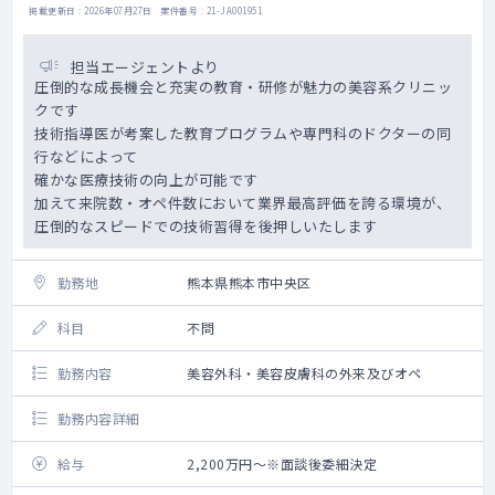
掲載更新日 : 2026年07月27日 案件番号 : 21-JA001951
担当エージェントより
圧倒的な成長機会と充実の教育・研修が魅力の美容系クリニッ
クです
技術指導医が考案した教育プログラムや専門科のドクターの同
行などによって
確かな医療技術の向上が可能です
加えて来院数・オペ件数において業界最高評価を誇る環境が、
圧倒的なスピードでの技術習得を後押しいたします
勤務地
熊本県熊本市中央区
科目
不問
勤務内容
美容外科・美容皮膚科の外来及びオペ
勤務内容詳細
給与
2,200万円～※面談後委細決定