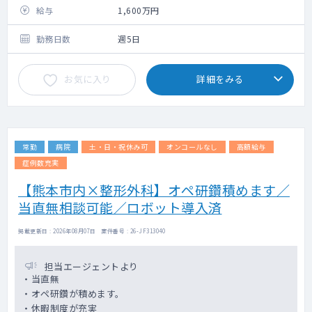
〇午前30名程度、午後は20名程度の外来数と
給与
1,600万円
なります。
〇主治医として、病棟を20～25名程度担当し
勤務日数
週5日
ていただきます。（一般病床メイン）
〇当直は週1回程度（頻度としては週1回を下
お気に入り
詳細をみる
回る可能性もございます）
〇オペはございません。
常勤
病院
土・日・祝休み可
オンコールなし
高額給与
症例数充実
【熊本市内×整形外科】オペ研鑽積めます／
当直無相談可能／ロボット導入済
掲載更新日 : 2026年08月07日 案件番号 : 26-JF313040
担当エージェントより
・当直無
・オペ研鑽が積めます。
・休暇制度が充実