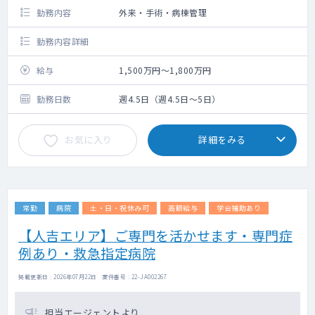
勤務内容
外来・手術・病棟管理
勤務内容詳細
給与
1,500万円～1,800万円
勤務日数
週4.5日（週4.5日～5日）
お気に入り
詳細をみる
常勤
病院
土・日・祝休み可
高額給与
学会補助あり
【人吉エリア】ご専門を活かせます・専門症
例あり・救急指定病院
掲載更新日 : 2026年07月22日 案件番号 : 22-JA002267
担当エージェントより