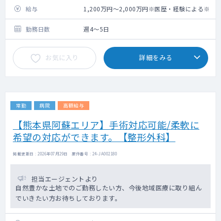
外来数：30～40名程度/日
給与
1,200万円～2,000万円※医歴・経験による※
外来コマ数：5～6コマ/週
担当病床数：10名程度
勤務日数
週4～5日
お気に入り
詳細をみる
常勤
病院
高額給与
【熊本県阿蘇エリア】手術対応可能/柔軟に
希望の対応ができます。【整形外科】
掲載更新日 : 2026年07月29日 案件番号 : 24-JA002180
担当エージェントより
自然豊かな土地でのご勤務したい方、今後地域医療に取り組ん
でいきたい方お待ちしております。