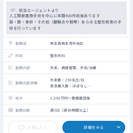
担当エージェントより
人工関節置換手術を中心に年間400件前後あります
肩・膝・骨折・その他（腱鞘炎や靭帯）あらゆる整形疾患の手
術を行っています
勤務地
熊本県熊本市中央区
科目
整形外科
勤務内容
外来、病棟管理、手術/治療
外来数：250名位/日
勤務内容詳細
救急搬入数：ほぼなし
手術数：400件前後（人工関節置換手術が多
いです）
給与
1,500万円～委細面談後
勤務日数
週5日（週40時間以上）
お気に入り
詳細をみる