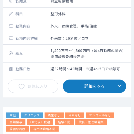
勤務地
熊本県阿蘇市
科目
整形外科
勤務内容
外来、病棟管理、手術/治療
勤務内容詳細
外来数：20名位／コマ
1,400万円～1,800万円（週4日勤務の場合）
給与
※面談後委細決定※
※週5日勤務の場合、20,000,000円まで可能
勤務日数
週32時間～40時間 ※週4～5日で相談可
お気に入り
詳細をみる
常勤
クリニック
残業なし
当直なし
オンコールなし
高額給与
60代以上歓迎
経験不問
院長・管理職募集
綺麗な施設
専門医資格不問