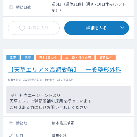
週5日（週休2日制（月8～10日休み/シフト
勤務日数
制））
お気に入り
詳細をみる
常勤
病院
週4.5日から
土・日・祝休み可
高額給与
【天草エリア×高額勤務】 一般整形外科
掲載更新日 : 2026年07月27日 案件番号 : 22-JA008300
担当エージェントより
天草エリアで幹部候補の採用を行っています
ご興味ある方はぜひお問い合わせください
勤務地
熊本県天草郡
科目
整形外科