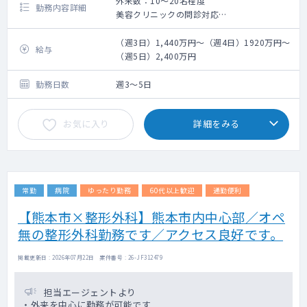
外来数：10～20名程度
勤務内容詳細
美容クリニックの問診対応
・脂肪溶解注射
・陰茎注射
（週3日）1,440万円～（週4日）1920万円～
給与
（週5日）2,400万円
勤務日数
週3～5日
お気に入り
詳細をみる
常勤
病院
ゆったり勤務
60代以上歓迎
通勤便利
【熊本市×整形外科】熊本市内中心部／オペ
無の整形外科勤務です／アクセス良好です。
掲載更新日 : 2026年07月22日 案件番号 : 26-JF312479
担当エージェントより
・外来を中心に勤務が可能です