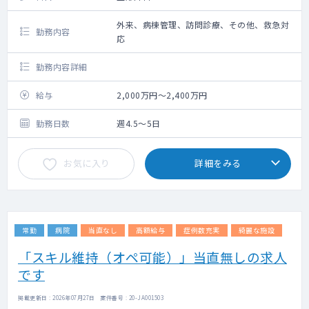
外来、病棟管理、訪問診療、その他、救急対
勤務内容
応
勤務内容詳細
給与
2,000万円～2,400万円
勤務日数
週4.5～5日
お気に入り
詳細をみる
常勤
病院
当直なし
高額給与
症例数充実
綺麗な施設
「スキル維持（オペ可能）」当直無しの求人
です
掲載更新日 : 2026年07月27日 案件番号 : 20-JA001503