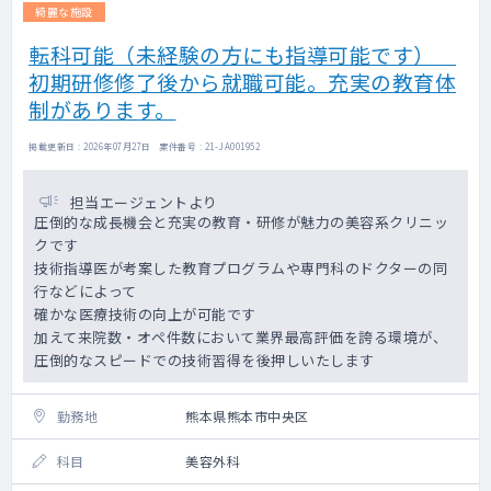
綺麗な施設
転科可能（未経験の方にも指導可能です）
初期研修修了後から就職可能。充実の教育体
制があります。
掲載更新日 : 2026年07月27日 案件番号 : 21-JA001952
担当エージェントより
圧倒的な成長機会と充実の教育・研修が魅力の美容系クリニッ
クです
技術指導医が考案した教育プログラムや専門科のドクターの同
行などによって
確かな医療技術の向上が可能です
加えて来院数・オペ件数において業界最高評価を誇る環境が、
圧倒的なスピードでの技術習得を後押しいたします
勤務地
熊本県熊本市中央区
科目
美容外科