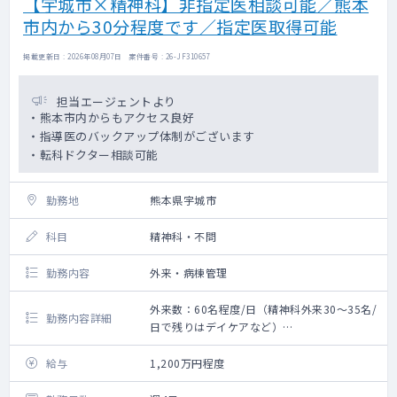
【宇城市×精神科】非指定医相談可能／熊本
市内から30分程度です／指定医取得可能
掲載更新日 : 2026年08月07日 案件番号 : 26-JF310657
担当エージェントより
・熊本市内からもアクセス良好
・指導医のバックアップ体制がございます
・転科ドクター相談可能
勤務地
熊本県宇城市
科目
精神科・不問
勤務内容
外来・病棟管理
外来数：60名程度/日（精神科外来30～35名/
勤務内容詳細
日で残りはデイケアなど）
救急搬入数：なし
〇外来・病棟の対応
給与
1,200万円程度
〇うつ病、認知症の患者の割合が高いです