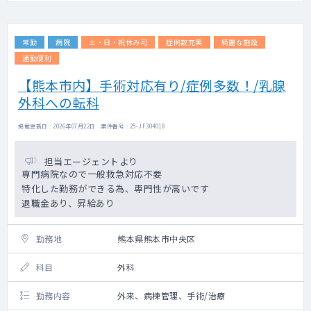
常勤
病院
土・日・祝休み可
症例数充実
綺麗な施設
通勤便利
【熊本市内】手術対応有り/症例多数！/乳腺
外科への転科
掲載更新日 : 2026年07月22日 案件番号 : 25-JF304018
担当エージェントより
専門病院なので一般救急対応不要
特化した勤務ができる為、専門性が高いです
退職金あり、昇給あり
勤務地
熊本県熊本市中央区
科目
外科
勤務内容
外来、病棟管理、手術/治療