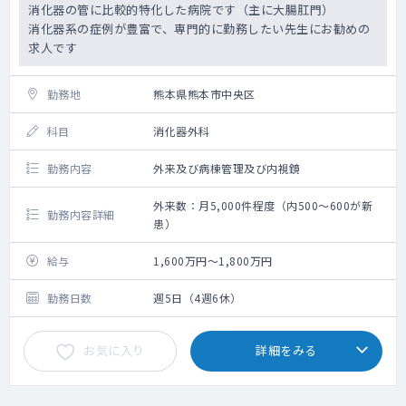
消化器の管に比較的特化した病院です（主に大腸肛門）
消化器系の症例が豊富で、専門的に勤務したい先生にお勧めの
求人です
勤務地
熊本県熊本市中央区
科目
消化器外科
勤務内容
外来及び病棟管理及び内視鏡
外来数：月5,000件程度（内500～600が新
勤務内容詳細
患）
給与
1,600万円～1,800万円
勤務日数
週5日（4週6休）
お気に入り
詳細をみる