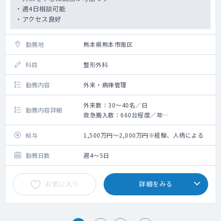
・週4日相談可能
・アクセス良好
勤務地
熊本県熊本市南区
科目
整形外科
勤務内容
外来・病棟管理
外来数：30～40名／日
勤務内容詳細
救急搬入数：660台程度／年
・整形外科の外来・病棟対応・救急対応をお
願いいたします。
給与
1,500万円～2,000万円※経験、人柄による
・オペはございません。
・30～40名の外来数を想定しております。
勤務日数
週4～5日
お気に入り
詳細をみる