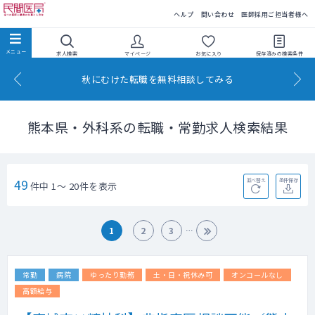
民間医局
ヘルプ
問い合わせ
医師採用ご担当者様へ
求人検索
マイページ
お気に入り
保存済みの
検索条件
秋にむけた転職を無料相談してみる
熊本県・外科系の転職・常勤求人検索結果
49
並べ替え
条件保存
件中 1～ 20件を表示
1
2
3
常勤
病院
ゆったり勤務
土・日・祝休み可
オンコールなし
高額給与