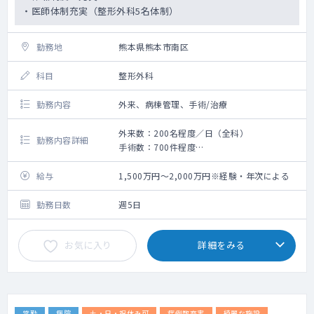
・医師体制充実（整形外科5名体制）
勤務地
熊本県熊本市南区
科目
整形外科
勤務内容
外来、病棟管理、手術/治療
外来数：200名程度／日（全科）
勤務内容詳細
手術数：700件程度
・整形外科の外来・オペ・病棟管理をお願い
いたします。
給与
1,500万円～2,000万円※経験・年次による
・年間オペ数700件程度（整形外科）
・関節鏡視下手術や人工関節置換術の割合が
勤務日数
週5日
高めです。
・当直無でも相談可能です。
お気に入り
詳細をみる
常勤
病院
土・日・祝休み可
症例数充実
綺麗な施設