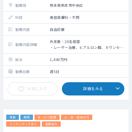
勤務地
熊本県熊本市中央区
科目
美容皮膚科・不問
勤務内容
自由診療
外来数：20名程度
勤務内容詳細
・レーザー治療、ヒアルロン酸、カウンセリ
ング等の勤務です。
・未経験相談可能（研修あり）
給与
1,440万円
・完全予約制
勤務日数
週5日
お気に入り
詳細をみる
常勤
病院
ゆったり勤務
土・日・祝休み可
インセンティブあり
高額給与