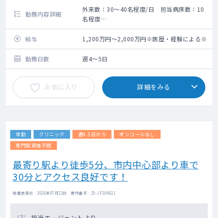
外来数：30～40名程度/日 担当病床数：10
勤務内容詳細
名程度
手術数：450件程度/年
外来数：30～40名程度/日
給与
1,200万円～2,000万円※医歴・経験による※
外来コマ数：5～6コマ/週
担当病床数：10名程度
勤務日数
週4～5日
お気に入り
詳細をみる
常勤
クリニック
週4.5日から
オンコールなし
専門医資格不問
最寄り駅より徒歩5分、市内中心部より車で
30分とアクセス良好です！
掲載更新日 : 2026年07月22日 案件番号 : 25-JF304021
担当エージェントより