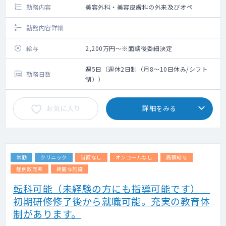
勤務内容
美容外科・美容皮膚科の外来及びオペ
勤務内容詳細
給与
2,200万円～※面談後委細決定
週5日（週休2日制（月8～10日休み/シフト
勤務日数
制））
お気に入り
詳細をみる
常勤
クリニック
当直なし
オンコールなし
高額給与
症例数充実
綺麗な施設
転科可能（未経験の方にも指導可能です）
初期研修修了後から就職可能。充実の教育体
制があります。