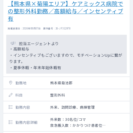
【熊本県×菊陽エリア】ケアミックス病院で
の整形外科勤務／高額給与／インセンティブ
有
掲載更新日 : 2026年08月07日 案件番号 : 26-JF312978
担当エージェントより
・高額給与
・インセンティブもございますので、モチベーションUpに繋が
ります。
・夏季休暇・年末年始休暇有
勤務地
熊本県菊池郡
科目
整形外科
勤務内容
外来、訪問診療、病棟管理
外来数：30名位/コマ
勤務内容詳細
救急搬入数：かかりつけ患者位
〇整形外科外来の対応をお願いします