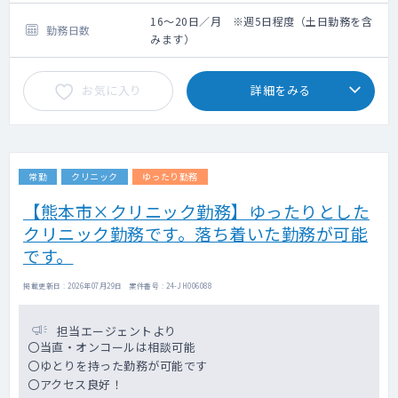
16～20日／月 ※週5日程度（土日勤務を含
勤務日数
みます）
お気に入り
詳細をみる
常勤
クリニック
ゆったり勤務
【熊本市×クリニック勤務】ゆったりとした
クリニック勤務です。落ち着いた勤務が可能
です。
掲載更新日 : 2026年07月29日 案件番号 : 24-JH006088
担当エージェントより
〇当直・オンコールは相談可能
〇ゆとりを持った勤務が可能です
〇アクセス良好！