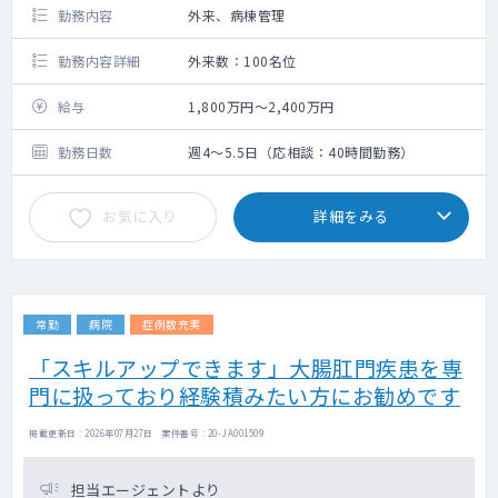
勤務内容
外来、病棟管理
勤務内容詳細
外来数：100名位
給与
1,800万円～2,400万円
勤務日数
週4～5.5日（応相談：40時間勤務）
お気に入り
詳細をみる
常勤
病院
症例数充実
「スキルアップできます」大腸肛門疾患を専
門に扱っており経験積みたい方にお勧めです
掲載更新日 : 2026年07月27日 案件番号 : 20-JA001509
担当エージェントより