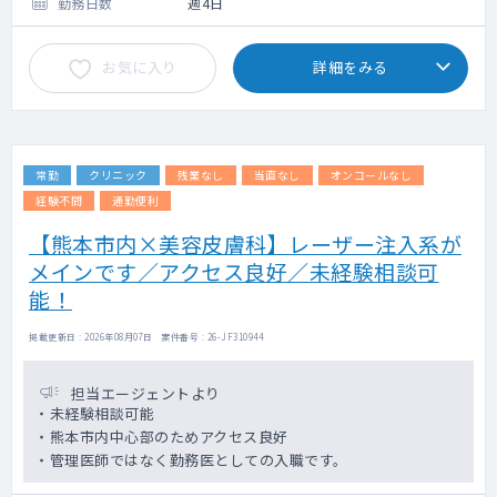
（アルコール依存症も稀にいます）
勤務日数
週4日
〇指導医のサポート体制がございます。
お気に入り
詳細をみる
常勤
クリニック
残業なし
当直なし
オンコールなし
経験不問
通勤便利
【熊本市内×美容皮膚科】レーザー注入系が
メインです／アクセス良好／未経験相談可
能！
掲載更新日 : 2026年08月07日 案件番号 : 26-JF310944
担当エージェントより
・未経験相談可能
・熊本市内中心部のためアクセス良好
・管理医師ではなく勤務医としての入職です。