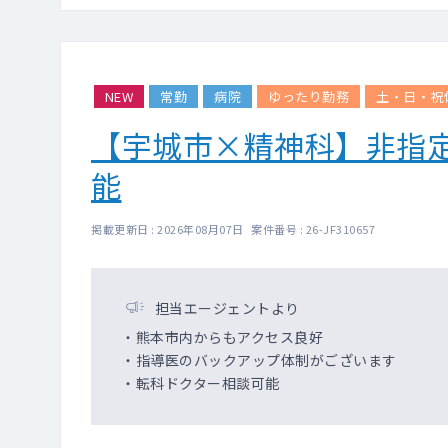
NEW
常勤
病院
ゆったり勤務
土・日・祝
【宇城市×精神科】非指
能
掲載更新日 : 2026年08月07日 案件番号 : 26-JF310657
担当エージェントより
・熊本市内からもアクセス良好
・指導医のバックアップ体制がございます
・転科ドクター相談可能