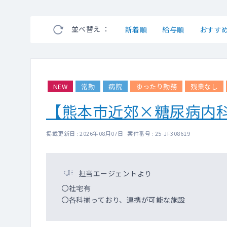
並べ替え ：
新着順
給与順
おすす
NEW
常勤
病院
ゆったり勤務
残業なし
【熊本市近郊×糖尿病内
掲載更新日 : 2026年08月07日 案件番号 : 25-JF308619
担当エージェントより
〇社宅有
〇各科揃っており、連携が可能な施設