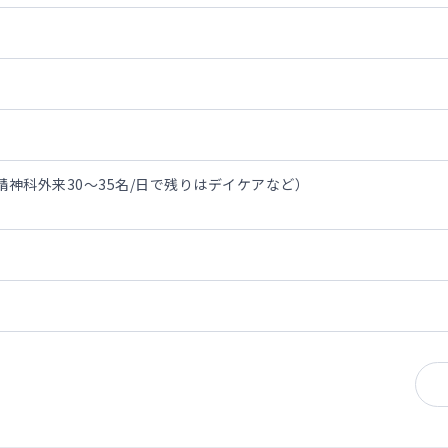
精神科外来30～35名/日で残りはデイケアなど）
者の割合が高いです（アルコール依存症も稀にいます）
制がございます。