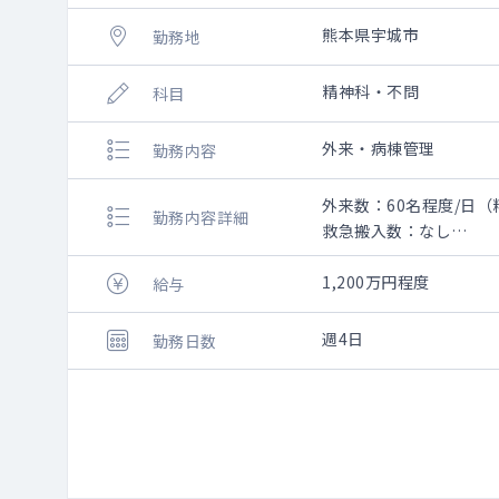
熊本県宇城市
勤務地
精神科・不問
科目
外来・病棟管理
勤務内容
外来数：60名程度/日（
勤務内容詳細
救急搬入数：なし
〇外来・病棟の対応
〇うつ病、認知症の患
1,200万円程度
給与
〇指導医のサポート体
週4日
勤務日数