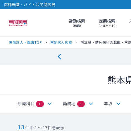
医師転職・バイトは民間医局
常勤検索
定期検索
民間医局
（転職）
（アルバイト）
医師求人・転職TOP
常勤求人検索
熊本県・糖尿病科の転職・常
熊本
診療科目
勤務地
年収
1
1
13
件中 1～ 13件を表示