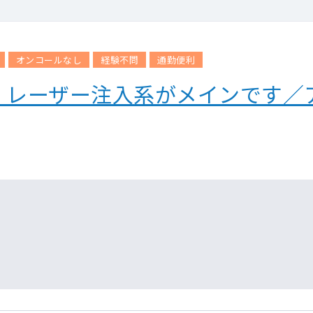
オンコールなし
経験不問
通勤便利
】レーザー注入系がメインです／