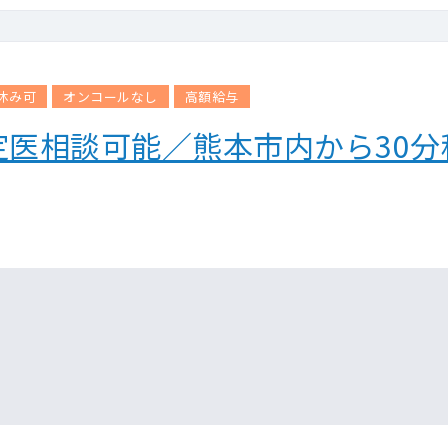
休み可
オンコールなし
高額給与
定医相談可能／熊本市内から30