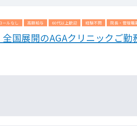
コールなし
高額給与
60代以上歓迎
経験不問
院長・管理職
全国展開のAGAクリニックご勤