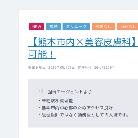
NEW
常勤
クリニック
残業なし
当直なし
【熊本市内×美容皮膚科
可能！
掲載更新日 : 2026年08月07日 案件番号 : 26-JF310944
担当エージェントより
・未経験相談可能
・熊本市内中心部のためアクセス良好
・管理医師ではなく勤務医としての入職です。