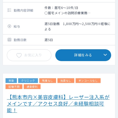
件数：居宅6～10件/日
勤務内容詳細
○居宅メインの訪問診療業務
○1件あたり平均15～30分程度
週5日勤務 1,800万円～2,500万円※経験に
給与
よる
勤務日数
週5日
お気に入り
詳細をみる
常勤
クリニック
残業なし
当直なし
オンコールなし
経験不問
通勤便利
【熊本市内×美容皮膚科】レーザー注入系が
メインです／アクセス良好／未経験相談可
能！