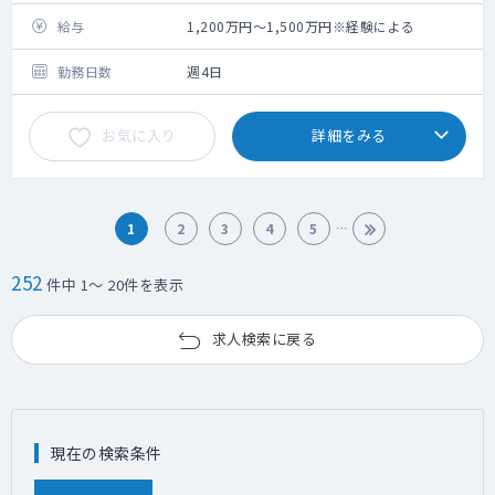
・外来3コマ／週（内訳：2コマ再診、1コマ
初診）
給与
1,200万円～1,500万円※経験による
・病床20～30床を担当
・当直については、マストではございません
勤務日数
週4日
が稀に依頼がある場合がございます。
お気に入り
詳細をみる
1
2
3
4
5
252
件中 1～ 20件を表示
求人検索に戻る
現在の検索条件