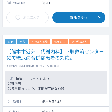
勤務日数
週5日
お気に入り
詳細をみる
常勤
病院
ゆったり勤務
残業なし
託児施設あり
【熊本市近郊×代謝内科】下肢救済センター
にて糖尿病合併症患者の対応。
掲載更新日 : 2026年08月07日 案件番号 : 25-JF308620
担当エージェントより
〇社宅有
〇各科揃っており、連携が可能な施設
勤務地
熊本県菊池郡
科目
代謝内科