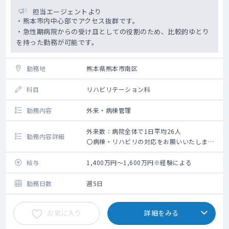
担当エージェントより
・熊本市内中心部でアクセス抜群です。
・急性期病院からの受け皿としての役割のため、比較的ゆとり
を持った勤務が可能です。
勤務地
熊本県熊本市南区
科目
リハビリテーション科
勤務内容
外来・病棟管理
外来数：病院全体で1日平均26人
勤務内容詳細
〇病棟・リハビリの対応をお願いいたしま
す。
〇当直週1回
給与
1,400万円～1,600万円※経験による
〇日当直月1回程度
勤務日数
週5日
お気に入り
詳細をみる