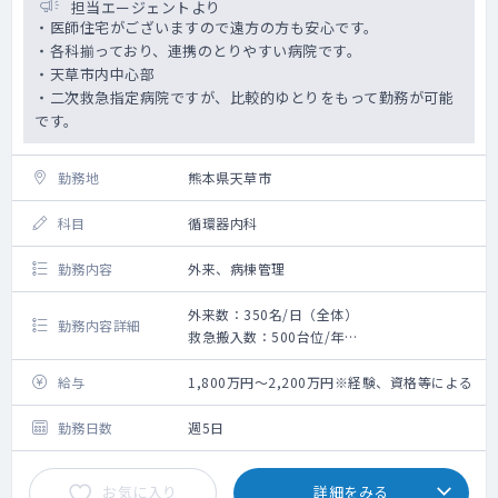
担当エージェントより
・医師住宅がございますので遠方の方も安心です。
・各科揃っており、連携のとりやすい病院です。
・天草市内中心部
・二次救急指定病院ですが、比較的ゆとりをもって勤務が可能
です。
勤務地
熊本県天草市
科目
循環器内科
勤務内容
外来、病棟管理
外来数：350名/日（全体）
勤務内容詳細
救急搬入数：500台位/年
〇外来・病棟の対応をお願いいたします。
〇各科揃っており、連携がスムーズです。
給与
1,800万円～2,200万円※経験、資格等による
〇カテーテルの対応はございません。
〇○救急車は年間500台程度
勤務日数
週5日
お気に入り
詳細をみる