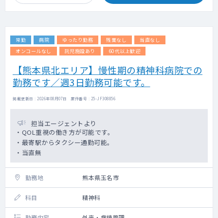
常勤
病院
ゆったり勤務
残業なし
当直なし
オンコールなし
託児施設あり
60代以上歓迎
【熊本県北エリア】慢性期の精神科病院での
勤務です／週3日勤務可能です。
掲載更新日 : 2026年08月07日 案件番号 : 25-JF308856
担当エージェントより
・QOL重視の働き方が可能です。
・最寄駅からタクシー通勤可能。
・当直無
勤務地
熊本県玉名市
科目
精神科
勤務内容
外来・病棟管理