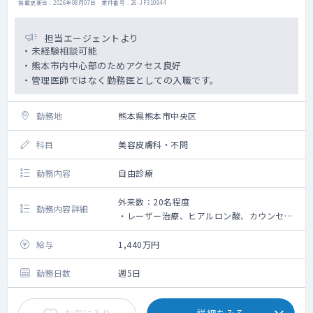
掲載更新日 : 2026年08月07日 案件番号 : 26-JF310944
担当エージェントより
・未経験相談可能
・熊本市内中心部のためアクセス良好
・管理医師ではなく勤務医としての入職です。
勤務地
熊本県熊本市中央区
科目
美容皮膚科・不問
勤務内容
自由診療
外来数：20名程度
勤務内容詳細
・レーザー治療、ヒアルロン酸、カウンセリ
ング等の勤務です。
・未経験相談可能（研修あり）
給与
1,440万円
・完全予約制
勤務日数
週5日