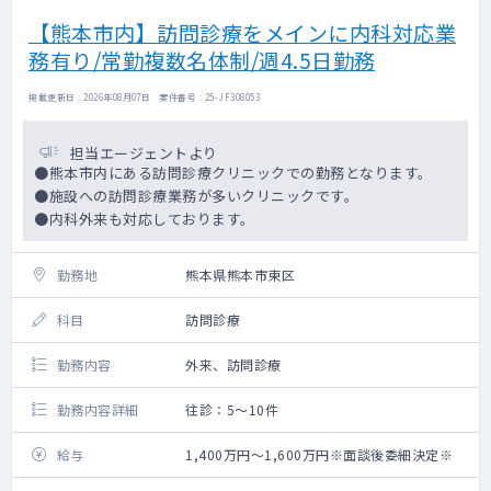
【熊本市内】訪問診療をメインに内科対応業
務有り/常勤複数名体制/週4.5日勤務
掲載更新日 : 2026年08月07日 案件番号 : 25-JF308053
担当エージェントより
●熊本市内にある訪問診療クリニックでの勤務となります。
●施設への訪問診療業務が多いクリニックです。
●内科外来も対応しております。
勤務地
熊本県熊本市東区
科目
訪問診療
勤務内容
外来、訪問診療
勤務内容詳細
往診：5～10件
給与
1,400万円～1,600万円※面談後委細決定※