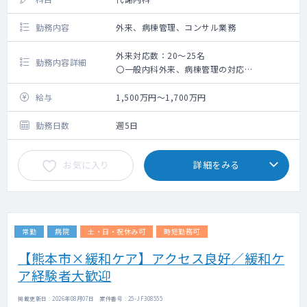
勤務内容
外来、病棟管理、コンサル業務
外来対応数：20～25名
勤務内容詳細
〇一般内科外来、病棟管理の対応
〇下肢救済センター患者の糖尿病合併症治療
をお願いいたします。（血糖コントロール
給与
1,500万円～1,700万円
等）
勤務日数
週5日
お気に入り
詳細をみる
常勤
病院
土・日・祝休み可
時短勤務可
【熊本市×緩和ケア】アクセス良好／緩和ケ
ア経験者大歓迎
掲載更新日 : 2026年08月07日 案件番号 : 25-JF308555