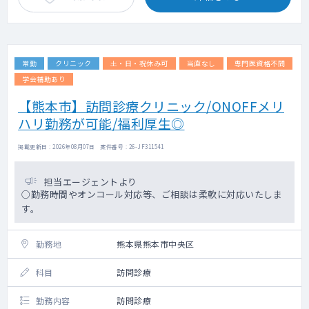
常勤
クリニック
土・日・祝休み可
当直なし
専門医資格不問
学会補助あり
【熊本市】訪問診療クリニック/ONOFFメリ
ハリ勤務が可能/福利厚生◎
掲載更新日 : 2026年08月07日 案件番号 : 26-JF311541
担当エージェントより
○勤務時間やオンコール対応等、ご相談は柔軟に対応いたしま
す。
勤務地
熊本県熊本市中央区
科目
訪問診療
勤務内容
訪問診療