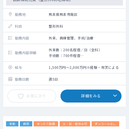
勤務地
熊本県熊本市南区
科目
整形外科
勤務内容
外来、病棟管理、手術/治療
外来数：200名程度／日（全科）
勤務内容詳細
手術数：700件程度
・整形外科の外来・オペ・病棟管理をお願い
いたします。
給与
1,500万円～2,000万円※経験・年次による
・年間オペ数700件程度（整形外科）
・関節鏡視下手術や人工関節置換術の割合が
勤務日数
週5日
高めです。
・当直無でも相談可能です。
お気に入り
詳細をみる
常勤
病院
ゆったり勤務
土・日・祝休み可
オンコールなし