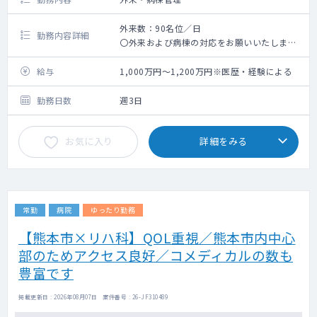
外来数：90名位／日
勤務内容詳細
〇外来および病棟の対応をお願いいたしま
す。
〇統合失調症、うつ、認知症の患者の割合が
給与
1,000万円～1,200万円※医歴・経験による
多いです。
勤務日数
週3日
お気に入り
詳細をみる
常勤
病院
ゆったり勤務
【熊本市×リハ科】QOL重視／熊本市内中心
部のためアクセス良好／コメディカルの数も
豊富です
掲載更新日 : 2026年08月07日 案件番号 : 26-JF310489