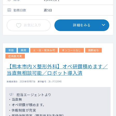
なります。
〇主治医として、病棟を20～25名程度担当し
勤務日数
週5日
ていただきます。（一般病床メイン）
〇当直は週1回程度（頻度としては週1回を下
お気に入り
詳細をみる
回る可能性もございます）
〇オペはございません。
常勤
病院
土・日・祝休み可
オンコールなし
高額給与
症例数充実
【熊本市内×整形外科】オペ研鑽積めます／
当直無相談可能／ロボット導入済
掲載更新日 : 2026年08月07日 案件番号 : 26-JF313040
担当エージェントより
・当直無
・オペ研鑽が積めます。
・休暇制度が充実
・医師体制充実（整形外科5名体制）