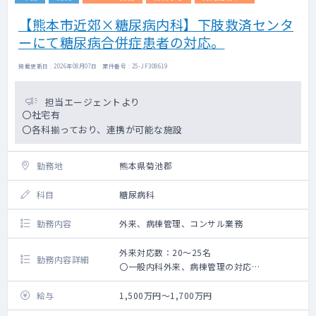
【熊本市近郊×糖尿病内科】下肢救済センタ
ーにて糖尿病合併症患者の対応。
掲載更新日 : 2026年08月07日 案件番号 : 25-JF308619
担当エージェントより
〇社宅有
〇各科揃っており、連携が可能な施設
勤務地
熊本県菊池郡
科目
糖尿病科
勤務内容
外来、病棟管理、コンサル業務
外来対応数：20～25名
勤務内容詳細
〇一般内科外来、病棟管理の対応
〇下肢救済センター患者の糖尿病合併症治療
をお願いいたします。
給与
1,500万円～1,700万円