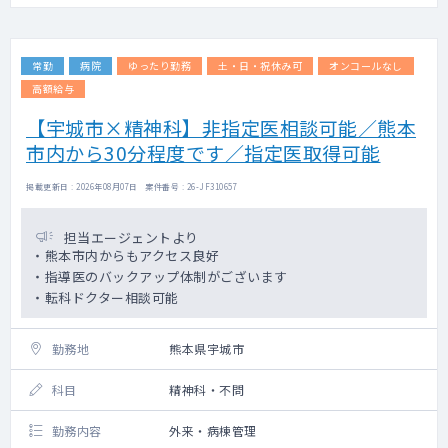
常勤
病院
ゆったり勤務
土・日・祝休み可
オンコールなし
高額給与
【宇城市×精神科】非指定医相談可能／熊本
市内から30分程度です／指定医取得可能
掲載更新日 : 2026年08月07日 案件番号 : 26-JF310657
担当エージェントより
・熊本市内からもアクセス良好
・指導医のバックアップ体制がございます
・転科ドクター相談可能
勤務地
熊本県宇城市
科目
精神科・不問
勤務内容
外来・病棟管理