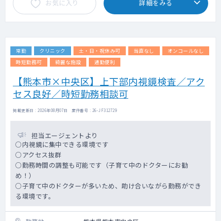
お気に入り
詳細をみる
・常勤医1名 非常勤医2名
常勤
クリニック
土・日・祝休み可
当直なし
オンコールなし
時短勤務可
綺麗な施設
通勤便利
【熊本市×中央区】上下部内視鏡検査／アク
セス良好／時短勤務相談可
掲載更新日 : 2026年08月07日 案件番号 : 26-JF312729
担当エージェントより
○内視鏡に集中できる環境です
○アクセス抜群
○勤務時間の調整も可能です（子育て中のドクターにお勧
め！）
○子育て中のドクターが多いため、助け合いながら勤務ができ
る環境です。