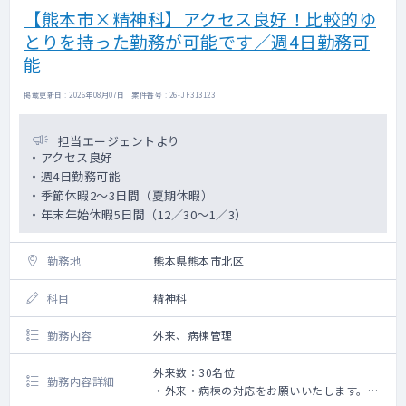
【熊本市×精神科】アクセス良好！比較的ゆ
とりを持った勤務が可能です／週4日勤務可
能
掲載更新日 : 2026年08月07日 案件番号 : 26-JF313123
担当エージェントより
・アクセス良好
・週4日勤務可能
・季節休暇2～3日間（夏期休暇）
・年末年始休暇5日間（12／30～1／3）
勤務地
熊本県熊本市北区
科目
精神科
勤務内容
外来、病棟管理
外来数：30名位
勤務内容詳細
・外来・病棟の対応をお願いいたします。