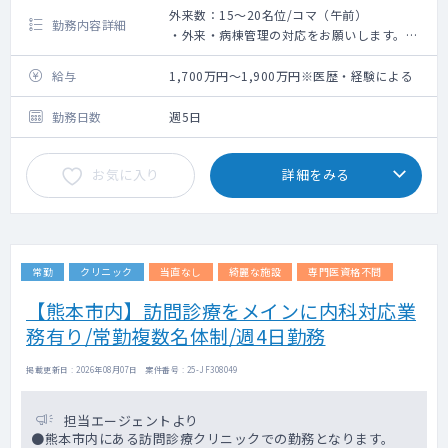
外来数：15～20名位/コマ（午前）
勤務内容詳細
・外来・病棟管理の対応をお願いします。
・比較的落ち着いた患者が多いです。
・消化器系の患者もいらっしゃいますが、基
給与
1,700万円～1,900万円※医歴・経験による
本的には一般内科の対応です。
勤務日数
週5日
お気に入り
詳細をみる
常勤
クリニック
当直なし
綺麗な施設
専門医資格不問
【熊本市内】訪問診療をメインに内科対応業
務有り/常勤複数名体制/週4日勤務
掲載更新日 : 2026年08月07日 案件番号 : 25-JF308049
担当エージェントより
●熊本市内にある訪問診療クリニックでの勤務となります。