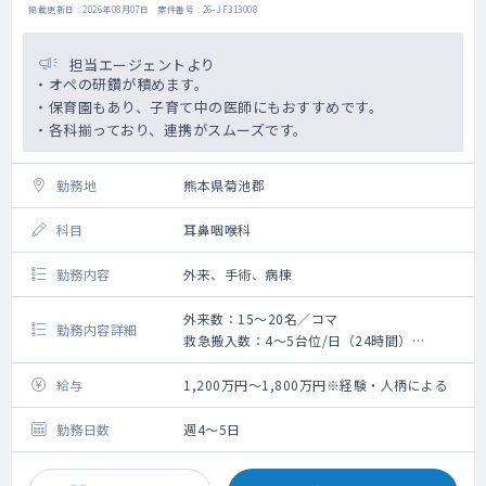
掲載更新日 : 2026年08月07日 案件番号 : 26-JF313008
担当エージェントより
・オペの研鑽が積めます。
・保育園もあり、子育て中の医師にもおすすめです。
・各科揃っており、連携がスムーズです。
勤務地
熊本県菊池郡
科目
耳鼻咽喉科
勤務内容
外来、手術、病棟
外来数：15～20名／コマ
勤務内容詳細
救急搬入数：4～5台位/日（24時間）
手術数：30件程度／年
・外来・オペを中心に勤務をお願いいたしま
給与
1,200万円～1,800万円※経験・人柄による
す。
・オペは年間30件程度です。
勤務日数
週4～5日
・摂食・嚥下外来・小児言語外来・補聴器外
来なども行っております※予約制