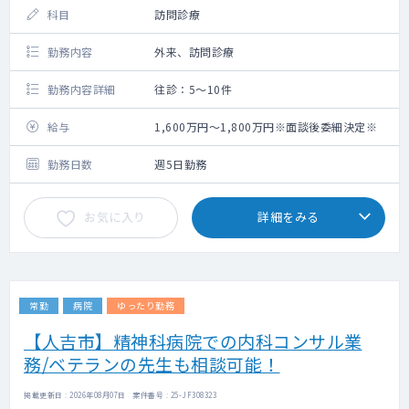
科目
訪問診療
勤務内容
外来、訪問診療
勤務内容詳細
往診：5～10件
給与
1,600万円～1,800万円※面談後委細決定※
勤務日数
週5日勤務
お気に入り
詳細をみる
常勤
病院
ゆったり勤務
【人吉市】精神科病院での内科コンサル業
務/ベテランの先生も相談可能！
掲載更新日 : 2026年08月07日 案件番号 : 25-JF308323