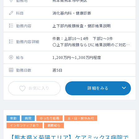
勤務地
熊本県熊本市中央区
科目
消化器内科・健康診断
勤務内容
上下部内視鏡検査・健診結果説明
件数：上部10～14件 下部2～3件
勤務内容詳細
〇上下部内視鏡ならびに結果説明のご対応を
お願いいたします。
〇上部が多めの内視鏡検査です。
給与
1,200万円～1,300万円程度
勤務日数
週5日
お気に入り
詳細をみる
常勤
病院
ゆったり勤務
土・日・祝休み可
インセンティブあり
高額給与
【熊本県×菊陽エリア】ケアミックス病院で