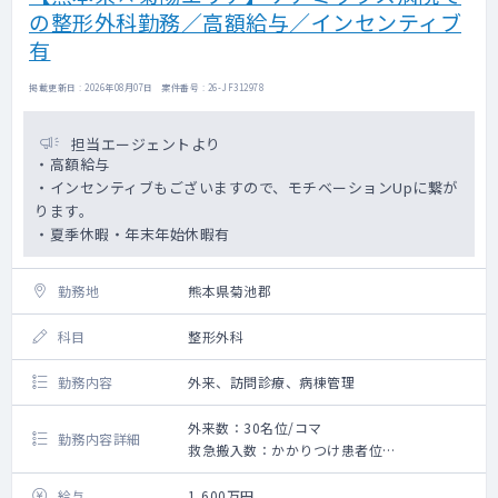
の整形外科勤務／高額給与／インセンティブ
有
掲載更新日 : 2026年08月07日 案件番号 : 26-JF312978
担当エージェントより
・高額給与
・インセンティブもございますので、モチベーションUpに繋が
ります。
・夏季休暇・年末年始休暇有
勤務地
熊本県菊池郡
科目
整形外科
勤務内容
外来、訪問診療、病棟管理
外来数：30名位/コマ
勤務内容詳細
救急搬入数：かかりつけ患者位
〇整形外科外来の対応をお願いします
〇午前30名程度、午後は20名程度の外来数と
給与
1,600万円