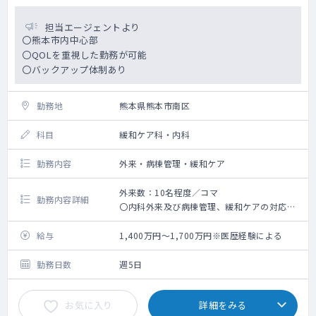
担当エージェントより
〇熊本市内中心部
〇QOLを重視した勤務が可能
〇バックアップ体制あり
勤務地
熊本県熊本市南区
科目
緩和ケア科・内科
勤務内容
外来・病棟管理・緩和ケア
外来数：10名程度／コマ
勤務内容詳細
〇内科外来及び病棟管理、緩和ケアの対応
〇オンコールについては、法人内関連施設の
看取りが発生した場合に出動になります（手
給与
1,400万円～1,700万円※医歴経験による
当有）
勤務日数
週5日
お気に入り
詳細をみる