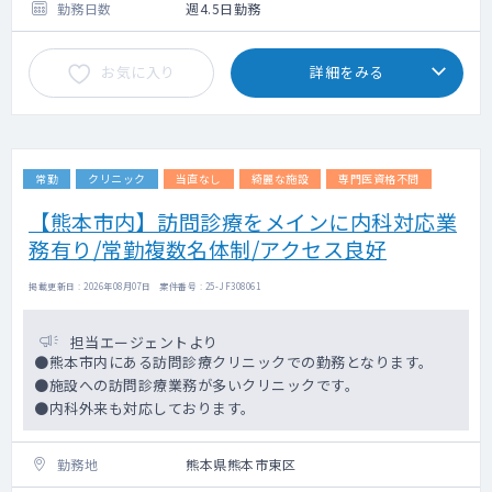
勤務日数
週4.5日勤務
お気に入り
詳細をみる
常勤
クリニック
当直なし
綺麗な施設
専門医資格不問
【熊本市内】訪問診療をメインに内科対応業
務有り/常勤複数名体制/アクセス良好
掲載更新日 : 2026年08月07日 案件番号 : 25-JF308061
担当エージェントより
●熊本市内にある訪問診療クリニックでの勤務となります。
●施設への訪問診療業務が多いクリニックです。
●内科外来も対応しております。
勤務地
熊本県熊本市東区