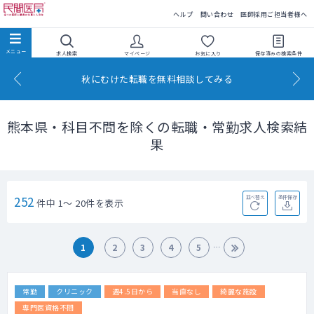
民間医局
ヘルプ
問い合わせ
医師採用ご担当者様へ
求人検索
マイページ
お気に入り
保存済みの
検索条件
秋にむけた転職を無料相談してみる
熊本県・科目不問を除くの転職・常勤求人検索結
果
252
並べ替え
条件保存
件中 1～ 20件を表示
1
2
3
4
5
常勤
クリニック
週4.5日から
当直なし
綺麗な施設
専門医資格不問