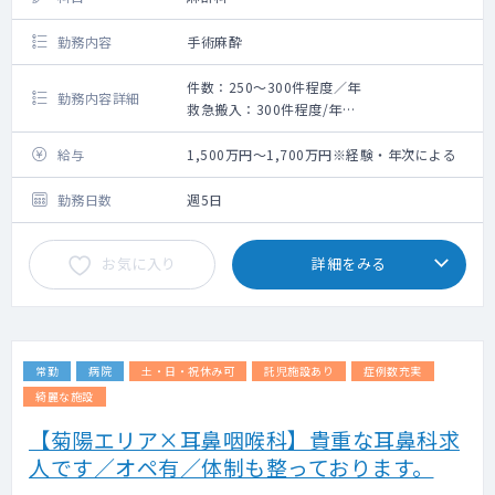
勤務内容
手術麻酔
件数：250～300件程度／年
勤務内容詳細
救急搬入：300件程度/年
〇オペ麻酔の対応をお願いいたします。
〇年間オペ数250～300件程度（整形外科がほ
給与
1,500万円～1,700万円※経験・年次による
とんど）
〇救急件数は年間300台程度です。
勤務日数
週5日
お気に入り
詳細をみる
常勤
病院
土・日・祝休み可
託児施設あり
症例数充実
綺麗な施設
【菊陽エリア×耳鼻咽喉科】貴重な耳鼻科求
人です／オペ有／体制も整っております。