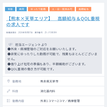
常勤
病院
ゆったり勤務
土・日・祝休み可
高額給与
【熊本×天草エリア】 高額給与＆QOL重視
の求人です
掲載更新日 : 2026年08月07日 案件番号 : 25-JF308399
担当エージェントより
●外来・病棟管理のご対応をお願いいたします。
●非常にゆったりした勤務が可能で、残業もほとんどございま
せん。
●借り上げ社宅の準備もあり、半額補助がございます。
●QOL重視の働き方が可能です。
勤務地
熊本県天草市
科目
消化器内科
勤務内容
外来1コマ～2コマ／病棟管理