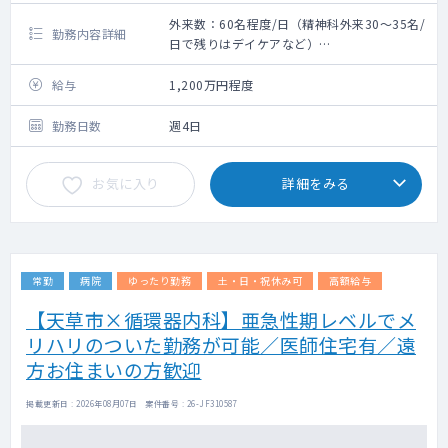
外来数：60名程度/日（精神科外来30～35名/
勤務内容詳細
日で残りはデイケアなど）
救急搬入数：なし
〇外来・病棟の対応
給与
1,200万円程度
〇うつ病、認知症の患者の割合が高いです
（アルコール依存症も稀にいます）
勤務日数
週4日
〇指導医のサポート体制がございます。
お気に入り
詳細をみる
常勤
病院
ゆったり勤務
土・日・祝休み可
高額給与
【天草市×循環器内科】亜急性期レベルでメ
リハリのついた勤務が可能／医師住宅有／遠
方お住まいの方歓迎
掲載更新日 : 2026年08月07日 案件番号 : 26-JF310587