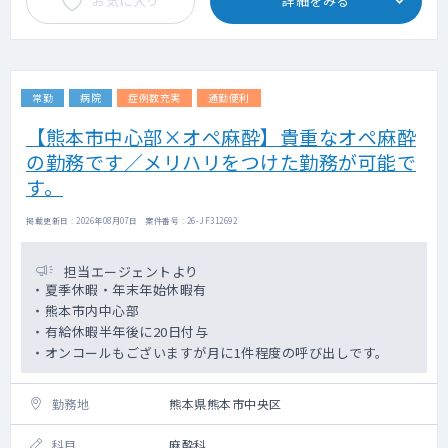
お気に入り
詳細をみる
常勤
病院
症例数充実
通勤便利
【熊本市中心部×オペ麻酔】貴重なオペ麻酔
の勤務です／メリハリをつけた勤務が可能で
す。
掲載更新日 : 2026年08月07日 案件番号 : 26-JF312692
担当エージェントより
・夏季休暇・年末年始休暇有
・熊本市内中心部
・有給休暇半年後に20日付与
・オンコールもございますが月に1件程度の呼び出しです。
勤務地
熊本県熊本市中央区
科目
麻酔科