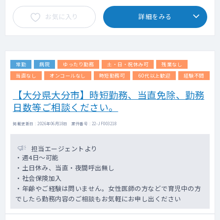
お気に入り
詳細をみる
常勤
病院
ゆったり勤務
土・日・祝休み可
残業なし
当直なし
オンコールなし
時短勤務可
60代以上歓迎
経験不問
【大分県大分市】時短勤務、当直免除、勤務
日数等ご相談ください。
掲載更新日 : 2026年06月18日 案件番号 : 22-JF003218
担当エージェントより
・週4日～可能
・土日休み、当直・夜間呼出無し
・社会保険加入
・年齢やご経験は問いません。女性医師の方などで育児中の方
でしたら勤務内容のご相談もお気軽にお申し出ください