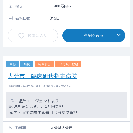
給与
1,400万円～
勤務日数
週5日
お気に入り
詳細をみる
常勤
病院
当直なし
60代以上歓迎
大分市 臨床研修指定病院
掲載更新日 : 2026年05月28日 案件番号 : 21-JF004541
担当エージェントより
託児所あります。月1万円負担
見学・面接に関する費用は当院で負担
勤務地
大分県大分市