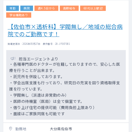
常勤
病院
週4.5日から
高額給与
60代以上歓迎
学会補助あり
【佐伯市×透析科】学閥無し／地域の総合病
院でのご勤務です！
掲載更新日 : 2026年05月27日 案件番号 : 20-JF007081
担当エージェントより
・各種専門医のドクターが在籍しておりますので、安心した医
療を行うことが出来ます。
・託児所を併設しております。
・学会出席支援も行っており、研究日の充実を図り資格取得支
援を行っています。
・学閥無し（派遣は非常勤のみ）
・医師の待機室（医局）は全て個室です。
・借り上げ住宅の提供可能（費用負担上限あり）
・面接はご家族同席も可能です
勤務地
大分県佐伯市