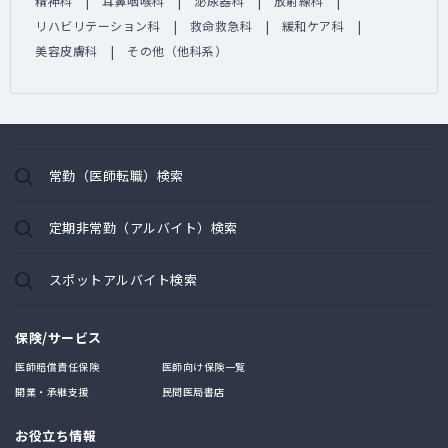
精神科
耳鼻咽喉科
泌尿器科
放射線科
リハビリテーション科
救命救急科
緩和ケア科
美容皮膚科
その他（他科系）
常勤（医師転職）検索
定期非常勤（アルバイト）検索
スポットアルバイト検索
保険/サービス
医師賠償責任保険
医師向け保険一覧
開業・承継支援
民間医局書店
お役立ち情報