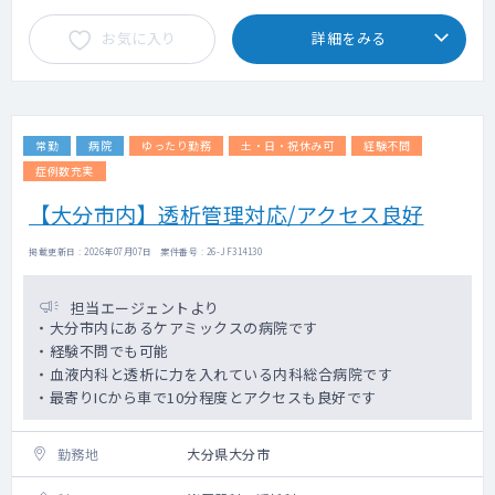
お気に入り
詳細をみる
常勤
病院
ゆったり勤務
土・日・祝休み可
経験不問
症例数充実
【大分市内】透析管理対応/アクセス良好
掲載更新日 : 2026年07月07日 案件番号 : 26-JF314130
担当エージェントより
・大分市内にあるケアミックスの病院です
・経験不問でも可能
・血液内科と透析に力を入れている内科総合病院です
・最寄りICから車で10分程度とアクセスも良好です
勤務地
大分県大分市