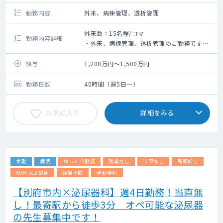
勤務内容
外来、病棟管理、透析管理
外来数：15名程/コマ
勤務内容詳細
・外来、病棟管理、透析管理のご勤務です。
・外来は週3コマ、1コマあたり15名程をご対
応いただきます。
給与
1,200万円～1,500万円
・病棟は主治医として12名程を担当いただき
ます。
勤務日数
40時間（週5日～）
・当院では透析ベッドを13床持っており1日
あたり20名前後の透析管理を実施しておりま
お気に入り
詳細をみる
す。
常勤
病院
ゆったり勤務
残業なし
当直なし
高額給与
60代以上歓迎
経験不問
通勤便利
【別府市内×泌尿器科】週4日勤務！当直無
し！最寄駅から徒歩3分 オペ可能な泌尿器
の先生募集中です！