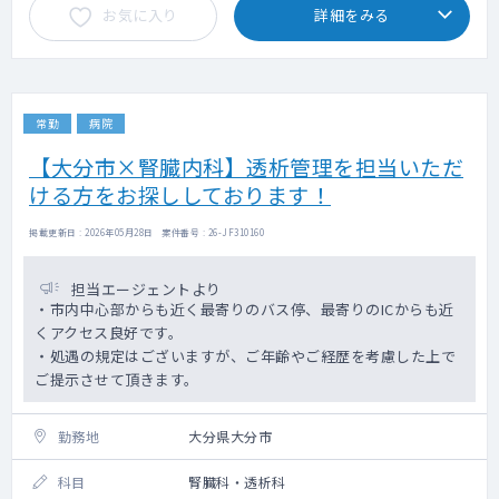
お気に入り
詳細をみる
常勤
病院
【大分市×腎臓内科】透析管理を担当いただ
ける方をお探ししております！
掲載更新日 : 2026年05月28日 案件番号 : 26-JF310160
担当エージェントより
・市内中心部からも近く最寄りのバス停、最寄りのICからも近
くアクセス良好です。
・処遇の規定はございますが、ご年齢やご経歴を考慮した上で
ご提示させて頂きます。
勤務地
大分県大分市
科目
腎臓科・透析科