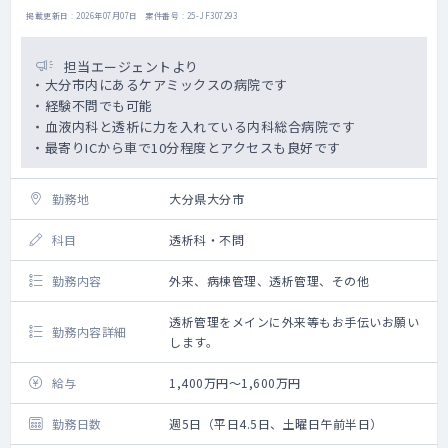
掲載更新日 : 2026年07月07日 案件番号 : 25-JF307293
担当エージェントより
・大分市内にあるケアミックスの病院です
・経験不問でも可能
・血液内科と透析に力を入れている内科総合病院です
・最寄りICから車で10分程度とアクセスも良好です
勤務地
大分県大分市
科目
透析科・不問
勤務内容
外来、病棟管理、透析管理、その他
透析管理をメインに外来等もお手伝いお願い
勤務内容詳細
します。
給与
1,400万円～1,600万円
勤務日数
週5日（平日4.5日、土曜日午前半日）