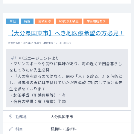
※施術は看護師が実施します。
◇保険診療の内容に関しては先生の意向に沿
って対応する症例を絞って行う予定です。
常勤
病院
高額給与
60代以上歓迎
学会補助あり
◇保険診療は自由診療の予約外来の合間に診
てもらうことを想定しております（保険診療
【大分県国東市】へき地医療希望の方必見！
も予約制を想定）。
◇電子カルテ：i-HIS（ヴェリタス社）
掲載更新日 : 2026年05月28日 案件番号 : 21-JF001029
◇祝日も勤務日となります。
担当エージェントより
・マリンスポーツや釣りに興味があり、海の近くで田舎暮らし
をしてみたい先生必見
・『人の病を診るのではなく、病の「人」を診る。』を信条と
し、患者様の声に耳を傾けていただき柔軟に対応して頂ける先
生を求めております
・赴任手当（引越費用等）：有
・宿舎の提供：有（有償）半額
勤務地
大分県国東市
科目
腎臓科・透析科