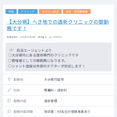
常勤
クリニック
60代以上歓迎
院長・管理職募集
【大分県】へき地での透析クリニックの御勤
務です！
掲載更新日 : 2026年05月28日 案件番号 : 23-JF000552
担当エージェントより
◯大分県内にある透析専門のクリニックです
◯管理者としての御勤務になります。
◯シャント造設は外部のドクターが対応します！
勤務地
大分県竹田市
科目
腎臓科・透析科
勤務内容
透析管理
勤務内容詳細
受診者：90名位の登録患者あり