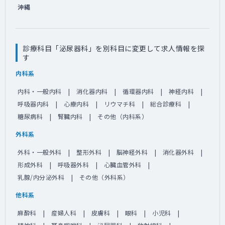
沖縄
診療科目「泌尿器科」を別科目に変更して求人情報を探
す
内科系
内科・一般内科
消化器内科
循環器内科
神経内科
呼吸器内科
心療内科
リウマチ科
総合診療科
糖尿病科
腎臓内科
その他（内科系）
外科系
外科・一般外科
整形外科
脳神経外科
消化器外科
形成外科
呼吸器外科
心臓血管外科
乳腺/内分泌外科
その他（外科系）
他科系
麻酔科
産婦人科
皮膚科
眼科
小児科