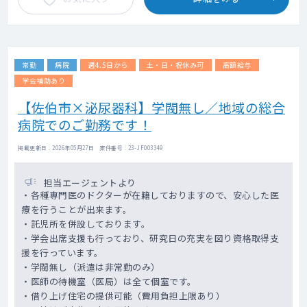
常勤
病院
週4.5日から
土・日・祝休み可
高額給与
学会補助あり
【佐伯市×泌尿器科】学閥無し／地域の総合
病院でのご勤務です！
掲載更新日 : 2026年05月27日 案件番号 : 23-JF003349
担当エージェントより
・各種専門医のドクターが在籍しておりますので、安心した医
療を行うことが出来ます。
・託児所を併設しております。
・学会出席支援も行っており、研究日の充実を図り資格取得支
援を行っています。
・学閥無し（派遣は非常勤のみ）
・医師の待機室（医局）は全て個室です。
・借り上げ住宅の提供可能（費用負担上限あり）