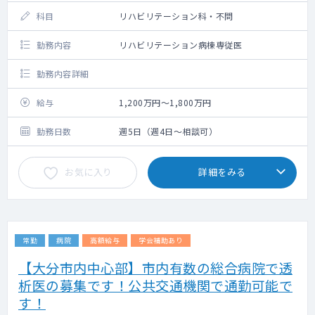
科目
リハビリテーション科・不問
勤務内容
リハビリテーション病棟専従医
勤務内容詳細
給与
1,200万円～1,800万円
勤務日数
週5日（週4日～相談可）
お気に入り
詳細をみる
常勤
病院
高額給与
学会補助あり
【大分市内中心部】市内有数の総合病院で透
析医の募集です！公共交通機関で通勤可能で
す！