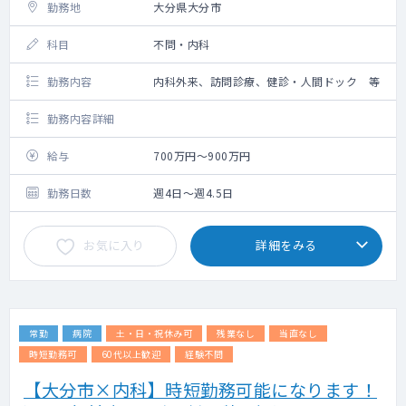
勤務地
大分県大分市
科目
不問・内科
勤務内容
内科外来、訪問診療、健診・人間ドック 等
勤務内容詳細
給与
700万円～900万円
勤務日数
週4日～週4.5日
お気に入り
詳細をみる
常勤
病院
土・日・祝休み可
残業なし
当直なし
時短勤務可
60代以上歓迎
経験不問
【大分市×内科】時短勤務可能になります！