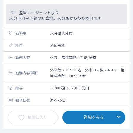
担当エージェントより
大分市内中心部の好立地。大分駅から徒歩圏内です
勤務地
大分県大分市
科目
泌尿器科
勤務内容
外来、病棟管理、手術/治療
外来数：20～30名 外来コマ数：4コマ 担
勤務内容詳細
当病床数：10～15床
手術数：月30～40件
給与
1,700万円～2,000万円
勤務日数
週4～5日
お気に入り
詳細をみる