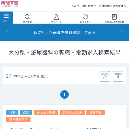
民間医局
ヘルプ
問い合わせ
医師採用ご担当者様へ
求人検索
マイページ
お気に入り
保存済みの
検索条件
秋にむけた転職を無料相談してみる
大分県・泌尿器科の転職・常勤求人検索結果
17
並べ替え
条件保存
件中 1～ 17件を表示
1
常勤
病院
ゆったり勤務
60代以上歓迎
経験不問
学会補助あり