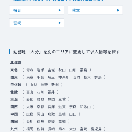
福岡
熊本
宮崎
勤務地「大分」を別のエリアに変更して求人情報を探す
北海道
（
）
東北
青森
岩手
宮城
秋田
山形
福島
（
）
関東
東京
千葉
埼玉
神奈川
茨城
栃木
群馬
（
）
甲信越
山梨
長野
新潟
（
）
北陸
富山
石川
福井
（
）
東海
愛知
岐阜
静岡
三重
（
）
関西
大阪
京都
兵庫
滋賀
奈良
和歌山
（
）
中国
広島
岡山
鳥取
島根
山口
（
）
四国
香川
徳島
愛媛
高知
（
）
九州
福岡
佐賀
長崎
熊本
大分
宮崎
鹿児島