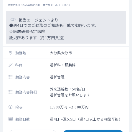
掲載更新日 : 2026年05月28日 案件番号 : 26-JF310940
担当エージェントより
●週4日でのご勤務のご相談も可能で御座います。
☆臨床研修指定病院
託児所あります（月1万円負担）
勤務地
大分県大分市
科目
透析科・腎臓科
勤務内容
透析管理
外来透析数：50名/日
勤務内容詳細
透析管理をお願いします
給与
1,500万円～2,000万円
勤務日数
週4日～週5.5日（週4日以上から相談可能）