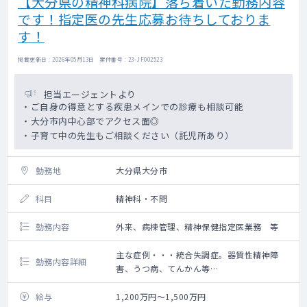
【大分県の精神科病院】落ち着いた勤務内容
です！指定医の先生応募お待ちしておりま
す！
掲載更新日 : 2026年05月13日 案件番号 : 23-JF002523
担当エージェントより
・ご自身の得意とする疾患メインでの診療も相談可能
・大分市内中心部でアクセス面◎
・子育て中の先生もご相談ください（託児所あり）
勤務地
大分県大分市
科目
精神科・不問
勤務内容
外来、病棟管理、精神保健指定医業務 等
主な症例・・・統合失調症。器質性精神障
勤務内容詳細
害、うつ病、てんかん等
外来
週1コマ
給与
1,200万円～1,500万円