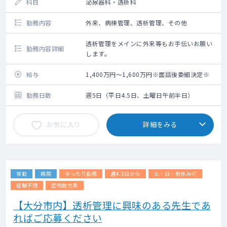
科目
泌尿器科・透析科
勤務内容
外来、病棟管理、透析管理、その他
透析管理をメインに外来等もお手伝いお願い
勤務内容詳細
します。
給与
1,400万円～1,600万円※面談後委細決定※
勤務日数
週5日（平日4.5日、土曜日午前半日）
お気に入り
詳細をみる
常勤
病院
ゆったり勤務
週4.5日から
土・日・祝休み可
経験不問
症例数充実
【大分市内】透析管理に興味のある先生であ
ればご応募ください