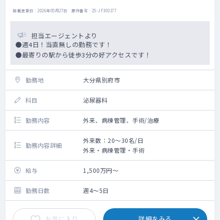
掲載更新日 : 2026年05月27日 案件番号 : 25-JF303177
担当エージェントより
●週4日！当直無しの勤務です！
●最寄りの駅から徒歩3分の好アクセスです！
勤務地
大分県別府市
科目
泌尿器科
勤務内容
外来、病棟管理、手術/治療
外来数：20～30名/日
勤務内容詳細
外来・病棟管理・手術
給与
1,500万円～
勤務日数
週4～5日
お気に入り
詳細をみる