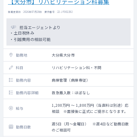
【大分市】リハビリテーション科募集
掲載更新日 : 2026年07月28日 案件番号 : 22-JF002292
担当エージェントより
・土日祝休み
・引越費用の相談可能
勤務地
大分県大分市
科目
リハビリテーション科・不問
勤務内容
病棟管理（病棟専従）
勤務内容詳細
救急搬入数：ほぼなし
1,200万円 ～ 1,800万円（当直料は別途）応
給与
相談 ※面接後に正式にご提示となります。
週5日（月～金曜日） ※週4日など勤務日数
勤務日数
のご相談可