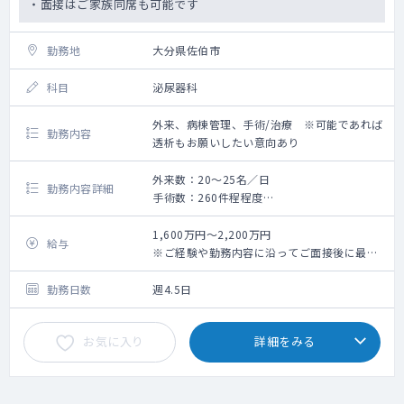
・面接はご家族同席も可能です
勤務地
大分県佐伯市
科目
泌尿器科
外来、病棟管理、手術/治療 ※可能であれば
勤務内容
透析もお願いしたい意向あり
外来数：20～25名／日
勤務内容詳細
手術数：260件程程度
・外来、病棟管理、手術/治療のご勤務です。
・可能でしたら透析もご依頼したい意向で
1,600万円～2,200万円
給与
す。
※ご経験や勤務内容に沿ってご面接後に最終
提示
勤務日数
週4.5日
お気に入り
詳細をみる