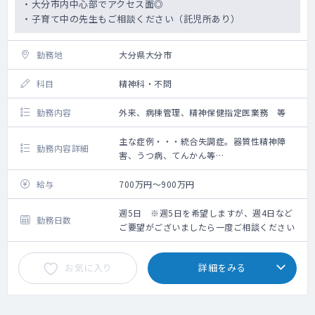
・大分市内中心部でアクセス面◎
・子育て中の先生もご相談ください（託児所あり）
勤務地
大分県大分市
科目
精神科・不問
勤務内容
外来、病棟管理、精神保健指定医業務 等
主な症例・・・統合失調症。器質性精神障
勤務内容詳細
害、うつ病、てんかん等
外来
週1コマ
給与
700万円～900万円
担当医制
医師により20～50名/コマ
週5日 ※週5日を希望しますが、週4日など
勤務日数
病棟管理
ご要望がございましたら一度ご相談ください
受持ち50名位
時間外の対応：基本無し。出動は無し、稀に
お気に入り
詳細をみる
コールで指示を仰ぐケースはある
※月1回程度土曜日の診療をお願いする可能性
あり