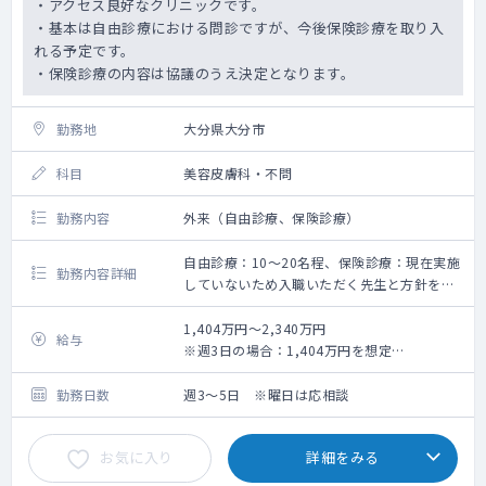
・アクセス良好なクリニックです。
・基本は自由診療における問診ですが、今後保険診療を取り入
れる予定です。
・保険診療の内容は協議のうえ決定となります。
勤務地
大分県大分市
科目
美容皮膚科・不問
勤務内容
外来（自由診療、保険診療）
自由診療：10～20名程、保険診療：現在実施
勤務内容詳細
していないため入職いただく先生と方針を決
める予定です。
◇医療脱毛・痩身・アートメイクに関する問
1,404万円～2,340万円
給与
診（既往・禁忌確認・同意書説明）、及び内
※週3日の場合：1,404万円を想定
科もしくは皮膚科の保険診療・処方をお願い
※週4日の場合：1,872万円を想定
いたします。
※週5日の場合：2,340万円を想定
勤務日数
週3～5日 ※曜日は応相談
◇主に医療脱毛を実施しておりますが、今後
※日給90,000円換算のため勤務回数によって
は脂肪溶解注射を取り入れる予定です。
変動有り。
お気に入り
詳細をみる
◇対応数：自由診療の問診:10～20名／日、
保険診療:これから開始する為未定