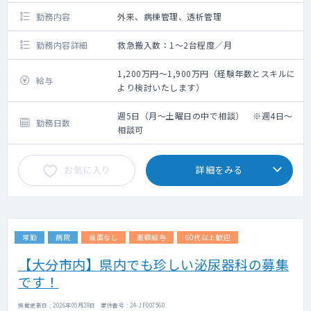
勤務内容
外来、病棟管理、透析管理
勤務内容詳細
救急搬入数：1～2台程度／月
1,200万円～1,900万円（経験年数とスキルに
給与
より検討いたします）
週5日（月～土曜日の中で相談） ※週4日～
勤務日数
相談可
お気に入り
詳細をみる
常勤
病院
当直なし
高額給与
60代以上歓迎
【大分市内】県内でも珍しい泌尿器科の募集
です！
掲載更新日 : 2026年05月28日 案件番号 : 24-JF007560