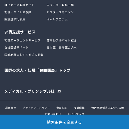
はじめての転職ガイド
エリア別・転職市場
転職・バイト体験談
ドクターズマガジン
医療過誤判例集
キャリアコラム
求職支援サービス
転職エージェントサービス
非常勤アルバイト紹介
女性医師サポート
専攻医・専修医の方へ
医師転職のおすすめ求人特集
医師の求人・転職「民間医局」トップ
メディカル・プリンシプル社
運営会社
プライバシーポリシー
会員規約
推奨環境
特定商取引法に基づく表示
お問い合わせ
サイトマップ
検索条件を変更する
© 2017 MEDICAL PRINCIPLE CO., LTD.