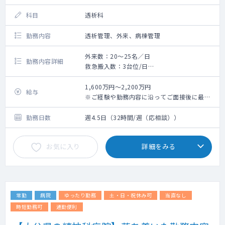
科目
透析科
勤務内容
透析管理、外来、病棟管理
外来数：20～25名／日
勤務内容詳細
救急搬入数：3台位/日
・透析管理、外来、病棟管理のご勤務です。
・勤務スケジュールや勤務ボリュームは選考
1,600万円～2,200万円
給与
を通して調整となります。
※ご経験や勤務内容に沿ってご面接後に最終
提示
勤務日数
週4.5日（32時間/週（応相談））
お気に入り
詳細をみる
常勤
病院
ゆったり勤務
土・日・祝休み可
当直なし
時短勤務可
通勤便利