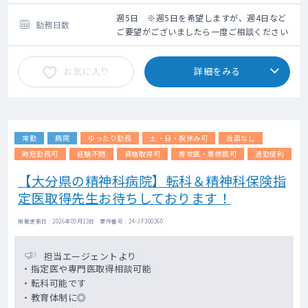
担当医制
医師により20～50名/コマ
週5日 ※週5日を希望しますが、週4日など
勤務日数
病棟管理
ご要望がございましたら一度ご相談ください
受持ち50名位
時間外の対応：基本無し。出動は無し、稀に
お気に入り
詳細をみる
コールで指示を仰ぐケースはある
※月1回程度土曜日の診療をお願いする可能性
あり
常勤
病院
ゆったり勤務
土・日・祝休み可
当直なし
時短勤務可
経験不問
資格取得可
専攻医・専修医可
通勤便利
【大分県の精神科病院】転科＆精神科保険指
定医取得先生お待ちしております！
掲載更新日 : 2026年05月13日 案件番号 : 24-JF300260
担当エージェントより
・指定医や専門医取得相談可能
・転科可能です
・教育体制に◎