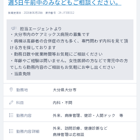
週5日午前中のみなどもご相談ください。
掲載更新日 : 2026年06月18日 案件番号 : 24-JF300312
担当エージェントより
・大分市内のケアミックス病院の募集です
・病棟は高齢者の合併症の方も多く、専門問わず内科を見て頂
ける方を探しております
・勤務日数や就業時間等お気軽にご相談ください
・年齢やご経験は問いません。女性医師の方などで育児中の方
でしたら勤務内容のご相談もお気軽にお申し出ください
・当直免除
勤務地
大分県大分市
科目
内科・不問
勤務内容
外来、病棟管理、健診・人間ドック 等
外来、訪問診療、健康診断など
勤務内容詳細
病棟管理は応相談