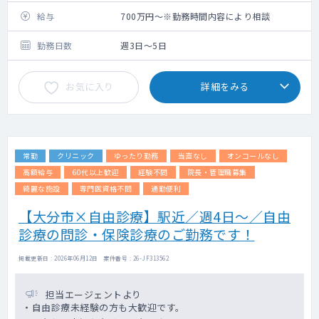
給与
700万円～※勤務時間内容により相談
勤務日数
週3日～5日
お気に入り
詳細をみる
常勤
クリニック
ゆったり勤務
当直なし
オンコールなし
高額給与
60代以上歓迎
経験不問
院長・管理職募集
綺麗な施設
専門医資格不問
通勤便利
【大分市×自由診療】駅近／週4日～／自由
診療の問診・保険診療のご勤務です！
掲載更新日 : 2026年06月12日 案件番号 : 26-JF313562
担当エージェントより
・自由診療未経験の方も大歓迎です。