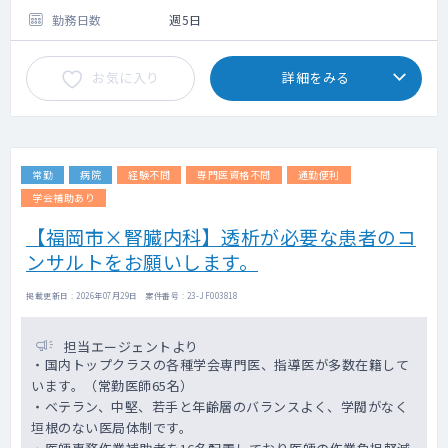
勤務日数
週5日
お気に入り
詳細をみる
常勤
病院
経験不問
専門医資格不問
通勤便利
学会補助あり
【福岡市×腎臓内科】透析が必要な患者のコ
ンサルトをお願いします。
掲載更新日 : 2026年07月29日 案件番号 : 23-JF003818
担当エージェントより
・国内トップクラスの各種学会専門医、指導医が多数在籍して
います。（常勤医師65名）
・ベテラン、中堅、若手と年齢層のバランスよく、学閥がなく
垣根のない医局体制です。