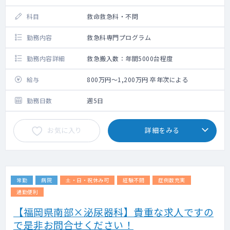
科目
救命救急科・不問
勤務内容
救急科専門プログラム
勤務内容詳細
救急搬入数：年間5000台程度
給与
800万円～1,200万円 卒年次による
勤務日数
週5日
お気に入り
詳細をみる
常勤
病院
土・日・祝休み可
経験不問
症例数充実
通勤便利
【福岡県南部×泌尿器科】貴重な求人ですの
で是非お問合せください！