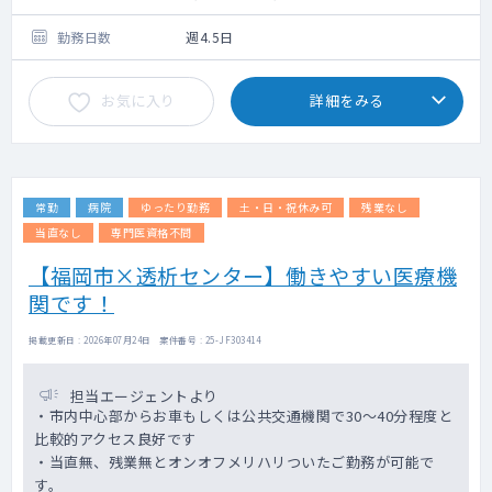
勤務日数
週4.5日
お気に入り
詳細をみる
常勤
病院
ゆったり勤務
土・日・祝休み可
残業なし
当直なし
専門医資格不問
【福岡市×透析センター】働きやすい医療機
関です！
掲載更新日 : 2026年07月24日 案件番号 : 25-JF303414
担当エージェントより
・市内中心部からお車もしくは公共交通機関で30～40分程度と
比較的アクセス良好です
・当直無、残業無とオンオフメリハリついたご勤務が可能で
す。