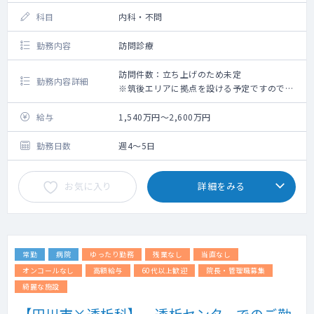
科目
内科・不問
勤務内容
訪問診療
訪問件数：立ち上げのため未定
勤務内容詳細
※筑後エリアに拠点を設ける予定ですので、
そこまで通勤が可能な方を求めております。
◇訪問診療の立ち上げにお力添え頂ける先生
給与
1,540万円～2,600万円
を探しております。
◇訪問件数や居宅・施設の内訳などは未定で
勤務日数
週4～5日
す。
◇管理者としてご勤務頂ける方もしくは勤務
お気に入り
詳細をみる
医としてご勤務頂ける方の両方を探しており
ます。
常勤
病院
ゆったり勤務
残業なし
当直なし
オンコールなし
高額給与
60代以上歓迎
院長・管理職募集
綺麗な施設
【田川市×透析科】 透析センターでのご勤