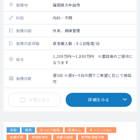
勤務地
福岡県大牟田市
科目
内科・不問
勤務内容
外来、病棟管理
勤務内容詳細
救急搬入数：0-1台程度/日
1,200万円～1,800万円 ※面談後のご提示に
給与
なります
週5日 ※週4～5日の間でご希望に応じて相談
勤務日数
可
お気に入り
詳細をみる
常勤
病院
ゆったり勤務
残業なし
オンコールなし
経験不問
資格取得可
綺麗な施設
専門医資格不問