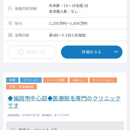
外来数：10～20名程/日
勤務内容詳細
救急搬入数：なし
外来、病棟管理及び訪問診療（要相談）
給与
1,200万円～1,600万円
勤務日数
週4日～5.5日※応相談
お気に入り
詳細をみる
常勤
クリニック
ゆったり勤務
当直なし
オンコールなし
院長・管理職募集
◆福岡市中心部◆医療脱毛専門のクリニック
です
掲載更新日 : 2026年07月21日 案件番号 : 26-JF314445
担当エージェントより