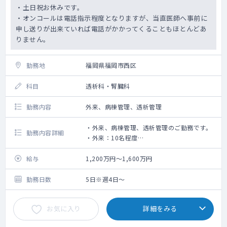
・土日祝お休みです。
・オンコールは電話指示程度となりますが、当直医師へ事前に
申し送りが出来ていれば電話がかかってくることもほとんどあ
りません。
勤務地
福岡県福岡市西区
科目
透析科・腎臓科
勤務内容
外来、病棟管理、透析管理
・外来、病棟管理、透析管理のご勤務です。
勤務内容詳細
・外来：10名程度
・透析専門入院病床：40床程度
（現在は1名にて管理されておりますが2名
給与
1,200万円～1,600万円
体制にて管理をしたいお考えです）
・シャント造設は他病院にて対応されます。
勤務日数
5日※週4日～
お気に入り
詳細をみる