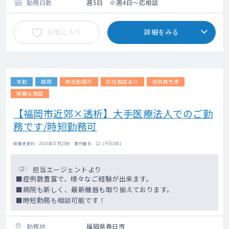
勤務日数
週5日 ※週4日～応相談
お気に入り
詳細をみる
常勤
病院
時短勤務可
託児施設あり
症例数充実
綺麗な施設
【福岡市近郊×透析】大手医療法人でのご勤
務です/時短勤務可
掲載更新日 : 2026年07月28日 案件番号 : 22-JF001681
担当エージェントより
■症例数豊富で、様々なご経験が出来ます。
■病院も新しく、最新機器も取り揃えております。
■時短勤務も相談可能です！
勤務地
福岡県春日市