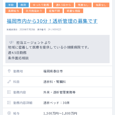
常勤
病院
ゆったり勤務
週4.5日から
残業なし
当直なし
高額給与
託児施設あり
経験不問
綺麗な施設
福岡市内から30分！透析管理の募集です
掲載更新日 : 2026年07月28日 案件番号 : 24-JH004225
担当エージェントより
地域に密着して医療を提供している小規模病院です。
週4.5日勤務
条件面応相談
勤務地
福岡県春日市
科目
透析科・腎臓科
勤務内容
外来・透析管理業務等
勤務内容詳細
透析ベッド：30床
給与
1,500万円～1,800万円