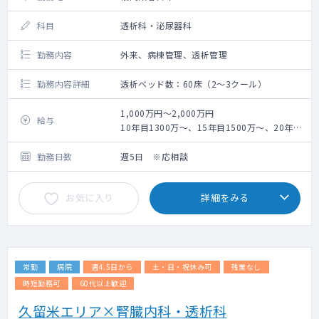
科目
透析科・泌尿器科
勤務内容
外来、病棟管理、透析管理
勤務内容詳細
透析ベッド数：60床（2～3クール）
1,000万円～2,000万円
給与
10年目1300万～、15年目1500万～、20年目
1600万～（週5日勤務当直・オンコール有の
場合）
勤務日数
週5日 ※応相談
※ご経験年数、実績等により変動
お気に入り
詳細をみる
常勤
病院
週4.5日から
土・日・祝休み可
残業なし
時短勤務可
60代以上歓迎
久留米エリア×腎臓内科・透析科