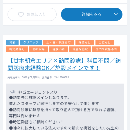
お気に入り
詳細をみる
常勤
クリニック
土・日・祝休み可
残業なし
当直なし
時短勤務可
高額給与
経験不問
綺麗な施設
専門医資格不問
【甘木朝倉エリア×訪問診療】科目不問／訪
問診療未経験OK／施設メインです！
掲載更新日 : 2026年07月28日 案件番号 : 25-JF309298
担当エージェントより
●訪問先は施設メインとなります。
慣れたスタッフが同行しますので安心して働けます
●訪問診療に熱意を持って取り組んで頂ける方であれば経験、
専門は問いません
●時短勤務もご相談ください！
●徐々に拡大している法人ですので新たな挑戦をしたい先生の