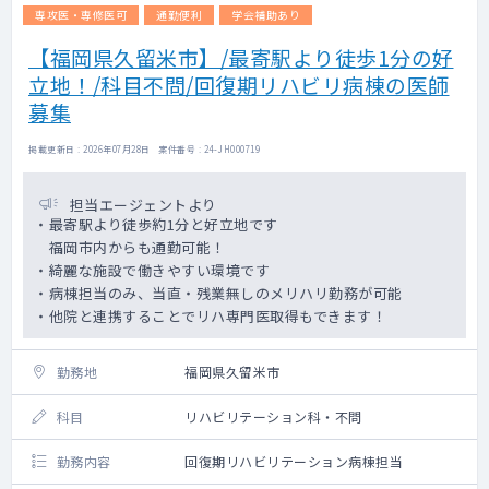
専攻医・専修医可
通勤便利
学会補助あり
【福岡県久留米市】/最寄駅より徒歩1分の好
立地！/科目不問/回復期リハビリ病棟の医師
募集
掲載更新日 : 2026年07月28日 案件番号 : 24-JH000719
担当エージェントより
・最寄駅より徒歩約1分と好立地です
福岡市内からも通勤可能！
・綺麗な施設で働きやすい環境です
・病棟担当のみ、当直・残業無しのメリハリ勤務が可能
・他院と連携することでリハ専門医取得もできます！
勤務地
福岡県久留米市
科目
リハビリテーション科・不問
勤務内容
回復期リハビリテーション病棟担当