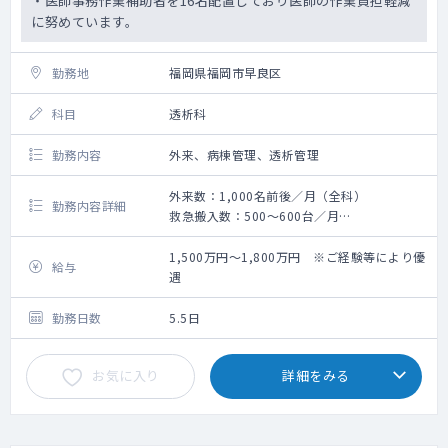
・医師事務作業補助者を16名配置しており医師の作業負担軽減
に努めています。
勤務地
福岡県福岡市早良区
科目
透析科
勤務内容
外来、病棟管理、透析管理
外来数：1,000名前後／月（全科）
勤務内容詳細
救急搬入数：500～600台／月
手術数：100～120件／月（外科系全て）
1,500万円～1,800万円 ※ご経験等により優
給与
遇
勤務日数
5.5日
お気に入り
詳細をみる