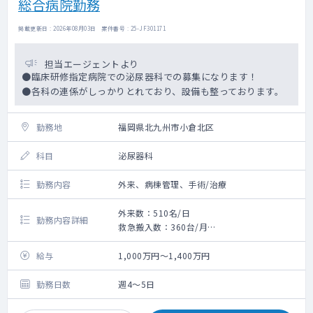
総合病院勤務
掲載更新日 : 2026年08月03日 案件番号 : 25-JF301171
担当エージェントより
●臨床研修指定病院での泌尿器科での募集になります！
●各科の連係がしっかりとれており、設備も整っております。
勤務地
福岡県北九州市小倉北区
科目
泌尿器科
勤務内容
外来、病棟管理、手術/治療
外来数：510名/日
勤務内容詳細
救急搬入数：360台/月
手術数:210件/月
給与
1,000万円～1,400万円
勤務日数
週4～5日