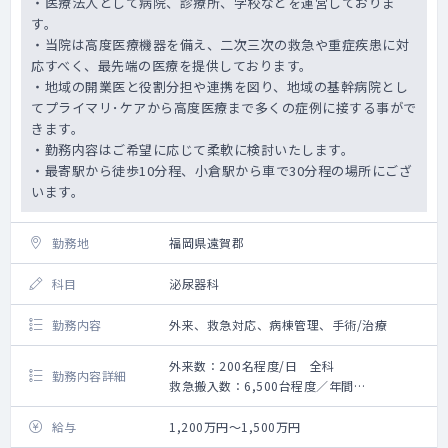
・医療法人として病院、診療所、学校などを運営しておりま
す。
・当院は高度医療機器を備え、二次三次の救急や重症疾患に対
応すべく、最先端の医療を提供しております。
・地域の開業医と役割分担や連携を図り、地域の基幹病院とし
てプライマリ･ケアから高度医療まで多くの症例に接する事がで
きます。
・勤務内容はご希望に応じて柔軟に検討いたします。
・最寄駅から徒歩10分程、小倉駅から車で30分程の場所にござ
います。
勤務地
福岡県遠賀郡
科目
泌尿器科
勤務内容
外来、救急対応、病棟管理、手術/治療
外来数：200名程度/日 全科
勤務内容詳細
救急搬入数：6,500台程度／年間
外来、救急対応、病棟管理、手術/治療
給与
1,200万円～1,500万円