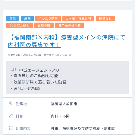
常勤
病院
ゆったり勤務
土・日・祝休み可
残業なし
60代以上歓迎
経験不問
専門医資格不問
【福岡南部×内科】療養型メインの病院にて
内科医の募集です！
掲載更新日 : 2026年07月22日 案件番号 : 25-JF308765
担当エージェントより
・当直無しのご勤務も可能！
・残業ほぼ無で落ち着いた勤務
・週4日～応相談
勤務地
福岡県大牟田市
科目
内科・不問
勤務内容
外来、病棟管理及び訪問診療（要相談）