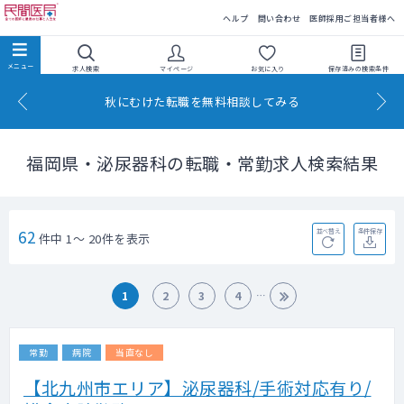
民間医局
ヘルプ
問い合わせ
医師採用ご担当者様へ
求人検索
マイページ
お気に入り
保存済みの
検索条件
秋にむけた転職を無料相談してみる
福岡県・泌尿器科の転職・常勤求人検索結果
62
並べ替え
条件保存
件中 1～ 20件を表示
1
2
3
4
常勤
病院
当直なし
【北九州市エリア】泌尿器科/手術対応有り/