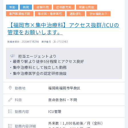
常勤
病院
経験不問
症例数充実
綺麗な施設
専門医資格不問
専攻医・専修医可
通勤便利
学会補助あり
【福岡市×集中治療科】アクセス抜群/ICUの
管理をお願いします。
掲載更新日 : 2026年07月29日 案件番号 : 26-JF313465
担当エージェントより
・最寄り駅より徒歩5分程度とアクセス良好
・集中治療科として独立した勤務
・集中治療医学会の認定研修施設
勤務地
福岡県福岡市早良区
科目
救命救急科・不問
勤務内容
ICU管理
外来数：1,000名前後／月（全科）
勤務内容詳細