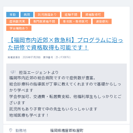
常勤
病院
託児施設あり
経験不問
資格取得可
症例数充実
専門医資格不問
専攻医・専修医可
通勤便利
学会補助あり
【福岡市内近郊×救急科】プログラムに沿っ
た研修で資格取得も可能です！
掲載更新日 : 2026年07月28日 案件番号 : 25-JF308761
担当エージェントより
福岡市内近郊の総合病院ですので症例数が豊富。
総合診療科の指導医が丁寧に教えてくれますので基礎からしっ
かり学べます
学会参加可、交通費・転居費支給、他福利厚生もしっかりとご
ざいます
託児所もあり子育て中の先生もいらっしゃいます
地域医療も学べます！
勤務地
福岡県糟屋郡粕屋町