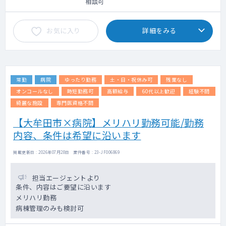
相談可
お気に入り
詳細をみる
常勤
病院
ゆったり勤務
土・日・祝休み可
残業なし
オンコールなし
時短勤務可
高額給与
60代以上歓迎
経験不問
綺麗な施設
専門医資格不問
【大牟田市×病院】メリハリ勤務可能/勤務
内容、条件は希望に沿います
掲載更新日 : 2026年07月28日 案件番号 : 23-JF006869
担当エージェントより
条件、内容はご要望に沿います
メリハリ勤務
病棟管理のみも検討可