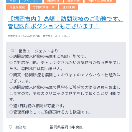
常勤
クリニック
高額給与
経験不問
院長・管理職募集
方・購入の際についての
留意点などもドクターから説明していただ
綺麗な施設
専門医資格不問
通勤便利
いております
【福岡市内 】高額！訪問診療のご勤務です。
管理医師ポジションもございます！
掲載更新日 : 2026年07月21日 案件番号 : 26-JF310916
担当エージェントより
◇訪問診療未経験の先生もご相談可能です。
◇ご対応が可能、チャレンジされたいお気持ちがある先生でし
たら、専門科目は問いません。
◇関東で訪問診療を展開しておりますのでノウハウ・仕組みは
ございます。
◇訪問診療未経験の先生で見学をご希望の方は交通費をお出し
しますので、関東のクリニックで見学をして頂くことが可能で
す。
◇週4日勤務の相談が可能です。
◇管理医師としてご勤務頂ける方も歓迎です。
勤務地
福岡県福岡市中央区