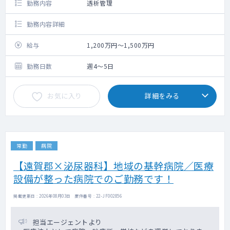
勤務内容
透析管理
勤務内容詳細
給与
1,200万円～1,500万円
勤務日数
週4～5日
お気に入り
詳細をみる
常勤
病院
【遠賀郡×泌尿器科】地域の基幹病院／医療
設備が整った病院でのご勤務です！
掲載更新日 : 2026年08月03日 案件番号 : 22-JF002856
担当エージェントより