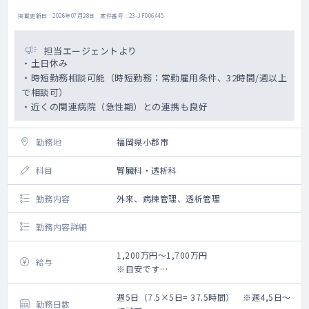
掲載更新日 : 2026年07月28日 案件番号 : 23-JF006445
担当エージェントより
・土日休み
・時短勤務相談可能（時短勤務：常勤雇用条件、32時間/週以上
で相談可）
・近くの関連病院（急性期）との連携も良好
勤務地
福岡県小郡市
科目
腎臓科・透析科
勤務内容
外来、病棟管理、透析管理
勤務内容詳細
1,200万円～1,700万円
給与
※目安です
※ご経験年数を加味して相談させていただき
ます
週5日（7.5×5日= 37.5時間） ※週4,5日～
勤務日数