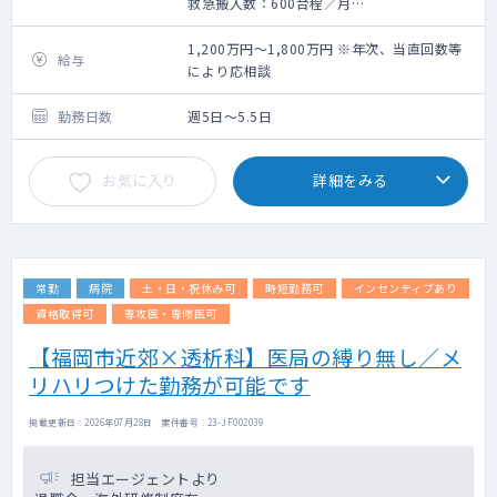
救急搬入数：600台程／月
手術数：180件程／月（外科系全て）
ICU管理（集中治療科）
1,200万円～1,800万円 ※年次、当直回数等
給与
により応相談
勤務日数
週5日～5.5日
お気に入り
詳細をみる
常勤
病院
土・日・祝休み可
時短勤務可
インセンティブあり
資格取得可
専攻医・専修医可
【福岡市近郊×透析科】医局の縛り無し／メ
リハリつけた勤務が可能です
掲載更新日 : 2026年07月28日 案件番号 : 23-JF002039
担当エージェントより