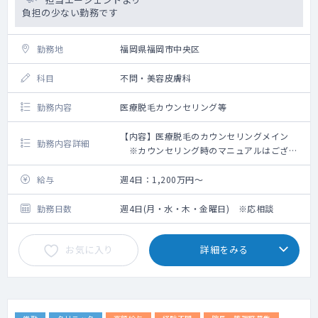
負担の少ない勤務です
勤務地
福岡県福岡市中央区
科目
不問・美容皮膚科
勤務内容
医療脱毛カウンセリング等
【内容】医療脱毛のカウンセリングメイン
勤務内容詳細
※カウンセリング時のマニュアルはござい
ます
※施術は看護師
給与
週4日：1,200万円～
・稀ではありますが以下メニューの問診があ
る可能性もございます
勤務日数
週4日(月・水・木・金曜日) ※応相談
ハイフ・ダーマペン・ケミカルピーリン
グ、マッサージピールやブラックピール・ボ
お気に入り
詳細をみる
トックス・リベルサス服用説明・GLP-1皮下
注の説明・にんにく注射・白玉点滴 等
・投薬があった場合の説明や、ゼオスキン・
高濃度レチノール・ハイドロキノン等の処