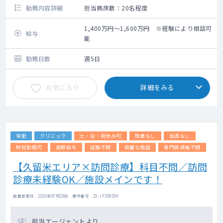
勤務内容詳細
担当病床数：20名程度
1,400万円～1,600万円 ※経験により相談可
給与
能
勤務日数
週5日
お気に入り
詳細をみる
常勤
クリニック
土・日・祝休み可
残業なし
当直なし
時短勤務可
高額給与
経験不問
綺麗な施設
専門医資格不問
【久留米エリア×訪問診療】科目不問／訪問
診療未経験OK／施設メインです！
掲載更新日 : 2026年07月28日 案件番号 : 25-JF309299
担当エージェントより