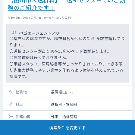
務のご紹介です！
掲載更新日 : 2026年07月14日 案件番号 : 25-JF302479
担当エージェントより
〇精神科の病院ですが、精神科含め他科のDr.も多数在籍してお
ります。
〇透析センターがあり現在15床のベッド数があります。
〇夜間透析は行っておりません。
〇事務スタッフ、医局秘書等がしっかりされており、できる限
り先生方勤務しやすい環境を作れるよう体制を整えられている
病院です。
勤務地
福岡県田川市
科目
透析科・腎臓科
勤務内容
外来、透析管理
検索条件を変更する
透析患者数６０名程度（入院・外来でほぼ
勤務内容詳細
半々）