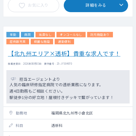
お気に入り
詳細をみる
常勤
病院
当直なし
オンコールなし
託児施設あり
症例数充実
綺麗な施設
通勤便利
【北九州エリア×透析】貴重な求人です！
掲載更新日 : 2026年08月03日 案件番号 : 25-JF304970
担当エージェントより
人気の臨床研修指定病院での透析業務になります。
週4日勤務もご相談ください。
駅徒歩1分の好立地！屋根付きデッキで繋がっています！
勤務地
福岡県北九州市小倉北区
科目
透析科