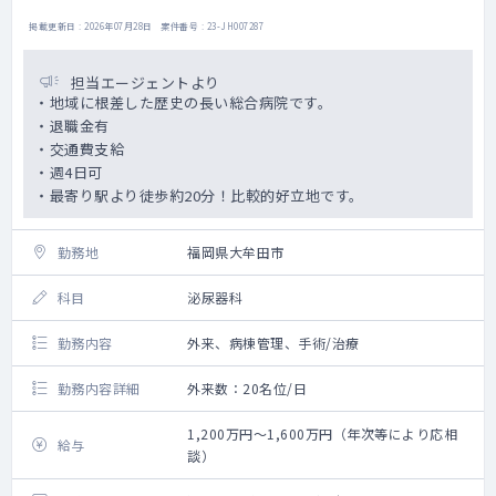
掲載更新日 : 2026年07月28日 案件番号 : 23-JH007287
担当エージェントより
・地域に根差した歴史の長い総合病院です。
・退職金有
・交通費支給
・週4日可
・最寄り駅より徒歩約20分！比較的好立地です。
勤務地
福岡県大牟田市
科目
泌尿器科
勤務内容
外来、病棟管理、手術/治療
勤務内容詳細
外来数：20名位/日
1,200万円～1,600万円（年次等により応相
給与
談）