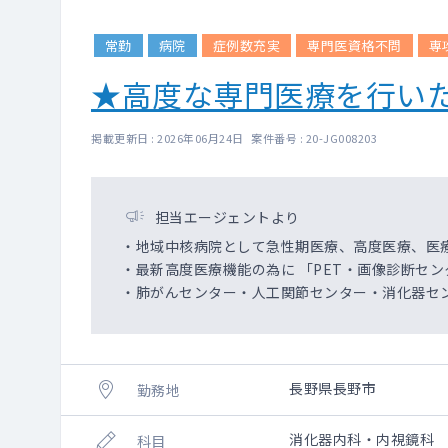
常勤
病院
症例数充実
専門医資格不問
専
★高度な専門医療を行い
掲載更新日 : 2026年06月24日 案件番号 : 20-JG008203
担当エージェントより
・地域中核病院として急性期医療、高度医療、医
・最新高度医療機能の為に 「PET・画像診断セ
・肺がんセンター・人工関節センター・消化器セ
長野県長野市
勤務地
消化器内科・内視鏡科
科目