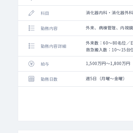
消化器内科・消化器外
科目
外来、病棟管理、内視
勤務内容
外来数：60～80名位／
勤務内容詳細
救急搬入数：10～15
＜勤務について＞
現在は内科医師が5名体
1,500万円～1,800万円
給与
体制強化の為に内科医
内視鏡検査は上部、下
週5日（月曜～金曜）
勤務日数
非常勤で整形外科、外
勤務については、内科
ご希望によっては在宅
当直に関しては非常勤医
夜間の当直帯は基本的