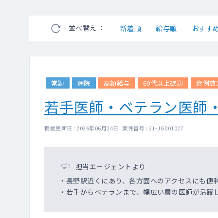
並べ替え ：
新着順
給与順
おすす
常勤
病院
高額給与
60代以上歓迎
症例数
若手医師・ベテラン医師
掲載更新日 : 2026年06月24日 案件番号 : 21-JG001027
担当エージェントより
・長野駅近くにあり、各方面へのアクセスにも便
・若手からベテランまで、幅広い層の医師が活躍