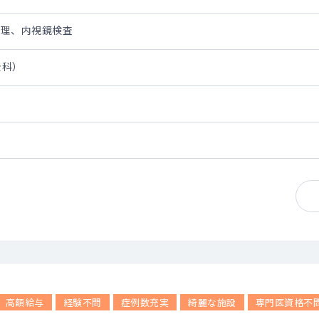
管理、内視鏡検査
全科）
高額給与
経験不問
症例数充実
綺麗な施設
専門医資格不