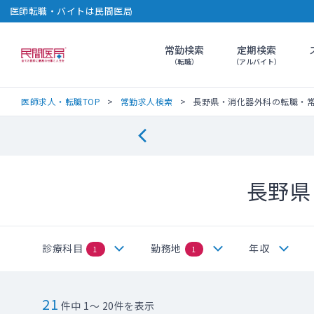
医師転職・バイトは民間医局
常勤検索
定期検索
民間医局
（転職）
（アルバイト）
医師求人・転職TOP
常勤求人検索
長野県・消化器外科の転職・
長野県
診療科目
勤務地
年収
1
1
21
件中 1～ 20件を表示