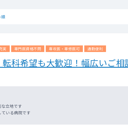
め順
充実
専門医資格不問
専攻医・専修医可
通勤便利
・転科希望も大歓迎！幅広いご相
利な立地です
している病院です