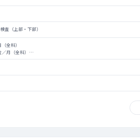
科
鏡検査（上部・下部）
日（全科）
台位／月（全科）
制となっております。
師の募集を行っております。
部どちらも対応をお願いしております。
科、リハビリ科、泌尿器科、眼科の先生の応援があります。
外来、病棟管理、内視鏡（上部・下部）をお願いする形となりますが
診察も可能です。（割合については面談時に相談となります）
師がメインで入っておりますが、可能であれば月2回～お願いできれ
にはかかりつけ患者の対応がメインとなります。