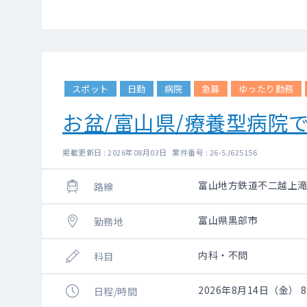
スポット
日勤
病院
急募
ゆったり勤務
お盆/富山県/療養型病院
掲載更新日 : 2026年08月03日 案件番号 : 26-SJ625156
富山地方鉄道不二越上
路線
富山県黒部市
勤務地
内科・不問
科目
2026年8月14日（金） 8:
日程/時間