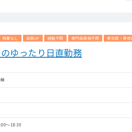
残業なし
金額UP
経験不問
専門医資格不問
専攻医・専修
でのゆったり日直勤務
滝線
00～18:30