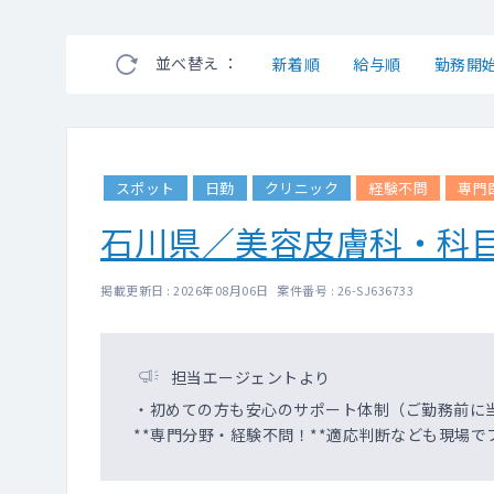
並べ替え ：
新着順
給与順
勤務開
スポット
日勤
クリニック
経験不問
専門
石川県／美容皮膚科・科
掲載更新日 : 2026年08月06日 案件番号 : 26-SJ636733
担当エージェントより
・初めての方も安心のサポート体制（ご勤務前に
**専門分野・経験不問！**適応判断なども現場で