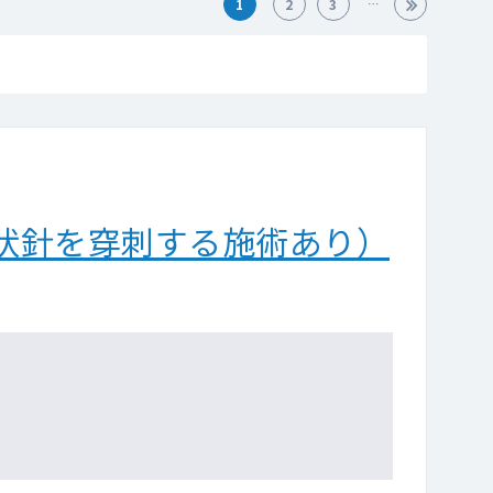
1
2
3
状針を穿刺する施術あり）