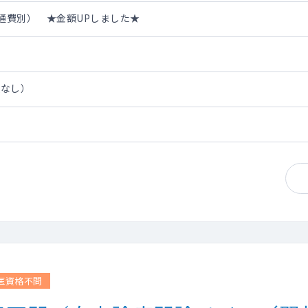
・交通費別） ★金額UPしました★
担なし）
医資格不問