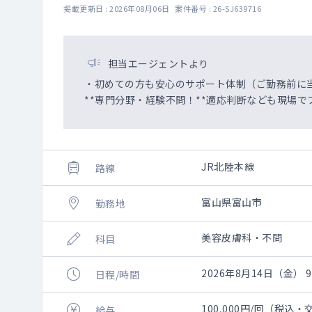
掲載更新日 : 2026年08月06日 案件番号 : 26-SJ639716
担当エージェントより
・初めての方も安心のサポート体制（ご勤務前に
**専門分野・経験不問！**適応判断なども現場で
JR北陸本線
路線
富山県富山市
勤務地
美容皮膚科・不問
科目
2026年8月14日（金） 9:
日程/時間
100,000円/回（税込
給与