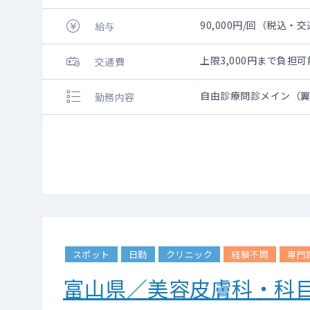
90,000円/回（税込・
給与
上限3,000円まで負
交通費
自由診療問診メイン（
勤務内容
スポット
日勤
クリニック
経験不問
専門
富山県／美容皮膚科・科