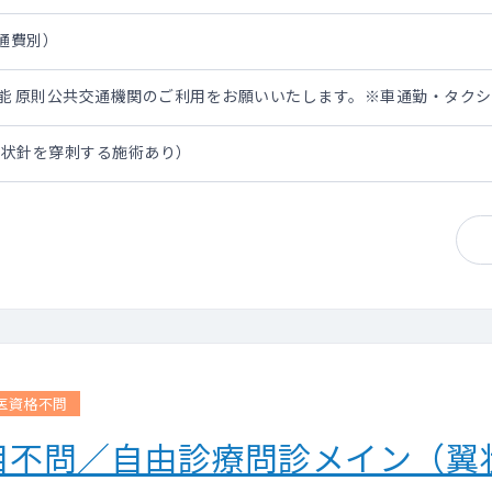
交通費別）
担可能 原則公共交通機関のご利用をお願いいたします。※車通勤・タク
翼状針を穿刺する施術あり）
医資格不問
目不問／自由診療問診メイン（翼