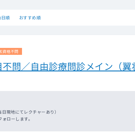
始日順
おすすめ順
医資格不問
目不問／自由診療問診メイン（翼
当日現地にてレクチャーあり）
フォローします。