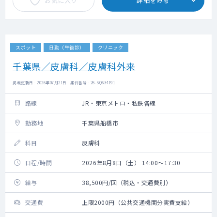
お気に入り
詳細をみる
スポット
日勤（午後診）
クリニック
千葉県／皮膚科／皮膚科外来
掲載更新日 : 2026年07月21日 案件番号 : 26-SQ634191
路線
JR・東京メトロ・私鉄各線
勤務地
千葉県船橋市
科目
皮膚科
日程/時間
2026年8月8日（土） 14:00～17:30
給与
38,500円/回（税込・交通費別）
交通費
上限2000円（公共交通機関分実費支給）