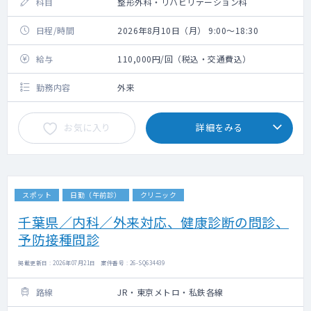
科目
整形外科・リハビリテーション科
日程/時間
2026年8月10日（月） 9:00～18:30
給与
110,000円/回（税込・交通費込）
勤務内容
外来
お気に入り
詳細をみる
スポット
日勤（午前診）
クリニック
千葉県／内科／外来対応、健康診断の問診、
予防接種問診
掲載更新日 : 2026年07月21日 案件番号 : 26-SQ634439
路線
JR・東京メトロ・私鉄各線