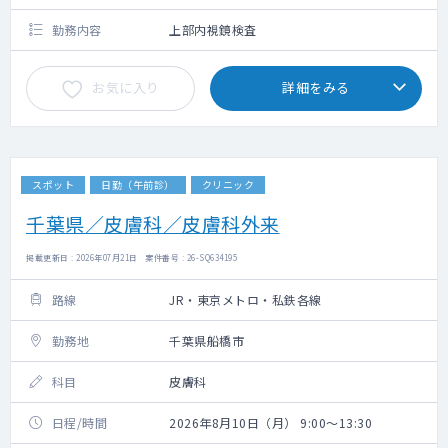
機関分に換算した金額をお選びいただけます
勤務内容
上部内視鏡検査
お気に入り
詳細をみる
スポット
日勤（午前診）
クリニック
千葉県／皮膚科／皮膚科外来
掲載更新日 : 2026年07月21日 案件番号 : 26-SQ634195
路線
JR・東京メトロ・私鉄各線
勤務地
千葉県船橋市
科目
皮膚科
日程/時間
2026年8月10日（月） 9:00～13:30