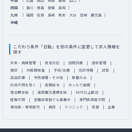
（
）
中国
広島
岡山
鳥取
島根
山口
（
）
四国
香川
徳島
愛媛
高知
（
）
九州
福岡
佐賀
長崎
熊本
大分
宮崎
鹿児島
沖縄
こだわり条件「日勤」を別の条件に変更して求人情報を
探す
外来・病棟管理
救急対応
訪問診療
透析管理
健診
内視鏡検査
手術/治療
往診待機
読影
自由診療
予防接種・その他
新着のみ
科目不問を除く
高額給与
ゆったり勤務
宿泊費支給
遠距離交通費支給
60代以上歓迎
経験不問
定期非常勤でも募集中
専門医資格不問
専攻医・専修医可
病院
クリニック
老健
企業