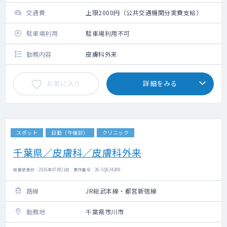
交通費
上限2000円（公共交通機関分実費支給）
駐車場利用
駐車場利用不可
勤務内容
皮膚科外来
お気に入り
詳細をみる
スポット
日勤（午後診）
クリニック
千葉県／皮膚科／皮膚科外来
掲載更新日 : 2026年07月21日 案件番号 : 26-SQ634288
路線
JR総武本線・都営新宿線
勤務地
千葉県市川市