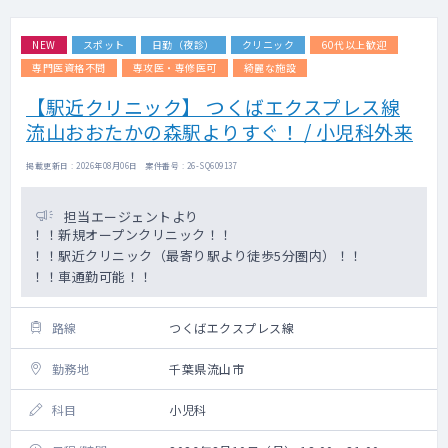
NEW
スポット
日勤（夜診）
クリニック
60代以上歓迎
専門医資格不問
専攻医・専修医可
綺麗な施設
【駅近クリニック】 つくばエクスプレス線
流山おおたかの森駅よりすぐ！ / 小児科外来
掲載更新日 : 2026年08月06日 案件番号 : 26-SQ609137
担当エージェントより
！！新規オープンクリニック！！
！！駅近クリニック（最寄り駅より徒歩5分圏内）！！
！！車通勤可能！！
路線
つくばエクスプレス線
勤務地
千葉県流山市
科目
小児科