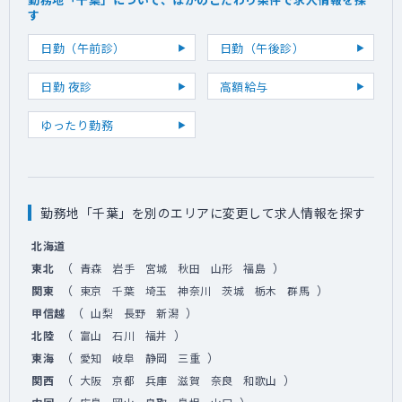
す
日勤（午前診）
日勤（午後診）
日勤 夜診
高額給与
ゆったり勤務
勤務地「千葉」を別のエリアに変更して求人情報を探す
北海道
（
）
東北
青森
岩手
宮城
秋田
山形
福島
（
）
関東
東京
千葉
埼玉
神奈川
茨城
栃木
群馬
（
）
甲信越
山梨
長野
新潟
（
）
北陸
富山
石川
福井
（
）
東海
愛知
岐阜
静岡
三重
（
）
関西
大阪
京都
兵庫
滋賀
奈良
和歌山