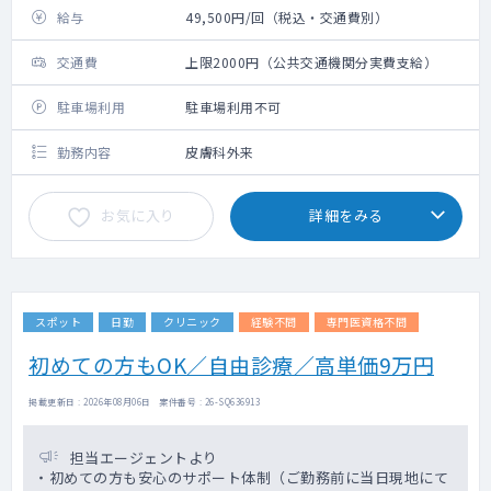
給与
49,500円/回（税込・交通費別）
交通費
上限2000円（公共交通機関分実費支給）
駐車場利用
駐車場利用不可
勤務内容
皮膚科外来
お気に入り
詳細をみる
スポット
日勤
クリニック
経験不問
専門医資格不問
初めての方もOK／自由診療／高単価9万円
掲載更新日 : 2026年08月06日 案件番号 : 26-SQ636913
担当エージェントより
・初めての方も安心のサポート体制（ご勤務前に当日現地にて