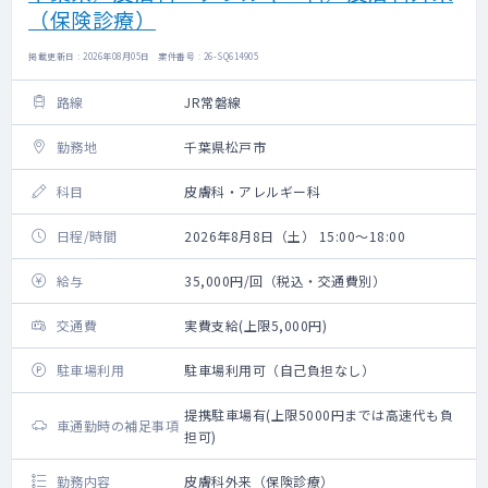
（保険診療）
掲載更新日 : 2026年08月05日 案件番号 : 26-SQ614905
路線
JR常磐線
勤務地
千葉県松戸市
科目
皮膚科・アレルギー科
日程/時間
2026年8月8日（土） 15:00～18:00
給与
35,000円/回（税込・交通費別）
交通費
実費支給(上限5,000円)
駐車場利用
駐車場利用可（自己負担なし）
提携駐車場有(上限5000円までは高速代も負
車通勤時の補足事項
担可)
勤務内容
皮膚科外来（保険診療）