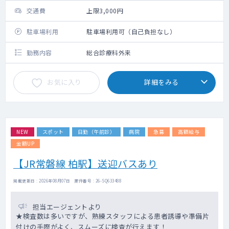
交通費
上限3,000円
駐車場利用
駐車場利用可（自己負担なし）
勤務内容
総合診療科外来
お気に入り
詳細をみる
NEW
スポット
日勤（午前診）
病院
急募
高額給与
金額UP
【JR常磐線 柏駅】送迎バスあり
掲載更新日 : 2026年08月07日 案件番号 : 26-SQ633488
担当エージェントより
★検査数は多いですが、熟練スタッフによる患者誘導や準備片
付けの手際がよく、スムーズに検査が行えます！