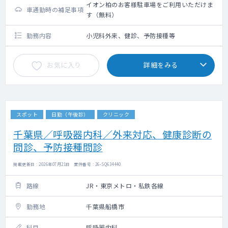
イオン柏のお客様駐車場をご利用いただけま
車通勤時の補足事項
す（無料）
勤務内容
小児科外来、健診、予防接種等
お気に入り
詳細をみる
スポット
日勤（午後診）
クリニック
千葉県／呼吸器内科／外来対応、健康診断の
問診、予防接種問診
掲載更新日 : 2026年07月21日 案件番号 : 26-SQ634440
路線
JR・東京メトロ・私鉄各線
勤務地
千葉県船橋市
科目
呼吸器内科