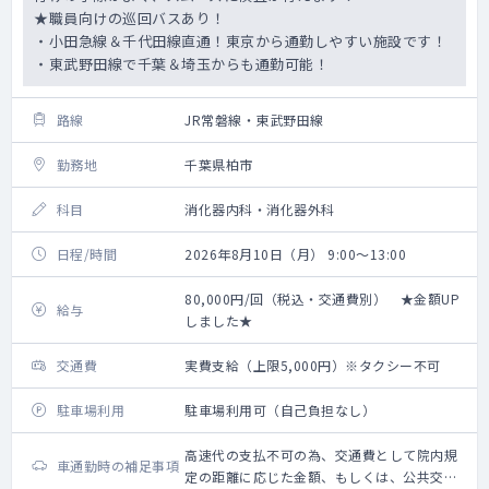
★職員向けの巡回バスあり！
・小田急線＆千代田線直通！東京から通勤しやすい施設です！
・東武野田線で千葉＆埼玉からも通勤可能！
路線
JR常磐線・東武野田線
勤務地
千葉県柏市
科目
消化器内科・消化器外科
日程/時間
2026年8月10日（月） 9:00～13:00
80,000円/回（税込・交通費別） ★金額UP
給与
しました★
交通費
実費支給（上限5,000円）※タクシー不可
駐車場利用
駐車場利用可（自己負担なし）
高速代の支払不可の為、交通費として院内規
車通勤時の補足事項
定の距離に応じた金額、もしくは、公共交通