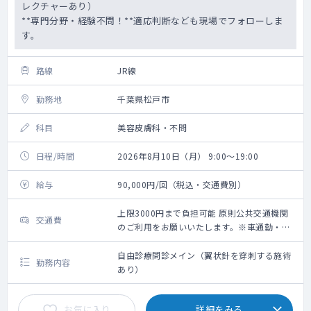
レクチャーあり）
**専門分野・経験不問！**適応判断なども現場でフォローしま
す。
路線
JR線
勤務地
千葉県松戸市
科目
美容皮膚科・不問
日程/時間
2026年8月10日（月） 9:00～19:00
給与
90,000円/回（税込・交通費別）
上限3000円まで負担可能 原則公共交通機関
交通費
のご利用をお願いいたします。※車通勤・タ
クシー利用要相談
自由診療問診メイン（翼状針を穿刺する施術
勤務内容
あり）
お気に入り
詳細をみる