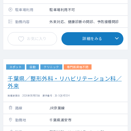
駐車場利用
駐車場利用不可
勤務内容
外来対応、健康診断の問診、予防接種問診
お気に入り
詳細をみる
スポット
日勤
クリニック
専門医資格不問
千葉県／整形外科・リハビリテーション科／
外来
掲載更新日 : 2026年08月05日 案件番号 : 26-SQ645534
路線
JR京葉線
勤務地
千葉県浦安市