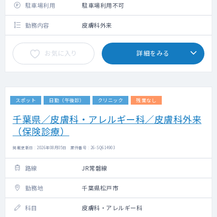
駐車場利用
駐車場利用不可
勤務内容
皮膚科外来
お気に入り
詳細をみる
スポット
日勤（午後診）
クリニック
残業なし
千葉県／皮膚科・アレルギー科／皮膚科外来
（保険診療）
掲載更新日 : 2026年08月05日 案件番号 : 26-SQ614903
路線
JR常磐線
勤務地
千葉県松戸市
科目
皮膚科・アレルギー科