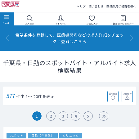
民間医局
ヘルプ
問い合わせ
医師採用ご担当者様へ
求人検索
マイページ
お気に入り
保存済みの
検索条件
希望条件を登録して、医療機関名などの求人詳細をチェッ
ク！登録はこちら
千葉県・日勤のスポットバイト・アルバイト求人
検索結果
577
並べ替え
条件保存
件中 1～ 20件を表示
1
2
3
4
5
スポット
日勤（午前診）
クリニック