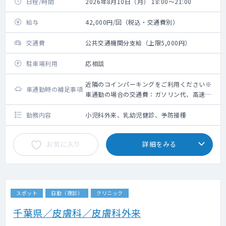
日程/時間
2026年8月10日（月） 18:00～21:00
給与
42,000円/回（税込・交通費別）
交通費
公共交通機関分支給（上限5,000円）
駐車場利用
応相談
近隣のコインパーキングをご利用ください※
車通勤時の補足事項
車通勤の場合の交通費：ガソリン代、高速道
路利用料金（上限5,000円）＋駐車場代（上
限2,000円）
勤務内容
小児科外来、乳幼児健診、予防接種
お気に入り
詳細をみる
スポット
日勤（夜診）
クリニック
千葉県／皮膚科／皮膚科外来