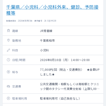
千葉県／小児科／小児科外来、健診、予防接
種等
掲載更新日 : 2026年08月03日 案件番号 : 26-SQ644138
路線
JR常磐線
勤務地
千葉県柏市
科目
小児科
日程/時間
2026年8月10日（月） 14:00～20:00
77,000円/回（税込・交通費別） ★金額UP
給与
しました★
公共交通機関・柏駅もしくは南柏駅とクリニ
交通費
ック間のタクシー代実費分支給（上限5,000
円）
駐車場利用
駐車場利用可（自己負担なし）