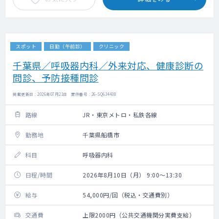
スポット
日勤（午前診）
クリニック
千葉県／呼吸器内科／外来対応、健康診断の
問診、予防接種問診
掲載更新日 : 2026年07月21日 案件番号 : 26-SQ634438
路線
JR・東京メトロ・私鉄各線
勤務地
千葉県船橋市
科目
呼吸器内科
日程/時間
2026年8月10日（月） 9:00～13:30
給与
54,000円/回（税込・交通費別）
交通費
上限2000円（公共交通機関分実費支給）