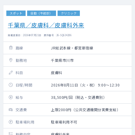
スポット
日勤（午前診）
クリニック
千葉県／皮膚科／皮膚科外来
掲載更新日 : 2026年07月21日 案件番号 : 26-SQ634286
路線
JR総武本線・都営新宿線
勤務地
千葉県市川市
科目
皮膚科
日程/時間
2026年8月11日（火・祝） 9:00～12:30
給与
38,500円/回（税込・交通費別）
交通費
上限2000円（公共交通機関分実費支給）
駐車場利用
駐車場利用不可
勤務内容
皮膚科外来