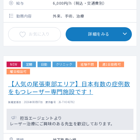
給与
6,000円/h（税込・交通費別）
勤務内容
外来、手術、治療
お気に入り
詳細をみる
NEW
定期
日勤
クリニック
経験不問
週1日勤務可
曜日相談可
【人気の尾張東部エリア】日本有数の症例数
をもつレーザー専門施設です！
掲載更新日 : 2026年08月07日 案件番号 : 26-TH342782
担当エージェントより
レーザー治療にご興味のある先生を歓迎しております。
路線
地下鉄東山線