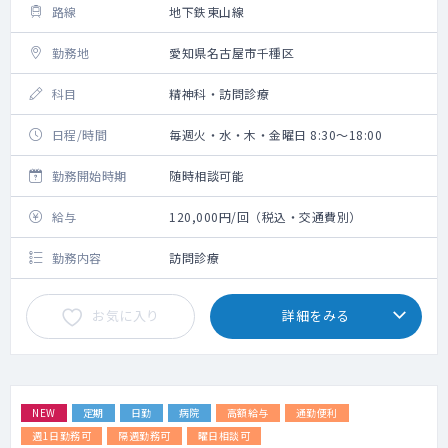
路線
地下鉄東山線
勤務地
愛知県名古屋市千種区
科目
精神科・訪問診療
日程/時間
毎週火・水・木・金曜日 8:30～18:00
勤務開始時期
随時相談可能
給与
120,000円/回（税込・交通費別）
勤務内容
訪問診療
お気に入り
詳細をみる
NEW
定期
日勤
病院
高額給与
通勤便利
週1日勤務可
隔週勤務可
曜日相談可