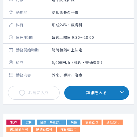
勤務地
愛知県長久手市
科目
形成外科・皮膚科
日程/時間
毎週土曜日 9:30～18:00
勤務開始時期
随時相談の上決定
給与
6,000円/h（税込・交通費別）
勤務内容
外来、手術、治療
お気に入り
詳細をみる
NEW
定期
日勤（午後診）
病院
高額給与
通勤便利
週1日勤務可
隔週勤務可
曜日相談可