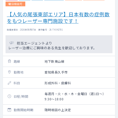
曜日相談可
【人気の尾張東部エリア】日本有数の症例数
をもつレーザー専門施設です！
掲載更新日 : 2026年08月07日 案件番号 : 26-TH342781
担当エージェントより
レーザー治療にご興味のある先生を歓迎しております。
路線
地下鉄東山線
勤務地
愛知県長久手市
科目
形成外科・皮膚科
毎週月・火・水・木・金曜日（週1日～）
日程/時間
9:30～18:00
勤務開始時期
随時相談の上決定