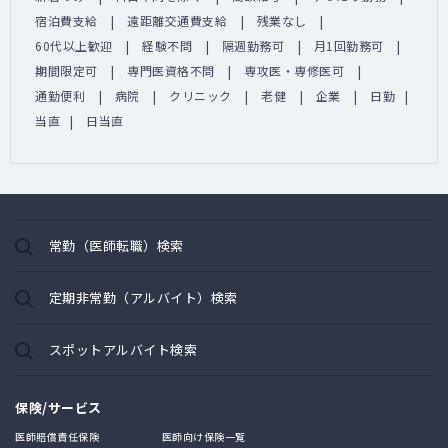
宿泊費支給
遠距離交通費支給
残業なし
60代以上歓迎
経験不問
隔週勤務可
月1回勤務可
期間限定可
専門医資格不問
専攻医・専修医可
通勤便利
病院
クリニック
老健
企業
日勤
当直
日当直
常勤（医師転職）検索
定期非常勤（アルバイト）検索
スポットアルバイト検索
保険/サービス
医師賠償責任保険
医師向け保険一覧