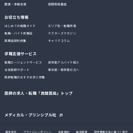
開業・承継支援
民間医局書店
お役立ち情報
はじめての転職ガイド
エリア別・転職市場
転職・バイト体験談
ドクターズマガジン
医療過誤判例集
キャリアコラム
求職支援サービス
転職エージェントサービス
非常勤アルバイト紹介
女性医師サポート
専攻医・専修医の方へ
医師転職のおすすめ求人特集
医師の求人・転職「民間医局」トップ
メディカル・プリンシプル社
運営会社
プライバシーポリシー
会員規約
推奨環境
特定商取引法に基づく表示