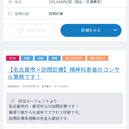
給与
105,000円/回（税込・交通費別）
勤務内容
訪問診療
お気に入り
詳細をみる
NEW
定期
日勤
病院
週1日勤務可
曜日相談可
【名古屋市×訪問診療】精神科患者のコンサ
ル業務です！
掲載更新日 : 2026年08月07日 案件番号 : 25-TH322626
担当エージェントより
名古屋市内・居宅中心の訪問診療です！
最寄り駅からも徒歩でアクセス可能です。
訪問診療未経験の先生も歓迎です。