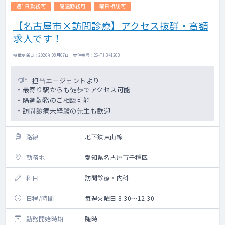
週1日勤務可
隔週勤務可
曜日相談可
【名古屋市×訪問診療】アクセス抜群・高額
求人です！
掲載更新日 : 2026年08月07日 案件番号 : 26-TH341203
担当エージェントより
・最寄り駅からも徒歩でアクセス可能
・隔週勤務のご相談可能
・訪問診療未経験の先生も歓迎
路線
地下鉄東山線
勤務地
愛知県名古屋市千種区
科目
訪問診療・内科
日程/時間
毎週火曜日 8:30～12:30
勤務開始時期
随時