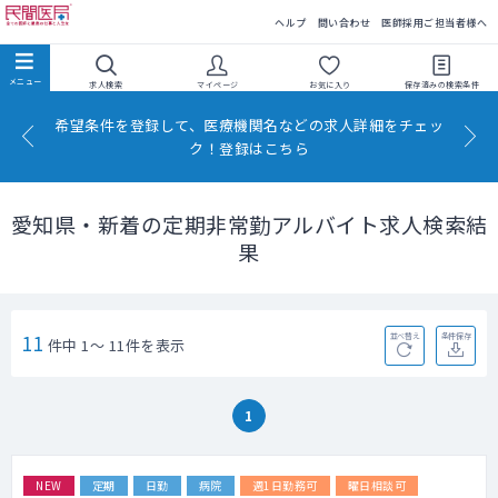
民間医局
ヘルプ
問い合わせ
医師採用ご担当者様へ
求人検索
マイページ
お気に入り
保存済みの
検索条件
希望条件を登録して、医療機関名などの求人詳細をチェッ
ク！登録はこちら
愛知県・新着の定期非常勤アルバイト求人検索結
果
11
並べ替え
条件保存
件中 1～ 11件を表示
1
NEW
定期
日勤
病院
週1日勤務可
曜日相談可