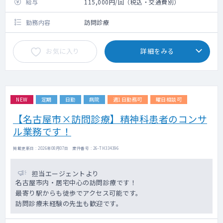
給与
115,000円/回（税込・交通費別）
勤務内容
訪問診療
お気に入り
詳細をみる
NEW
定期
日勤
病院
週1日勤務可
曜日相談可
【名古屋市×訪問診療】精神科患者のコンサ
ル業務です！
掲載更新日 : 2026年08月07日 案件番号 : 26-TH334396
担当エージェントより
名古屋市内・居宅中心の訪問診療です！
最寄り駅からも徒歩でアクセス可能です。
訪問診療未経験の先生も歓迎です。