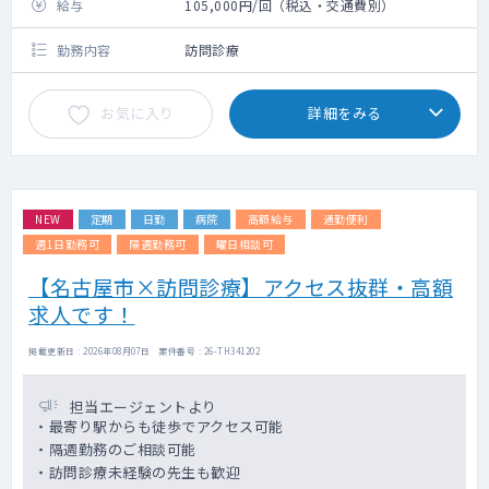
給与
105,000円/回（税込・交通費別）
勤務内容
訪問診療
お気に入り
詳細をみる
NEW
定期
日勤
病院
高額給与
通勤便利
週1日勤務可
隔週勤務可
曜日相談可
【名古屋市×訪問診療】アクセス抜群・高額
求人です！
掲載更新日 : 2026年08月07日 案件番号 : 26-TH341202
担当エージェントより
・最寄り駅からも徒歩でアクセス可能
・隔週勤務のご相談可能
・訪問診療未経験の先生も歓迎