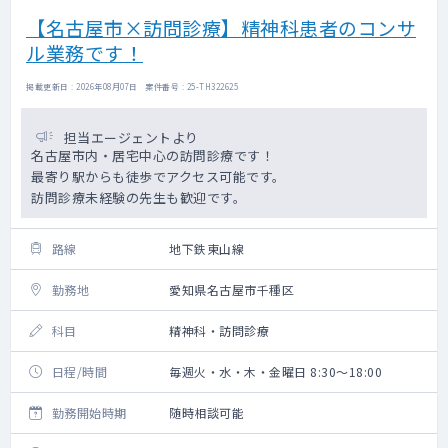
【名古屋市×訪問診療】精神科患者のコンサ
ル業務です！
掲載更新日 : 2026年08月07日 案件番号 : 25-TH322625
担当エージェントより
名古屋市内・居宅中心の訪問診療です！
最寄り駅からも徒歩でアクセス可能です。
訪問診療未経験の先生も歓迎です。
路線
地下鉄東山線
勤務地
愛知県名古屋市千種区
科目
精神科・訪問診療
日程/時間
毎週火・水・木・金曜日 8:30～18:00
勤務開始時期
随時相談可能