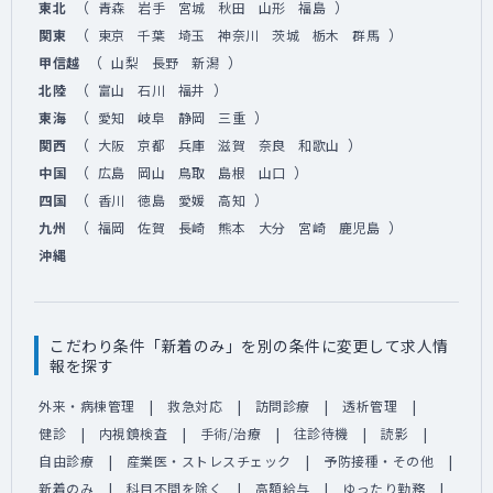
（
）
東北
青森
岩手
宮城
秋田
山形
福島
（
）
関東
東京
千葉
埼玉
神奈川
茨城
栃木
群馬
（
）
甲信越
山梨
長野
新潟
（
）
北陸
富山
石川
福井
（
）
東海
愛知
岐阜
静岡
三重
（
）
関西
大阪
京都
兵庫
滋賀
奈良
和歌山
（
）
中国
広島
岡山
鳥取
島根
山口
（
）
四国
香川
徳島
愛媛
高知
（
）
九州
福岡
佐賀
長崎
熊本
大分
宮崎
鹿児島
沖縄
こだわり条件「新着のみ」を別の条件に変更して求人情
報を探す
外来・病棟管理
救急対応
訪問診療
透析管理
健診
内視鏡検査
手術/治療
往診待機
読影
自由診療
産業医・ストレスチェック
予防接種・その他
新着のみ
科目不問を除く
高額給与
ゆったり勤務