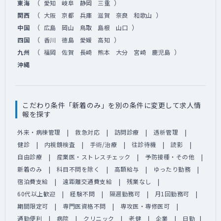
（
）
東海
愛知
岐阜
静岡
三重
（
）
関西
大阪
京都
兵庫
滋賀
奈良
和歌山
（
）
中国
広島
岡山
鳥取
島根
山口
（
）
四国
香川
徳島
愛媛
高知
（
）
九州
福岡
佐賀
長崎
熊本
大分
宮崎
鹿児島
沖縄
こだわり条件「新着のみ」を別の条件に変更して求人情
報を探す
外来・病棟管理
救急対応
訪問診療
透析管理
健診
内視鏡検査
手術/治療
往診待機
読影
自由診療
産業医・ストレスチェック
予防接種・その他
新着のみ
科目不問を除く
高額給与
ゆったり勤務
宿泊費支給
遠距離交通費支給
残業なし
60代以上歓迎
経験不問
隔週勤務可
月1回勤務可
期間限定可
専門医資格不問
専攻医・専修医可
通勤便利
病院
クリニック
老健
企業
日勤