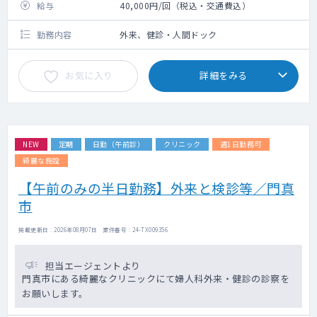
給与
40,000円/回（税込・交通費込）
勤務内容
外来、健診・人間ドック
お気に入り
詳細をみる
NEW
定期
日勤（午前診）
クリニック
週1日勤務可
綺麗な施設
【午前のみの半日勤務】外来と検診等／門真
市
掲載更新日 : 2026年08月07日 案件番号 : 24-TX009356
担当エージェントより
門真市にある綺麗なクリニックにて婦人科外来・健診の診察を
お願いします。