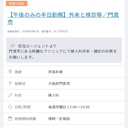
綺麗な施設
【午後のみの半日勤務】外来と検診等／門真
市
掲載更新日 : 2026年08月07日 案件番号 : 24-TX009355
担当エージェントより
門真市にある綺麗なクリニックにて婦人科外来・健診の診察を
お願いします。
路線
京阪本線
勤務地
大阪府門真市
科目
婦人科
日程/時間
毎週月曜日 13:00～16:00
勤務開始時期
随時・応相談