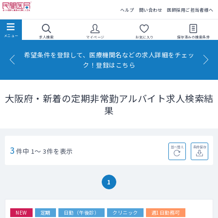
民間医局
ヘルプ
問い合わせ
医師採用ご担当者様へ
求人検索
マイページ
お気に入り
保存済みの
検索条件
希望条件を登録して、医療機関名などの求人詳細をチェッ
ク！登録はこちら
大阪府・新着の定期非常勤アルバイト求人検索結
果
3
並べ替え
条件保存
件中 1～ 3件を表示
1
NEW
定期
日勤（午後診）
クリニック
週1日勤務可