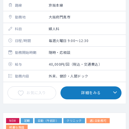
路線
京阪本線
勤務地
大阪府門真市
科目
婦人科
日程/時間
毎週火曜日 9:00～12:30
勤務開始時期
随時・応相談
給与
40,000円/回（税込・交通費込）
勤務内容
外来、健診・人間ドック
お気に入り
詳細をみる
NEW
定期
日勤（午前診）
クリニック
週1日勤務可
綺麗な施設