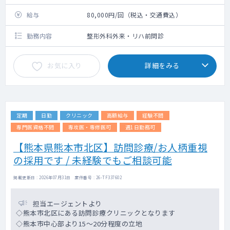
給与
80,000円/回（税込・交通費込）
勤務内容
整形外科外来・リハ前問診
お気に入り
詳細をみる
定期
日勤
クリニック
高額給与
経験不問
専門医資格不問
専攻医・専修医可
週1日勤務可
【熊本県熊本市北区】訪問診療/お人柄重視
の採用です / 未経験でもご相談可能
掲載更新日 : 2026年07月31日 案件番号 : 26-TF337602
担当エージェントより
◇熊本市北区にある訪問診療クリニックとなります
◇熊本市中心部より15～20分程度の立地