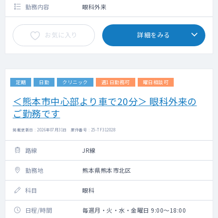
勤務内容
眼科外来
お気に入り
詳細をみる
定期
日勤
クリニック
週1日勤務可
曜日相談可
＜熊本市中心部より車で20分＞ 眼科外来の
ご勤務です
掲載更新日 : 2026年07月31日 案件番号 : 25-TF312028
路線
JR線
勤務地
熊本県熊本市北区
科目
眼科
日程/時間
毎週月・火・水・金曜日 9:00～18:00