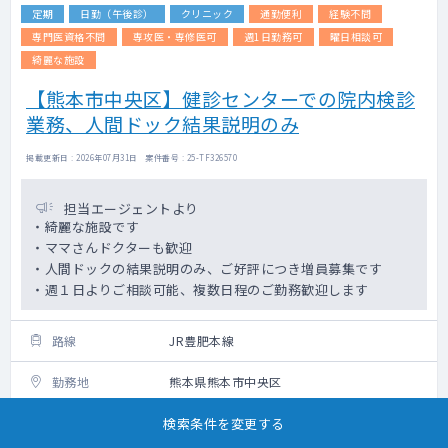
定期
日勤（午後診）
クリニック
通勤便利
経験不問
専門医資格不問
専攻医・専修医可
週1日勤務可
曜日相談可
綺麗な施設
【熊本市中央区】健診センターでの院内検診
業務、人間ドック結果説明のみ
掲載更新日 : 2026年07月31日 案件番号 : 25-TF326570
担当エージェントより
・綺麗な施設です
・ママさんドクターも歓迎
・人間ドックの結果説明のみ、ご好評につき増員募集です
・週１日よりご相談可能、複数日程のご勤務歓迎します
路線
JR豊肥本線
勤務地
熊本県熊本市中央区
科目
検索条件を変更する
内科・不問