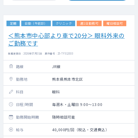
定期
日勤（午前診）
クリニック
週1日勤務可
曜日相談可
＜熊本市中心部より車で20分＞ 眼科外来の
ご勤務です
掲載更新日 : 2026年07月31日 案件番号 : 25-TF312033
路線
JR線
勤務地
熊本県熊本市北区
科目
眼科
日程/時間
毎週木・土曜日 9:00～13:00
勤務開始時期
随時相談可能
給与
40,000円/回（税込・交通費込）