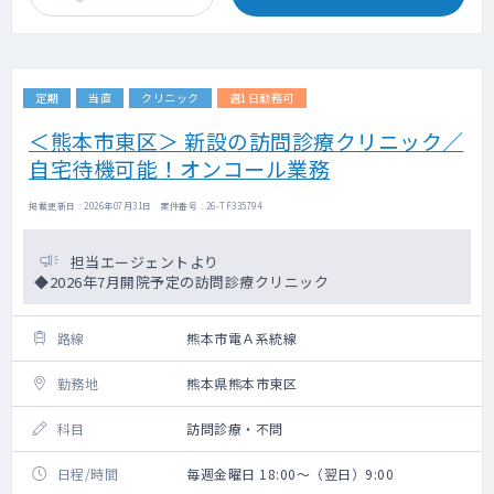
定期
当直
クリニック
週1日勤務可
＜熊本市東区＞ 新設の訪問診療クリニック／
自宅待機可能！オンコール業務
掲載更新日 : 2026年07月31日 案件番号 : 26-TF335794
担当エージェントより
◆2026年7月開院予定の訪問診療クリニック
路線
熊本市電Ａ系統線
勤務地
熊本県熊本市東区
科目
訪問診療・不問
日程/時間
毎週金曜日 18:00～（翌日）9:00