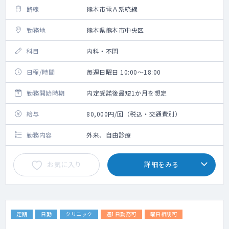
路線
熊本市電Ａ系統線
勤務地
熊本県熊本市中央区
科目
内科・不問
日程/時間
毎週日曜日 10:00～18:00
勤務開始時期
内定受諾後最短1か月を想定
給与
80,000円/回（税込・交通費別）
勤務内容
外来、自由診療
お気に入り
詳細をみる
定期
日勤
クリニック
週1日勤務可
曜日相談可