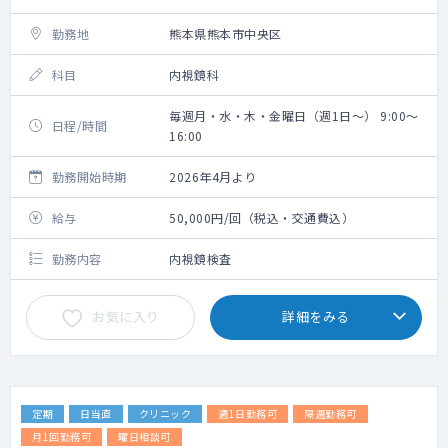
勤務地
熊本県熊本市中央区
科目
内視鏡科
毎週月・水・木・金曜日（週1日～） 9:00～
日程/時間
16:00
勤務開始時期
2026年4月より
給与
50,000円/回（税込・交通費込）
勤務内容
内視鏡検査
お気に入り
詳細をみる
定期
日当直
クリニック
週1日勤務可
隔週勤務可
月1回勤務可
曜日相談可