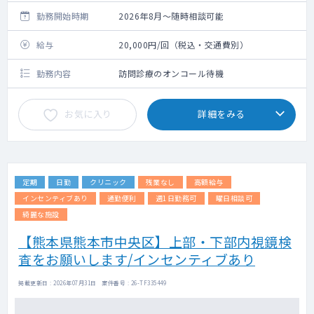
勤務開始時期
2026年8月～随時相談可能
給与
20,000円/回（税込・交通費別）
勤務内容
訪問診療のオンコール待機
お気に入り
詳細をみる
定期
日勤
クリニック
残業なし
高額給与
インセンティブあり
通勤便利
週1日勤務可
曜日相談可
綺麗な施設
【熊本県熊本市中央区】上部・下部内視鏡検
査をお願いします/インセンティブあり
掲載更新日 : 2026年07月31日 案件番号 : 26-TF335449