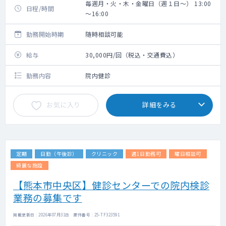
毎週月・火・木・金曜日（週１日～） 13:00
日程/時間
～16:00
勤務開始時期
随時相談可能
給与
30,000円/回（税込・交通費込）
勤務内容
院内健診
お気に入り
詳細をみる
定期
日勤（午後診）
クリニック
週1日勤務可
曜日相談可
綺麗な施設
【熊本市中央区】健診センターでの院内検診
業務の募集です
掲載更新日 : 2026年07月31日 案件番号 : 25-TF323591