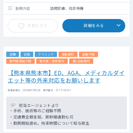
勤務内容
訪問診療、往診待機
お気に入り
詳細をみる
定期
日勤
クリニック
通勤便利
経験不問
専門医資格不問
専攻医・専修医可
週1日勤務可
【熊本県熊本市】ED、AGA、メディカルダイ
エット等の外来対応をお願いします
掲載更新日 : 2026年07月31日 案件番号 : 25-TF319314
担当エージェントより
・手術、施術等のご経験不問
・交通費全額支給、新幹線通勤も可
・勤務開始遅め。拘束時間について給与発生