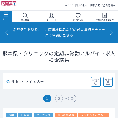
民間医局
ヘルプ
問い合わせ
医師採用ご担当者様へ
求人検索
マイページ
お気に入り
保存済みの
検索条件
希望条件を登録して、医療機関名などの求人詳細をチェッ
ク！登録はこちら
熊本県・クリニックの定期非常勤アルバイト求人
検索結果
35
並べ替え
条件保存
件中 1～ 20件を表示
1
2
定期
日当直
クリニック
ゆったり勤務
インセンティブあり