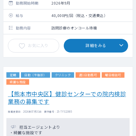
勤務開始時期
2026年9月
給与
40,000円/回（税込・交通費込）
勤務内容
訪問診療のオンコール待機
お気に入り
詳細をみる
定期
日勤（午後診）
クリニック
週1日勤務可
曜日相談可
綺麗な施設
【熊本市中央区】健診センターでの院内検診
業務の募集です
掲載更新日 : 2026年07月31日 案件番号 : 25-TF322905
担当エージェントより
・綺麗な施設です