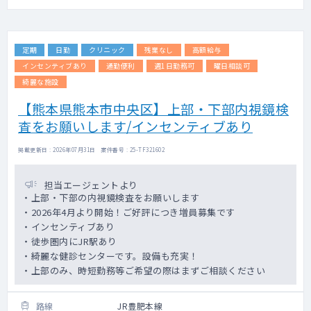
定期
日勤
クリニック
残業なし
高額給与
インセンティブあり
通勤便利
週1日勤務可
曜日相談可
綺麗な施設
【熊本県熊本市中央区】上部・下部内視鏡検
査をお願いします/インセンティブあり
掲載更新日 : 2026年07月31日 案件番号 : 25-TF321602
担当エージェントより
・上部・下部の内視鏡検査をお願いします
・2026年4月より開始！ご好評につき増員募集です
・インセンティブあり
・徒歩圏内にJR駅あり
・綺麗な健診センターです。設備も充実！
・上部のみ、時短勤務等ご希望の際はまずご相談ください
路線
JR豊肥本線