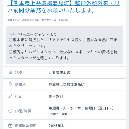
【熊本県上益城郡嘉島町】整形外科外来・リ
ハ前問診業務をお願いいたします。
掲載更新日 : 2026年07月31日 案件番号 : 25-TF319811
担当エージェントより
○熊本市に隣接したエリアでアクセス良く、豊かな自然に囲ま
れたクリニックです。
○優秀なリハビリスタッフ、数少ないスポーツリハの資格を持
ったスタッフが在籍しております。
路線
ＪＲ豊肥本線
勤務地
熊本県上益城郡嘉島町
科目
整形外科
毎週月・火・水・木・金曜日（週1日～）
日程/時間
9:00～18:00
勤務開始時期
2026年4月