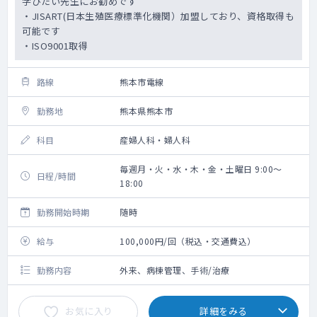
学びたい先生にお勧めです
・JISART(日本生殖医療標準化機関）加盟しており、資格取得も
可能です
・ISO9001取得
路線
熊本市電線
勤務地
熊本県熊本市
科目
産婦人科・婦人科
毎週月・火・水・木・金・土曜日 9:00～
日程/時間
18:00
勤務開始時期
随時
給与
100,000円/回（税込・交通費込）
勤務内容
外来、病棟管理、手術/治療
お気に入り
詳細をみる