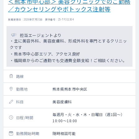
＜熊本市中心部＞ 美容クリニックでのご勤務
／カウンセリングやボトックス注射等
掲載更新日 : 2026年07月31日 案件番号 : 25-TF311304
担当エージェントより
・主に美容外科、美容皮膚科、形成外科を専門とするクリニッ
クです
・熊本市中心部エリア、アクセス良好
・福岡県からのご通勤でも交通費全額支給！ご相談ください。
路線
勤務地
熊本県熊本市中央区
科目
美容皮膚科
毎週月・火・水・木・日曜日（週1回～）
日程/時間
10:00～18:00
勤務開始時期
随時相談可能