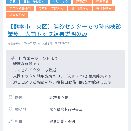
定期
日勤（午後診）
クリニック
通勤便利
経験不問
専門医資格不問
専攻医・専修医可
週1日勤務可
曜日相談可
綺麗な施設
【熊本市中央区】健診センターでの院内検診
業務、人間ドック結果説明のみ
掲載更新日 : 2026年07月31日 案件番号 : 26-TF334743
担当エージェントより
・綺麗な施設です
・ママさんドクターも歓迎
・人間ドックの結果説明のみ、ご好評につき増員募集です
・週１日よりご相談可能、複数日勤務可能な方歓迎します
路線
JR豊肥本線
勤務地
熊本県熊本市中央区
科目
健康診断・不問