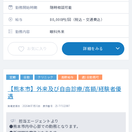
勤務開始時期
随時相談可能
給与
80,000円/回（税込・交通費込）
勤務内容
眼科外来
お気に入り
詳細をみる
定期
日勤
クリニック
高額給与
週1日勤務可
【熊本市】外来及び自由診療/高額/経験者優
遇
掲載更新日 : 2026年07月31日 案件番号 : 25-TF322987
担当エージェントより
●熊本市内中心部での勤務となります。