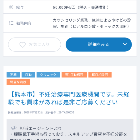
給与
60,000円/回（税込・交通費別）
カウンセリング業務、施術によるやけどの診
勤務内容
察、施術（ヒアルロン酸・ボトックス注射）
お気に入り
詳細をみる
定期
日勤
クリニック
週1日勤務可
曜日相談可
綺麗な施設
【熊本市】不妊治療専門医療機関です。未経
験でも興味があれば是非ご応募ください
掲載更新日 : 2026年07月31日 案件番号 : 23-TA000259
担当エージェントより
・腹腔鏡下手術も行っており、スキルアップ希望や不妊分野を