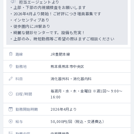
担当エージェントより
・上部・下部の内視鏡検査をお願いします
・2026年4月より開始！ご好評につき増員募集です
・インセンティブあり
・徒歩圏内にJR駅あり
・綺麗な健診センターです。設備も充実！
・上部のみ、時短勤務等ご希望の際はまずご相談ください
路線
JR豊肥本線
勤務地
熊本県熊本市中央区
科目
消化器外科・消化器内科
毎週月・水・木・金曜日 ※週1回～ 9:00～
日程/時間
16:00
勤務開始時期
2026年4月より
給与
50,000円/回（税込・交通費込）
勤務内容
内視鏡検査