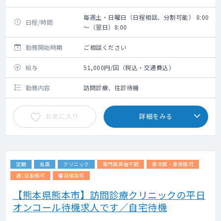
毎週土・日曜日（日程相談、分割可能） 8:00
日程/時間
～（翌日）8:00
勤務開始時期
ご相談ください
給与
51,000円/回（税込・交通費込）
勤務内容
訪問診療、往診待機
お気に入り
詳細をみる
定期
当直
クリニック
専門医資格不問
専攻医・専修医可
週1日勤務可
曜日相談可
【熊本県熊本市】訪問診療クリニックの平日
オンコール待機求人です／自宅待機