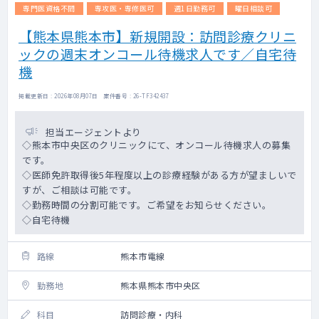
専門医資格不問
専攻医・専修医可
週1日勤務可
曜日相談可
【熊本県熊本市】新規開設：訪問診療クリニ
ックの週末オンコール待機求人です／自宅待
機
掲載更新日 : 2026年08月07日 案件番号 : 26-TF342437
担当エージェントより
◇熊本市中央区のクリニックにて、オンコール待機求人の募集
です。
◇医師免許取得後5年程度以上の診療経験がある方が望ましいで
すが、ご相談は可能です。
◇勤務時間の分割可能です。ご希望をお知らせください。
◇自宅待機
路線
熊本市電線
勤務地
熊本県熊本市中央区
科目
訪問診療・内科