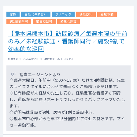
定期
日勤（午前診）
クリニック
通勤便利
経験不問
週1日勤務可
曜日相談可
綺麗な施設
【熊本県熊本市】訪問診療／毎週木曜の午前
のみ／未経験歓迎・看護師同行／施設9割で
効率的な巡回
掲載更新日 : 2026年07月31日 案件番号 : 26-TF337473
担当エージェントより
◇毎週木曜日、午前中（9:00～13:00）だけの4時間勤務。先生
のライフスタイルに合わせて無理なくご勤務いただけます。
◇訪問診療が未経験の先生も安心。経験豊富な看護師が同行
し、運転から診療サポートまでしっかりとバックアップいたし
ます。
◇訪問先は施設が9割、居宅が1割と施設中心。
◇熊本市中心部からも車で15分圏内とアクセス良好です。マイ
カー通勤可能。