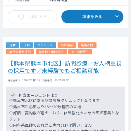
お気に入り
詳細をみる
定期
日勤
クリニック
高額給与
経験不問
専門医資格不問
専攻医・専修医可
週1日勤務可
【熊本県熊本市北区】訪問診療／お人柄重視
の採用です／未経験でもご相談可能
掲載更新日 : 2026年07月31日 案件番号 : 26-TF329283
担当エージェントより
◇熊本市北区にある訪問診療クリニックとなります
◇熊本市中心部より15～20分程度の立地
◇好調に契約数が増えており、体制強化のための医師募集とな
ります
◇内科系医師であればご専門分野は問いません