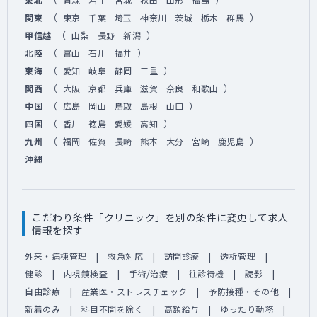
（
）
関東
東京
千葉
埼玉
神奈川
茨城
栃木
群馬
（
）
甲信越
山梨
長野
新潟
（
）
北陸
富山
石川
福井
（
）
東海
愛知
岐阜
静岡
三重
（
）
関西
大阪
京都
兵庫
滋賀
奈良
和歌山
（
）
中国
広島
岡山
鳥取
島根
山口
（
）
四国
香川
徳島
愛媛
高知
（
）
九州
福岡
佐賀
長崎
熊本
大分
宮崎
鹿児島
沖縄
こだわり条件「クリニック」を別の条件に変更して求人
情報を探す
外来・病棟管理
救急対応
訪問診療
透析管理
健診
内視鏡検査
手術/治療
往診待機
読影
自由診療
産業医・ストレスチェック
予防接種・その他
新着のみ
科目不問を除く
高額給与
ゆったり勤務