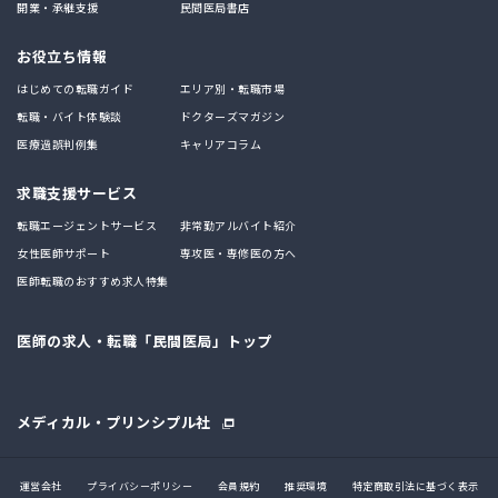
開業・承継支援
民間医局書店
お役立ち情報
はじめての転職ガイド
エリア別・転職市場
転職・バイト体験談
ドクターズマガジン
医療過誤判例集
キャリアコラム
求職支援サービス
転職エージェントサービス
非常勤アルバイト紹介
女性医師サポート
専攻医・専修医の方へ
医師転職のおすすめ求人特集
医師の求人・転職「民間医局」トップ
メディカル・プリンシプル社
運営会社
プライバシーポリシー
会員規約
推奨環境
特定商取引法に基づく表示