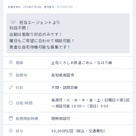
掲載更新日 : 2026年07月30日 案件番号 : 25-TU317123
担当エージェントより
科目不問！
出動は看取り対応のみです！
曜日もご希望に合わせて相談可能！
貴重な自宅待機可能な募集です！
路線
土佐くろしお鉄道ごめん・なはり線
勤務地
高知県南国市
科目
不問・訪問診療
毎週月・火・水・木・金・土・日曜日※週1回
日程/時間
～相談可能 18:00～（翌日）9:00
勤務開始時期
随時相談可
給与
50,000円/回（税込・交通費別）