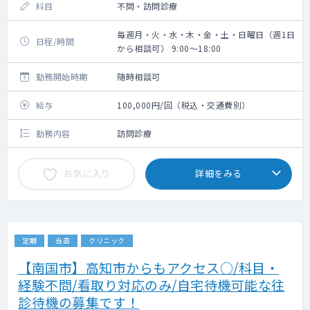
科目
不問・訪問診療
毎週月・火・水・木・金・土・日曜日（週1日
日程/時間
から相談可） 9:00～18:00
勤務開始時期
随時相談可
給与
100,000円/回（税込・交通費別）
勤務内容
訪問診療
お気に入り
詳細をみる
定期
当直
クリニック
【南国市】高知市からもアクセス○/科目・
経験不問/看取り対応のみ/自宅待機可能な往
診待機の募集です！