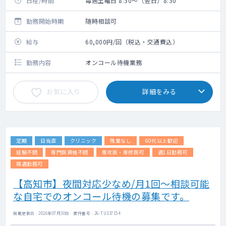
日程/時間
毎週土曜日 8:30～（翌日）8:30
勤務開始時期
随時相談可
給与
60,000円/回（税込・交通費込）
勤務内容
オンコール待機業務
お気に入り
詳細をみる
定期
日当直
クリニック
残業なし
60代以上歓迎
経験不問
専門医資格不問
専攻医・専修医可
週1日勤務可
隔週勤務可
【高知市】夜間対応少なめ/月1回～相談可能
な自宅でのオンコール待機の募集です。
掲載更新日 : 2026年07月30日 案件番号 : 26-TU337154