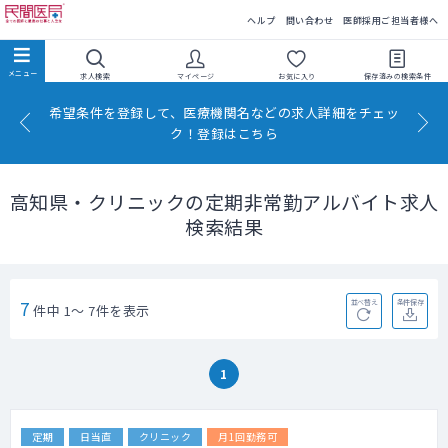
民間医局
ヘルプ
問い合わせ
医師採用ご担当者様へ
求人検索
マイページ
お気に入り
保存済みの
検索条件
希望条件を登録して、医療機関名などの求人詳細をチェッ
ク！登録はこちら
高知県・クリニックの定期非常勤アルバイト求人
検索結果
7
並べ替え
条件保存
件中 1～ 7件を表示
1
定期
日当直
クリニック
月1回勤務可