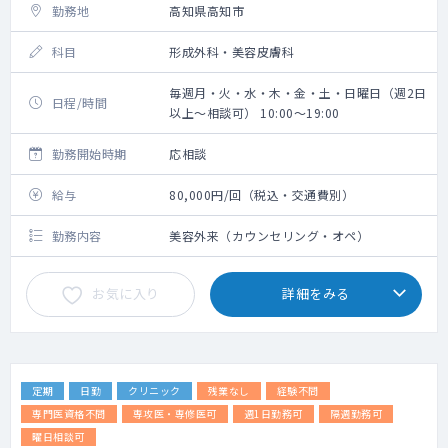
勤務地
高知県高知市
科目
形成外科・美容皮膚科
毎週月・火・水・木・金・土・日曜日（週2日
日程/時間
以上～相談可） 10:00～19:00
勤務開始時期
応相談
給与
80,000円/回（税込・交通費別）
勤務内容
美容外来（カウンセリング・オペ）
お気に入り
詳細をみる
定期
日勤
クリニック
残業なし
経験不問
専門医資格不問
専攻医・専修医可
週1日勤務可
隔週勤務可
曜日相談可