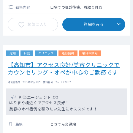
勤務内容
自宅での往診待機、看取り対応
お気に入り
詳細をみる
定期
日勤
クリニック
通勤便利
曜日相談可
【高知市】アクセス良好/美容クリニックで
カウンセリング・オペが中心のご勤務です
掲載更新日 : 2026年07月30日 案件番号 : 25-TU319532
担当エージェントより
はりまや橋近くでアクセス良好！
美容のオペ症例を積みたい先生にオススメです！
路線
とさでん交通線