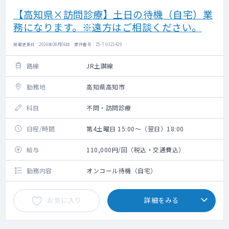
【高知県×訪問診療】土日の待機（自宅）業
務になります。※遠方はご相談ください。
掲載更新日 : 2026年08月06日 案件番号 : 25-TU321429
路線
JR土讃線
勤務地
高知県高知市
科目
不問・訪問診療
日程/時間
第4土曜日 15:00～（翌日）18:00
給与
110,000円/回（税込・交通費込）
勤務内容
オンコール待機（自宅）
お気に入り
詳細をみる