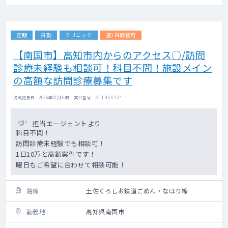
定期
日勤
クリニック
週1日勤務可
【南国市】高知市内からのアクセス○/訪問
診療未経験も相談可！科目不問！施設メイン
の高額な訪問診療募集です
掲載更新日 : 2026年07月30日 案件番号 : 25-TU317127
担当エージェントより
科目不問！
訪問診療未経験でも相談可！
1日10万と高額案件です！
曜日もご希望に合わせて相談可能！
路線
土佐くろしお鉄道ごめん・なはり線
勤務地
高知県南国市