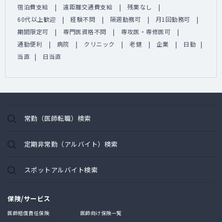
宿泊費支給
遠距離交通費支給
残業なし
60代以上歓迎
経験不問
隔週勤務可
月1回勤務可
期間限定可
専門医資格不問
専攻医・専修医可
通勤便利
病院
クリニック
老健
企業
日勤
当直
日当直
常勤（医師転職）検索
定期非常勤（アルバイト）検索
スポットアルバイト検索
保険/サービス
医師賠償責任保険
医師向け保険一覧