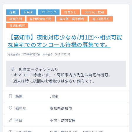
定期
日当直
クリニック
残業なし
60代以上歓迎
経験不問
専門医資格不問
専攻医・専修医可
週1日勤務可
隔週勤務可
【高知市】夜間対応少なめ/月1回～相談可能
な自宅でのオンコール待機の募集です。
掲載更新日 : 2026年07月30日 案件番号 : 26-TU335138
担当エージェントより
・オンコール待機です、・高知市内の先生は自宅待機可。
・週末は特に夜間のお看取りは少ない傾向です。
路線
JR線
勤務地
高知県高知市
科目
不問・訪問診療