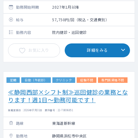
り変動有
勤務開始時期
2027年1月以降
給与
57,750円/回（税込・交通費別）
勤務内容
院内健診・巡回健診
お気に入り
詳細をみる
定期
日勤（午前診）
クリニック
経験不問
専門医資格不問
≪静岡西部×シフト制≫巡回健診の業務とな
ります！週1日～勤務可能です！
掲載更新日 : 2026年07月31日 案件番号 : 22-TB006851
路線
東海道新幹線
勤務地
静岡県浜松市中央区