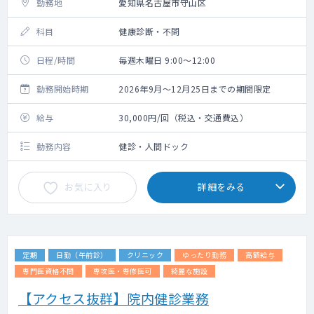
勤務地
愛知県名古屋市守山区
科目
健康診断・不問
日程/時間
毎週木曜日 9:00～12:00
勤務開始時期
2026年9月～12月25日までの期間限定
給与
30,000円/回（税込・交通費込）
勤務内容
健診・人間ドック
お気に入り
詳細をみる
定期
日勤（午前診）
クリニック
ゆったり勤務
高額給与
専門医資格不問
専攻医・専修医可
綺麗な施設
【アクセス抜群】院内健診業務