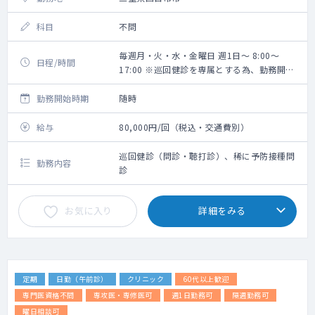
科目
不問
毎週月・火・水・金曜日 週1日～ 8:00～
日程/時間
17:00 ※巡回健診を専属とする為、勤務開始
時間は巡回先により都度変更あり
勤務開始時期
随時
給与
80,000円/回（税込・交通費別）
巡回健診（問診・聴打診）、稀に予防接種問
勤務内容
診
お気に入り
詳細をみる
定期
日勤（午前診）
クリニック
60代以上歓迎
専門医資格不問
専攻医・専修医可
週1日勤務可
隔週勤務可
曜日相談可