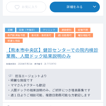
お気に入り
詳細をみる
定期
日勤（午後診）
クリニック
通勤便利
経験不問
専門医資格不問
専攻医・専修医可
週1日勤務可
曜日相談可
綺麗な施設
【熊本市中央区】健診センターでの院内検診
業務、人間ドック結果説明のみ
掲載更新日 : 2026年07月31日 案件番号 : 26-TF334743
担当エージェントより
・綺麗な施設です
・ママさんドクターも歓迎
・人間ドックの結果説明のみ、ご好評につき増員募集です
・週１日よりご相談可能、複数日勤務可能な方歓迎します