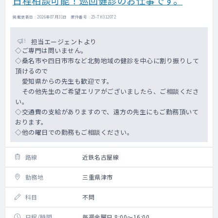
日程相談可能！巡回健診のお仕事です。
掲載更新日 : 2026年07月31日 案件番号 : 25-TH312072
担当エージェントより
◇ご専門は問いません。
◇桑名市や四日市市など北勢地域の健診を中心に割り振りして
頂けるので
愛知県からの先生も歓迎です。
その他先生のご希望エリアがございましたら、ご相談くださ
い。
◇交通費の支給がありますので、遠方の先生にもご勤務頂いて
おります。
◇他の曜日での勤務もご相談ください。
路線
近鉄名古屋線
勤務地
三重県津市
科目
不問
日程/時間
毎週金曜日 8:00～16:00