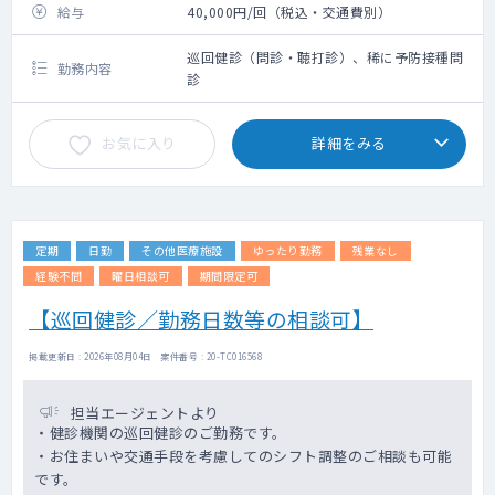
給与
40,000円/回（税込・交通費別）
巡回健診（問診・聴打診）、稀に予防接種問
勤務内容
診
お気に入り
詳細をみる
定期
日勤
その他医療施設
ゆったり勤務
残業なし
経験不問
曜日相談可
期間限定可
【巡回健診／勤務日数等の相談可】
掲載更新日 : 2026年08月04日 案件番号 : 20-TC016568
担当エージェントより
・健診機関の巡回健診のご勤務です。
・お住まいや交通手段を考慮してのシフト調整のご相談も可能
です。