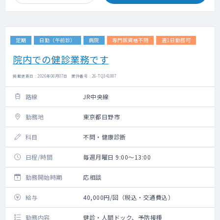
定期
日勤（午前診）
病院
専門医資格不問
週1日勤務可
院内での健診業務です
掲載更新日 : 2026年08月07日 案件番号 : 26-TQ341007
路線
JR中央線
勤務地
東京都日野市
科目
不問・健康診断
日程/時間
毎週月曜日 9:00～13:00
勤務開始時期
応相談
給与
40,000円/回（税込・交通費込）
勤務内容
健診・人間ドック、予防接種