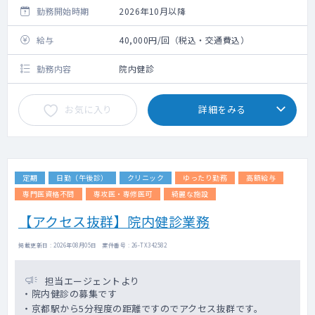
勤務開始時期
2026年10月以降
給与
40,000円/回（税込・交通費込）
勤務内容
院内健診
お気に入り
詳細をみる
定期
日勤（午後診）
クリニック
ゆったり勤務
高額給与
専門医資格不問
専攻医・専修医可
綺麗な施設
【アクセス抜群】院内健診業務
掲載更新日 : 2026年08月05日 案件番号 : 26-TX342582
担当エージェントより
・院内健診の募集です
・京都駅から5分程度の距離ですのでアクセス抜群です。