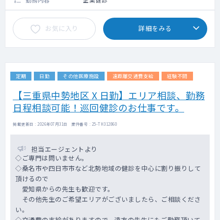
お気に入り
詳細をみる
定期
日勤
その他医療施設
遠距離交通費支給
経験不問
【三重県中勢地区 X 日勤】エリア相談、勤務
日程相談可能！巡回健診のお仕事です。
掲載更新日 : 2026年07月31日 案件番号 : 25-TH312860
担当エージェントより
◇ご専門は問いません。
◇桑名市や四日市市など北勢地域の健診を中心に割り振りして
頂けるので
愛知県からの先生も歓迎です。
その他先生のご希望エリアがございましたら、ご相談くださ
い。
◇交通費の支給がありますので、遠方の先生にもご勤務頂いて