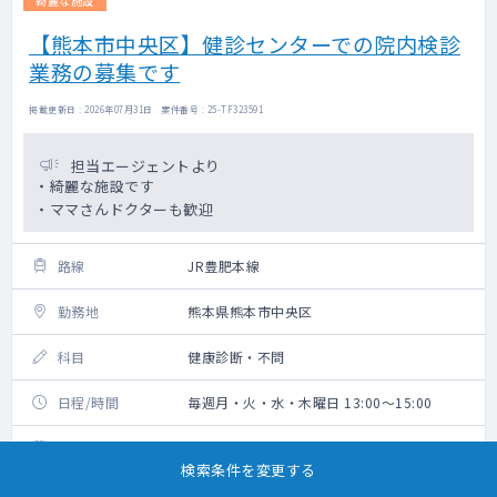
綺麗な施設
【熊本市中央区】健診センターでの院内検診
業務の募集です
掲載更新日 : 2026年07月31日 案件番号 : 25-TF323591
担当エージェントより
・綺麗な施設です
・ママさんドクターも歓迎
路線
JR豊肥本線
勤務地
熊本県熊本市中央区
科目
健康診断・不問
日程/時間
毎週月・火・水・木曜日 13:00～15:00
勤務開始時期
2026年4月以降
検索条件を変更する
給与
20,000円/回（税込・交通費込）