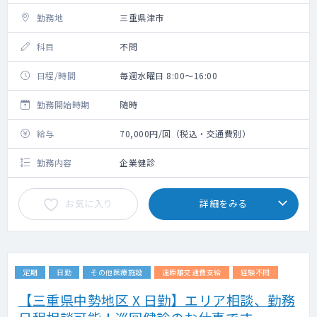
勤務地
三重県津市
科目
不問
日程/時間
毎週水曜日 8:00～16:00
勤務開始時期
随時
給与
70,000円/回（税込・交通費別）
勤務内容
企業健診
お気に入り
詳細をみる
定期
日勤
その他医療施設
遠距離交通費支給
経験不問
【三重県中勢地区 X 日勤】エリア相談、勤務