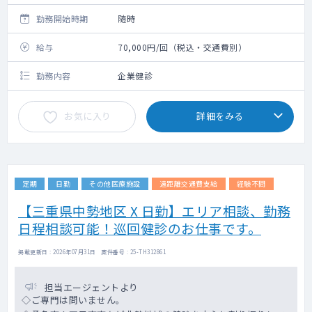
勤務開始時期
随時
給与
70,000円/回（税込・交通費別）
勤務内容
企業健診
お気に入り
詳細をみる
定期
日勤
その他医療施設
遠距離交通費支給
経験不問
【三重県中勢地区 X 日勤】エリア相談、勤務
日程相談可能！巡回健診のお仕事です。
掲載更新日 : 2026年07月31日 案件番号 : 25-TH312861
担当エージェントより
◇ご専門は問いません。