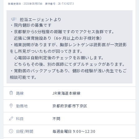
掲載更新日 : 2026年08月05日 案件番号 : 26-TX342573
担当エージェントより
・院内健診の募集です
・京都駅から5分程度の距離ですのでアクセス抜群です。
近隣に保育施設あり（6ヶ月以上のお子様対象）
・結果説明がありますが、胸部レントゲンは読影医が一次読影
をし所見がついたものが回ってきます。
心電図は自動判定後のチェックをお願いします。
どちらもその後、別の医師にてダブルチェックがあります。
・常勤医のバックアップもあり、健診の経験が浅い先生でもご
相談可能です。
路線
JR東海道本線線
勤務地
京都府京都市下京区
科目
不問
日程/時間
毎週金曜日 9:00～12:30