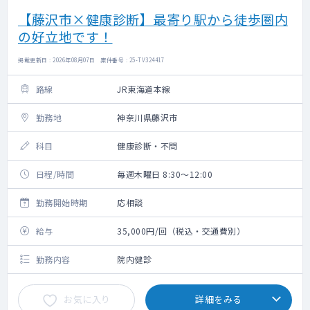
【藤沢市×健康診断】最寄り駅から徒歩圏内
の好立地です！
掲載更新日 : 2026年08月07日 案件番号 : 25-TV324417
路線
JR東海道本線
勤務地
神奈川県藤沢市
科目
健康診断・不問
日程/時間
毎週木曜日 8:30～12:00
勤務開始時期
応相談
給与
35,000円/回（税込・交通費別）
勤務内容
院内健診
お気に入り
詳細をみる