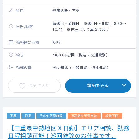
科目
健康診断・不問
毎週月・金曜日 ※週1日～相談可 8:30～
日程/時間
13:00 ※日程により異なります
勤務開始時期
随時
給与
40,000円/回（税込・交通費別）
勤務内容
巡回健診（一般健診、特殊健診）
お気に入り
詳細をみる
定期
日勤
その他医療施設
遠距離交通費支給
経験不問
【三重県中勢地区 X 日勤】エリア相談、勤務
日程相談可能！巡回健診のお仕事です。