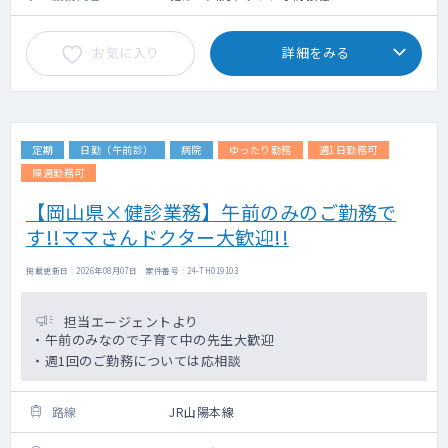
お気に入り
詳細をみる
定期
日勤（午前診）
病院
ゆったり勤務
週1日勤務可
隔週勤務可
【岡山県×健診業務】午前のみのご勤務で
す!!ママさんドクター大歓迎!!
掲載更新日 : 2026年08月07日 案件番号 : 24-TH019103
担当エージェントより
・午前のみなので子育て中の先生大歓迎
・週1回のご勤務については応相談
路線
JR山陽本線