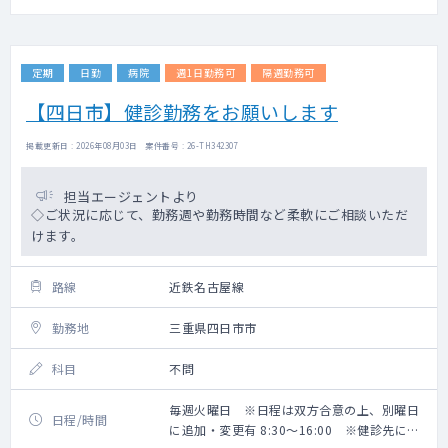
定期
日勤
病院
週1日勤務可
隔週勤務可
【四日市】健診勤務をお願いします
掲載更新日 : 2026年08月03日 案件番号 : 26-TH342307
担当エージェントより
◇ご状況に応じて、勤務週や勤務時間など柔軟にご相談いただ
けます。
路線
近鉄名古屋線
勤務地
三重県四日市市
科目
不問
毎週火曜日 ※日程は双方合意の上、別曜日
日程/時間
に追加・変更有 8:30～16:00 ※健診先によ