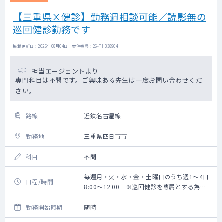
【三重県×健診】勤務週相談可能／読影無の
巡回健診勤務です
掲載更新日 : 2026年08月04日 案件番号 : 26-TH338904
担当エージェントより
専門科目は不問です。ご興味ある先生は一度お問い合わせくだ
さい。
路線
近鉄名古屋線
勤務地
三重県四日市市
科目
不問
毎週月・火・水・金・土曜日のうち週1～4日
日程/時間
8:00～12:00 ※巡回健診を専属とする為、
勤務開始時間は巡回先により都度変更あり
勤務開始時期
随時