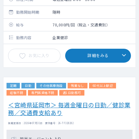
勤務開始時期
随時
給与
70,000円/回（税込・交通費別）
勤務内容
企業健診
お気に入り
詳細をみる
定期
日勤
その他医療施設
残業なし
60代以上歓迎
経験不問
専門医資格不問
週1日勤務可
＜宮崎県延岡市＞ 毎週金曜日の日勤／健診業
務／交通費支給あり
掲載更新日 : 2026年07月31日 案件番号 : 26-TF328282
担当エージェントより