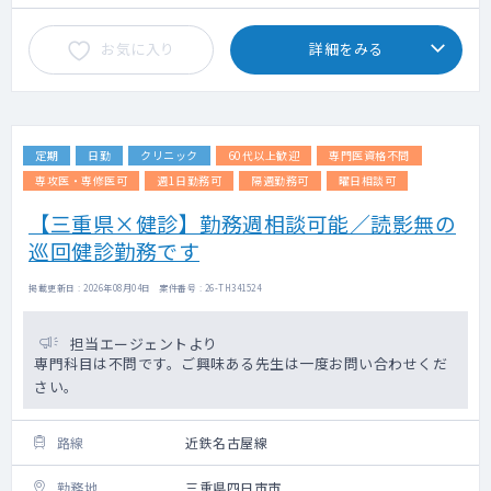
お気に入り
詳細をみる
定期
日勤
クリニック
60代以上歓迎
専門医資格不問
専攻医・専修医可
週1日勤務可
隔週勤務可
曜日相談可
【三重県×健診】勤務週相談可能／読影無の
巡回健診勤務です
掲載更新日 : 2026年08月04日 案件番号 : 26-TH341524
担当エージェントより
専門科目は不問です。ご興味ある先生は一度お問い合わせくだ
さい。
路線
近鉄名古屋線
勤務地
三重県四日市市