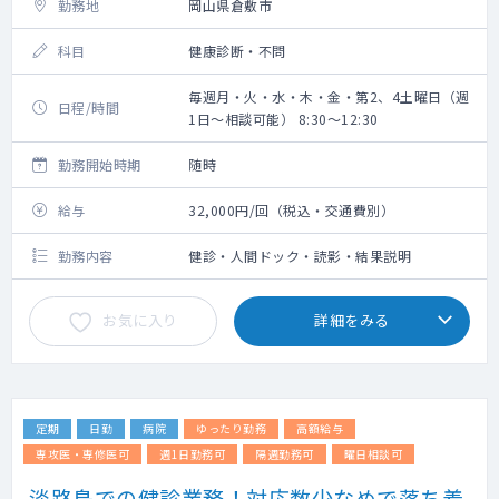
勤務地
岡山県倉敷市
科目
健康診断・不問
毎週月・火・水・木・金・第2、4土曜日（週
日程/時間
1日～相談可能） 8:30～12:30
勤務開始時期
随時
給与
32,000円/回（税込・交通費別）
勤務内容
健診・人間ドック・読影・結果説明
お気に入り
詳細をみる
定期
日勤
病院
ゆったり勤務
高額給与
専攻医・専修医可
週1日勤務可
隔週勤務可
曜日相談可
淡路島での健診業務！対応数少なめで落ち着