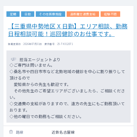
定期
日勤
その他医療施設
遠距離交通費支給
経験不問
【三重県中勢地区 X 日勤】エリア相談、勤務
日程相談可能！巡回健診のお仕事です。
掲載更新日 : 2026年07月31日 案件番号 : 25-TH312071
担当エージェントより
◇ご専門は問いません。
◇桑名市や四日市市など北勢地域の健診を中心に割り振りして
頂けるので
愛知県からの先生も歓迎です。
その他先生のご希望エリアがございましたら、ご相談くださ
い。
◇交通費の支給がありますので、遠方の先生にもご勤務頂いて
おります。
◇他の曜日での勤務もご相談ください。
路線
近鉄名古屋線