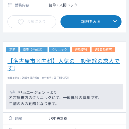
勤務内容
健診・人間ドック
お気に入り
詳細をみる
定期
日勤（午前診）
クリニック
通勤便利
週1日勤務可
【名古屋市×内科】人気の一般健診の求人で
す!
掲載更新日 : 2026年08月07日 案件番号 : 26-TH342708
担当エージェントより
名古屋市内のクリニックにて、一般健診の募集です。
午前のみの勤務となります。
路線
JR中央本線