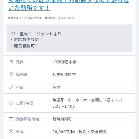
いた勤務です！
掲載更新日 : 2026年08月07日 案件番号 : 26-TW342727
担当エージェントより
・対応数少なめ！
・曜日相談可！
路線
JR東海道本線
勤務地
兵庫県淡路市
科目
不問
毎週月・火・水・木・金曜日（週１～3）
日程/時間
8:30～17:00
勤務開始時期
随時相談可
給与
80,000円/回（税込・交通費別）