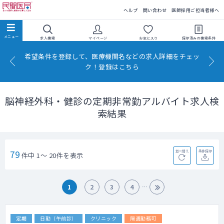
民間医局
ヘルプ
問い合わせ
医師採用ご担当者様へ
求人検索
マイページ
お気に入り
保存済みの
検索条件
希望条件を登録して、医療機関名などの求人詳細をチェッ
ク！登録はこちら
脳神経外科・健診の定期非常勤アルバイト求人検
索結果
79
並べ替え
条件保存
件中 1～ 20件を表示
1
2
3
4
定期
日勤（午前診）
クリニック
隔週勤務可