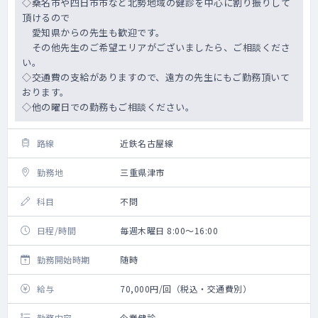
◇桑名市や四日市市など北勢地域の健診を中心に割り振りして
頂けるので
愛知県からの先生も歓迎です。
その他先生のご希望エリアがございましたら、ご相談くださ
い。
◇交通費の支給がありますので、遠方の先生にもご勤務頂いて
おります。
◇他の曜日での勤務もご相談ください。
路線
近鉄名古屋線
勤務地
三重県津市
科目
不問
日程/時間
毎週木曜日 8:00～16:00
勤務開始時期
随時
給与
70,000円/回（税込・交通費別）
勤務内容
企業健診