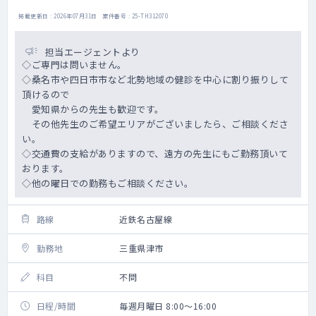
掲載更新日 : 2026年07月31日 案件番号 : 25-TH312070
担当エージェントより
◇ご専門は問いません。
◇桑名市や四日市市など北勢地域の健診を中心に割り振りして
頂けるので
愛知県からの先生も歓迎です。
その他先生のご希望エリアがございましたら、ご相談くださ
い。
◇交通費の支給がありますので、遠方の先生にもご勤務頂いて
おります。
◇他の曜日での勤務もご相談ください。
路線
近鉄名古屋線
勤務地
三重県津市
科目
不問
日程/時間
毎週月曜日 8:00～16:00