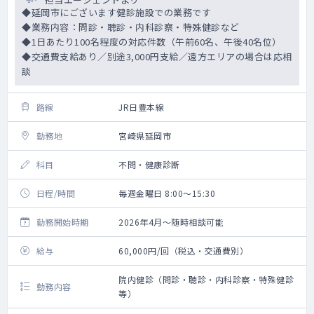
◆延岡市にございます健診施設での業務です
◆業務内容：問診・聴診・内科診察・特殊健診など
◆1日あたり100名程度の対応件数（午前60名、午後40名位）
◆交通費支給あり／別途3,000円支給／遠方エリアの場合は応相
談
路線
JR日豊本線
勤務地
宮崎県延岡市
科目
不問・健康診断
日程/時間
毎週金曜日 8:00～15:30
勤務開始時期
2026年4月～随時相談可能
給与
60,000円/回（税込・交通費別）
院内健診（問診・聴診・内科診察・特殊健診
勤務内容
等）