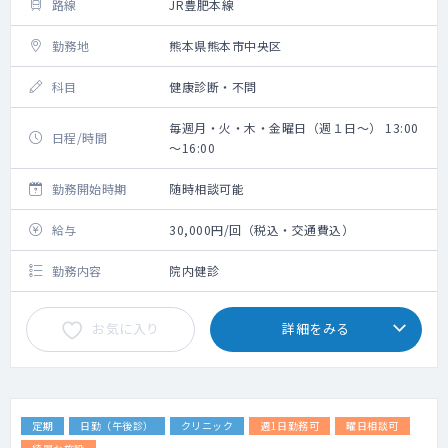
路線
JR豊肥本線
勤務地
熊本県熊本市中央区
科目
健康診断・不問
毎週月・火・木・金曜日（週１日～） 13:00
日程/時間
～16:00
勤務開始時期
随時相談可能
給与
30,000円/回（税込・交通費込）
勤務内容
院内健診
お気に入り
詳細をみる
定期
日勤（午後診）
クリニック
週1日勤務可
曜日相談可