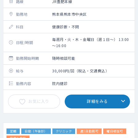
路線
JR豊肥本線
勤務地
熊本県熊本市中央区
科目
健康診断・不問
毎週月・火・木・金曜日（週１日～） 13:00
日程/時間
～16:00
勤務開始時期
随時相談可能
給与
30,000円/回（税込・交通費込）
勤務内容
院内健診
お気に入り
詳細をみる
定期
日勤（午後診）
クリニック
週1日勤務可
曜日相談可