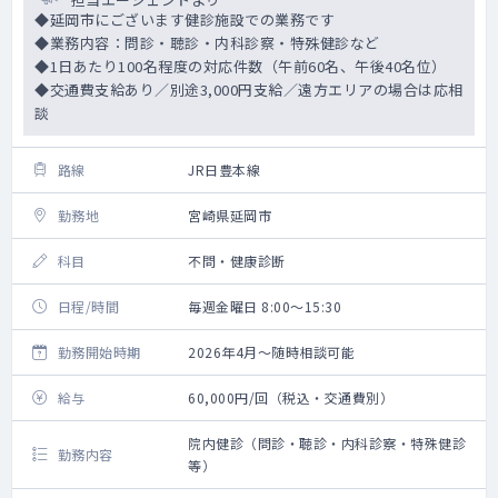
◆延岡市にございます健診施設での業務です
◆業務内容：問診・聴診・内科診察・特殊健診など
◆1日あたり100名程度の対応件数（午前60名、午後40名位）
◆交通費支給あり／別途3,000円支給／遠方エリアの場合は応相
談
路線
JR日豊本線
勤務地
宮崎県延岡市
科目
不問・健康診断
日程/時間
毎週金曜日 8:00～15:30
勤務開始時期
2026年4月～随時相談可能
給与
60,000円/回（税込・交通費別）
院内健診（問診・聴診・内科診察・特殊健診
勤務内容
等）