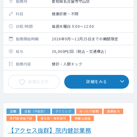
勤務地
愛知県名古屋市守山区
科目
健康診断・不問
日程/時間
毎週木曜日 9:00～12:00
勤務開始時期
2026年9月～12月25日までの期間限定
給与
30,000円/回（税込・交通費込）
勤務内容
健診・人間ドック
お気に入り
詳細をみる
定期
日勤（午前診）
クリニック
ゆったり勤務
高額給与
専門医資格不問
専攻医・専修医可
綺麗な施設
【アクセス抜群】院内健診業務