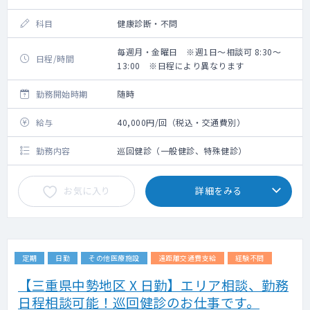
科目
健康診断・不問
毎週月・金曜日 ※週1日～相談可 8:30～
日程/時間
13:00 ※日程により異なります
勤務開始時期
随時
給与
40,000円/回（税込・交通費別）
勤務内容
巡回健診（一般健診、特殊健診）
お気に入り
詳細をみる
定期
日勤
その他医療施設
遠距離交通費支給
経験不問
【三重県中勢地区 X 日勤】エリア相談、勤務
日程相談可能！巡回健診のお仕事です。