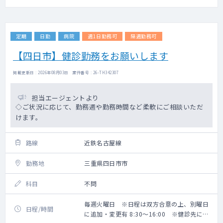
定期
日勤
病院
週1日勤務可
隔週勤務可
【四日市】健診勤務をお願いします
掲載更新日 : 2026年08月03日 案件番号 : 26-TH342307
担当エージェントより
◇ご状況に応じて、勤務週や勤務時間など柔軟にご相談いただ
けます。
路線
近鉄名古屋線
勤務地
三重県四日市市
科目
不問
毎週火曜日 ※日程は双方合意の上、別曜日
日程/時間
に追加・変更有 8:30～16:00 ※健診先によ