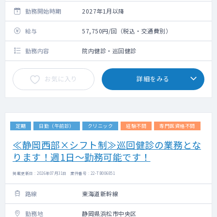
り変動有
勤務開始時期
2027年1月以降
給与
57,750円/回（税込・交通費別）
勤務内容
院内健診・巡回健診
お気に入り
詳細をみる
定期
日勤（午前診）
クリニック
経験不問
専門医資格不問
≪静岡西部×シフト制≫巡回健診の業務とな
ります！週1日～勤務可能です！
掲載更新日 : 2026年07月31日 案件番号 : 22-TB006851
路線
東海道新幹線
勤務地
静岡県浜松市中央区