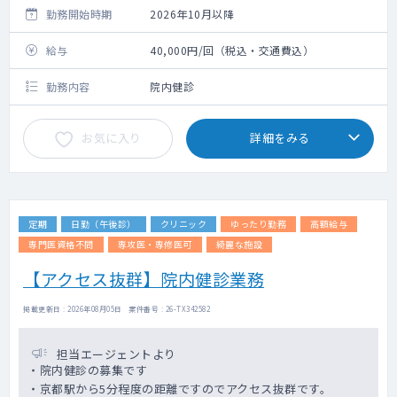
勤務開始時期
2026年10月以降
給与
40,000円/回（税込・交通費込）
勤務内容
院内健診
お気に入り
詳細をみる
定期
日勤（午後診）
クリニック
ゆったり勤務
高額給与
専門医資格不問
専攻医・専修医可
綺麗な施設
【アクセス抜群】院内健診業務
掲載更新日 : 2026年08月05日 案件番号 : 26-TX342582
担当エージェントより
・院内健診の募集です
・京都駅から5分程度の距離ですのでアクセス抜群です。