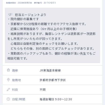
掲載更新日 : 2026年08月05日 案件番号 : 26-TX342573
担当エージェントより
・院内健診の募集です
・京都駅から5分程度の距離ですのでアクセス抜群です。
近隣に保育施設あり（6ヶ月以上のお子様対象）
・結果説明がありますが、胸部レントゲンは読影医が一次読影
をし所見がついたものが回ってきます。
心電図は自動判定後のチェックをお願いします。
どちらもその後、別の医師にてダブルチェックがあります。
・常勤医のバックアップもあり、健診の経験が浅い先生でもご
相談可能です。
路線
JR東海道本線線
勤務地
京都府京都市下京区
科目
不問
日程/時間
毎週金曜日 9:00～12:30