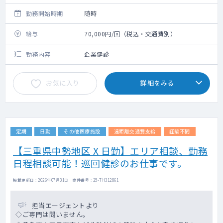
勤務開始時期
随時
給与
70,000円/回（税込・交通費別）
勤務内容
企業健診
お気に入り
詳細をみる
定期
日勤
その他医療施設
遠距離交通費支給
経験不問
【三重県中勢地区 X 日勤】エリア相談、勤務
日程相談可能！巡回健診のお仕事です。
掲載更新日 : 2026年07月31日 案件番号 : 25-TH312861
担当エージェントより
◇ご専門は問いません。