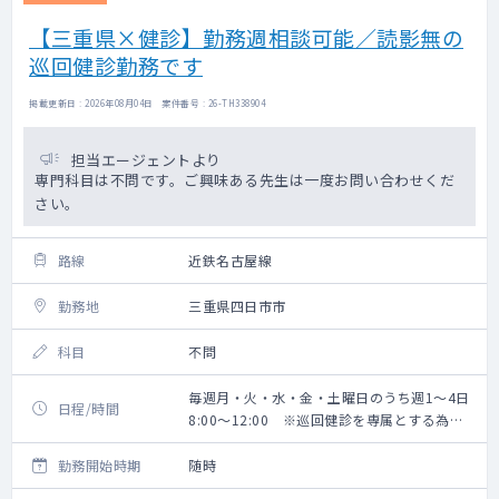
【三重県×健診】勤務週相談可能／読影無の
巡回健診勤務です
掲載更新日 : 2026年08月04日 案件番号 : 26-TH338904
担当エージェントより
専門科目は不問です。ご興味ある先生は一度お問い合わせくだ
さい。
路線
近鉄名古屋線
勤務地
三重県四日市市
科目
不問
毎週月・火・水・金・土曜日のうち週1～4日
日程/時間
8:00～12:00 ※巡回健診を専属とする為、
勤務開始時間は巡回先により都度変更あり
勤務開始時期
随時