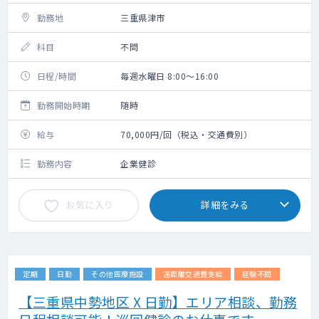
勤務地
三重県津市
科目
不問
日程/時間
毎週水曜日 8:00～16:00
勤務開始時期
随時
給与
70,000円/回（税込・交通費別）
勤務内容
企業健診
お気に入り
詳細をみる
定期
日勤
その他医療施設
遠距離交通費支給
経験不問
【三重県中勢地区 X 日勤】エリア相談、勤務