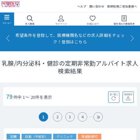
民間医局
ヘルプ
問い合わせ
医師採用ご担当者様へ
求人検索
マイページ
お気に入り
保存済みの
検索条件
希望条件を登録して、医療機関名などの求人詳細をチェッ
ク！登録はこちら
乳腺/内分泌科・健診の定期非常勤アルバイト求人
検索結果
79
並べ替え
条件保存
件中 1～ 20件を表示
1
2
3
4
定期
日勤（午前診）
クリニック
隔週勤務可