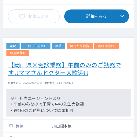
お気に入り
詳細をみる
定期
日勤（午前診）
病院
ゆったり勤務
週1日勤務可
隔週勤務可
【岡山県×健診業務】午前のみのご勤務で
す!!ママさんドクター大歓迎!!
掲載更新日 : 2026年08月07日 案件番号 : 24-TH019103
担当エージェントより
・午前のみなので子育て中の先生大歓迎
・週1回のご勤務については応相談
路線
JR山陽本線