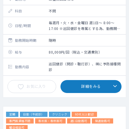
科目
不問
毎週月・火・水・金曜日 週1日～ 8:00～
日程/時間
17:00 ※巡回健診を専属とする為、勤務開始
時間は巡回先により都度変更あり
勤務開始時期
随時
給与
80,000円/回（税込・交通費別）
巡回健診（問診・聴打診）、稀に予防接種問
勤務内容
診
お気に入り
詳細をみる
定期
日勤（午前診）
クリニック
60代以上歓迎
専門医資格不問
専攻医・専修医可
週1日勤務可
隔週勤務可
曜日相談可