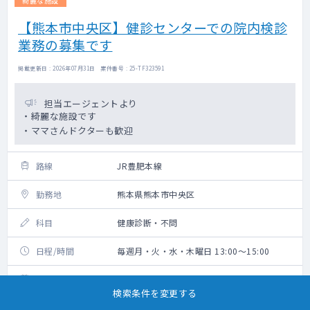
綺麗な施設
【熊本市中央区】健診センターでの院内検診
業務の募集です
掲載更新日 : 2026年07月31日 案件番号 : 25-TF323591
担当エージェントより
・綺麗な施設です
・ママさんドクターも歓迎
路線
JR豊肥本線
勤務地
熊本県熊本市中央区
科目
健康診断・不問
日程/時間
毎週月・火・水・木曜日 13:00～15:00
勤務開始時期
2026年4月以降
検索条件を変更する
給与
20,000円/回（税込・交通費込）