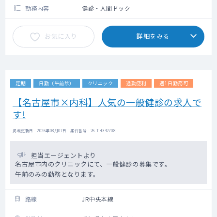
勤務内容
健診・人間ドック
お気に入り
詳細をみる
定期
日勤（午前診）
クリニック
通勤便利
週1日勤務可
【名古屋市×内科】人気の一般健診の求人で
す!
掲載更新日 : 2026年08月07日 案件番号 : 26-TH342708
担当エージェントより
名古屋市内のクリニックにて、一般健診の募集です。
午前のみの勤務となります。
路線
JR中央本線