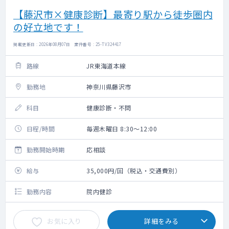
【藤沢市×健康診断】最寄り駅から徒歩圏内
の好立地です！
掲載更新日 : 2026年08月07日 案件番号 : 25-TV324417
路線
JR東海道本線
勤務地
神奈川県藤沢市
科目
健康診断・不問
日程/時間
毎週木曜日 8:30～12:00
勤務開始時期
応相談
給与
35,000円/回（税込・交通費別）
勤務内容
院内健診
お気に入り
詳細をみる