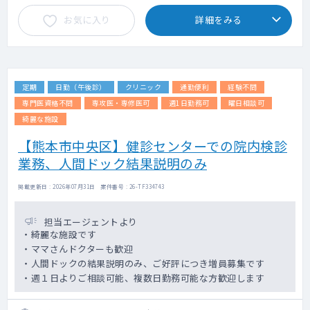
お気に入り
詳細をみる
定期
日勤（午後診）
クリニック
通勤便利
経験不問
専門医資格不問
専攻医・専修医可
週1日勤務可
曜日相談可
綺麗な施設
【熊本市中央区】健診センターでの院内検診
業務、人間ドック結果説明のみ
掲載更新日 : 2026年07月31日 案件番号 : 26-TF334743
担当エージェントより
・綺麗な施設です
・ママさんドクターも歓迎
・人間ドックの結果説明のみ、ご好評につき増員募集です
・週１日よりご相談可能、複数日勤務可能な方歓迎します