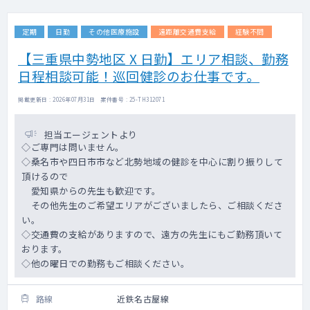
定期
日勤
その他医療施設
遠距離交通費支給
経験不問
【三重県中勢地区 X 日勤】エリア相談、勤務
日程相談可能！巡回健診のお仕事です。
掲載更新日 : 2026年07月31日 案件番号 : 25-TH312071
担当エージェントより
◇ご専門は問いません。
◇桑名市や四日市市など北勢地域の健診を中心に割り振りして
頂けるので
愛知県からの先生も歓迎です。
その他先生のご希望エリアがございましたら、ご相談くださ
い。
◇交通費の支給がありますので、遠方の先生にもご勤務頂いて
おります。
◇他の曜日での勤務もご相談ください。
路線
近鉄名古屋線