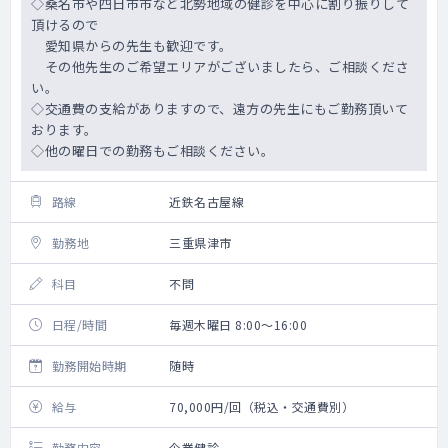
◇桑名市や四日市市など北勢地域の健診を中心に割り振りして
頂けるので
愛知県からの先生も歓迎です。
その他先生のご希望エリアがございましたら、ご相談くださ
い。
◇交通費の支給がありますので、遠方の先生にもご勤務頂いて
おります。
◇他の曜日での勤務もご相談ください。
路線
近鉄名古屋線
勤務地
三重県津市
科目
不問
日程/時間
毎週木曜日 8:00～16:00
勤務開始時期
随時
給与
70,000円/回（税込・交通費別）
勤務内容
企業健診