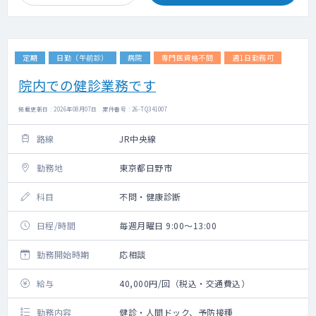
定期
日勤（午前診）
病院
専門医資格不問
週1日勤務可
院内での健診業務です
掲載更新日 : 2026年08月07日 案件番号 : 26-TQ341007
路線
JR中央線
勤務地
東京都日野市
科目
不問・健康診断
日程/時間
毎週月曜日 9:00～13:00
勤務開始時期
応相談
給与
40,000円/回（税込・交通費込）
勤務内容
健診・人間ドック、予防接種