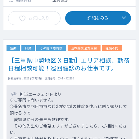
お気に入り
詳細をみる
定期
日勤
その他医療施設
遠距離交通費支給
経験不問
【三重県中勢地区 X 日勤】エリア相談、勤務
日程相談可能！巡回健診のお仕事です。
掲載更新日 : 2026年07月31日 案件番号 : 25-TH312860
担当エージェントより
◇ご専門は問いません。
◇桑名市や四日市市など北勢地域の健診を中心に割り振りして
頂けるので
愛知県からの先生も歓迎です。
その他先生のご希望エリアがございましたら、ご相談くださ
い。
◇交通費の支給がありますので、遠方の先生にもご勤務頂いて