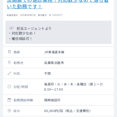
いた勤務です！
掲載更新日 : 2026年08月07日 案件番号 : 26-TW342727
担当エージェントより
・対応数少なめ！
・曜日相談可！
路線
JR東海道本線
勤務地
兵庫県淡路市
科目
不問
毎週月・火・水・木・金曜日（週１～3）
日程/時間
8:30～17:00
勤務開始時期
随時相談可
給与
80,000円/回（税込・交通費別）