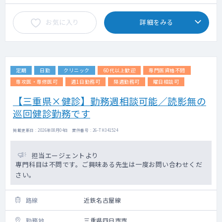
お気に入り
詳細をみる
定期
日勤
クリニック
60代以上歓迎
専門医資格不問
専攻医・専修医可
週1日勤務可
隔週勤務可
曜日相談可
【三重県×健診】勤務週相談可能／読影無の
巡回健診勤務です
掲載更新日 : 2026年08月04日 案件番号 : 26-TH341524
担当エージェントより
専門科目は不問です。ご興味ある先生は一度お問い合わせくだ
さい。
路線
近鉄名古屋線
勤務地
三重県四日市市