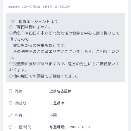
掲載更新日 : 2026年07月31日 案件番号 : 25-TH312070
担当エージェントより
◇ご専門は問いません。
◇桑名市や四日市市など北勢地域の健診を中心に割り振りして
頂けるので
愛知県からの先生も歓迎です。
その他先生のご希望エリアがございましたら、ご相談くださ
い。
◇交通費の支給がありますので、遠方の先生にもご勤務頂いて
おります。
◇他の曜日での勤務もご相談ください。
路線
近鉄名古屋線
勤務地
三重県津市
科目
不問
日程/時間
毎週月曜日 8:00～16:00