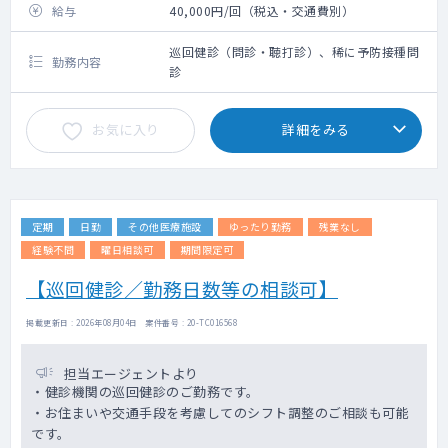
給与
40,000円/回（税込・交通費別）
巡回健診（問診・聴打診）、稀に予防接種問
勤務内容
診
お気に入り
詳細をみる
定期
日勤
その他医療施設
ゆったり勤務
残業なし
経験不問
曜日相談可
期間限定可
【巡回健診／勤務日数等の相談可】
掲載更新日 : 2026年08月04日 案件番号 : 20-TC016568
担当エージェントより
・健診機関の巡回健診のご勤務です。
・お住まいや交通手段を考慮してのシフト調整のご相談も可能
です。