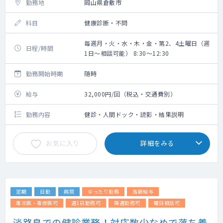
勤務地
岡山県倉敷市
科目
健康診断・不問
毎週月・火・水・木・金・第2、4土曜日（週
日程/時間
1日～相談可能） 8:30～12:30
勤務開始時期
随時
給与
32,000円/回（税込・交通費別）
勤務内容
健診・人間ドック・読影・結果説明
お気に入り
詳細をみる
定期
日勤
病院
ゆったり勤務
高額給与
専攻医・専修医可
週1日勤務可
隔週勤務可
曜日相談可
淡路島での健診業務！対応数少なめで落ち着