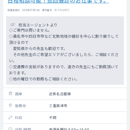
日程相談可能！巡回健診のお仕事です。
掲載更新日 : 2026年07月31日 案件番号 : 25-TH312072
担当エージェントより
◇ご専門は問いません。
◇桑名市や四日市市など北勢地域の健診を中心に割り振りして
頂けるので
愛知県からの先生も歓迎です。
その他先生のご希望エリアがございましたら、ご相談くださ
い。
◇交通費の支給がありますので、遠方の先生にもご勤務頂いて
おります。
◇他の曜日での勤務もご相談ください。
路線
近鉄名古屋線
勤務地
三重県津市
科目
不問
日程/時間
毎週金曜日 8:00～16:00