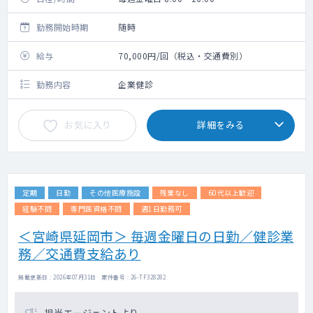
勤務開始時期
随時
給与
70,000円/回（税込・交通費別）
勤務内容
企業健診
お気に入り
詳細をみる
定期
日勤
その他医療施設
残業なし
60代以上歓迎
経験不問
専門医資格不問
週1日勤務可
＜宮崎県延岡市＞ 毎週金曜日の日勤／健診業
務／交通費支給あり
掲載更新日 : 2026年07月31日 案件番号 : 26-TF328282
担当エージェントより