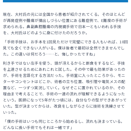
現在、大村氏の元には全国から患者が紹介されてくる。そのほとんど
が再発症例や腫瘍が摘出しづらい位置にある難症例で、E難度の手術が
求められる。鼻副鼻腔腫瘍の内視鏡手術で日本一ともいわれる手技
を、大村氏はどのように身に付けたのだろうか。
「手術手技は、お手本を1回見ただけで完璧にできる人もいれば、10回
見ても全くできない人がいる。僕は後者で最初は全然できませんでし
た。この違いは何だろう……と、悔しかったですね」
利き手ではない左手を使う、頭が冴えるからと断食をするなど、手技
を上達させるためにあれこれと試した。その中で最も効果があったの
が、手術を言語化する方法だった。手術室に入ったところから、モニ
ターやコンセントはどこか、術者の立ち位置、吸引管や電気メスの配
置など、一つずつ実況していく。なぜそこに置かれているのか、その
理由まで考えることで、手術の一連の流れが理解できるようになった
という。医師になって5年がたつ頃には、自分なりの型ができあがって
いた。型が決まってからは、改良をしながらさらに技術を洗練させて
いった。
「僕の手術はいつも同じところから始めるし、流れも決まっている。
どんなに長い手術でもそれは一緒です」