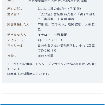
2022
東京慈恵会医科大学 学外研究員制度 選抜
座右の銘：
にこにこ顔の命がけ（平澤 興）
愛読書：
『太公望』宮城谷 昌光著／『親子で読も
う「実語教」 』齋藤 孝著
影響を受けた人：
市川 剛、吉岡 秀人、塩尻 俊明、大櫛 哲
史
好きな有名人：
イチロー、小田 和正
マイブーム：
畑、ライフコーチ
マイルール：
自分のありたい姿を追求し、それに正直
であり続ける
宝物：
家族と仲間
※こちらの記事は、ドクターズマガジン2022年6月号から転載し
ています。
経歴等は取材当時のものです。