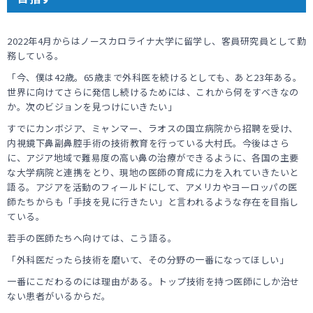
2022年4月からはノースカロライナ大学に留学し、客員研究員として勤
務している。
「今、僕は42歳。65歳まで外科医を続けるとしても、あと23年ある。
世界に向けてさらに発信し続けるためには、これから何をすべきなの
か。次のビジョンを見つけにいきたい」
すでにカンボジア、ミャンマー、ラオスの国立病院から招聘を受け、
内視鏡下鼻副鼻腔手術の技術教育を行っている大村氏。今後はさら
に、アジア地域で難易度の高い鼻の治療ができるように、各国の主要
な大学病院と連携をとり、現地の医師の育成に力を入れていきたいと
語る。アジアを活動のフィールドにして、アメリカやヨーロッパの医
師たちからも「手技を見に行きたい」と言われるような存在を目指し
ている。
若手の医師たちへ向けては、こう語る。
「外科医だったら技術を磨いて、その分野の一番になってほしい」
一番にこだわるのには理由がある。トップ技術を持つ医師にしか治せ
ない患者がいるからだ。