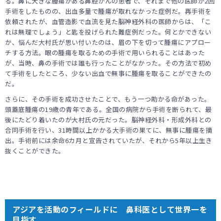
る。鼻に大きな腫瘍がある鼻腔がんの患者で、それまで他の医師が2回
手術をしたものの、出血多量で腫瘍が取れなかった症例だ。再手術を
依頼されたが、血管造影で血流を見た脳神経外科の医師からは、「こ
れは無理でしょう」と匙を投げられた難症例だった。何とかできない
か、悩んだ大村氏が思い付いたのは、眉の下を切って腫瘍にアプロー
チする方法。眼の腫瘍を取るための手術で用いられることはあった
が、当時、鼻の手術では誰も行ったことがなかった。その方法で初め
て手術をしたところ、少ない出血で無事に腫瘍を取ることができたの
だ。
さらに、その手術を成功させたことで、もう一つ助かる命があった。
頭蓋底腫瘍の19歳の青年である。全国の病院から手術を断られて、最
後にたどり着いたのが大村氏の元だった。脳神経外科・形成外科との
合同手術を行い、31時間以上かかる大手術の果てに、無事に腫瘍を摘
出。手術前には余命6カ月と宣告されていたが、それから5年以上生き
抜くことができた。
アジアを活動のフィールドに 鼻科医として世界一を
目指す