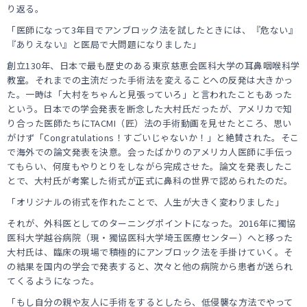
り返る。
「医師になって3年目でアンブロック法を試したときには、『危ない』
『ありえない』と医局で大問題になりました」
創立130年、日本で最も歴史のある東京慈恵会医科大学の耳鼻咽喉科学
教室。それまでの主流だった手術法を変えることへの反発は大きかっ
た。一時は「大村をちゃんと見張っていろ」と言われたこともあった
という。日本での学会発表を断念した大村氏だったが、アメリカで知
り合った医師たちにTACMI（匠）法の手術動画を見せたところ、思い
がけず「Congratulations！すごいじゃないか！」と絶賛された。そこ
で海外での論文発表を決意。会ったばかりのアメリカ人医師に手伝っ
てもらい、何度もやりとりをしながら完成させた。論文を発表したこ
とで、大村氏が考案した術式が正式に鼻科の世界で認められたのだ。
「オリジナルの術式を作れたことで、人生が大きく変わりました」
それが、外科医としてのターニングポイントになった。2016年に獨協
医科大学越谷病院（現・獨協医科大学埼玉医療センター）へと移った
大村氏は、臨床の現場で積極的にアンブロック法を手掛けていく。そ
の結果を国内の学会で発表すると、次々と他の病院から患者が送られ
てくるようになった。
「もし自分の親や友人に手術をするとしたら、低侵襲な方法でやって