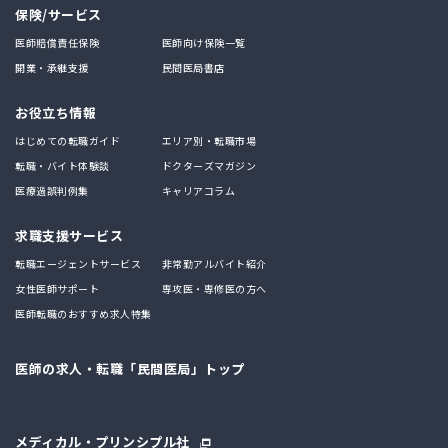
保険/サービス
医師賠償責任保険
医師向け保険一覧
開業・承継支援
民間医局書店
お役立ち情報
はじめての転職ガイド
エリア別・転職市場
転職・バイト体験談
ドクターズマガジン
医療過誤判例集
キャリアコラム
求職支援サービス
転職エージェントサービス
非常勤アルバイト紹介
女性医師サポート
専攻医・専修医の方へ
医師転職のおすすめ求人特集
医師の求人・転職「民間医局」トップ
メディカル・プリンシプル社