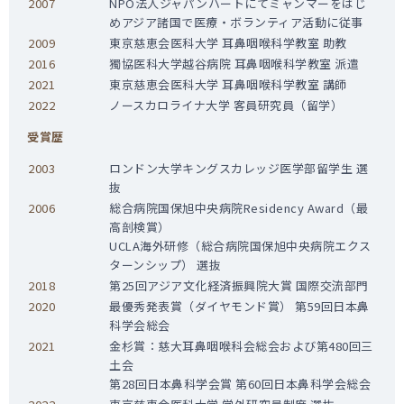
2007
NPO法人ジャパンハートにてミャンマーをはじ
めアジア諸国で医療・ボランティア活動に従事
2009
東京慈恵会医科大学 耳鼻咽喉科学教室 助教
2016
獨協医科大学越谷病院 耳鼻咽喉科学教室 派遣
2021
東京慈恵会医科大学 耳鼻咽喉科学教室 講師
2022
ノースカロライナ大学 客員研究員（留学）
受賞歴
2003
ロンドン大学キングスカレッジ医学部留学生 選
抜
2006
総合病院国保旭中央病院Residency Award（最
高剖検賞）
UCLA海外研修（総合病院国保旭中央病院エクス
ターンシップ） 選抜
2018
第25回アジア文化経済振興院大賞 国際交流部門
2020
最優秀発表賞（ダイヤモンド賞） 第59回日本鼻
科学会総会
2021
金杉賞：慈大耳鼻咽喉科会総会および第480回三
土会
第28回日本鼻科学会賞 第60回日本鼻科学会総会