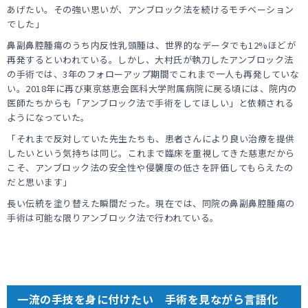
あげたい。その強い思いが、アンブロック法を続けるモチベーション
でした」
鼻副鼻腔腫瘍のうち内反性乳頭腫は、世界的なデータでも12%ほどが
再発するといわれている。しかし、大村氏が執刀したアンブロック法
の手術では、3年のフォローアップ期間でこれまで一人も再発していな
い。2018年に再び東京慈恵会医科大学附属病院に戻る頃には、院内の
医師たちからも「アンブロック法で手術をしてほしい」と依頼される
ようになっていた。
「それまで反対していた先生たちも、患者さんにより良い治療を提供
したいという気持ちは同じ。これまで臨床を重視してきた慈恵だから
こそ、アンブロック法の安全性や侵襲度の低さを評価してもらえたの
だと思います」
長い伝統を塗り替えた瞬間だった。現在では、同院の鼻副鼻腔腫瘍の
手術は可能な限りアンブロック法で行われている。
一流の手技を身に付けたい 手術を見ながら言語化