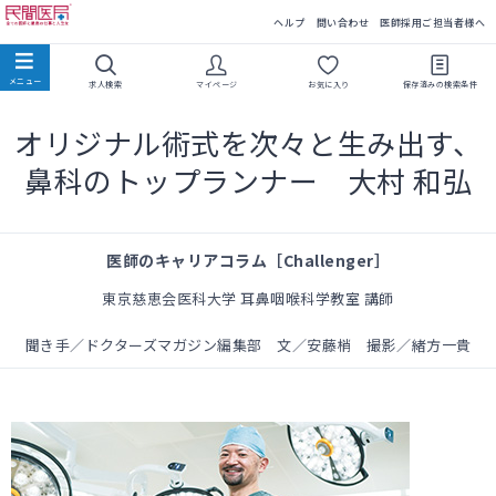
民間医局
ヘルプ
問い合わせ
医師採用ご担当者様へ
求人検索
マイページ
お気に入り
保存済みの
検索条件
オリジナル術式を次々と生み出す、
鼻科のトップランナー 大村 和弘
医師のキャリアコラム［Challenger］
東京慈恵会医科大学 耳鼻咽喉科学教室 講師
聞き手／ドクターズマガジン編集部 文／安藤梢 撮影／緒方一貴