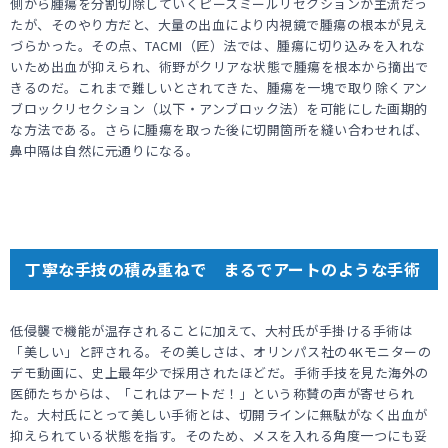
側から腫瘍を分割切除していくピースミールリセクションが主流だっ
たが、そのやり方だと、大量の出血により内視鏡で腫瘍の根本が見え
づらかった。その点、TACMI（匠）法では、腫瘍に切り込みを入れな
いため出血が抑えられ、術野がクリアな状態で腫瘍を根本から摘出で
きるのだ。これまで難しいとされてきた、腫瘍を一塊で取り除くアン
ブロックリセクション（以下・アンブロック法）を可能にした画期的
な方法である。さらに腫瘍を取った後に切開箇所を縫い合わせれば、
鼻中隔は自然に元通りになる。
丁寧な手技の積み重ねで まるでアートのような手術
低侵襲で機能が温存されることに加えて、大村氏が手掛ける手術は
「美しい」と評される。その美しさは、オリンパス社の4Kモニターの
デモ動画に、史上最年少で採用されたほどだ。手術手技を見た海外の
医師たちからは、「これはアートだ！」という称賛の声が寄せられ
た。大村氏にとって美しい手術とは、切開ラインに無駄がなく出血が
抑えられている状態を指す。そのため、メスを入れる角度一つにも妥