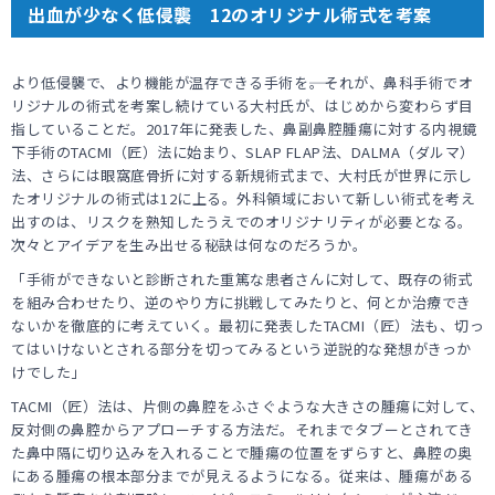
出血が少なく低侵襲 12のオリジナル術式を考案
より低侵襲で、より機能が温存できる手術を――。それが、鼻科手術でオ
リジナルの術式を考案し続けている大村氏が、はじめから変わらず目
指していることだ。2017年に発表した、鼻副鼻腔腫瘍に対する内視鏡
下手術のTACMI（匠）法に始まり、SLAP FLAP法、DALMA（ダルマ）
法、さらには眼窩底骨折に対する新規術式まで、大村氏が世界に示し
たオリジナルの術式は12に上る。外科領域において新しい術式を考え
出すのは、リスクを熟知したうえでのオリジナリティが必要となる。
次々とアイデアを生み出せる秘訣は何なのだろうか。
「手術ができないと診断された重篤な患者さんに対して、既存の術式
を組み合わせたり、逆のやり方に挑戦してみたりと、何とか治療でき
ないかを徹底的に考えていく。最初に発表したTACMI（匠）法も、切っ
てはいけないとされる部分を切ってみるという逆説的な発想がきっか
けでした」
TACMI（匠）法は、片側の鼻腔をふさぐような大きさの腫瘍に対して、
反対側の鼻腔からアプローチする方法だ。それまでタブーとされてき
た鼻中隔に切り込みを入れることで腫瘍の位置をずらすと、鼻腔の奥
にある腫瘍の根本部分までが見えるようになる。従来は、腫瘍がある