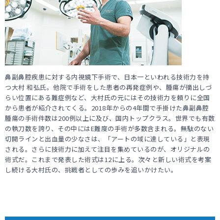
鼻副鼻腔疾患に対する内視鏡下手術で、日本一といわれる技術力を持
つ大村 和弘氏。他院で手術をした患者の再発症例や、腫瘍が摘出しづ
らい位置にある難症例など、大村氏の元にはその技術力を頼りに全国
から患者が紹介されてくる。2018年からの4年間で手掛けた鼻副鼻腔
腫瘍の手術件数は200例以上に及び、国内トップクラス。世界でも有数
の執刀数を誇り、その中にはE難度の手術が多数含まれる。無駄のない
切開ラインと出血量の少なさは、「アートの域に達している」と表現
される。さらに技術力に加えて注目を集めているのが、オリジナルの
術式だ。これまで発表した術式は12に上る。次々と新しい術式を考案
し続ける大村氏の、挑戦者としての歩みを追いかけたい。