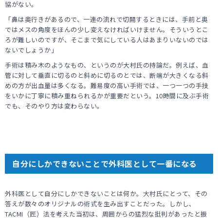
協がない。
「鼻は奥行きがあるので、一連の流れで切開するときには、手前と奥
ではメスの角度をほんの少し変えなければいけません。そういうとこ
ろが難しいのですが、そこまで気にしている人はあまりいないのでは
ないでしょうか」
手術は積み木のようなもの、というのが大村氏の持論だ。例えば、血
管に対して垂直に切るのと斜めに切るのとでは、断端が大きくなる斜
めの方が出血量は多くなる。難易度の高い手術では、一つ一つの手技
をいかに丁寧に積み重ねられるかが重要だという。10時間に及ぶ手術
でも、そのやり方は変わらない。
自分にしかできないことで外科医として一番になる
外科医として自分にしかできないことは何か。大村氏にとって、その
答えが数々のオリジナルの術式を生み出すことだった。しかし、
TACMI（匠）法を考えた当初は、周囲からの猛烈な批判があったと振