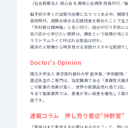
（社会医療法人 禎心会 札幌禎心会病院 院長代行／
脳手術の多くが血管内治療になりつつある中、開頭
高校時代、過酷を極める応援団長を務めたことで生
「外科医は精神論」と言い切り、自分が行う手術に
谷川氏から学びたい医師は、網走という秘境の地に
ラストサムライと呼ばれる理由は何か。
硬派の人物像から時折見せる笑顔がステキな医師で
Doctor's Opinion
国立大学法人 東京医科歯科大学 副学長／学術顧問／
渡辺先生のご専門は、指定難病である「潰瘍性大腸
この新薬の効果が高く、世界の医薬品売れ高で1位。
今まで製薬業界では、患者が多い疾患を優先して薬
話です。
連載コラム 押し売り書店“仲野堂”
「医学はまだ進歩する必要はあるのか？」と、問いか