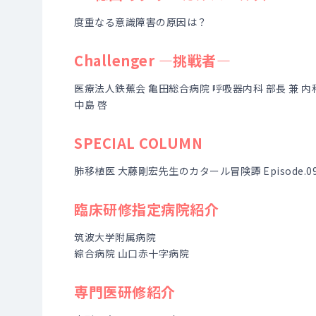
度重なる意識障害の原因は？
Challenger ―挑戦者―
医療法人鉄蕉会 亀田総合病院 呼吸器内科 部長 兼 
中島 啓
SPECIAL COLUMN
肺移植医 大藤剛宏先生のカタール冒険譚 Episode.0
臨床研修指定病院紹介
筑波大学附属病院
綜合病院 山口赤十字病院
専門医研修紹介