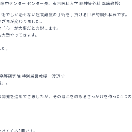
脳卒中センター センター長、東京医科大学 脳神経外科 臨床教授）
手術でしか治せない超高難度の手術を手掛ける世界的脳外科医です。
きざまが変わりました。
は「心」が大事だと力説します。
も大勢やってきます。
した。
高等研究院 特別栄誉教授 渡辺 守
炎」。
の開発を進めてきましたが、その考えを改めるきっかけを作った1つの
けてくる3冊です。