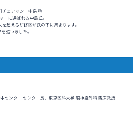
内科チェアマン 中島 啓
チャーに選ばれる中島氏。
人を超える研修医が氏の下に集まります。
でを追いました。
卒中センター センター長、東京医科大学 脳神経外科 臨床教授