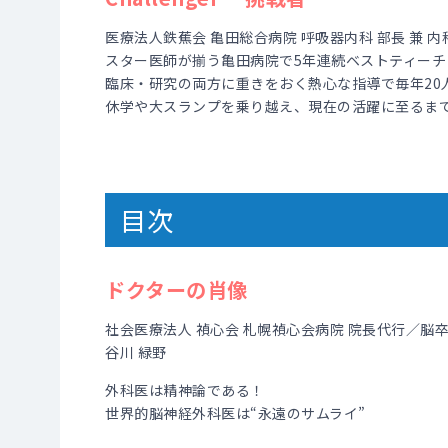
医療法人鉄蕉会 亀田総合病院 呼吸器内科 部長 兼 
スター医師が揃う亀田病院で5年連続ベストティー
臨床・研究の両方に重きをおく熱心な指導で毎年20
休学や大スランプを乗り越え、現在の活躍に至るま
目次
ドクターの肖像
社会医療法人 禎心会 札幌禎心会病院 院長代行／脳
谷川 緑野
外科医は精神論である！
世界的脳神経外科医は“永遠のサムライ”