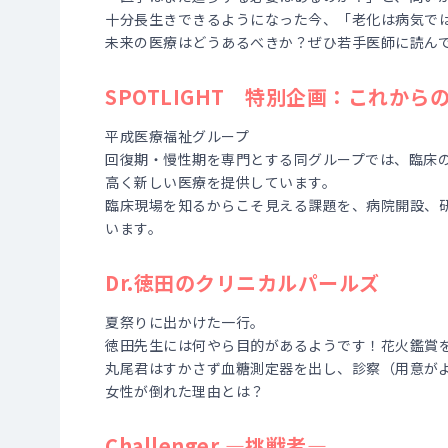
十分長生きできるようになった今、「老化は病気で
未来の医療はどうあるべきか？ぜひ若手医師に読ん
SPOTLIGHT 特別企画：これか
平成医療福祉グループ
回復期・慢性期を専門とする同グループでは、臨床
高く新しい医療を提供しています。
臨床現場を知るからこそ見える課題を、病院開設、
います。
Dr.徳田のクリニカルパールズ
夏祭りに出かけた一行。
徳田先生には何やら目的があるようです！花火鑑賞
丸尾君はすかさず血糖測定器を出し、診察（用意が
女性が倒れた理由とは？
Challenger ―挑戦者―