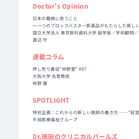
Doctor's Opinion
日本の難病に思うこと
～一つのブロックバスター医薬品がもたらした新し
国立大学法人 東京医科歯科大学 副学長／学術顧問／
渡辺 守
連載コラム
押し売り書店“仲野堂” #07
大阪大学 名誉教授
仲野 徹
SPOTLIGHT
特別企画：これからの新しい医師の働き方 ——“経営
平成医療福祉グループ
Dr.徳田のクリニカルパールズ