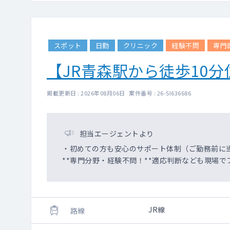
スポット
日勤
クリニック
経験不問
専門
【JR青森駅から徒歩10
掲載更新日 : 2026年08月06日 案件番号 : 26-SI636686
担当エージェントより
・初めての方も安心のサポート体制（ご勤務前に
**専門分野・経験不問！**適応判断なども現場で
JR線
路線