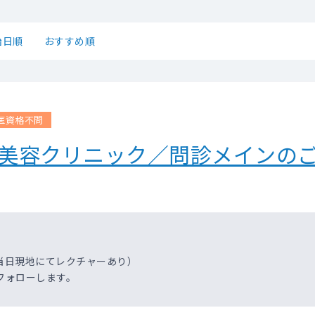
始日順
おすすめ順
医資格不問
】美容クリニック／問診メインの
当日現地にてレクチャーあり）
フォローします。