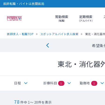
医師転職・バイトは民間医局
常勤検索
定期検索
民間医局
（転職）
（アルバイト）
医師求人・転職TOP
スポットアルバイト求人検索
東北・消化器
希望条
東北・消化器
日程
診療科目
勤務地
1
1
78
件中 1～ 20件を表示