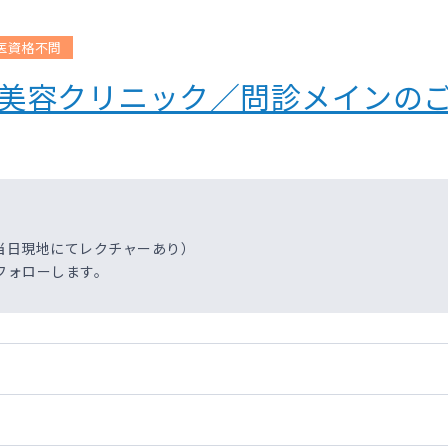
医資格不問
】美容クリニック／問診メインの
当日現地にてレクチャーあり）
フォローします。