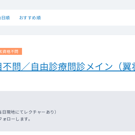
始日順
おすすめ順
医資格不問
目不問／自由診療問診メイン（翼
当日現地にてレクチャーあり）
フォローします。