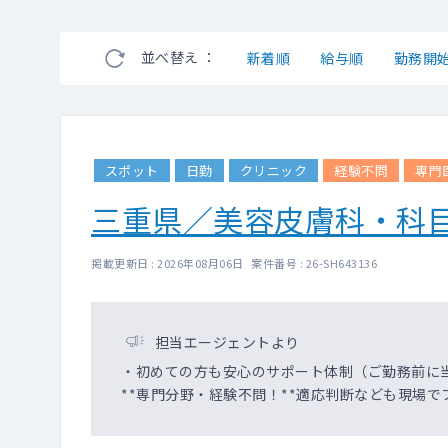
並べ替え ：
新着順
給与順
勤務開
スポット
日勤
クリニック
経験不問
専門
三重県／美容皮膚科・科
掲載更新日 : 2026年08月06日 案件番号 : 26-SH643136
担当エージェントより
・初めての方も安心のサポート体制（ご勤務前に
**専門分野・経験不問！**適応判断なども現場で