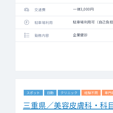
一律3,000円
交通費
駐車場利用可（自己負
駐車場利用
企業健診
勤務内容
スポット
日勤
クリニック
経験不問
専門
三重県／美容皮膚科・科