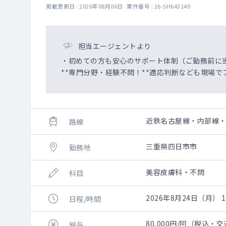
掲載更新日 : 2026年08月06日 案件番号 : 26-SH643140
担当エージェントより
・初めての方も安心のサポート体制（ご勤務前に
**専門分野・経験不問！**適応判断なども現場で
近鉄名古屋線・内部線
路線
三重県四日市市
勤務地
美容皮膚科・不問
科目
2026年8月24日（月） 10
日程/時間
80,000円/回（税込・
給与