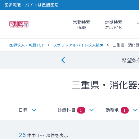
医師転職・バイトは民間医局
常勤検索
定期検索
民間医局
（転職）
（アルバイト）
医師求人・転職TOP
スポットアルバイト求人検索
三重県・消化
希望条
三重県・消化器
日程
診療科目
勤務地
1
1
26
件中 1～ 20件を表示