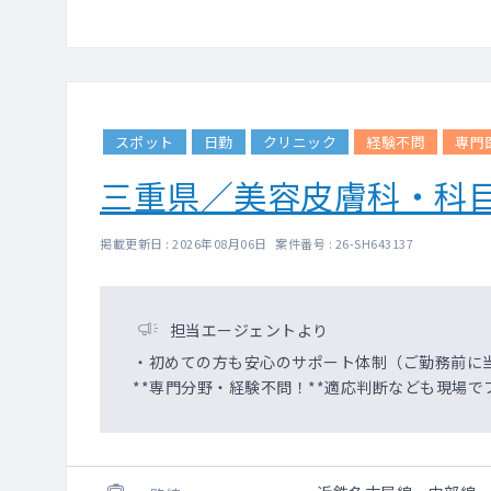
スポット
日勤
クリニック
経験不問
専門
三重県／美容皮膚科・科
掲載更新日 : 2026年08月06日 案件番号 : 26-SH643137
担当エージェントより
・初めての方も安心のサポート体制（ご勤務前に
**専門分野・経験不問！**適応判断なども現場で