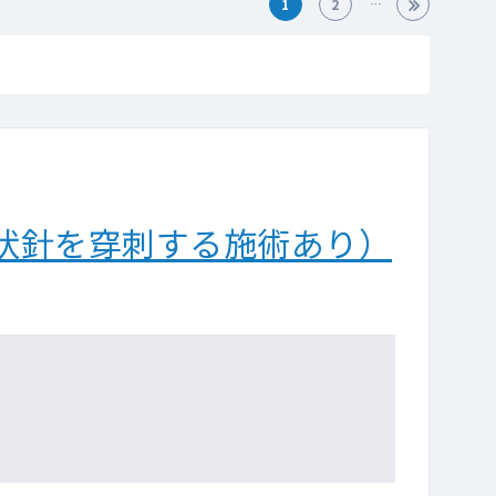
1
2
状針を穿刺する施術あり）