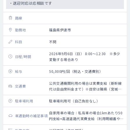
・送迎対応は応相談です
路線
勤務地
福島県伊達市
科目
不問
2026年9月6日（日） 8:00～12:30 ※多少
日程/時間
変動する場合あり
給与
50,000円/回（税込・交通費別）
公共交通機関利用の場合は実費支給（新幹線
交通費
代は自由席料金まで）※目安は隣県（宮城
県、栃木県、茨城県、新潟県）まで※タクシ
ー代支給の上限目安は健診会場最寄り駅～健
駐車場利用
駐車場利用可（自己負担なし）
診会場間まで※徒歩圏内の方は交通費の別途
支給はございません
自家用車の場合：私有車の場合1kmあたり50
車通勤時の補足事項
円支給+高速道路代実費支給（利用明細書や領
収証のご提出をお願いいたします）