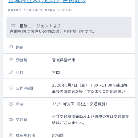
掲載更新日 : 2026年07月17日 案件番号 : 26-SI539352
担当エージェントより
宮城県内にお住いの方は送迎相談が可能です。
路線
勤務地
宮城県登米市
科目
不問
2026年9月4日（金） 7:00～11:30※採血等
日程/時間
最後の受診者が終了するまでご対応お願いい
たします。
給与
35,500円/回（税込・交通費別）
公共交通機関通勤および送迎の方は交通費支
交通費
給はございません。
駐車場利用
応相談