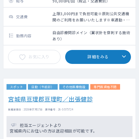
給与
90,000円/回（税込・交通費別）
上限3,000円まで負担可能※原則公共交通機
交通費
関のご利用をお願いいたします※車通勤・タ
クシー利用要相談
自由診療問診メイン（翼状針を穿刺する施術
勤務内容
あり）
お気に入り
詳細をみる
スポット
日勤（午前診）
その他医療施設
専門医資格不問
宮城県亘理郡亘理町／出張健診
掲載更新日 : 2026年07月17日 案件番号 : 26-SI575724
担当エージェントより
宮城県内にお住いの方は送迎相談が可能です。