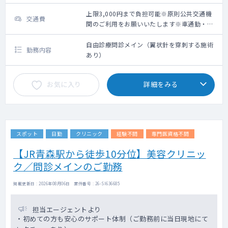
上限3,000円まで負担可能※原則公共交通機
交通費
関のご利用をお願いいたします※車通勤・タ
クシー利用要相談
自由診療問診メイン（翼状針を穿刺する施術
勤務内容
あり）
お気に入り
詳細をみる
スポット
日勤
クリニック
経験不問
専門医資格不問
【JR青森駅から徒歩10分位】美容クリニッ
ク／問診メインのご勤務
掲載更新日 : 2026年08月06日 案件番号 : 26-SI636685
担当エージェントより
・初めての方も安心のサポート体制（ご勤務前に当日現地にて