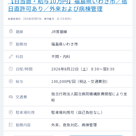
【日当直・給与10万円】福島県いわき市／宿
日直許可あり／外来および病棟管理
掲載更新日 : 2026年08月07日 案件番号 : 26-SI646601
路線
JR常磐線
勤務地
福島県いわき市
科目
不問・内科
日程/時間
2026年8月22日（土） 8:30～翌8:30
給与
100,000円/回（税込・交通費別）
独立行政法人国立病院機構旅費規程により支
交通費
給
駐車場利用
駐車場利用可（自己負担なし）
勤務内容
外来、救急対応、病棟管理