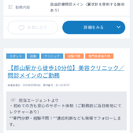
自由診療問診メイン（翼状針を穿刺する施術
勤務内容
あり）
お気に入り
詳細をみる
スポット
日勤
クリニック
経験不問
専門医資格不問
【郡山駅から徒歩10分位】美容クリニック／
問診メインのご勤務
掲載更新日 : 2026年08月06日 案件番号 : 26-SI636707
担当エージェントより
・初めての方も安心のサポート体制（ご勤務前に当日現地にて
レクチャーあり）
**専門分野・経験不問！**適応判断なども現場でフォローしま
す。