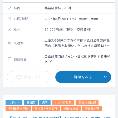
科目
美容皮膚科・不問
日程/時間
2026年8月20日（木） 9:00～19:00
給与
90,000円/回（税込・交通費別）
上限3,000円まで負担可能※原則公共交通機
交通費
関のご利用をお願いいたします※車通勤・タ
クシー利用要相談
自由診療問診メイン（翼状針を穿刺する施術
勤務内容
あり）
お気に入り
詳細をみる
スポット
日当直
病院
ゆったり勤務
60代以上歓迎
専門医資格不問
専攻医・専修医可
綺麗な施設
宿日直許可