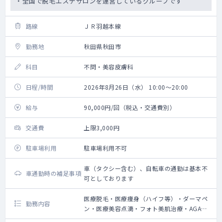
・全国で脱毛エステサロンを運営しているグループです
路線
ＪＲ羽越本線
勤務地
秋田県秋田市
科目
不問・美容皮膚科
日程/時間
2026年8月26日（水） 10:00～20:00
給与
90,000円/回（税込・交通費別）
交通費
上限3,000円
駐車場利用
駐車場利用不可
車（タクシー含む）、自転車の通勤は基本不
車通勤時の補足事項
可としております
医療脱毛・医療痩身（ハイフ等）・ダーマペ
勤務内容
ン・医療美容点滴・フォト美肌治療・AGA治
療の問診業務、施術によるやけど等の診察