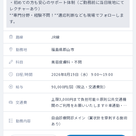
・初めての方も安心のサポート体制（ご勤務前に当日現地にて
レクチャーあり）
**専門分野・経験不問！**適応判断なども現場でフォローしま
す。
路線
JR線
勤務地
福島県郡山市
科目
美容皮膚科・不問
日程/時間
2026年8月19日（水） 9:00～19:00
給与
90,000円/回（税込・交通費別）
上限3,000円まで負担可能※原則公共交通機
交通費
関のご利用をお願いいたします※車通勤・タ
クシー利用要相談
自由診療問診メイン（翼状針を穿刺する施術
勤務内容
あり）