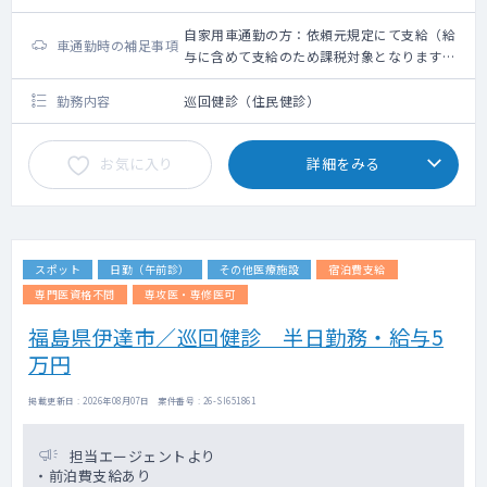
自家用車通勤の方：依頼元規定にて支給（給
車通勤時の補足事項
与に含めて支給のため課税対象となります。
備考欄参照ください）
勤務内容
巡回健診（住民健診）
お気に入り
詳細をみる
スポット
日勤（午前診）
その他医療施設
宿泊費支給
専門医資格不問
専攻医・専修医可
福島県伊達市／巡回健診 半日勤務・給与5
万円
掲載更新日 : 2026年08月07日 案件番号 : 26-SI651861
担当エージェントより
・前泊費支給あり