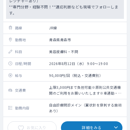
レクチャーあり）
**専門分野・経験不問！**適応判断なども現場でフォローしま
す。
路線
JR線
勤務地
青森県青森市
科目
美容皮膚科・不問
日程/時間
2026年8月12日（水） 9:00～19:00
給与
90,000円/回（税込・交通費別）
上限3,000円まで負担可能※原則公共交通機
交通費
関のご利用をお願いいたします※車通勤・タ
クシー利用要相談
自由診療問診メイン（翼状針を穿刺する施術
勤務内容
あり）
お気に入り
詳細をみる