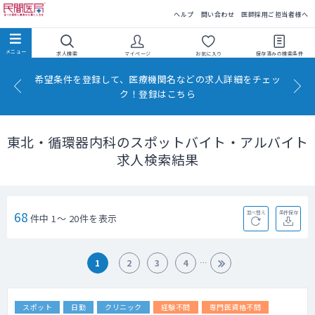
民間医局
ヘルプ
問い合わせ
医師採用ご担当者様へ
求人検索
マイページ
お気に入り
保存済みの
検索条件
希望条件を登録して、医療機関名などの求人詳細をチェッ
ク！登録はこちら
東北・循環器内科のスポットバイト・アルバイト
求人検索結果
68
並べ替え
条件保存
件中 1～ 20件を表示
1
2
3
4
スポット
日勤
クリニック
経験不問
専門医資格不問