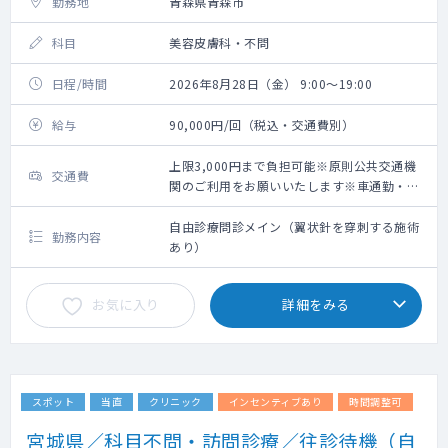
勤務地
青森県青森市
科目
美容皮膚科・不問
日程/時間
2026年8月28日（金） 9:00～19:00
給与
90,000円/回（税込・交通費別）
上限3,000円まで負担可能※原則公共交通機
交通費
関のご利用をお願いいたします※車通勤・タ
クシー利用要相談
自由診療問診メイン（翼状針を穿刺する施術
勤務内容
あり）
お気に入り
詳細をみる
スポット
当直
クリニック
インセンティブあり
時間調整可
宮城県／科目不問・訪問診療／往診待機（自