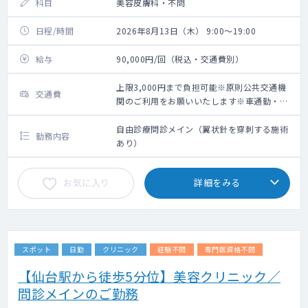
科目
美容皮膚科・不問
日程/時間
2026年8月13日（木） 9:00～19:00
給与
90,000円/回（税込・交通費別）
上限3,000円まで負担可能※原則公共交通機
交通費
関のご利用をお願いいたします※車通勤・タ
クシー利用要相談
自由診療問診メイン（翼状針を穿刺する施術
勤務内容
あり）
お気に入り
詳細をみる
スポット
日勤
クリニック
経験不問
専門医資格不問
【仙台駅から徒歩5分位】美容クリニック／
問診メインのご勤務