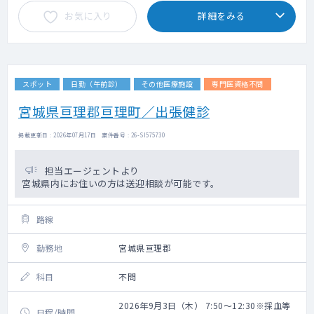
お気に入り
詳細をみる
スポット
日勤（午前診）
その他医療施設
専門医資格不問
宮城県亘理郡亘理町／出張健診
掲載更新日 : 2026年07月17日 案件番号 : 26-SI575730
担当エージェントより
宮城県内にお住いの方は送迎相談が可能です。
路線
勤務地
宮城県亘理郡
科目
不問
2026年9月3日（木） 7:50～12:30※採血等
日程/時間