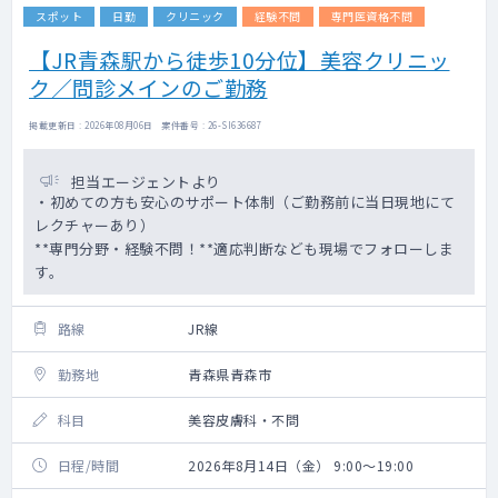
スポット
日勤
クリニック
経験不問
専門医資格不問
【JR青森駅から徒歩10分位】美容クリニッ
ク／問診メインのご勤務
掲載更新日 : 2026年08月06日 案件番号 : 26-SI636687
担当エージェントより
・初めての方も安心のサポート体制（ご勤務前に当日現地にて
レクチャーあり）
**専門分野・経験不問！**適応判断なども現場でフォローしま
す。
路線
JR線
勤務地
青森県青森市
科目
美容皮膚科・不問
日程/時間
2026年8月14日（金） 9:00～19:00