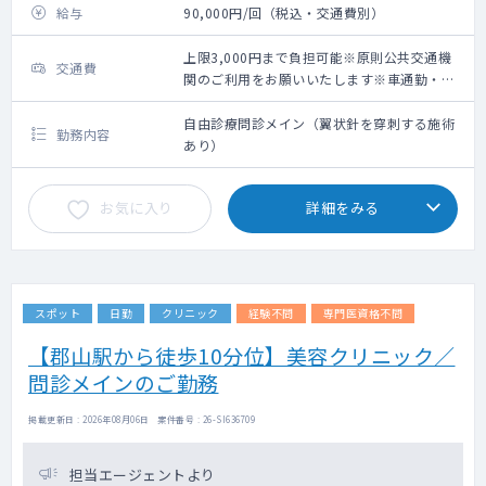
給与
90,000円/回（税込・交通費別）
上限3,000円まで負担可能※原則公共交通機
交通費
関のご利用をお願いいたします※車通勤・タ
クシー利用要相談
自由診療問診メイン（翼状針を穿刺する施術
勤務内容
あり）
お気に入り
詳細をみる
スポット
日勤
クリニック
経験不問
専門医資格不問
【郡山駅から徒歩10分位】美容クリニック／
問診メインのご勤務
掲載更新日 : 2026年08月06日 案件番号 : 26-SI636709
担当エージェントより