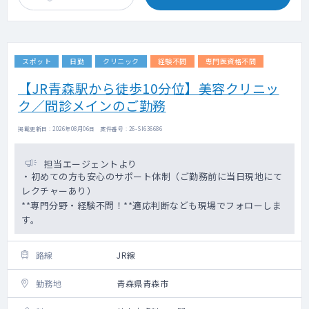
スポット
日勤
クリニック
経験不問
専門医資格不問
【JR青森駅から徒歩10分位】美容クリニッ
ク／問診メインのご勤務
掲載更新日 : 2026年08月06日 案件番号 : 26-SI636686
担当エージェントより
・初めての方も安心のサポート体制（ご勤務前に当日現地にて
レクチャーあり）
**専門分野・経験不問！**適応判断なども現場でフォローしま
す。
路線
JR線
勤務地
青森県青森市