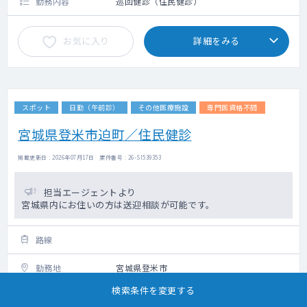
勤務内容
巡回健診（住民健診）
お気に入り
詳細をみる
スポット
日勤（午前診）
その他医療施設
専門医資格不問
宮城県登米市迫町／住民健診
掲載更新日 : 2026年07月17日 案件番号 : 26-SI539353
担当エージェントより
宮城県内にお住いの方は送迎相談が可能です。
路線
勤務地
宮城県登米市
検索条件を変更する
科目
不問