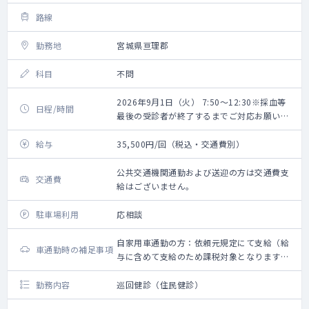
路線
勤務地
宮城県亘理郡
科目
不問
2026年9月1日（火） 7:50～12:30※採血等
日程/時間
最後の受診者が終了するまでご対応お願いい
たします。
給与
35,500円/回（税込・交通費別）
公共交通機関通勤および送迎の方は交通費支
交通費
給はございません。
駐車場利用
応相談
自家用車通勤の方：依頼元規定にて支給（給
車通勤時の補足事項
与に含めて支給のため課税対象となります。
備考欄参照ください）
勤務内容
巡回健診（住民健診）