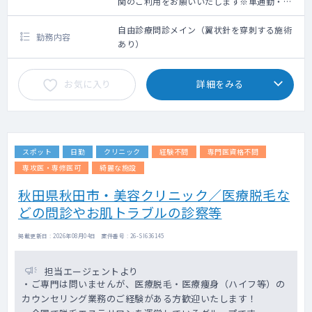
関のご利用をお願いいたします※車通勤・タ
クシー利用要相談
自由診療問診メイン（翼状針を穿刺する施術
勤務内容
あり）
お気に入り
詳細をみる
スポット
日勤
クリニック
経験不問
専門医資格不問
専攻医・専修医可
綺麗な施設
秋田県秋田市・美容クリニック／医療脱毛な
どの問診やお肌トラブルの診察等
掲載更新日 : 2026年08月04日 案件番号 : 26-SI636145
担当エージェントより
・ご専門は問いませんが、医療脱毛・医療痩身（ハイフ等）の
カウンセリング業務のご経験がある方歓迎いたします！