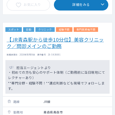
お気に入り
詳細をみる
スポット
日勤
クリニック
経験不問
専門医資格不問
【JR青森駅から徒歩10分位】美容クリニッ
ク／問診メインのご勤務
掲載更新日 : 2026年08月06日 案件番号 : 26-SI636691
担当エージェントより
・初めての方も安心のサポート体制（ご勤務前に当日現地にて
レクチャーあり）
**専門分野・経験不問！**適応判断なども現場でフォローしま
す。
路線
JR線
勤務地
青森県青森市