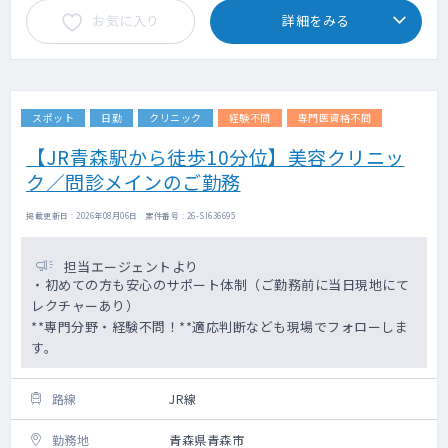
お気に入り
詳細をみる
スポット
日勤
クリニック
経験不問
専門医資格不問
【JR青森駅から徒歩10分位】美容クリニッ
ク／問診メインのご勤務
掲載更新日 : 2026年08月06日 案件番号 : 26-SI636695
担当エージェントより
・初めての方も安心のサポート体制（ご勤務前に当日現地にて
レクチャーあり）
**専門分野・経験不問！**適応判断なども現場でフォローしま
す。
路線
JR線
勤務地
青森県青森市