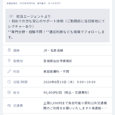
掲載更新日 : 2026年08月06日 案件番号 : 26-SI636703
担当エージェントより
・初めての方も安心のサポート体制（ご勤務前に当日現地にて
レクチャーあり）
**専門分野・経験不問！**適応判断なども現場でフォローしま
す。
路線
JR・私鉄各線
勤務地
宮城県仙台市青葉区
科目
美容皮膚科・不問
日程/時間
2026年8月13日（木） 9:00～19:00
給与
90,000円/回（税込・交通費別）
上限3,000円まで負担可能※原則公共交通機
交通費
関のご利用をお願いいたします※車通勤・タ
クシー利用要相談