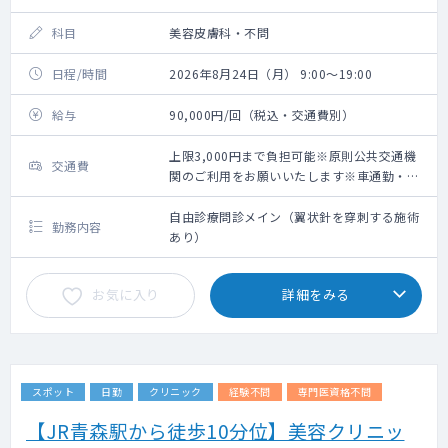
科目
美容皮膚科・不問
日程/時間
2026年8月24日（月） 9:00～19:00
給与
90,000円/回（税込・交通費別）
上限3,000円まで負担可能※原則公共交通機
交通費
関のご利用をお願いいたします※車通勤・タ
クシー利用要相談
自由診療問診メイン（翼状針を穿刺する施術
勤務内容
あり）
お気に入り
詳細をみる
スポット
日勤
クリニック
経験不問
専門医資格不問
【JR青森駅から徒歩10分位】美容クリニッ