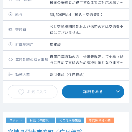
最後の受診者が終了するまでご対応お願いい
たします。
給与
35,500円/回（税込・交通費別）
公共交通機関通勤および送迎の方は交通費支
交通費
給はございません。
駐車場利用
応相談
自家用車通勤の方：依頼元規定にて支給（給
車通勤時の補足事項
与に含めて支給のため課税対象となります。
備考欄参照ください）
勤務内容
巡回健診（住民健診）
お気に入り
詳細をみる
スポット
日勤（午前診）
その他医療施設
専門医資格不問
宮城県登米市迫町／住民健診