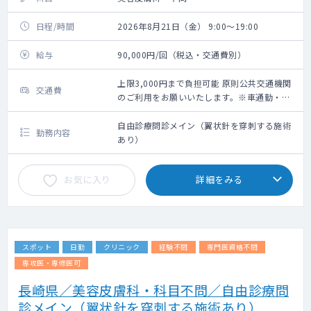
日程/時間
2026年8月21日（金） 9:00～19:00
給与
90,000円/回（税込・交通費別）
上限3,000円まで負担可能 原則公共交通機関
交通費
のご利用をお願いいたします。※車通勤・タ
クシー利用要相談
自由診療問診メイン（翼状針を穿刺する施術
勤務内容
あり）
お気に入り
詳細をみる
スポット
日勤
クリニック
経験不問
専門医資格不問
専攻医・専修医可
長崎県／美容皮膚科・科目不問／自由診療問
診メイン（翼状針を穿刺する施術あり）