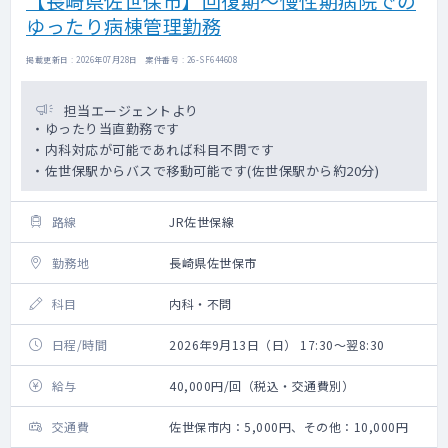
【長崎県佐世保市】回復期～慢性期病院での
ゆったり病棟管理勤務
掲載更新日 : 2026年07月28日 案件番号 : 26-SF644608
担当エージェントより
・ゆったり当直勤務です
・内科対応が可能であれば科目不問です
・佐世保駅からバスで移動可能です(佐世保駅から約20分)
路線
JR佐世保線
勤務地
長崎県佐世保市
科目
内科・不問
日程/時間
2026年9月13日（日） 17:30～翌8:30
給与
40,000円/回（税込・交通費別）
交通費
佐世保市内：5,000円、その他：10,000円