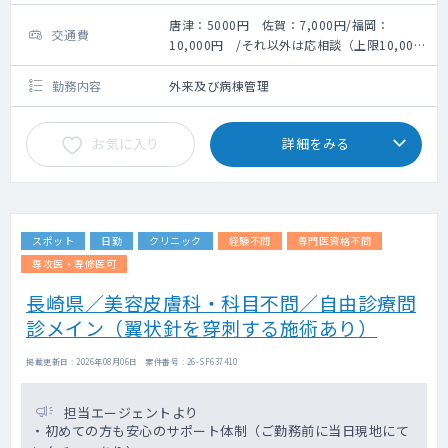
唐津：5000円 佐賀：7,000円/福岡：
交通費
10,000円 /それ以外は応相談（上限10,000
円）
勤務内容
外来及び病棟管理
お気に入り
詳細をみる
スポット
日勤
クリニック
経験不問
専門医資格不問
専攻医・専修医可
長崎県／美容皮膚科・科目不問／自由診療問
診メイン（翼状針を穿刺する施術あり）
掲載更新日 : 2026年08月06日 案件番号 : 26-SF637410
担当エージェントより
・初めての方も安心のサポート体制（ご勤務前に当日現地にて