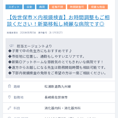
スポット
日勤
病院
経験不問
時間調整可
綺麗な施設
【佐世保市×内視鏡検査】お時間調整もご相
談ください！新築移転し綺麗な病院です◎
掲載更新日 : 2026年08月05日 案件番号 : 26-SF650275
担当エージェントより
◆子育て中の先生方にもおすすめです♪
◆市街地に位置し、通勤もしやすいエリアです。
◆新築◎アットホームな雰囲気のとてもきれいな病院です！
◆遠方からお越しになる先生は勤務開始時間も相談可能です。
◆下部内視鏡検査の免除をご希望の方は一度ご相談ください。
路線
松浦鉄道西九州線
勤務地
長崎県佐世保市
科目
消化器内科・消化器外科