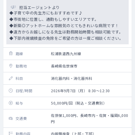
担当エージェントより
◆子育て中の先生方にもおすすめです♪
◆市街地に位置し、通勤もしやすいエリアです。
◆新築◎アットホームな雰囲気のとてもきれいな病院です！
◆遠方からお越しになる先生は勤務開始時間も相談可能です。
◆下部内視鏡検査の免除をご希望の方は一度ご相談ください。
路線
松浦鉄道西九州線
勤務地
長崎県佐世保市
科目
消化器内科・消化器外科
日程/時間
2026年9月7日（月） 8:30～12:30
給与
50,000円/回（税込・交通費別）
佐世保1,000円、長崎市内・佐賀・福岡6,000
交通費
円
勤務内容
内視鏡検査（上部・下部）