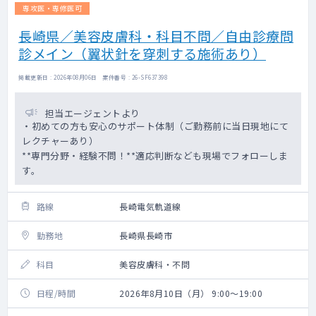
専攻医・専修医可
長崎県／美容皮膚科・科目不問／自由診療問
診メイン（翼状針を穿刺する施術あり）
掲載更新日 : 2026年08月06日 案件番号 : 26-SF637398
担当エージェントより
・初めての方も安心のサポート体制（ご勤務前に当日現地にて
レクチャーあり）
**専門分野・経験不問！**適応判断なども現場でフォローしま
す。
路線
長崎電気軌道線
勤務地
長崎県長崎市
科目
美容皮膚科・不問
日程/時間
2026年8月10日（月） 9:00～19:00