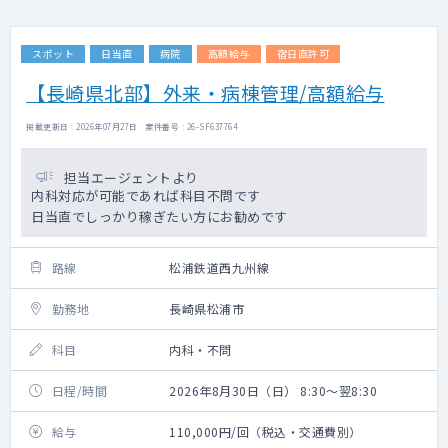
スポット
日当直
病院
高額給与
宿日直許可
【長崎県北部】外来・病棟管理/高額給与
掲載更新日 : 2026年07月27日 案件番号 : 26-SF637764
担当エージェントより
内科対応が可能であれば科目不問です
日当直でしっかり稼ぎたい方にお勧めです
路線
松浦鉄道西九州線
勤務地
長崎県松浦市
科目
内科・不問
日程/時間
2026年8月30日（日） 8:30～翌8:30
給与
110,000円/回（税込・交通費別）