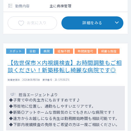
勤務内容
主に病棟管理
お気に入り
詳細をみる
スポット
日勤
病院
経験不問
時間調整可
綺麗な施設
【佐世保市×内視鏡検査】お時間調整もご相
談ください！新築移転し綺麗な病院です◎
掲載更新日 : 2026年08月05日 案件番号 : 26-SF650276
担当エージェントより
◆子育て中の先生方にもおすすめです♪
◆市街地に位置し、通勤もしやすいエリアです。
◆新築◎アットホームな雰囲気のとてもきれいな病院です！
◆遠方からお越しになる先生は勤務開始時間も相談可能です。
◆下部内視鏡検査の免除をご希望の方は一度ご相談ください。