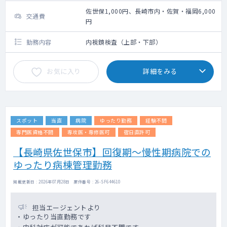
佐世保1,000円、長崎市内・佐賀・福岡6,000
交通費
円
勤務内容
内視鏡検査（上部・下部）
お気に入り
詳細をみる
スポット
当直
病院
ゆったり勤務
経験不問
専門医資格不問
専攻医・専修医可
宿日直許可
【長崎県佐世保市】回復期～慢性期病院での
ゆったり病棟管理勤務
掲載更新日 : 2026年07月28日 案件番号 : 26-SF644610
担当エージェントより
・ゆったり当直勤務です