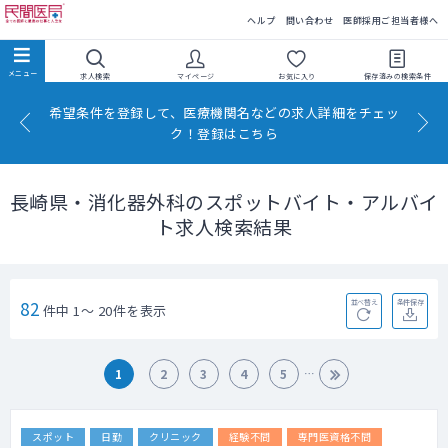
民間医局
ヘルプ
問い合わせ
医師採用ご担当者様へ
求人検索
マイページ
お気に入り
保存済みの
検索条件
希望条件を登録して、医療機関名などの求人詳細をチェッ
ク！登録はこちら
長崎県・消化器外科のスポットバイト・アルバイ
ト求人検索結果
82
並べ替え
条件保存
件中 1～ 20件を表示
1
2
3
4
5
スポット
日勤
クリニック
経験不問
専門医資格不問