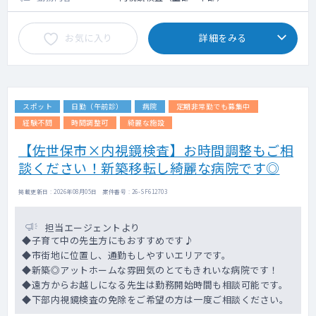
お気に入り
詳細をみる
スポット
日勤（午前診）
病院
定期非常勤でも募集中
経験不問
時間調整可
綺麗な施設
【佐世保市×内視鏡検査】お時間調整もご相
談ください！新築移転し綺麗な病院です◎
掲載更新日 : 2026年08月05日 案件番号 : 26-SF612703
担当エージェントより
◆子育て中の先生方にもおすすめです♪
◆市街地に位置し、通勤もしやすいエリアです。
◆新築◎アットホームな雰囲気のとてもきれいな病院です！
◆遠方からお越しになる先生は勤務開始時間も相談可能です。
◆下部内視鏡検査の免除をご希望の方は一度ご相談ください。