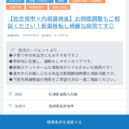
スポット
日勤（午前診）
病院
定期非常勤でも募集中
経験不問
時間調整可
綺麗な施設
【佐世保市×内視鏡検査】お時間調整もご相
談ください！新築移転し綺麗な病院です◎
掲載更新日 : 2026年08月05日 案件番号 : 26-SF650284
担当エージェントより
◆子育て中の先生方にもおすすめです♪
◆市街地に位置し、通勤もしやすいエリアです。
◆新築◎アットホームな雰囲気のとてもきれいな病院です！
◆遠方からお越しになる先生は勤務開始時間も相談可能です。
◆下部内視鏡検査の免除をご希望の方は一度ご相談ください。
路線
松浦鉄道西九州線
勤務地
長崎県佐世保市
科目
消化器内科・消化器外科
検索条件を変更する