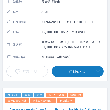
勤務地
長崎県長崎市
科目
不問
日程/時間
2026年9月11日（金） 13:00～17:30
給与
35,000円/回（税込・交通費別）
実費支給（上限10,000円 ※相談によって
交通費
10,000円越えても可能な場合あり）
勤務内容
巡回健診（学校健診）
お気に入り
詳細をみる
スポット
当直
病院
ゆったり勤務
経験不問
専門医資格不問
専攻医・専修医可
宿日直許可