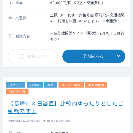
給与
90,000円/回（税込・交通費別）
上限3,000円まで負担可能 原則公共交通機関
交通費
のご利用をお願いいたします。※車通勤・タ
クシー利用要相談
自由診療問診メイン（翼状針を穿刺する施術
勤務内容
あり）
お気に入り
詳細をみる
スポット
日当直
病院
ゆったり勤務
時間調整可
宿日直許可
【長崎市×日当直】比較的ゆったりとしたご
勤務です♪
掲載更新日 : 2026年08月05日 案件番号 : 26-SF649937