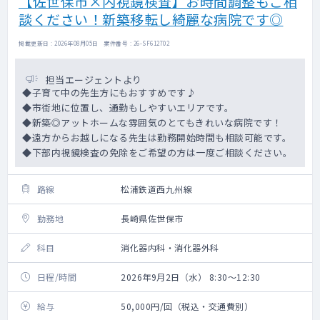
【佐世保市×内視鏡検査】お時間調整もご相
談ください！新築移転し綺麗な病院です◎
掲載更新日 : 2026年08月05日 案件番号 : 26-SF612702
担当エージェントより
◆子育て中の先生方にもおすすめです♪
◆市街地に位置し、通勤もしやすいエリアです。
◆新築◎アットホームな雰囲気のとてもきれいな病院です！
◆遠方からお越しになる先生は勤務開始時間も相談可能です。
◆下部内視鏡検査の免除をご希望の方は一度ご相談ください。
路線
松浦鉄道西九州線
勤務地
長崎県佐世保市
科目
消化器内科・消化器外科
日程/時間
2026年9月2日（水） 8:30～12:30
給与
50,000円/回（税込・交通費別）