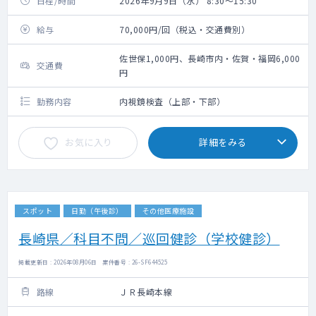
日程/時間
2026年9月9日（水） 8:30～15:30
給与
70,000円/回（税込・交通費別）
佐世保1,000円、長崎市内・佐賀・福岡6,000
交通費
円
勤務内容
内視鏡検査（上部・下部）
お気に入り
詳細をみる
スポット
日勤（午後診）
その他医療施設
長崎県／科目不問／巡回健診（学校健診）
掲載更新日 : 2026年08月06日 案件番号 : 26-SF644525
路線
ＪＲ長崎本線