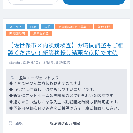
スポット
日勤
病院
定期非常勤でも募集中
経験不問
時間調整可
綺麗な施設
【佐世保市×内視鏡検査】お時間調整もご相
談ください！新築移転し綺麗な病院です◎
掲載更新日 : 2026年08月05日 案件番号 : 26-SF612679
担当エージェントより
◆子育て中の先生方にもおすすめです♪
◆市街地に位置し、通勤もしやすいエリアです。
◆新築◎アットホームな雰囲気のとてもきれいな病院です！
◆遠方からお越しになる先生は勤務開始時間も相談可能です。
◆下部内視鏡検査の免除をご希望の方は一度ご相談ください。
路線
松浦鉄道西九州線