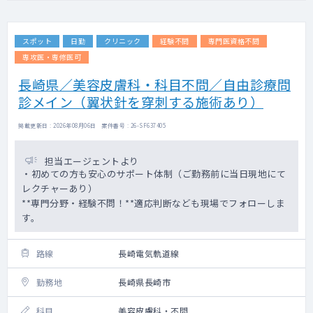
スポット
日勤
クリニック
経験不問
専門医資格不問
専攻医・専修医可
長崎県／美容皮膚科・科目不問／自由診療問
診メイン（翼状針を穿刺する施術あり）
掲載更新日 : 2026年08月06日 案件番号 : 26-SF637405
担当エージェントより
・初めての方も安心のサポート体制（ご勤務前に当日現地にて
レクチャーあり）
**専門分野・経験不問！**適応判断なども現場でフォローしま
す。
路線
長崎電気軌道線
勤務地
長崎県長崎市
科目
美容皮膚科・不問