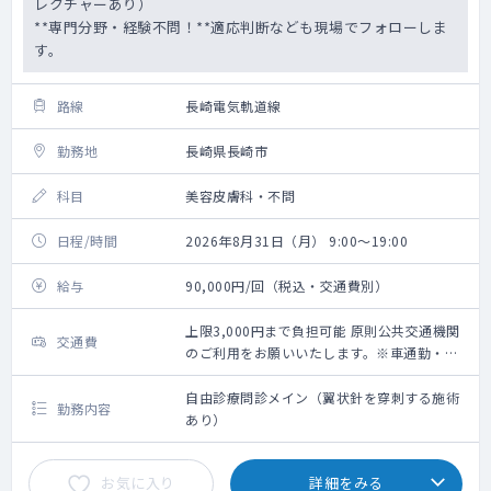
レクチャーあり）
**専門分野・経験不問！**適応判断なども現場でフォローしま
す。
路線
長崎電気軌道線
勤務地
長崎県長崎市
科目
美容皮膚科・不問
日程/時間
2026年8月31日（月） 9:00～19:00
給与
90,000円/回（税込・交通費別）
上限3,000円まで負担可能 原則公共交通機関
交通費
のご利用をお願いいたします。※車通勤・タ
クシー利用要相談
自由診療問診メイン（翼状針を穿刺する施術
勤務内容
あり）
お気に入り
詳細をみる