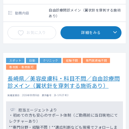
クシー利用要相談
自由診療問診メイン（翼状針を穿刺する施術
勤務内容
あり）
お気に入り
詳細をみる
スポット
日勤
クリニック
経験不問
専門医資格不問
専攻医・専修医可
長崎県／美容皮膚科・科目不問／自由診療問
診メイン（翼状針を穿刺する施術あり）
掲載更新日 : 2026年08月06日 案件番号 : 26-SF637403
担当エージェントより
・初めての方も安心のサポート体制（ご勤務前に当日現地にて
レクチャーあり）
**専門分野・経験不問！**適応判断なども現場でフォローしま