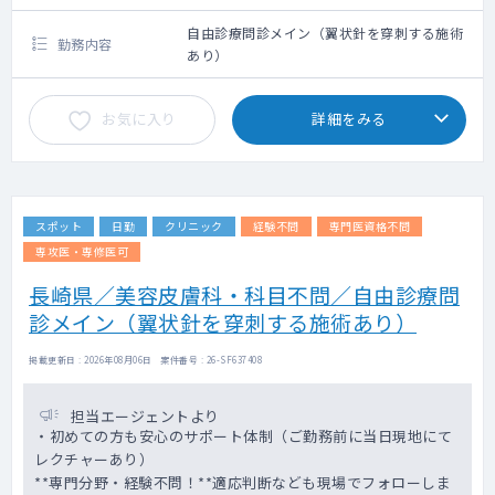
クシー利用要相談
自由診療問診メイン（翼状針を穿刺する施術
勤務内容
あり）
お気に入り
詳細をみる
スポット
日勤
クリニック
経験不問
専門医資格不問
専攻医・専修医可
長崎県／美容皮膚科・科目不問／自由診療問
診メイン（翼状針を穿刺する施術あり）
掲載更新日 : 2026年08月06日 案件番号 : 26-SF637408
担当エージェントより
・初めての方も安心のサポート体制（ご勤務前に当日現地にて
レクチャーあり）
**専門分野・経験不問！**適応判断なども現場でフォローしま