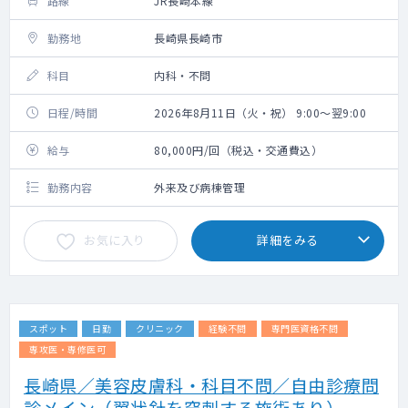
路線
JR長崎本線
勤務地
長崎県長崎市
科目
内科・不問
日程/時間
2026年8月11日（火・祝） 9:00～翌9:00
給与
80,000円/回（税込・交通費込）
勤務内容
外来及び病棟管理
お気に入り
詳細をみる
スポット
日勤
クリニック
経験不問
専門医資格不問
専攻医・専修医可
長崎県／美容皮膚科・科目不問／自由診療問
診メイン（翼状針を穿刺する施術あり）