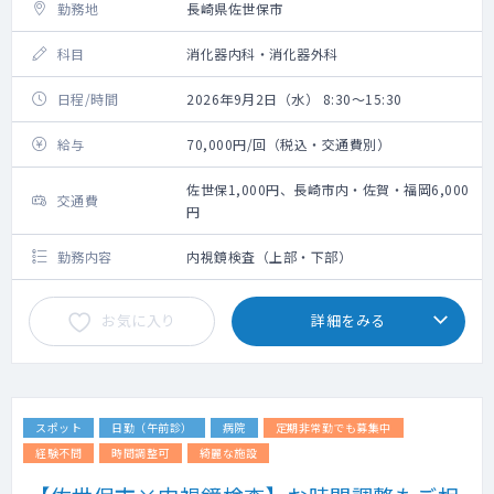
勤務地
長崎県佐世保市
科目
消化器内科・消化器外科
日程/時間
2026年9月2日（水） 8:30～15:30
給与
70,000円/回（税込・交通費別）
佐世保1,000円、長崎市内・佐賀・福岡6,000
交通費
円
勤務内容
内視鏡検査（上部・下部）
お気に入り
詳細をみる
スポット
日勤（午前診）
病院
定期非常勤でも募集中
経験不問
時間調整可
綺麗な施設