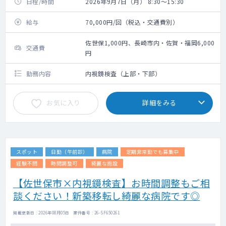
日程/時間
2026年9月7日（月） 8:30～15:30
給与
70,000円/回（税込・交通費別）
佐世保1,000円、長崎市内・佐賀・福岡6,000
交通費
円
勤務内容
内視鏡検査（上部・下部）
お気に入り
詳細をみる
スポット
日勤（午前診）
病院
定期非常勤でも募集中
経験不問
時間調整可
綺麗な施設
【佐世保市×内視鏡検査】お時間調整もご相
談ください！新築移転し綺麗な病院です◎
掲載更新日 : 2026年08月05日 案件番号 : 26-SF650261