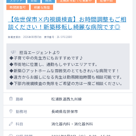
スポット
日勤
病院
定期非常勤でも募集中
経験不問
時間調整可
綺麗な施設
【佐世保市×内視鏡検査】お時間調整もご相
談ください！新築移転し綺麗な病院です◎
掲載更新日 : 2026年08月05日 案件番号 : 26-SF612680
担当エージェントより
◆子育て中の先生方にもおすすめです♪
◆市街地に位置し、通勤もしやすいエリアです。
◆新築◎アットホームな雰囲気のとてもきれいな病院です！
◆遠方からお越しになる先生は勤務開始時間も相談可能です。
◆下部内視鏡検査の免除をご希望の方は一度ご相談ください。
路線
松浦鉄道西九州線
勤務地
長崎県佐世保市
科目
消化器内科・消化器外科