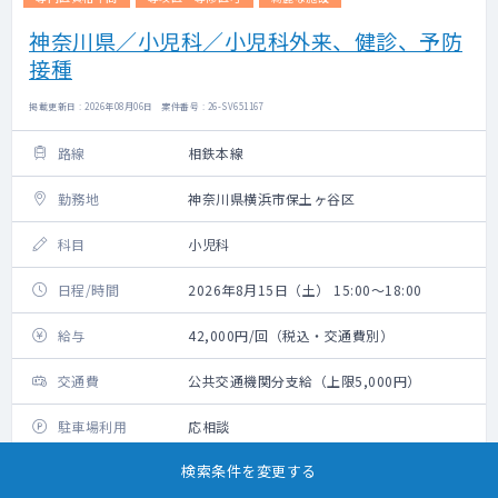
神奈川県／小児科／小児科外来、健診、予防
接種
掲載更新日 : 2026年08月06日 案件番号 : 26-SV651167
路線
相鉄本線
勤務地
神奈川県横浜市保土ヶ谷区
科目
小児科
日程/時間
2026年8月15日（土） 15:00～18:00
給与
42,000円/回（税込・交通費別）
交通費
公共交通機関分支給（上限5,000円）
駐車場利用
応相談
検索条件を変更する
近隣のコインパーキングをご利用ください※
車通勤時の補足事項
車通勤の場合の交通費：ガソリン代、高速道