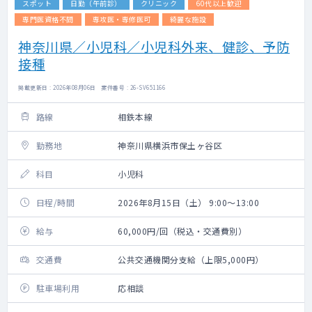
スポット
日勤（午前診）
クリニック
60代以上歓迎
専門医資格不問
専攻医・専修医可
綺麗な施設
神奈川県／小児科／小児科外来、健診、予防
接種
掲載更新日 : 2026年08月06日 案件番号 : 26-SV651166
路線
相鉄本線
勤務地
神奈川県横浜市保土ヶ谷区
科目
小児科
日程/時間
2026年8月15日（土） 9:00～13:00
給与
60,000円/回（税込・交通費別）
交通費
公共交通機関分支給（上限5,000円）
駐車場利用
応相談