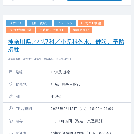
スポット
日勤（夜診）
クリニック
60代以上歓迎
専門医資格不問
専攻医・専修医可
綺麗な施設
神奈川県／小児科／小児科外来、健診、予防
接種
掲載更新日 : 2026年08月06日 案件番号 : 26-SV642521
路線
JR東海道線
勤務地
神奈川県茅ヶ崎市
科目
小児科
日程/時間
2026年8月13日（木） 18:00～21:00
給与
51,000円/回（税込・交通費別）
交通費
公共交通機関分支給（上限5,000円）