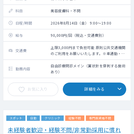
科目
美容皮膚科・不問
日程/時間
2026年8月14日（金） 9:00～19:00
給与
90,000円/回（税込・交通費別）
上限3,000円まで負担可能 原則公共交通機関
交通費
のご利用をお願いいたします。※車通勤・タ
クシー利用要相談
自由診療問診メイン（翼状針を穿刺する施術
勤務内容
あり）
お気に入り
詳細をみる
スポット
日勤
クリニック
経験不問
専門医資格不問
未経験者歓迎・経験不問/非常勤採用に慣れ