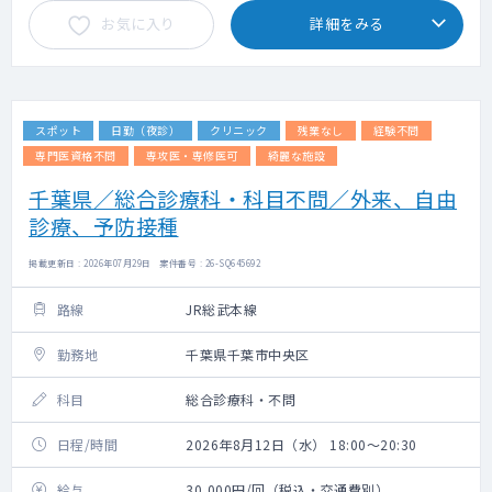
お気に入り
詳細をみる
スポット
日勤（夜診）
クリニック
残業なし
経験不問
専門医資格不問
専攻医・専修医可
綺麗な施設
千葉県／総合診療科・科目不問／外来、自由
診療、予防接種
掲載更新日 : 2026年07月29日 案件番号 : 26-SQ645692
路線
JR総武本線
勤務地
千葉県千葉市中央区
科目
総合診療科・不問
日程/時間
2026年8月12日（水） 18:00～20:30
給与
30,000円/回（税込・交通費別）