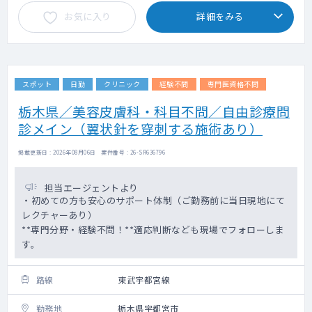
お気に入り
詳細をみる
スポット
日勤
クリニック
経験不問
専門医資格不問
栃木県／美容皮膚科・科目不問／自由診療問
診メイン（翼状針を穿刺する施術あり）
掲載更新日 : 2026年08月06日 案件番号 : 26-SR636796
担当エージェントより
・初めての方も安心のサポート体制（ご勤務前に当日現地にて
レクチャーあり）
**専門分野・経験不問！**適応判断なども現場でフォローしま
す。
路線
東武宇都宮線
勤務地
栃木県宇都宮市