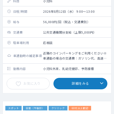
科目
小児科
日程/時間
2026年8月12日（水） 9:00～13:00
給与
56,000円/回（税込・交通費別）
交通費
公共交通機関分支給（上限5,000円）
駐車場利用
応相談
近隣のコインパーキングをご利用ください※
車通勤時の補足事項
車通勤の場合の交通費：ガソリン代、高速道
路利用料金（上限5,000円）＋駐車場代（上
限2,000円）
勤務内容
小児科外来、乳幼児健診、予防接種
お気に入り
詳細をみる
スポット
日勤（午後診）
クリニック
60代以上歓迎