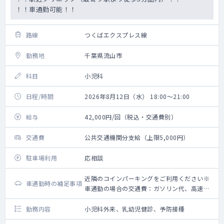
！！車通勤可能！！
路線
つくばエクスプレス線
勤務地
千葉県流山市
科目
小児科
日程/時間
2026年8月12日（水） 18:00～21:00
給与
42,000円/回（税込・交通費別）
交通費
公共交通機関分支給（上限5,000円）
駐車場利用
応相談
近隣のコインパーキングをご利用ください※
車通勤時の補足事項
車通勤の場合の交通費：ガソリン代、高速道
路利用料金（上限5,000円）＋駐車場代（上
限2,000円）
勤務内容
小児科外来、乳幼児健診、予防接種