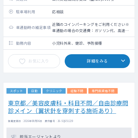
駐車場利用
応相談
近隣のコインパーキングをご利用ください※
車通勤時の補足事項
車通勤の場合の交通費：ガソリン代、高速道
路利用料金（上限5,000円）＋駐車場代（上
限2,000円）
勤務内容
小児科外来、健診、予防接種
お気に入り
詳細をみる
スポット
日勤
クリニック
経験不問
専門医資格不問
東京都／美容皮膚科・科目不問／自由診療問
診メイン（翼状針を穿刺する施術あり）
掲載更新日 : 2026年08月06日 案件番号 : 26-SQ651229
担当エージェントより