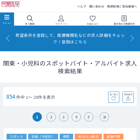
民間医局
ヘルプ
問い合わせ
医師採用ご担当者様へ
求人検索
マイページ
お気に入り
保存済みの
検索条件
希望条件を登録して、医療機関名などの求人詳細をチェッ
ク！登録はこちら
関東・小児科のスポットバイト・アルバイト求人
検索結果
854
並べ替え
条件保存
件中 1～ 20件を表示
1
2
3
4
5
スポット
日勤（午前診）
病院
60代以上歓迎
経験不問