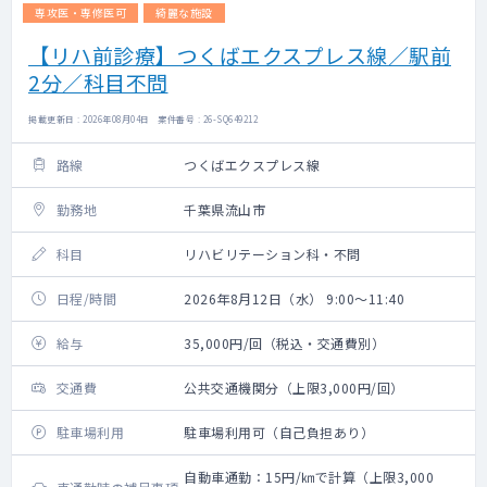
専攻医・専修医可
綺麗な施設
【リハ前診療】つくばエクスプレス線／駅前
2分／科目不問
掲載更新日 : 2026年08月04日 案件番号 : 26-SQ649212
路線
つくばエクスプレス線
勤務地
千葉県流山市
科目
リハビリテーション科・不問
日程/時間
2026年8月12日（水） 9:00～11:40
給与
35,000円/回（税込・交通費別）
交通費
公共交通機関分（上限3,000円/回）
駐車場利用
駐車場利用可（自己負担あり）
自動車通勤：15円/㎞で計算（上限3,000