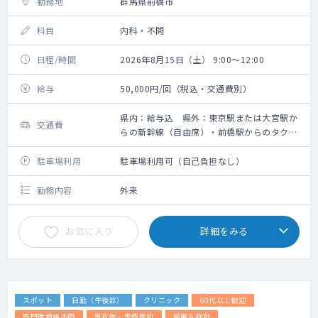
勤務地
群馬県前橋市
科目
内科・不問
日程/時間
2026年8月15日（土） 9:00～12:00
給与
50,000円/回（税込・交通費別）
県内：給与込 県外：東京駅または大宮駅か
交通費
らの新幹線（自由席）・前橋駅からのタクシ
ー代の支給あり【要領収書】、その他の地域
は応相談
駐車場利用
駐車場利用可（自己負担なし）
勤務内容
外来
お気に入り
詳細をみる
スポット
日勤（午後診）
クリニック
60代以上歓迎
専門医資格不問
専攻医・専修医可
綺麗な施設