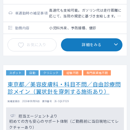
高速代も支給可能。ガソリン代は走行距離に
車通勤時の補足事項
応じて、当院の規定に基づき支給します。終
日勤務の場合の新幹線・航空機利用時は交通
費を支給します（支給要件：片道２時間以上
勤務内容
小児科外来、予防接種、健診
または直線距離150km以上）
お気に入り
詳細をみる
スポット
日勤
クリニック
経験不問
専門医資格不問
東京都／美容皮膚科・科目不問／自由診療問
診メイン（翼状針を穿刺する施術あり）
掲載更新日 : 2026年08月06日 案件番号 : 26-SQ637029
担当エージェントより
初めての方も安心のサポート体制（ご勤務前に当日現地にてレ
クチャーあり）