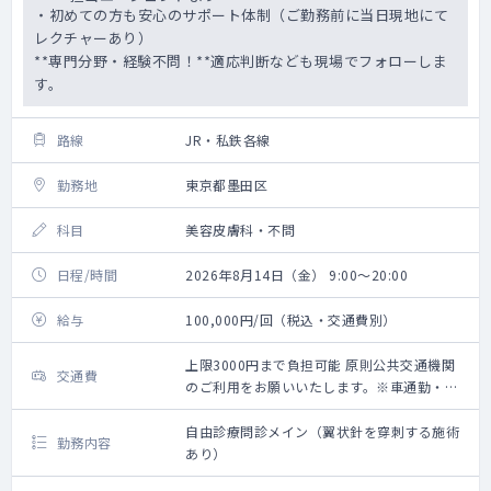
・初めての方も安心のサポート体制（ご勤務前に当日現地にて
レクチャーあり）
**専門分野・経験不問！**適応判断なども現場でフォローしま
す。
路線
JR・私鉄各線
勤務地
東京都墨田区
科目
美容皮膚科・不問
日程/時間
2026年8月14日（金） 9:00～20:00
給与
100,000円/回（税込・交通費別）
上限3000円まで負担可能 原則公共交通機関
交通費
のご利用をお願いいたします。※車通勤・タ
クシー利用要相談
自由診療問診メイン（翼状針を穿刺する施術
勤務内容
あり）