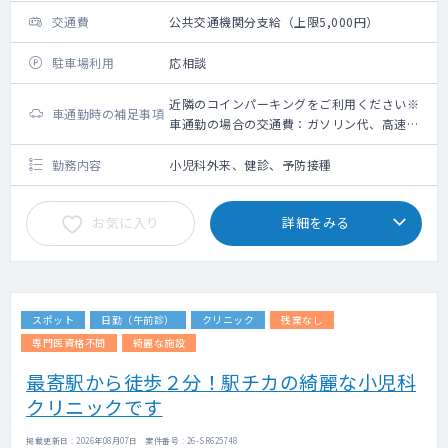
交通費
公共交通機関分支給（上限5,000円）
駐車場利用
応相談
近隣のコインパーキングをご利用ください※
車通勤時の補足事項
車通勤の場合の交通費：ガソリン代、高速道
路利用料金（上限5,000円）＋駐車場代（上
限2,000円）
勤務内容
小児科外来、健診、予防接種
お気に入り
詳細をみる
スポット
日勤（午前診）
クリニック
残業なし
専門医資格不問
綺麗な施設
最寄駅から徒歩２分！駅チカの綺麗な小児科
クリニックです
掲載更新日 : 2026年08月07日 案件番号 : 26-SR625748