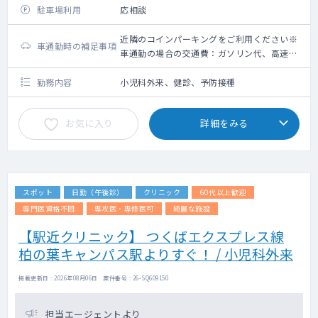
駐車場利用
応相談
近隣のコインパーキングをご利用ください※
車通勤時の補足事項
車通勤の場合の交通費：ガソリン代、高速道
路利用料金（上限5,000円）＋駐車場代（上
限2,000円）
勤務内容
小児科外来、健診、予防接種
お気に入り
詳細をみる
スポット
日勤（午後診）
クリニック
60代以上歓迎
専門医資格不問
専攻医・専修医可
綺麗な施設
【駅近クリニック】 つくばエクスプレス線
柏の葉キャンパス駅よりすぐ！ / 小児科外来
掲載更新日 : 2026年08月06日 案件番号 : 26-SQ609150
担当エージェントより