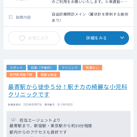
のご利用をお願いいたします。※車通勤・タ
クシー利用要相談
自由診療問診メイン（翼状針を穿刺する施術
勤務内容
あり）
お気に入り
詳細をみる
スポット
日勤（午後診）
クリニック
残業なし
専門医資格不問
綺麗な施設
最寄駅から徒歩５分！駅チカの綺麗な小児科
クリニックです
掲載更新日 : 2026年08月07日 案件番号 : 26-SR643820
担当エージェントより
最寄駅まで、新宿駅・東京駅から約30分程度
都内からのアクセスも良好です