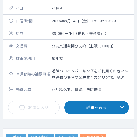
科目
小児科
日程/時間
2026年8月14日（金） 15:00～18:00
給与
39,000円/回（税込・交通費別）
交通費
公共交通機関分支給（上限5,000円）
駐車場利用
応相談
近隣のコインパーキングをご利用ください※
車通勤時の補足事項
車通勤の場合の交通費：ガソリン代、高速道
路利用料金（上限5,000円）＋駐車場代（上
限2,000円）
勤務内容
小児科外来、健診、予防接種
お気に入り
詳細をみる
スポット
日勤（夜診）
クリニック
60代以上歓迎