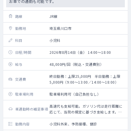
お車での通勤も可能です。
路線
JR線
勤務地
埼玉県川口市
科目
小児科
日程/時間
2026年8月14日（金） 14:00～18:00
給与
48,000円/回（税込・交通費別）
終日勤務：上限25,000円 半日勤務：上限
交通費
5,000円（9:00～13:00／14:00～18:00）
駐車場利用
駐車場利用可（自己負担なし）
高速代も支給可能。ガソリン代は走行距離に
車通勤時の補足事項
応じて、当院の規定に基づき支給します。終
日勤務の場合の新幹線・航空機利用時は交通
費を支給します（支給要件：片道２時間以上
勤務内容
小児科外来、予防接種、健診
または直線距離150km以上）