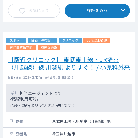
お気に入り
詳細をみる
スポット
日勤（午後診）
クリニック
60代以上歓迎
専門医資格不問
綺麗な施設
【駅近クリニック】 東武東上線・JR埼京
（川越線）線 川越駅 よりすぐ！ / 小児科外来
掲載更新日 : 2026年08月07日 案件番号 : 26-SR642549
担当エージェントより
2路線利用可能。
池袋・新宿よりアクセス良好です！
路線
東武東上線・JR埼京（川越線）線
勤務地
埼玉県川越市