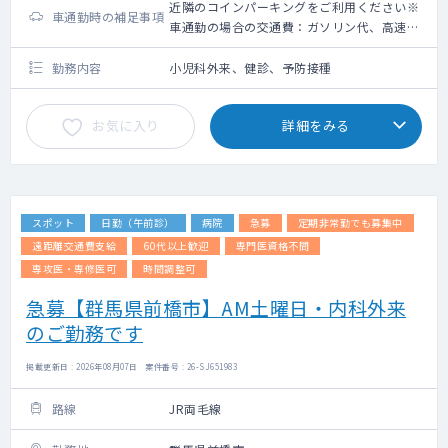
近隣のコインパーキングをご利用ください※
車通勤時の補足事項
車通勤の場合の交通費：ガソリン代、高速道
路利用料金（上限5,000円）＋駐車場代（上
限2,000円）
勤務内容
小児科外来、健診、予防接種
お気に入り
詳細をみる
スポット
日勤（午前診）
病院
急募
定期非常勤でも募集中
遠距離交通費支給
60代以上歓迎
専門医資格不問
専攻医・専修医可
時間調整可
急募【群馬県前橋市】AM土曜日・内科外来
のご勤務です
掲載更新日 : 2026年08月07日 案件番号 : 26-SJ651983
路線
JR両毛線