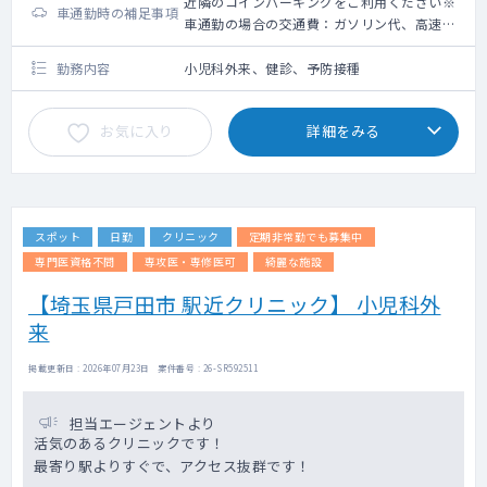
近隣のコインパーキングをご利用ください※
車通勤時の補足事項
車通勤の場合の交通費：ガソリン代、高速道
路利用料金（上限5,000円）＋駐車場代（上
限2,000円）
勤務内容
小児科外来、健診、予防接種
お気に入り
詳細をみる
スポット
日勤
クリニック
定期非常勤でも募集中
専門医資格不問
専攻医・専修医可
綺麗な施設
【埼玉県戸田市 駅近クリニック】 小児科外
来
掲載更新日 : 2026年07月23日 案件番号 : 26-SR592511
担当エージェントより
活気のあるクリニックです！
最寄り駅よりすぐで、アクセス抜群です！