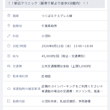
！！駅近クリニック（最寄り駅より徒歩3分圏内）！！
路線
つくばエクスプレス線
勤務地
千葉県柏市
科目
小児科
日程/時間
2026年8月12日（水） 15:00～18:00
給与
45,000円/回（税込・交通費別）
交通費
公共交通機関分支給（上限5,000円）
駐車場利用
応相談
近隣のコインパーキングをご利用ください※
車通勤時の補足事項
車通勤の場合の交通費：ガソリン代、高速道
路利用料金（上限5,000円）＋駐車場代（上
限2,000円）
勤務内容
小児科外来、乳幼児健診、予防接種