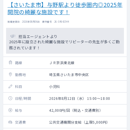
【さいたま市】与野駅より徒歩圏内◎2025年
開院の綺麗な施設です！
掲載更新日 : 2026年08月06日 案件番号 : 26-SR642544
担当エージェントより
2025年に設立された綺麗な施設でリピーターの先生が多くご勤
務されています！
路線
ＪＲ京浜東北線
勤務地
埼玉県さいたま市中央区
科目
小児科
日程/時間
2026年8月12日（水） 15:00～18:00
給与
42,000円/回（税込・交通費別）
交通費
公共交通機関分支給（上限5,000円）