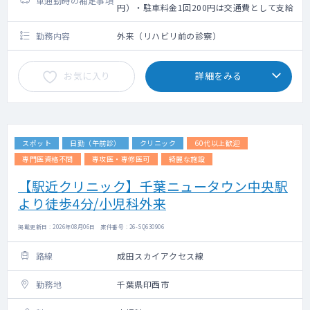
車通勤時の補足事項
円）・駐車料金1回200円は交通費として支給
勤務内容
外来（リハビリ前の診察）
お気に入り
詳細をみる
スポット
日勤（午前診）
クリニック
60代以上歓迎
専門医資格不問
専攻医・専修医可
綺麗な施設
【駅近クリニック】千葉ニュータウン中央駅
より徒歩4分/小児科外来
掲載更新日 : 2026年08月06日 案件番号 : 26-SQ630906
路線
成田スカイアクセス線
勤務地
千葉県印西市