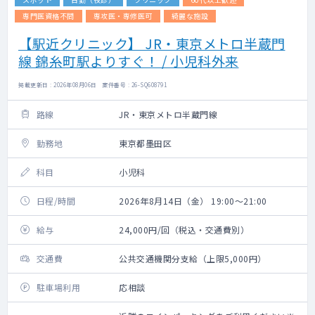
専門医資格不問
専攻医・専修医可
綺麗な施設
【駅近クリニック】 JR・東京メトロ半蔵門
線 錦糸町駅よりすぐ！ / 小児科外来
掲載更新日 : 2026年08月06日 案件番号 : 26-SQ608791
路線
JR・東京メトロ半蔵門線
勤務地
東京都墨田区
科目
小児科
日程/時間
2026年8月14日（金） 19:00～21:00
給与
24,000円/回（税込・交通費別）
交通費
公共交通機関分支給（上限5,000円）
駐車場利用
応相談