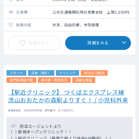
交通費
公共交通機関利用分実費支給 上限2,000円
勤務内容
外来、自由診療、予防接種
お気に入り
詳細をみる
スポット
日勤（夜診）
クリニック
60代以上歓迎
専門医資格不問
専攻医・専修医可
綺麗な施設
【駅近クリニック】 つくばエクスプレス線
流山おおたかの森駅よりすぐ！ / 小児科外来
掲載更新日 : 2026年08月06日 案件番号 : 26-SQ609152
担当エージェントより
！！新規オープンクリニック！！
！！駅近クリニック（最寄り駅より徒歩5分圏内）！！