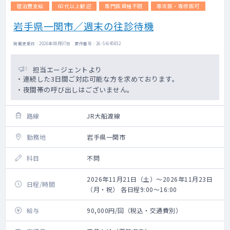
宿泊費支給
60代以上歓迎
専門医資格不問
専攻医・専修医可
岩手県一関市／週末の往診待機
掲載更新日 : 2026年08月07日 案件番号 : 26-SI645832
担当エージェントより
・連続した3日間ご対応可能な方を求めております。
・夜間帯の呼び出しはございません。
路線
JR大船渡線
勤務地
岩手県一関市
科目
不問
2026年11月21日（土）～2026年11月23日
日程/時間
（月・祝） 各日程9:00～16:00
給与
90,000円/回（税込・交通費別）