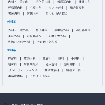
内科・一般内科
消化器内科
循環器内科
神経内科
呼吸器内科
心療内科
リウマチ科
総合診療科
糖尿病科
腎臓内科
その他（内科系）
外科系
外科・一般外科
整形外科
脳神経外科
消化器外科
形成外科
呼吸器外科
心臓血管外科
乳腺/内分泌外科
その他（外科系）
他科系
麻酔科
産婦人科
皮膚科
眼科
小児科
精神科
耳鼻咽喉科
泌尿器科
放射線科
リハビリテーション科
救命救急科
緩和ケア科
美容皮膚科
その他（他科系）