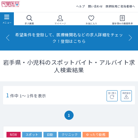
民間医局
ヘルプ
問い合わせ
医師採用ご担当者様へ
求人検索
マイページ
お気に入り
保存済みの
検索条件
希望条件を登録して、医療機関名などの求人詳細をチェッ
ク！登録はこちら
岩手県・小児科のスポットバイト・アルバイト求
人検索結果
1
並べ替え
条件保存
件中 1～ 1件を表示
1
NEW
スポット
日勤
クリニック
ゆったり勤務