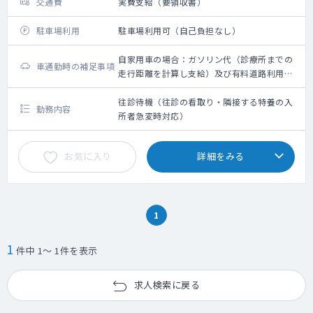
交通費
実費支給（要領収書）
駐車場利用
駐車場利用可（自己負担なし）
自家用車の場合：ガソリン代（診療所までの
車通勤時の補足事項
走行距離を計算し支給）及び有料道路利用料
金を支給（要領収書）
往診待機（往診の看取り・隣接する特養の入
勤務内容
所者急変時対応）
お気に入り
詳細をみる
1
1
件中 1～ 1件を表示
求人検索に戻る