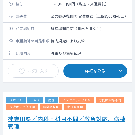
給与
120,000円/回（税込・交通費別）
交通費
公共交通機関代 実費支給（上限3,000円/回）
駐車場利用
駐車場利用可（自己負担なし）
車通勤時の補足事項
院内規定により支給
勤務内容
外来及び病棟管理
お気に入り
詳細をみる
スポット
日当直
病院
インセンティブあり
専門医資格不問
専攻医・専修医可
時間調整可
宿日直許可
神奈川県／内科・科目不問／救急対応、病棟
管理