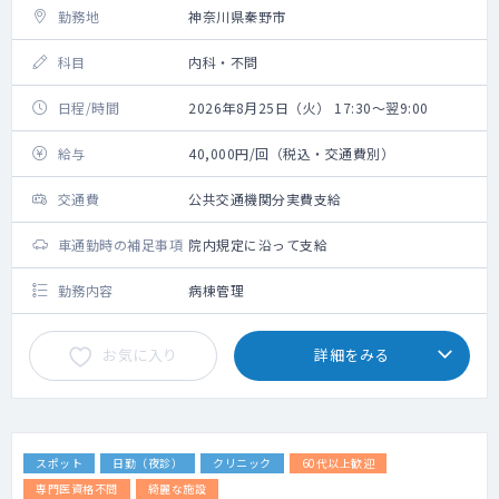
勤務地
神奈川県秦野市
科目
内科・不問
日程/時間
2026年8月25日（火） 17:30～翌9:00
給与
40,000円/回（税込・交通費別）
交通費
公共交通機関分実費支給
車通勤時の補足事項
院内規定に沿って支給
勤務内容
病棟管理
お気に入り
詳細をみる
スポット
日勤（夜診）
クリニック
60代以上歓迎
専門医資格不問
綺麗な施設