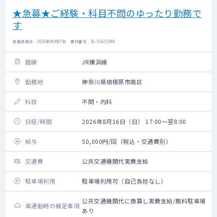
★急募★ご経験・科目不問のゆったり勤務で
す
掲載更新日 : 2026年08月07日 案件番号 : 26-SV651890
路線
JR横浜線
勤務地
神奈川県相模原市南区
科目
不問・内科
日程/時間
2026年8月16日（日） 17:00～翌8:00
給与
50,000円/回（税込・交通費別）
交通費
公共交通機関代実費支給
駐車場利用
駐車場利用可（自己負担なし）
公共交通機関代に換算し実費支給/無料駐車場
車通勤時の補足事項
あり