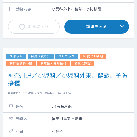
路利用料金（上限5,000円）＋駐車場代（上
限2,000円）
勤務内容
小児科外来、健診、予防接種
お気に入り
詳細をみる
スポット
日勤（夜診）
クリニック
60代以上歓迎
専門医資格不問
専攻医・専修医可
綺麗な施設
神奈川県／小児科／小児科外来、健診、予防
接種
掲載更新日 : 2026年08月06日 案件番号 : 26-SV642521
路線
JR東海道線
勤務地
神奈川県茅ヶ崎市
科目
小児科