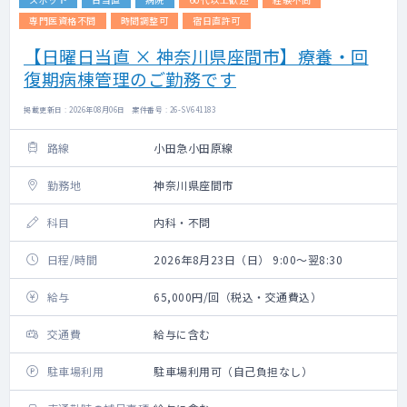
専門医資格不問
時間調整可
宿日直許可
【日曜日当直 × 神奈川県座間市】療養・回
復期病棟管理のご勤務です
掲載更新日 : 2026年08月06日 案件番号 : 26-SV641183
路線
小田急小田原線
勤務地
神奈川県座間市
科目
内科・不問
日程/時間
2026年8月23日（日） 9:00～翌8:30
給与
65,000円/回（税込・交通費込）
交通費
給与に含む
駐車場利用
駐車場利用可（自己負担なし）