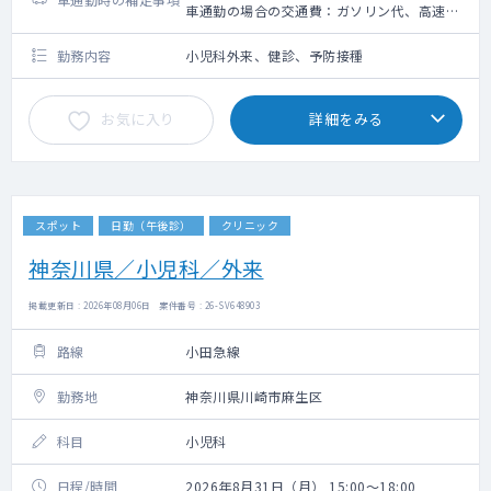
車通勤の場合の交通費：ガソリン代、高速道
路利用料金（上限5,000円）＋駐車場代（上
限2,000円）
勤務内容
小児科外来、健診、予防接種
お気に入り
詳細をみる
スポット
日勤（午後診）
クリニック
神奈川県／小児科／外来
掲載更新日 : 2026年08月06日 案件番号 : 26-SV648903
路線
小田急線
勤務地
神奈川県川崎市麻生区
科目
小児科
日程/時間
2026年8月31日（月） 15:00～18:00