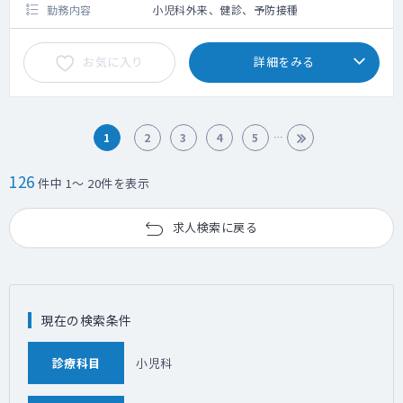
限2,000円）
勤務内容
小児科外来、健診、予防接種
お気に入り
詳細をみる
1
2
3
4
5
126
件中 1～ 20件を表示
求人検索に戻る
現在の検索条件
診療科目
小児科