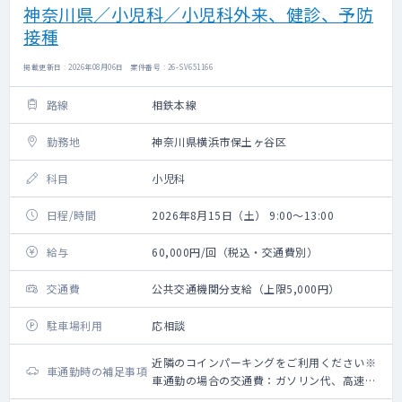
神奈川県／小児科／小児科外来、健診、予防
接種
掲載更新日 : 2026年08月06日 案件番号 : 26-SV651166
路線
相鉄本線
勤務地
神奈川県横浜市保土ヶ谷区
科目
小児科
日程/時間
2026年8月15日（土） 9:00～13:00
給与
60,000円/回（税込・交通費別）
交通費
公共交通機関分支給（上限5,000円）
駐車場利用
応相談
近隣のコインパーキングをご利用ください※
車通勤時の補足事項
車通勤の場合の交通費：ガソリン代、高速道
路利用料金（上限5,000円）＋駐車場代（上