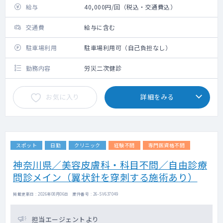
給与
40,000円/回（税込・交通費込）
交通費
給与に含む
駐車場利用
駐車場利用可（自己負担なし）
勤務内容
労災二次健診
お気に入り
詳細をみる
スポット
日勤
クリニック
経験不問
専門医資格不問
神奈川県／美容皮膚科・科目不問／自由診療
問診メイン（翼状針を穿刺する施術あり）
掲載更新日 : 2026年08月06日 案件番号 : 26-SV637049
担当エージェントより