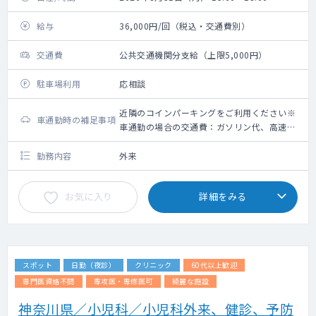
給与
36,000円/回（税込・交通費別）
交通費
公共交通機関分支給（上限5,000円）
駐車場利用
応相談
近隣のコインパーキングをご利用ください※
車通勤時の補足事項
車通勤の場合の交通費：ガソリン代、高速道
路利用料金（上限5,000円）＋駐車場代（上
限2,000円）
勤務内容
外来
お気に入り
詳細をみる
スポット
日勤（夜診）
クリニック
60代以上歓迎
専門医資格不問
専攻医・専修医可
綺麗な施設
神奈川県／小児科／小児科外来、健診、予防