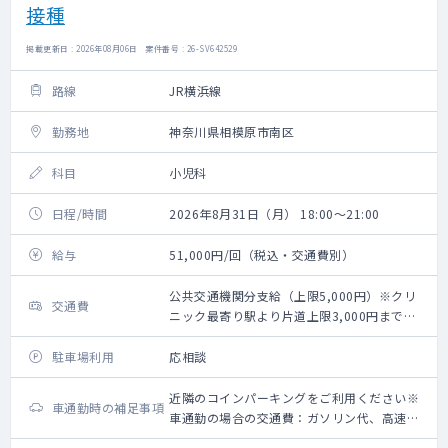
接種
掲載更新日 : 2026年08月06日 案件番号 : 26-SV642529
路線
JR横浜線
勤務地
神奈川県相模原市南区
科目
小児科
日程/時間
2026年8月31日（月） 18:00～21:00
給与
51,000円/回（税込・交通費別）
公共交通機関分支給（上限5,000円）※クリ
交通費
ニック最寄り駅より片道上限3,000円までの
タクシー利用可能
駐車場利用
応相談
近隣のコインパーキングをご利用ください※
車通勤時の補足事項
車通勤の場合の交通費：ガソリン代、高速道
路利用料金（上限5,000円）＋駐車場代（上