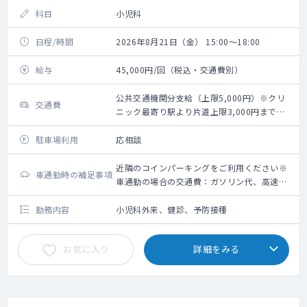
科目
小児科
日程/時間
2026年8月21日（金） 15:00～18:00
給与
45,000円/回（税込・交通費別）
公共交通機関分支給（上限5,000円）※クリ
交通費
ニック最寄り駅より片道上限3,000円までの
タクシー利用可能
駐車場利用
応相談
近隣のコインパーキングをご利用ください※
車通勤時の補足事項
車通勤の場合の交通費：ガソリン代、高速道
路利用料金（上限5,000円）＋駐車場代（上
限2,000円）
勤務内容
小児科外来、健診、予防接種
お気に入り
詳細をみる