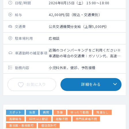
日程/時間
2026年8月15日（土） 15:00～18:00
給与
42,000円/回（税込・交通費別）
交通費
公共交通機関分支給（上限5,000円）
駐車場利用
応相談
近隣のコインパーキングをご利用ください※
車通勤時の補足事項
車通勤の場合の交通費：ガソリン代、高速道
路利用料金（上限5,000円）＋駐車場代（上
限2,000円）
勤務内容
小児科外来、健診、予防接種
お気に入り
詳細をみる
スポット
当直
病院
急募
ゆったり勤務
残業なし
高額給与
60代以上歓迎
経験不問
専門医資格不問
専攻医・専修医可
宿日直許可