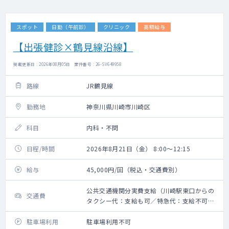
スポット
日勤（午前診）
クリニック
高額給与
【出張健診×鶴見線沿線】
掲載更新日 : 2026年08月05日 案件番号 : 26-SV649958
路線
JR鶴見線
勤務地
神奈川県川崎市川崎区
科目
内科・不問
日程/時間
2026年8月21日（金） 8:00～12:15
給与
45,000円/回（税込・交通費別）
公共交通機関分実費支給（川崎駅東口からの
交通費
タクシー代：支給も可／特急代：支給不可）
※上限10,000円
駐車場利用
駐車場利用不可