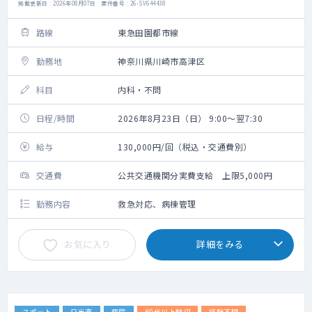
掲載更新日 : 2026年08月07日 案件番号 : 26-SV644438
路線
東急田園都市線
勤務地
神奈川県川崎市高津区
科目
内科・不問
日程/時間
2026年8月23日（日） 9:00～翌7:30
給与
130,000円/回（税込・交通費別）
交通費
公共交通機関分実費支給 上限5,000円
勤務内容
救急対応、病棟管理
お気に入り
詳細をみる
スポット
日当直
病院
60代以上歓迎
経験不問