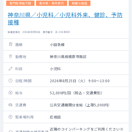
専門医資格不問
専攻医・専修医可
綺麗な施設
神奈川県／小児科／小児科外来、健診、予防
接種
掲載更新日 : 2026年08月06日 案件番号 : 26-SV648900
路線
小田急線
勤務地
神奈川県相模原市南区
科目
小児科
日程/時間
2026年8月25日（火） 9:00～13:00
給与
52,000円/回（税込・交通費別）
交通費
公共交通機関分支給（上限5,000円）
駐車場利用
応相談
近隣のコインパーキングをご利用ください※
車通勤時の補足事項