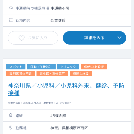
車通勤時の補足事項
車通勤不可
勤務内容
企業健診
お気に入り
詳細をみる
スポット
日勤（午後診）
クリニック
60代以上歓迎
専門医資格不問
専攻医・専修医可
綺麗な施設
神奈川県／小児科／小児科外来、健診、予防
接種
掲載更新日 : 2026年08月06日 案件番号 : 26-SV648897
路線
JR横浜線
勤務地
神奈川県相模原市南区