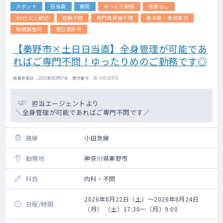
スポット
日当直
病院
ゆったり勤務
残業なし
60代以上歓迎
経験不問
専門医資格不問
専攻医・専修医可
時間調整可
宿日直許可
【秦野市×土日日当直】全身管理が可能であ
ればご専門不問！ゆったりめのご勤務です◎
掲載更新日 : 2026年08月07日 案件番号 : 26-SV610578
担当エージェントより
＼全身管理が可能であればご専門不問です／
路線
小田急線
勤務地
神奈川県秦野市
科目
内科・不問
2026年8月22日（土）～2026年8月24日
日程/時間
（月） （土）17:30～（月）9:00