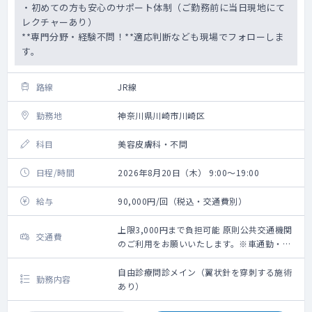
・初めての方も安心のサポート体制（ご勤務前に当日現地にて
レクチャーあり）
**専門分野・経験不問！**適応判断なども現場でフォローしま
す。
路線
JR線
勤務地
神奈川県川崎市川崎区
科目
美容皮膚科・不問
日程/時間
2026年8月20日（木） 9:00～19:00
給与
90,000円/回（税込・交通費別）
上限3,000円まで負担可能 原則公共交通機関
交通費
のご利用をお願いいたします。※車通勤・タ
クシー利用要相談
自由診療問診メイン（翼状針を穿刺する施術
勤務内容
あり）