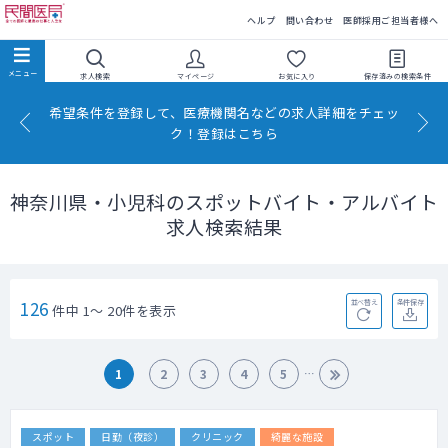
民間医局
ヘルプ
問い合わせ
医師採用ご担当者様へ
求人検索
マイページ
お気に入り
保存済みの
検索条件
希望条件を登録して、医療機関名などの求人詳細をチェッ
ク！登録はこちら
神奈川県・小児科のスポットバイト・アルバイト
求人検索結果
126
並べ替え
条件保存
件中 1～ 20件を表示
1
2
3
4
5
スポット
日勤（夜診）
クリニック
綺麗な施設