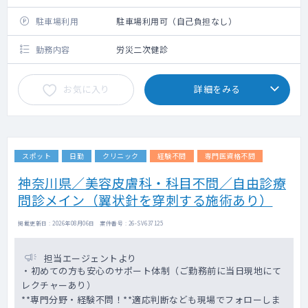
駐車場利用
駐車場利用可（自己負担なし）
勤務内容
労災二次健診
お気に入り
詳細をみる
スポット
日勤
クリニック
経験不問
専門医資格不問
神奈川県／美容皮膚科・科目不問／自由診療
問診メイン（翼状針を穿刺する施術あり）
掲載更新日 : 2026年08月06日 案件番号 : 26-SV637125
担当エージェントより
・初めての方も安心のサポート体制（ご勤務前に当日現地にて
レクチャーあり）
**専門分野・経験不問！**適応判断なども現場でフォローしま