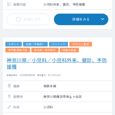
限2,000円）
勤務内容
小児科外来、健診、予防接種
お気に入り
詳細をみる
スポット
日勤（午後診）
クリニック
60代以上歓迎
専門医資格不問
専攻医・専修医可
綺麗な施設
神奈川県／小児科／小児科外来、健診、予防
接種
掲載更新日 : 2026年08月06日 案件番号 : 26-SV651167
路線
相鉄本線
勤務地
神奈川県横浜市保土ヶ谷区
科目
小児科