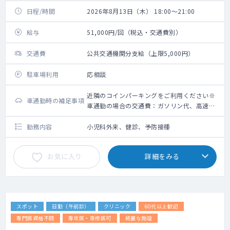
日程/時間
2026年8月13日（木） 18:00～21:00
給与
51,000円/回（税込・交通費別）
交通費
公共交通機関分支給（上限5,000円）
駐車場利用
応相談
近隣のコインパーキングをご利用ください※
車通勤時の補足事項
車通勤の場合の交通費：ガソリン代、高速道
路利用料金（上限5,000円）＋駐車場代（上
限2,000円）
勤務内容
小児科外来、健診、予防接種
お気に入り
詳細をみる
スポット
日勤（午前診）
クリニック
60代以上歓迎
専門医資格不問
専攻医・専修医可
綺麗な施設