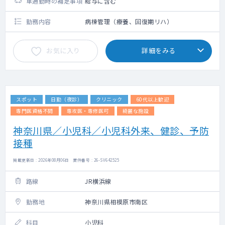
車通勤時の補足事項
給与に含む
勤務内容
病棟管理（療養、回復期リハ）
お気に入り
詳細をみる
スポット
日勤（夜診）
クリニック
60代以上歓迎
専門医資格不問
専攻医・専修医可
綺麗な施設
神奈川県／小児科／小児科外来、健診、予防
接種
掲載更新日 : 2026年08月06日 案件番号 : 26-SV642525
路線
JR横浜線
勤務地
神奈川県相模原市南区
科目
小児科