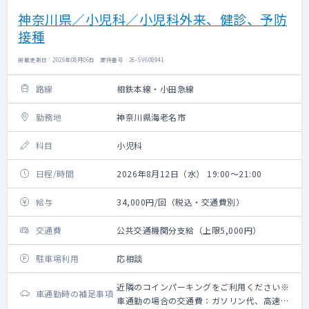
神奈川県／小児科／小児科外来、健診、予防
接種
掲載更新日 : 2026年08月06日 案件番号 : 26-SV608941
路線
相鉄本線・小田急線
勤務地
神奈川県海老名市
科目
小児科
日程/時間
2026年8月12日（水） 19:00～21:00
給与
34,000円/回（税込・交通費別）
交通費
公共交通機関分支給（上限5,000円）
駐車場利用
応相談
近隣のコインパーキングをご利用ください※
車通勤時の補足事項
車通勤の場合の交通費：ガソリン代、高速道