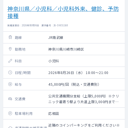
神奈川県／小児科／小児科外来、健診、予防
接種
掲載更新日 : 2026年08月06日 案件番号 : 26-SV651168
路線
JR南武線
勤務地
神奈川県川崎市川崎区
科目
小児科
日程/時間
2026年8月26日（水） 18:00～21:00
給与
45,000円/回（税込・交通費別）
公共交通機関分支給（上限5,000円）※クリ
交通費
ニック最寄り駅より片道上限3,000円までの
タクシー利用可能
駐車場利用
応相談
近隣のコインパーキングをご利用ください※
車通勤時の補足事項