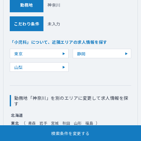
勤務地
神奈川
こだわり条件
未入力
「小児科」について、近隣エリアの求人情報を探す
東京
静岡
山梨
勤務地「神奈川」を別のエリアに変更して求人情報を探
す
北海道
（
）
東北
青森
岩手
宮城
秋田
山形
福島
（
）
関東
東京
千葉
埼玉
神奈川
茨城
栃木
群馬
検索条件を変更する
（
）
甲信越
山梨
長野
新潟