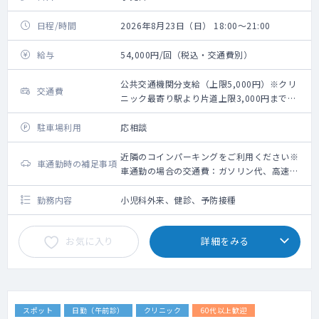
日程/時間
2026年8月23日（日） 18:00～21:00
給与
54,000円/回（税込・交通費別）
公共交通機関分支給（上限5,000円）※クリ
交通費
ニック最寄り駅より片道上限3,000円までの
タクシー利用可能
駐車場利用
応相談
近隣のコインパーキングをご利用ください※
車通勤時の補足事項
車通勤の場合の交通費：ガソリン代、高速道
路利用料金（上限5,000円）＋駐車場代（上
限2,000円）
勤務内容
小児科外来、健診、予防接種
お気に入り
詳細をみる
スポット
日勤（午前診）
クリニック
60代以上歓迎