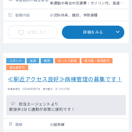
車通勤の場合の交通費：ガソリン代、高速道
路利用料金（上限5,000円）＋駐車場代（上
限2,000円）
勤務内容
小児科外来、健診、予防接種
お気に入り
詳細をみる
スポット
当直
病院
ゆったり勤務
専攻医・専修医可
宿日直許可
≪駅近アクセス良好≫病棟管理の募集です！
掲載更新日 : 2026年08月07日 案件番号 : 26-SV631386
担当エージェントより
駅徒歩1分と通勤が非常に便利です！
路線
小田急線