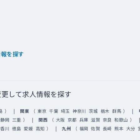
情報を探す
変更して求人情報を探す
島
）
関東
（
東京
千葉
埼玉
神奈川
茨城
栃木
群馬
）
静岡
三重
）
関西
（
大阪
京都
兵庫
滋賀
奈良
和歌山
）
香川
徳島
愛媛
高知
）
九州
（
福岡
佐賀
長崎
熊本
大分