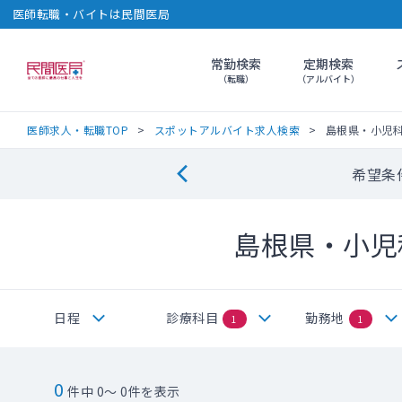
医師転職・バイトは民間医局
常勤検索
定期検索
民間医局
（転職）
（アルバイト）
医師求人・転職TOP
スポットアルバイト求人検索
島根県・小児
希望条
島根県・小児
日程
診療科目
勤務地
1
1
0
件中 0～ 0件を表示