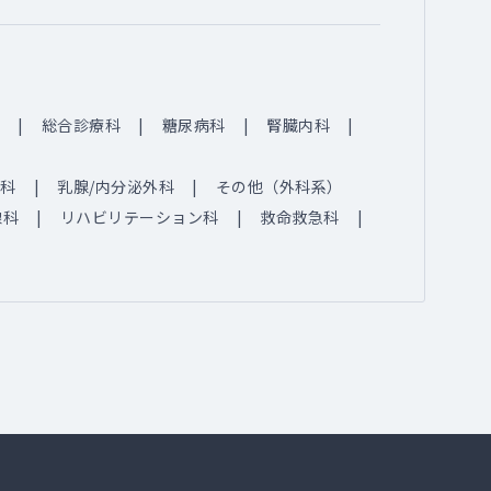
総合診療科
糖尿病科
腎臓内科
科
乳腺/内分泌外科
その他（外科系）
線科
リハビリテーション科
救命救急科