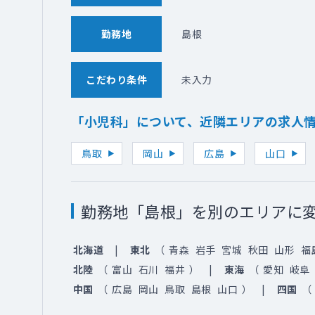
勤務地
島根
こだわり条件
未入力
「小児科」について、近隣エリアの求人
鳥取
岡山
広島
山口
勤務地「島根」を別のエリアに
北海道
東北
（
青森
岩手
宮城
秋田
山形
福
北陸
（
富山
石川
福井
）
東海
（
愛知
岐阜
中国
（
広島
岡山
鳥取
島根
山口
）
四国
（