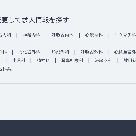
変更して求人情報を探す
器内科
神経内科
呼吸器内科
心療内科
リウマチ科
外科
消化器外科
形成外科
呼吸器外科
心臓血管外
科
小児科
精神科
耳鼻咽喉科
泌尿器科
放射
他科系）