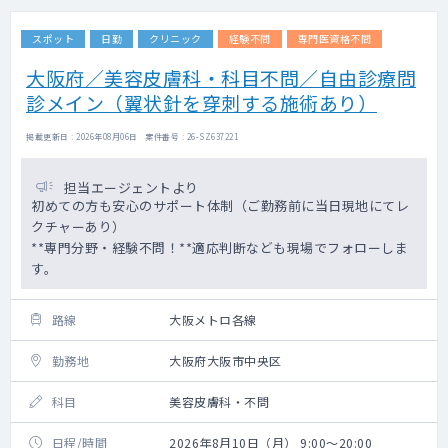
スポット
日勤
クリニック
経験不問
専門医資格不問
大阪府／美容皮膚科・科目不問／自由診療問
診メイン（翼状針を穿刺する施術あり）
掲載更新日 : 2026年08月06日 案件番号 : 26-SZ637221
担当エージェントより
初めての方も安心のサポート体制（ご勤務前に当日現地にてレ
クチャーあり）
**専門分野・経験不問！**適応判断なども現場でフォローしま
す。
路線
大阪メトロ各線
勤務地
大阪府大阪市中央区
科目
美容皮膚科・不問
日程/時間
2026年8月10日（月） 9:00～20:00