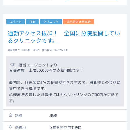
スポット
日勤
クリニック
遠距離交通費支給
通勤アクセス抜群！ 全国に分院展開してい
るクリニックです。
掲載更新日 : 2026年08月04日 案件番号 : 26-SW636481
担当エージェントより
★交通費 上限50,000円の支給可能です！
最初は、各医師に1名の秘書が付きますので、患者様との会話に
集中できる環境です。
心理療法の適した患者様にはカウンセリングのご案内が可能で
す。
路線
JR線
勤務地
兵庫県神戸市中央区