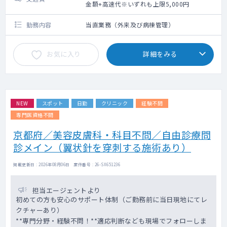
金額+高速代※いずれも上限5,000円
勤務内容
当直業務（外来及び病棟管理）
お気に入り
詳細をみる
NEW
スポット
日勤
クリニック
経験不問
専門医資格不問
京都府／美容皮膚科・科目不問／自由診療問
診メイン（翼状針を穿刺する施術あり）
掲載更新日 : 2026年08月06日 案件番号 : 26-SX651236
担当エージェントより
初めての方も安心のサポート体制（ご勤務前に当日現地にてレ
クチャーあり）
**専門分野・経験不問！**適応判断なども現場でフォローしま