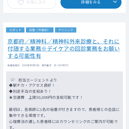
お気に入り
詳細をみる
スポット
日勤（午後診）
クリニック
京都府／精神科／精神科外来診療と、それに
付随する業務※デイケアの回診業務をお願い
する可能性有
掲載更新日 : 2026年08月03日 案件番号 : 26-SX648070
担当エージェントより
◆駅チカ・アクセス良好！
◆別途手当の支給あり！
★交通費 上限50,000円の支給可能です！
最初は、各医師に1名の秘書が付きますので、患者様との会話に
集中できる環境です。
心理療法の適した患者様にはカウンセリングのご案内が可能で
す。