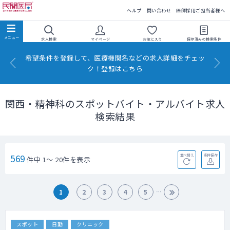
民間医局
ヘルプ
問い合わせ
医師採用ご担当者様へ
求人検索
マイページ
お気に入り
保存済みの
検索条件
希望条件を登録して、医療機関名などの求人詳細をチェッ
ク！登録はこちら
関西・精神科のスポットバイト・アルバイト求人
検索結果
569
並べ替え
条件保存
件中 1～ 20件を表示
1
2
3
4
5
スポット
日勤
クリニック