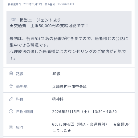
掲載更新日 : 2026年08月03日 案件番号 : 26-SW636483
担当エージェントより
★交通費 上限50,000円の支給可能です！
最初は、各医師に1名の秘書が付きますので、患者様との会話に
集中できる環境です。
心理療法の適した患者様にはカウンセリングのご案内が可能で
す。
路線
JR線
勤務地
兵庫県神戸市中央区
科目
精神科
日程/時間
2026年8月15日（土） 13:30～18:30
60,750円/回（税込・交通費別） ★金額UP
給与
しました★