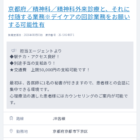
京都府／精神科／精神科外来診療と、それに
付随する業務※デイケアの回診業務をお願い
する可能性有
掲載更新日 : 2026年08月03日 案件番号 : 26-SX648071
担当エージェントより
◆駅チカ・アクセス良好！
◆別途手当の支給あり！
★交通費 上限50,000円の支給可能です！
最初は、各医師に1名の秘書が付きますので、患者様との会話に
集中できる環境です。
心理療法の適した患者様にはカウンセリングのご案内が可能で
す。
路線
JR各線
勤務地
京都府京都市下京区