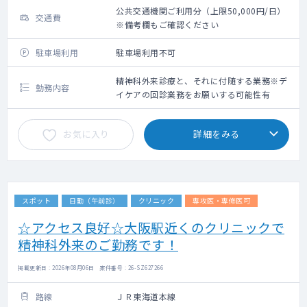
公共交通機関ご利用分（上限50,000円/日）
交通費
※備考欄もご確認ください
駐車場利用
駐車場利用不可
精神科外来診療と、それに付随する業務※デ
勤務内容
イケアの回診業務をお願いする可能性有
お気に入り
詳細をみる
スポット
日勤（午前診）
クリニック
専攻医・専修医可
☆アクセス良好☆大阪駅近くのクリニックで
精神科外来のご勤務です！
掲載更新日 : 2026年08月06日 案件番号 : 26-SZ627266
路線
ＪＲ東海道本線