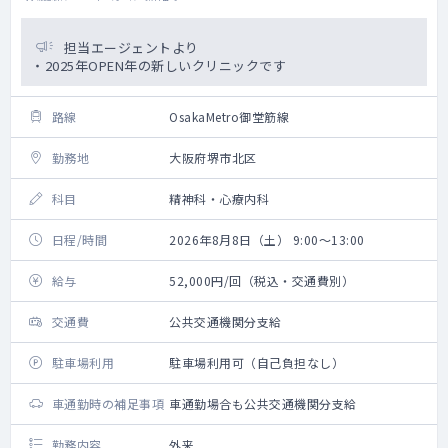
担当エージェントより
・2025年OPEN年の新しいクリニックです
路線
OsakaMetro御堂筋線
勤務地
大阪府堺市北区
科目
精神科・心療内科
日程/時間
2026年8月8日（土） 9:00～13:00
給与
52,000円/回（税込・交通費別）
交通費
公共交通機関分支給
駐車場利用
駐車場利用可（自己負担なし）
車通勤時の補足事項
車通勤場合も公共交通機関分支給
勤務内容
外来