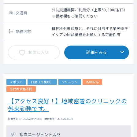
公共交通機関ご利用分（上限50,000円/日）
交通費
※備考欄もご確認ください
精神科外来診療と、それに付随する業務※デ
勤務内容
イケアの回診業務をお願いする可能性有
お気に入り
詳細をみる
スポット
日勤（午後診）
クリニック
高額給与
専門医資格不問
【アクセス良好！】地域密着のクリニックの
外来勤務です。
掲載更新日 : 2026年07月30日 案件番号 : 26-SZ638082
担当エージェントより