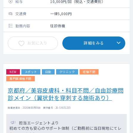
給与
10,000円/回（税込・交通費別）
交通費
一律5,000円
勤務内容
往診待機
お気に入り
詳細をみる
NEW
スポット
日勤
クリニック
経験不問
専門医資格不問
京都府／美容皮膚科・科目不問／自由診療問
診メイン（翼状針を穿刺する施術あり）
掲載更新日 : 2026年08月06日 案件番号 : 26-SX651235
担当エージェントより
初めての方も安心のサポート体制（ご勤務前に当日現地にてレ