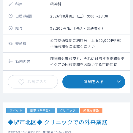
科目
精神科
日程/時間
2026年8月8日（土） 9:00～18:30
給与
97,200円/回（税込・交通費別）
公共交通機関ご利用分（上限50,000円/日）
交通費
※備考欄もご確認ください
精神科外来診療と、それに付随する業務※デ
勤務内容
イケアの回診業務をお願いする可能性有
お気に入り
詳細をみる
スポット
日勤（午前診）
クリニック
綺麗な施設
◆堺市北区◆ クリニックでの外来業務
掲載更新日 : 2026年07月15日 案件番号 : 26-SZ638779