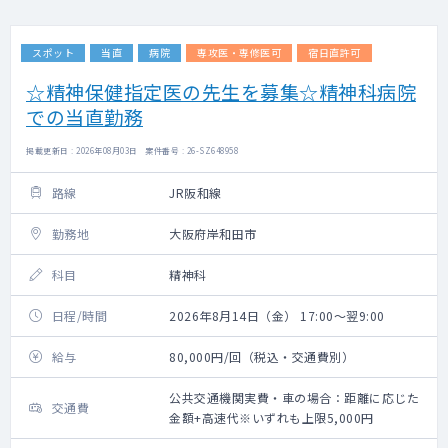
スポット
当直
病院
専攻医・専修医可
宿日直許可
☆精神保健指定医の先生を募集☆精神科病院
での当直勤務
掲載更新日 : 2026年08月03日 案件番号 : 26-SZ648958
路線
JR阪和線
勤務地
大阪府岸和田市
科目
精神科
日程/時間
2026年8月14日（金） 17:00～翌9:00
給与
80,000円/回（税込・交通費別）
公共交通機関実費・車の場合：距離に応じた
交通費
金額+高速代※いずれも上限5,000円