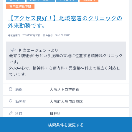
専門医資格不問
【アクセス良好！】地域密着のクリニックの
外来勤務です。
掲載更新日 : 2026年07月30日 案件番号 : 26-SZ638085
担当エージェントより
最寄り駅徒歩1分という抜群の立地に位置する精神科クリニック
です。
外来中心で、精神科・心療内科・児童精神科まで幅広く対応し
ています。
路線
大阪メトロ堺筋線
勤務地
大阪府大阪市西成区
科目
精神科
検索条件を変更する
日程/時間
2026年8月17日（月） 14:00～18:00