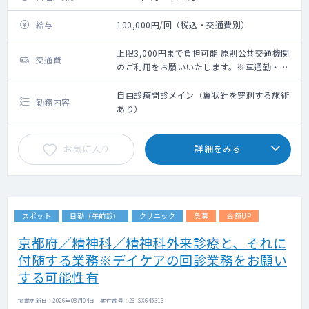
給与
100,000円/回（税込・交通費別）
上限3,000円まで負担可能 原則公共交通機関
交通費
のご利用をお願いいたします。※車通勤・タ
クシー利用要相談
自由診療問診メイン（翼状針を穿刺する施術
勤務内容
あり）
お気に入り
詳細をみる
スポット
日勤（午前診）
クリニック
急募
金額UP
京都府／精神科／精神科外来診療と、それに
付随する業務※デイケアの回診業務をお願い
する可能性有
掲載更新日 : 2026年08月04日 案件番号 : 26-SX645313