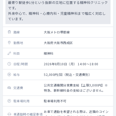
最寄り駅徒歩1分という抜群の立地に位置する精神科クリニック
です。
外来中心で、精神科・心療内科・児童精神科まで幅広く対応し
ています。
路線
大阪メトロ堺筋線
勤務地
大阪府大阪市西成区
科目
精神科
日程/時間
2026年8月10日（月） 14:00～18:00
給与
52,000円/回（税込・交通費別）
公共交通機関分実費支給【上限3,000円】※
交通費
特急、新幹線料金の支給はございません。
駐車場利用
駐車場利用不可
お車で通勤を希望される際は、近隣のコイン
車通勤時の補足事項