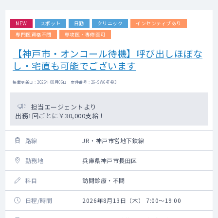
NEW
スポット
日勤
クリニック
インセンティブあり
専門医資格不問
専攻医・専修医可
【神戸市・オンコール待機】呼び出しほぼな
し・宅直も可能でございます
掲載更新日 : 2026年08月06日 案件番号 : 26-SW647493
担当エージェントより
出務1回ごとに￥30,000支給！
路線
JR・神戸市営地下鉄線
勤務地
兵庫県神戸市長田区
科目
訪問診療・不問
日程/時間
2026年8月13日（木） 7:00～19:00