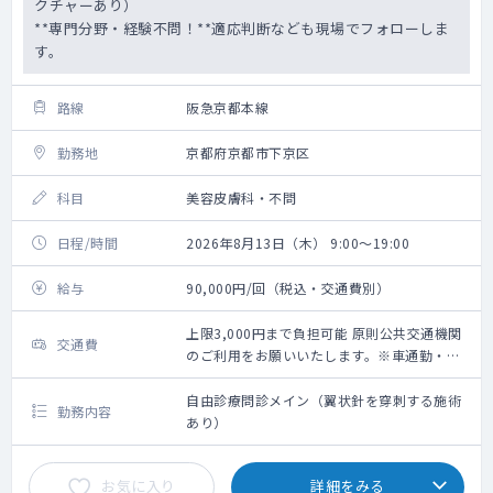
クチャーあり）
**専門分野・経験不問！**適応判断なども現場でフォローしま
す。
路線
阪急京都本線
勤務地
京都府京都市下京区
科目
美容皮膚科・不問
日程/時間
2026年8月13日（木） 9:00～19:00
給与
90,000円/回（税込・交通費別）
上限3,000円まで負担可能 原則公共交通機関
交通費
のご利用をお願いいたします。※車通勤・タ
クシー利用要相談
自由診療問診メイン（翼状針を穿刺する施術
勤務内容
あり）
お気に入り
詳細をみる