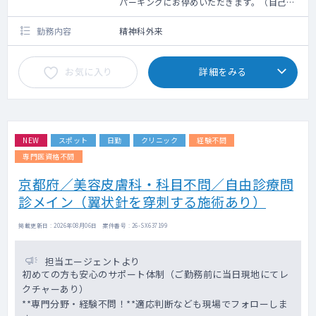
パーキングにお停めいただきます。（自己負
担なし）
勤務内容
精神科外来
お気に入り
詳細をみる
NEW
スポット
日勤
クリニック
経験不問
専門医資格不問
京都府／美容皮膚科・科目不問／自由診療問
診メイン（翼状針を穿刺する施術あり）
掲載更新日 : 2026年08月06日 案件番号 : 26-SX637199
担当エージェントより
初めての方も安心のサポート体制（ご勤務前に当日現地にてレ
クチャーあり）
**専門分野・経験不問！**適応判断なども現場でフォローしま