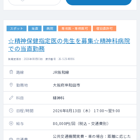
スポット
当直
病院
専攻医・専修医可
宿日直許可
☆精神保健指定医の先生を募集☆精神科病院
での当直勤務
掲載更新日 : 2026年08月03日 案件番号 : 26-SZ648956
路線
JR阪和線
勤務地
大阪府岸和田市
科目
精神科
日程/時間
2026年8月13日（木） 17:00～翌9:00
給与
80,000円/回（税込・交通費別）
公共交通機関実費・車の場合：距離に応じた
交通費