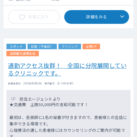
お気に入り
詳細をみる
スポット
日勤（午後診）
クリニック
金額UP
遠距離交通費支給
通勤アクセス抜群！ 全国に分院展開してい
るクリニックです。
掲載更新日 : 2026年08月03日 案件番号 : 26-SW636480
担当エージェントより
★交通費 上限50,000円の支給可能です！
最初は、各医師に1名の秘書が付きますので、患者様との会話に
集中できる環境です。
心理療法の適した患者様にはカウンセリングのご案内が可能で
す。