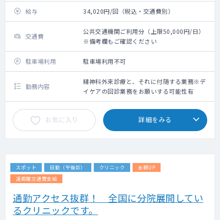
給与
34,020円/回（税込・交通費別）
公共交通機関ご利用分（上限50,000円/日）
交通費
※備考欄もご確認ください
駐車場利用
駐車場利用不可
精神科外来診療と、それに付随する業務※デ
勤務内容
イケアの回診業務をお願いする可能性有
お気に入り
詳細をみる
スポット
日勤（午後診）
クリニック
金額UP
遠距離交通費支給
通勤アクセス抜群！ 全国に分院展開してい
るクリニックです。