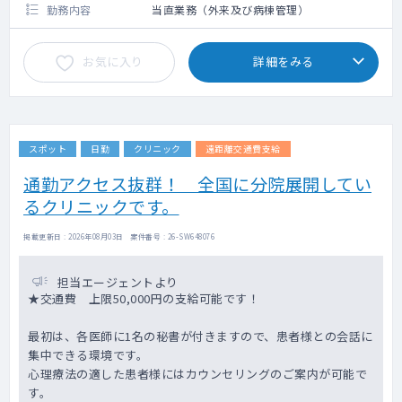
勤務内容
当直業務（外来及び病棟管理）
お気に入り
詳細をみる
スポット
日勤
クリニック
遠距離交通費支給
通勤アクセス抜群！ 全国に分院展開してい
るクリニックです。
掲載更新日 : 2026年08月03日 案件番号 : 26-SW648076
担当エージェントより
★交通費 上限50,000円の支給可能です！
最初は、各医師に1名の秘書が付きますので、患者様との会話に
集中できる環境です。
心理療法の適した患者様にはカウンセリングのご案内が可能で
す。