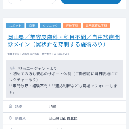
スポット
日勤
クリニック
経験不問
専門医資格不問
岡山県／美容皮膚科・科目不問／自由診療問
診メイン（翼状針を穿刺する施術あり）
掲載更新日 : 2026年08月06日 案件番号 : 26-SW637283
担当エージェントより
・初めての方も安心のサポート体制（ご勤務前に当日現地にて
レクチャーあり）
**専門分野・経験不問！**適応判断なども現場でフォローしま
す。
路線
JR線
勤務地
岡山県岡山市北区