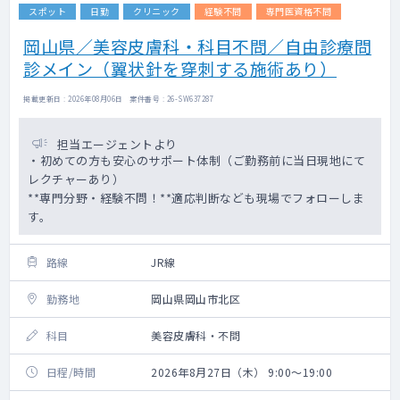
スポット
日勤
クリニック
経験不問
専門医資格不問
岡山県／美容皮膚科・科目不問／自由診療問
診メイン（翼状針を穿刺する施術あり）
掲載更新日 : 2026年08月06日 案件番号 : 26-SW637287
担当エージェントより
・初めての方も安心のサポート体制（ご勤務前に当日現地にて
レクチャーあり）
**専門分野・経験不問！**適応判断なども現場でフォローしま
す。
路線
JR線
勤務地
岡山県岡山市北区
科目
美容皮膚科・不問
日程/時間
2026年8月27日（木） 9:00～19:00