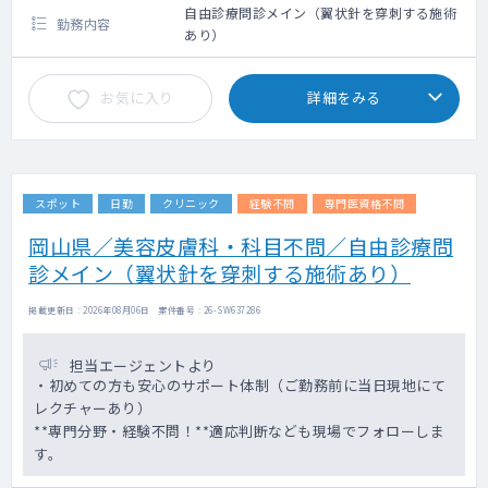
自由診療問診メイン（翼状針を穿刺する施術
勤務内容
あり）
お気に入り
詳細をみる
スポット
日勤
クリニック
経験不問
専門医資格不問
岡山県／美容皮膚科・科目不問／自由診療問
診メイン（翼状針を穿刺する施術あり）
掲載更新日 : 2026年08月06日 案件番号 : 26-SW637286
担当エージェントより
・初めての方も安心のサポート体制（ご勤務前に当日現地にて
レクチャーあり）
**専門分野・経験不問！**適応判断なども現場でフォローしま
す。