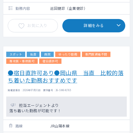
勤務内容
巡回健診（企業健診）
お気に入り
詳細をみる
スポット
当直
病院
ゆったり勤務
専門医資格不問
専攻医・専修医可
宿日直許可
●宿日直許可あり●岡山県 当直 比較的落
ち着いた勤務おすすめです
掲載更新日 : 2026年07月31日 案件番号 : 26-SW641765
担当エージェントより
落ち着いた勤務が可能です！
路線
JR山陽本線