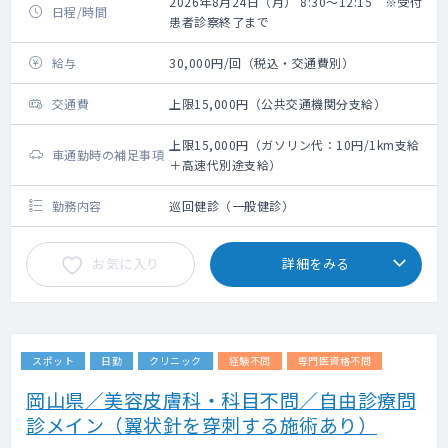
2026年8月24日（月） 8:30～12:15 ※受付
日程/時間
患者診察終了まで
給与
30,000円/回（税込・交通費別）
交通費
上限15,000円（公共交通機関分支給）
上限15,000円（ガソリン代：10円/1km支給
車通勤時の補足事項
＋高速代別途支給）
勤務内容
巡回健診（一般健診）
お気に入り
詳細をみる
スポット
日勤
クリニック
経験不問
専門医資格不問
岡山県／美容皮膚科・科目不問／自由診療問
診メイン（翼状針を穿刺する施術あり）