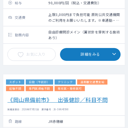
給与
90,000円/回（税込・交通費別）
上限3,000円まで負担可能 原則公共交通機関
交通費
のご利用をお願いいたします。※車通勤・タ
クシー利用要相談
自由診療問診メイン（翼状針を穿刺する施術
勤務内容
あり）
お気に入り
詳細をみる
スポット
日勤（午前診）
クリニック
遠距離交通費支給
経験不問
専門医資格不問
専攻医・専修医可
《岡山県備前市》 出張健診／科目不問
掲載更新日 : 2026年07月31日 案件番号 : 26-SW640598
路線
JR赤穂線