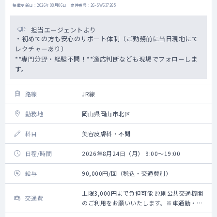
掲載更新日 : 2026年08月06日 案件番号 : 26-SW637285
担当エージェントより
・初めての方も安心のサポート体制（ご勤務前に当日現地にて
レクチャーあり）
**専門分野・経験不問！**適応判断なども現場でフォローしま
す。
路線
JR線
勤務地
岡山県岡山市北区
科目
美容皮膚科・不問
日程/時間
2026年8月24日（月） 9:00～19:00
給与
90,000円/回（税込・交通費別）
上限3,000円まで負担可能 原則公共交通機関
交通費
のご利用をお願いいたします。※車通勤・タ
クシー利用要相談