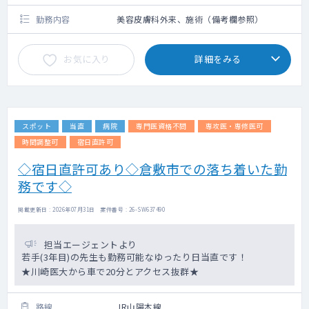
勤務内容
美容皮膚科外来、施術（備考欄参照）
お気に入り
詳細をみる
スポット
当直
病院
専門医資格不問
専攻医・専修医可
時間調整可
宿日直許可
◇宿日直許可あり◇倉敷市での落ち着いた勤
務です◇
掲載更新日 : 2026年07月31日 案件番号 : 26-SW637490
担当エージェントより
若手(3年目)の先生も勤務可能なゆったり日当直です！
★川崎医大から車で20分とアクセス抜群★
路線
JR山陽本線