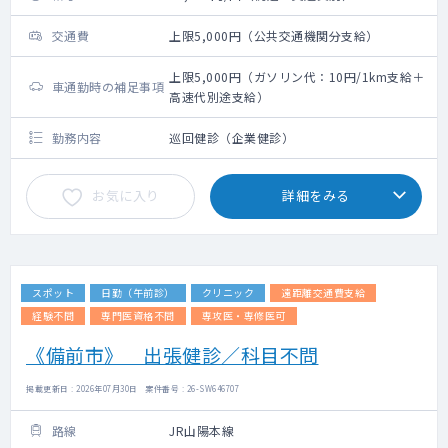
交通費
上限5,000円（公共交通機関分支給）
上限5,000円（ガソリン代：10円/1km支給＋
車通勤時の補足事項
高速代別途支給）
勤務内容
巡回健診（企業健診）
お気に入り
詳細をみる
スポット
日勤（午前診）
クリニック
遠距離交通費支給
経験不問
専門医資格不問
専攻医・専修医可
《備前市》 出張健診／科目不問
掲載更新日 : 2026年07月30日 案件番号 : 26-SW646707
路線
JR山陽本線