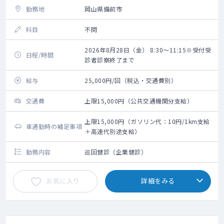
勤務地
岡山県備前市
科目
不問
2026年8月28日（金） 8:30～11:15※受付受
日程/時間
診者診察終了まで
給与
25,000円/回（税込・交通費別）
交通費
上限15,000円（公共交通機関分支給）
上限15,000円（ガソリン代：10円/1km支給
車通勤時の補足事項
＋高速代別途支給）
勤務内容
巡回健診（企業健診）
お気に入り
詳細をみる