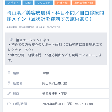
スポット
日勤
クリニック
経験不問
専門医資格不問
岡山県／美容皮膚科・科目不問／自由診療問
診メイン（翼状針を穿刺する施術あり）
掲載更新日 : 2026年08月06日 案件番号 : 26-SW637290
担当エージェントより
・初めての方も安心のサポート体制（ご勤務前に当日現地にて
レクチャーあり）
**専門分野・経験不問！**適応判断なども現場でフォローしま
す。
路線
JR線
勤務地
岡山県岡山市北区
科目
美容皮膚科・不問
日程/時間
2026年8月31日（月） 9:00～19:00