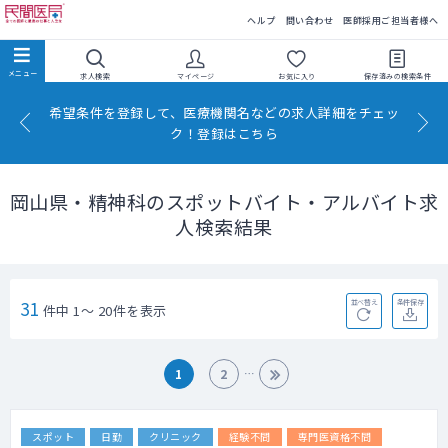
民間医局
ヘルプ
問い合わせ
医師採用ご担当者様へ
求人検索
マイページ
お気に入り
保存済みの
検索条件
希望条件を登録して、医療機関名などの求人詳細をチェッ
ク！登録はこちら
岡山県・精神科のスポットバイト・アルバイト求
人検索結果
31
並べ替え
条件保存
件中 1～ 20件を表示
1
2
スポット
日勤
クリニック
経験不問
専門医資格不問