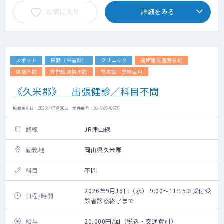
お気に入り
詳細をみる
スポット
日勤（午前診）
クリニック
遠距離交通費支給
経験不問
専門医資格不問
専攻医・専修医可
《久米郡》 出張健診／科目不問
掲載更新日 : 2026年07月30日 案件番号 : 26-SW646678
路線
JR津山線
勤務地
岡山県久米郡
科目
不問
2026年9月16日（水） 9:00～11:15※受付受
日程/時間
診者診察終了まで
給与
20,000円/回（税込・交通費別）