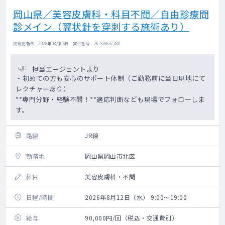
岡山県／美容皮膚科・科目不問／自由診療問
診メイン（翼状針を穿刺する施術あり）
掲載更新日 : 2026年08月06日 案件番号 : 26-SW637280
担当エージェントより
・初めての方も安心のサポート体制（ご勤務前に当日現地にて
レクチャーあり）
**専門分野・経験不問！**適応判断なども現場でフォローしま
す。
路線
JR線
勤務地
岡山県岡山市北区
科目
美容皮膚科・不問
日程/時間
2026年8月12日（水） 9:00～19:00
給与
90,000円/回（税込・交通費別）