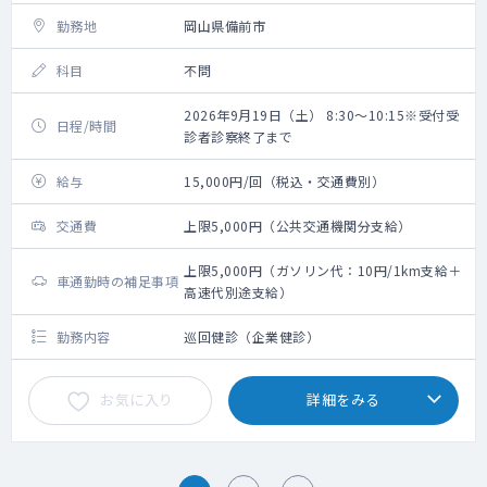
勤務地
岡山県備前市
科目
不問
2026年9月19日（土） 8:30～10:15※受付受
日程/時間
診者診察終了まで
給与
15,000円/回（税込・交通費別）
交通費
上限5,000円（公共交通機関分支給）
上限5,000円（ガソリン代：10円/1km支給＋
車通勤時の補足事項
高速代別途支給）
勤務内容
巡回健診（企業健診）
お気に入り
詳細をみる