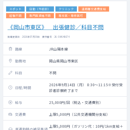
スポット
日勤（午前診）
クリニック
遠距離交通費支給
経験不問
専門医資格不問
専攻医・専修医可
《岡山市東区》 出張健診／科目不問
掲載更新日 : 2026年07月30日 案件番号 : 26-SW646674
路線
JR山陽本線
勤務地
岡山県岡山市東区
科目
不問
2026年9月14日（月） 8:30～11:15※受付受
日程/時間
診者診察終了まで
給与
25,000円/回（税込・交通費別）
交通費
上限5,000円（公共交通機関分支給）
上限5,000円（ガソリン代：10円/1km支給＋
車通勤時の補足事項