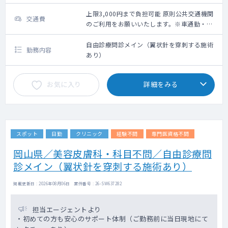
上限3,000円まで負担可能 原則公共交通機関
交通費
のご利用をお願いいたします。※車通勤・タ
クシー利用要相談
自由診療問診メイン（翼状針を穿刺する施術
勤務内容
あり）
お気に入り
詳細をみる
スポット
日勤
クリニック
経験不問
専門医資格不問
岡山県／美容皮膚科・科目不問／自由診療問
診メイン（翼状針を穿刺する施術あり）
掲載更新日 : 2026年08月06日 案件番号 : 26-SW637282
担当エージェントより
・初めての方も安心のサポート体制（ご勤務前に当日現地にて