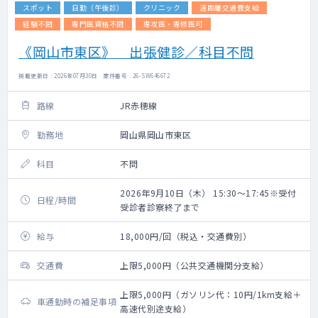
スポット
日勤（午後診）
クリニック
遠距離交通費支給
経験不問
専門医資格不問
専攻医・専修医可
《岡山市東区》 出張健診／科目不問
掲載更新日 : 2026年07月30日 案件番号 : 26-SW646672
路線
JR赤穂線
勤務地
岡山県岡山市東区
科目
不問
2026年9月10日（木） 15:30～17:45※受付
日程/時間
受診者診察終了まで
給与
18,000円/回（税込・交通費別）
交通費
上限5,000円（公共交通機関分支給）
上限5,000円（ガソリン代：10円/1km支給＋
車通勤時の補足事項
高速代別途支給）