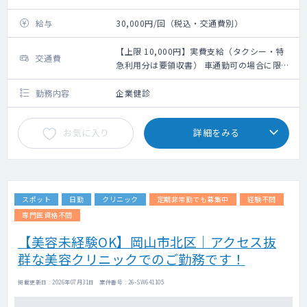
給与
30,000円/回（税込・交通費別）
【上限 10,000円】実費支給（タクシー・特
交通費
急利用分は要領収書） 車通勤可の場合に限
る：【上限 10,000円】10ｋm110円＋高速代
※高速代は要領収書orETC利用明細
勤務内容
企業健診
お気に入り
詳細をみる
スポット
日勤
クリニック
定期非常勤でも募集中
経験不問
専門医資格不問
【美容未経験OK】岡山市北区｜アクセス抜
群な美容クリニックでのご勤務です！
掲載更新日 : 2026年07月31日 案件番号 : 26-SW641105