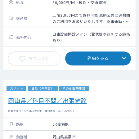
給与
90,000円/回（税込・交通費別）
上限3,000円まで負担可能 原則公共交通機関
交通費
のご利用をお願いいたします。※車通勤・タ
クシー利用要相談
自由診療問診メイン（翼状針を穿刺する施術
勤務内容
あり）
お気に入り
詳細をみる
スポット
日勤（午前診）
その他医療施設
岡山県／科目不問／出張健診
掲載更新日 : 2026年08月05日 案件番号 : 26-SZ650761
路線
JR伯備線
勤務地
岡山県高梁市