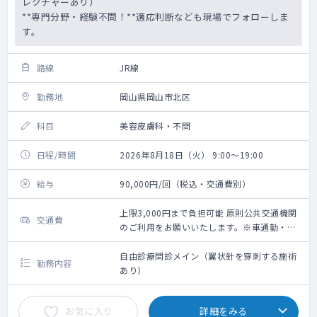
レクチャーあり）
**専門分野・経験不問！**適応判断なども現場でフォローしま
す。
路線
JR線
勤務地
岡山県岡山市北区
科目
美容皮膚科・不問
日程/時間
2026年8月18日（火） 9:00～19:00
給与
90,000円/回（税込・交通費別）
上限3,000円まで負担可能 原則公共交通機関
交通費
のご利用をお願いいたします。※車通勤・タ
クシー利用要相談
自由診療問診メイン（翼状針を穿刺する施術
勤務内容
あり）
お気に入り
詳細をみる