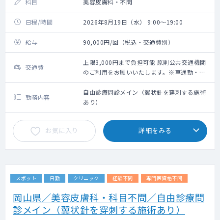
科目
美容皮膚科・不問
日程/時間
2026年8月19日（水） 9:00～19:00
給与
90,000円/回（税込・交通費別）
上限3,000円まで負担可能 原則公共交通機関
交通費
のご利用をお願いいたします。※車通勤・タ
クシー利用要相談
自由診療問診メイン（翼状針を穿刺する施術
勤務内容
あり）
お気に入り
詳細をみる
スポット
日勤
クリニック
経験不問
専門医資格不問
岡山県／美容皮膚科・科目不問／自由診療問
診メイン（翼状針を穿刺する施術あり）