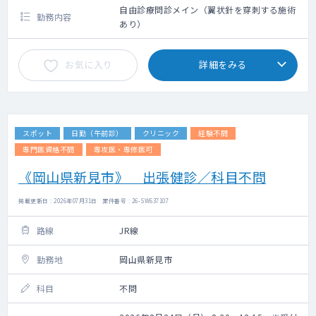
自由診療問診メイン（翼状針を穿刺する施術
勤務内容
あり）
お気に入り
詳細をみる
スポット
日勤（午前診）
クリニック
経験不問
専門医資格不問
専攻医・専修医可
《岡山県新見市》 出張健診／科目不問
掲載更新日 : 2026年07月31日 案件番号 : 26-SW637107
路線
JR線
勤務地
岡山県新見市
科目
不問