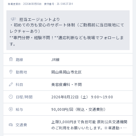
掲載更新日 : 2026年08月06日 案件番号 : 26-SW637284
担当エージェントより
・初めての方も安心のサポート体制（ご勤務前に当日現地にて
レクチャーあり）
**専門分野・経験不問！**適応判断なども現場でフォローしま
す。
路線
JR線
勤務地
岡山県岡山市北区
科目
美容皮膚科・不問
日程/時間
2026年8月22日（土） 9:00～19:00
給与
90,000円/回（税込・交通費別）
上限3,000円まで負担可能 原則公共交通機関
交通費
のご利用をお願いいたします。※車通勤・タ
クシー利用要相談