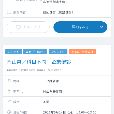
高速代別途支給）
勤務内容
巡回健診（施設健診）
お気に入り
詳細をみる
スポット
日勤（午前診）
クリニック
専攻医・専修医可
岡山県／科目不問／企業健診
掲載更新日 : 2026年08月05日 案件番号 : 26-SZ647272
路線
ＪＲ姫新線
勤務地
岡山県美作市
科目
不問
日程/時間
2026年9月14日（月） 10:00～13:00