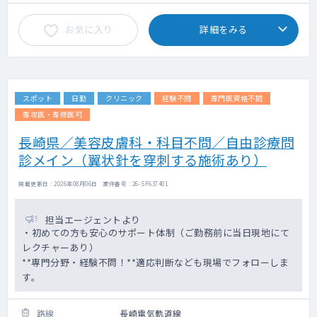
お気に入り
詳細をみる
スポット
日勤
クリニック
経験不問
専門医資格不問
専攻医・専修医可
長崎県／美容皮膚科・科目不問／自由診療問
診メイン（翼状針を穿刺する施術あり）
掲載更新日 : 2026年08月06日 案件番号 : 26-SF637401
担当エージェントより
・初めての方も安心のサポート体制（ご勤務前に当日現地にて
レクチャーあり）
**専門分野・経験不問！**適応判断なども現場でフォローしま
す。
路線
長崎電気軌道線