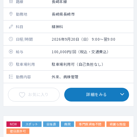
路線
長崎本線
勤務地
長崎県長崎市
科目
精神科
日程/時間
2026年9月20日（日） 9:00～翌9:00
給与
100,000円/回（税込・交通費込）
駐車場利用
駐車場利用可（自己負担なし）
勤務内容
外来、病棟管理
お気に入り
詳細をみる
NEW
スポット
日当直
病院
専門医資格不問
綺麗な施設
宿日直許可