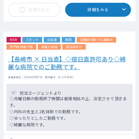
お気に入り
詳細をみる
NEW
スポット
日当直
病院
定期非常勤でも募集中
専門医資格不問
綺麗な施設
宿日直許可
【長崎市 × 日当直】◇宿日直許可あり◇綺
麗な病院でのご勤務です。
掲載更新日 : 2026年08月07日 案件番号 : 26-SF640282
担当エージェントより
◇月曜日朝の勤務終了時間は都度相談の上、決定させて頂きま
す。
◇内科の先生と2名体制での勤務です。
◇ゆったりとしたご勤務です。
◇綺麗な病院です。