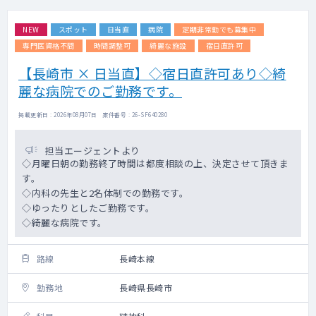
NEW
スポット
日当直
病院
定期非常勤でも募集中
専門医資格不問
時間調整可
綺麗な施設
宿日直許可
【長崎市 × 日当直】◇宿日直許可あり◇綺
麗な病院でのご勤務です。
掲載更新日 : 2026年08月07日 案件番号 : 26-SF640280
担当エージェントより
◇月曜日朝の勤務終了時間は都度相談の上、決定させて頂きま
す。
◇内科の先生と2名体制での勤務です。
◇ゆったりとしたご勤務です。
◇綺麗な病院です。
路線
長崎本線
勤務地
長崎県長崎市