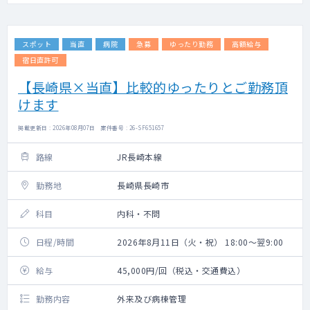
スポット
当直
病院
急募
ゆったり勤務
高額給与
宿日直許可
【長崎県×当直】比較的ゆったりとご勤務頂
けます
掲載更新日 : 2026年08月07日 案件番号 : 26-SF651657
路線
JR長崎本線
勤務地
長崎県長崎市
科目
内科・不問
日程/時間
2026年8月11日（火・祝） 18:00～翌9:00
給与
45,000円/回（税込・交通費込）
勤務内容
外来及び病棟管理