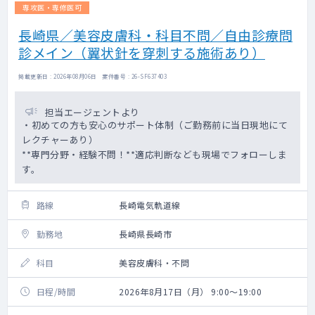
専攻医・専修医可
長崎県／美容皮膚科・科目不問／自由診療問
診メイン（翼状針を穿刺する施術あり）
掲載更新日 : 2026年08月06日 案件番号 : 26-SF637403
担当エージェントより
・初めての方も安心のサポート体制（ご勤務前に当日現地にて
レクチャーあり）
**専門分野・経験不問！**適応判断なども現場でフォローしま
す。
路線
長崎電気軌道線
勤務地
長崎県長崎市
科目
美容皮膚科・不問
日程/時間
2026年8月17日（月） 9:00～19:00