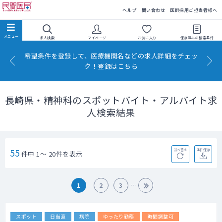
民間医局
ヘルプ
問い合わせ
医師採用ご担当者様へ
求人検索
マイページ
お気に入り
保存済みの
検索条件
希望条件を登録して、医療機関名などの求人詳細をチェッ
ク！登録はこちら
長崎県・精神科のスポットバイト・アルバイト求
人検索結果
55
並べ替え
条件保存
件中 1～ 20件を表示
1
2
3
スポット
日当直
病院
ゆったり勤務
時間調整可