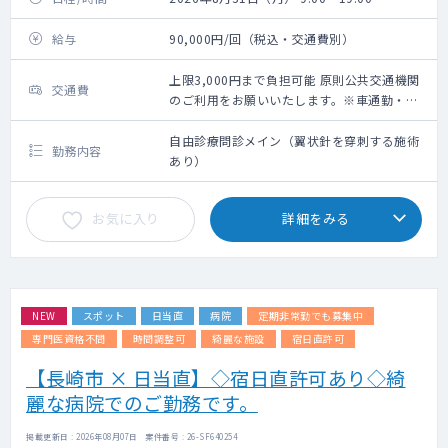
給与
90,000円/回（税込・交通費別）
上限3,000円まで負担可能 原則公共交通機関
交通費
のご利用をお願いいたします。※車通勤・タ
クシー利用要相談
自由診療問診メイン（翼状針を穿刺する施術
勤務内容
あり）
お気に入り
詳細をみる
NEW
スポット
日当直
病院
定期非常勤でも募集中
専門医資格不問
時間調整可
綺麗な施設
宿日直許可
【長崎市 × 日当直】◇宿日直許可あり◇綺
麗な病院でのご勤務です。
掲載更新日 : 2026年08月07日 案件番号 : 26-SF640254