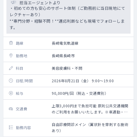
担当エージェントより
・初めての方も安心のサポート体制（ご勤務前に当日現地にて
レクチャーあり）
**専門分野・経験不問！**適応判断なども現場でフォローしま
す。
路線
長崎電気軌道線
勤務地
長崎県長崎市
科目
美容皮膚科・不問
日程/時間
2026年8月21日（金） 9:00～19:00
給与
90,000円/回（税込・交通費別）
上限3,000円まで負担可能 原則公共交通機関
交通費
のご利用をお願いいたします。※車通勤・タ
クシー利用要相談
自由診療問診メイン（翼状針を穿刺する施術
勤務内容
あり）