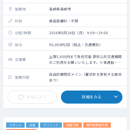
勤務地
長崎県長崎市
科目
美容皮膚科・不問
日程/時間
2026年8月24日（月） 9:00～19:00
給与
90,000円/回（税込・交通費別）
上限3,000円まで負担可能 原則公共交通機関
交通費
のご利用をお願いいたします。※車通勤・タ
クシー利用要相談
自由診療問診メイン（翼状針を穿刺する施術
勤務内容
あり）
お気に入り
詳細をみる
スポット
日勤
クリニック
経験不問
専門医資格不問