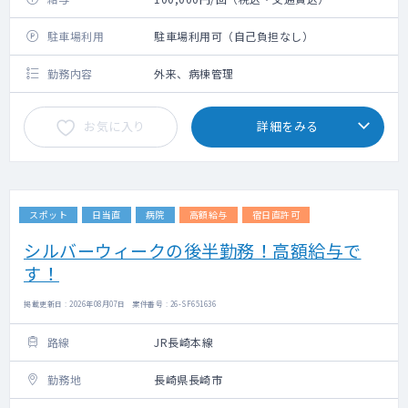
駐車場利用
駐車場利用可（自己負担なし）
勤務内容
外来、病棟管理
お気に入り
詳細をみる
スポット
日当直
病院
高額給与
宿日直許可
シルバーウィークの後半勤務！高額給与で
す！
掲載更新日 : 2026年08月07日 案件番号 : 26-SF651636
路線
JR長崎本線
勤務地
長崎県長崎市