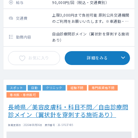
給与
90,000円/回（税込・交通費別）
上限3,000円まで負担可能 原則公共交通機関
交通費
のご利用をお願いいたします。※車通勤・タ
クシー利用要相談
自由診療問診メイン（翼状針を穿刺する施術
勤務内容
あり）
お気に入り
詳細をみる
スポット
日勤
クリニック
経験不問
専門医資格不問
専攻医・専修医可
長崎県／美容皮膚科・科目不問／自由診療問
診メイン（翼状針を穿刺する施術あり）
掲載更新日 : 2026年08月06日 案件番号 : 26-SF637405