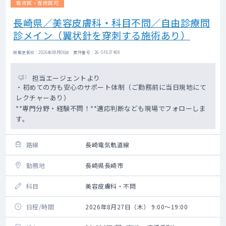
専攻医・専修医可
長崎県／美容皮膚科・科目不問／自由診療問
診メイン（翼状針を穿刺する施術あり）
掲載更新日 : 2026年08月06日 案件番号 : 26-SF637408
担当エージェントより
・初めての方も安心のサポート体制（ご勤務前に当日現地にて
レクチャーあり）
**専門分野・経験不問！**適応判断なども現場でフォローしま
す。
路線
長崎電気軌道線
勤務地
長崎県長崎市
科目
美容皮膚科・不問
日程/時間
2026年8月27日（木） 9:00～19:00