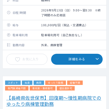
科目
精神科
2026年9月13日（日） 9:00～翌8:30 ※終
日程/時間
了時間のみ応相談
給与
100,000円/回（税込・交通費込）
駐車場利用
駐車場利用可（自己負担なし）
勤務内容
外来、病棟管理
お気に入り
詳細をみる
スポット
当直
病院
ゆったり勤務
経験不問
専門医資格不問
専攻医・専修医可
宿日直許可
【長崎県佐世保市】回復期～慢性期病院での
ゆったり病棟管理勤務