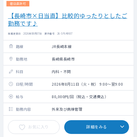
宿日直許可
【長崎市×日当直】比較的ゆったりとしたご
勤務です♪
掲載更新日 : 2026年08月07日 案件番号 : 26-SF649937
路線
JR長崎本線
勤務地
長崎県長崎市
科目
内科・不問
日程/時間
2026年8月11日（火・祝） 9:00～翌9:00
給与
80,000円/回（税込・交通費込）
勤務内容
外来及び病棟管理
お気に入り
詳細をみる