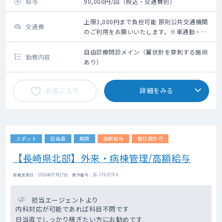
給与
90,000円/回（税込・交通費別）
上限3,000円まで負担可能 原則公共交通機関
交通費
のご利用をお願いいたします。※車通勤・タ
クシー利用要相談
自由診療問診メイン（翼状針を穿刺する施術
勤務内容
あり）
お気に入り
詳細をみる
スポット
日当直
病院
高額給与
宿日直許可
【長崎県北部】外来・病棟管理/高額給与
掲載更新日 : 2026年07月27日 案件番号 : 26-SF637764
担当エージェントより
内科対応が可能であれば科目不問です
日当直でしっかり稼ぎたい方にお勧めです