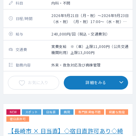
科目
内科・不問
2026年9月21日（月・祝）～2026年9月23日
日程/時間
（水・祝） （月・祝）17:00～（水・祝）
17:00
給与
240,000円/回（税込・交通費別）
実費支給 ※（車）上限11,000円（公共交通
交通費
機関利用）上限13,000円
勤務内容
外来・救急対応及び病棟管理
お気に入り
詳細をみる
NEW
スポット
日当直
病院
専門医資格不問
綺麗な施設
宿日直許可
【長崎市 × 日当直】◇宿日直許可あり◇綺