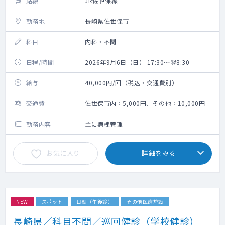
路線
JR佐世保線
勤務地
長崎県佐世保市
科目
内科・不問
日程/時間
2026年9月6日（日） 17:30～翌8:30
給与
40,000円/回（税込・交通費別）
交通費
佐世保市内：5,000円、その他：10,000円
勤務内容
主に病棟管理
お気に入り
詳細をみる
NEW
スポット
日勤（午後診）
その他医療施設
長崎県／科目不問／巡回健診（学校健診）