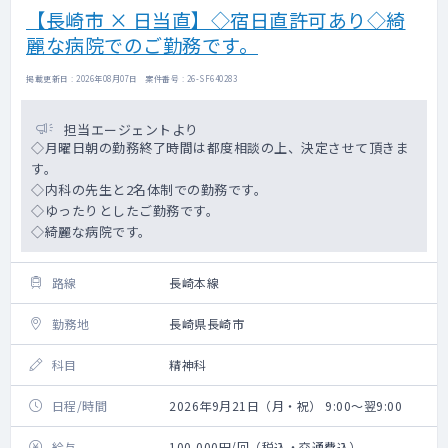
【長崎市 × 日当直】◇宿日直許可あり◇綺
麗な病院でのご勤務です。
掲載更新日 : 2026年08月07日 案件番号 : 26-SF640283
担当エージェントより
◇月曜日朝の勤務終了時間は都度相談の上、決定させて頂きま
す。
◇内科の先生と2名体制での勤務です。
◇ゆったりとしたご勤務です。
◇綺麗な病院です。
路線
長崎本線
勤務地
長崎県長崎市
科目
精神科
日程/時間
2026年9月21日（月・祝） 9:00～翌9:00
給与
100,000円/回（税込・交通費込）