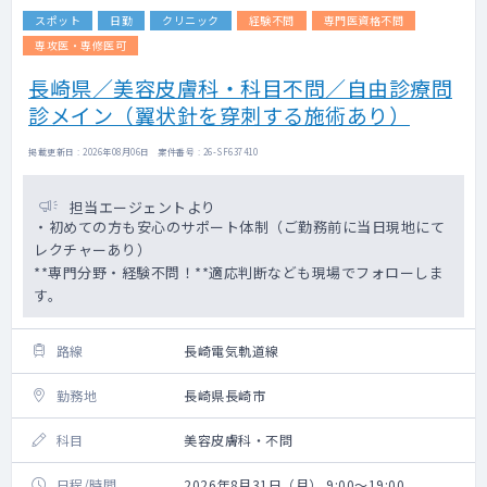
スポット
日勤
クリニック
経験不問
専門医資格不問
専攻医・専修医可
長崎県／美容皮膚科・科目不問／自由診療問
診メイン（翼状針を穿刺する施術あり）
掲載更新日 : 2026年08月06日 案件番号 : 26-SF637410
担当エージェントより
・初めての方も安心のサポート体制（ご勤務前に当日現地にて
レクチャーあり）
**専門分野・経験不問！**適応判断なども現場でフォローしま
す。
路線
長崎電気軌道線
勤務地
長崎県長崎市
科目
美容皮膚科・不問
日程/時間
2026年8月31日（月） 9:00～19:00