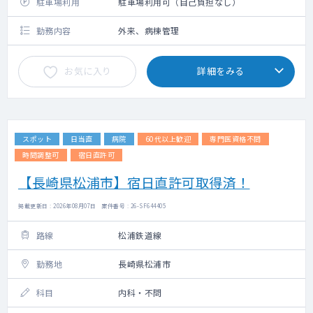
駐車場利用
駐車場利用可（自己負担なし）
勤務内容
外来、病棟管理
お気に入り
詳細をみる
スポット
日当直
病院
60代以上歓迎
専門医資格不問
時間調整可
宿日直許可
【長崎県松浦市】宿日直許可取得済！
掲載更新日 : 2026年08月07日 案件番号 : 26-SF644405
路線
松浦鉄道線
勤務地
長崎県松浦市
科目
内科・不問