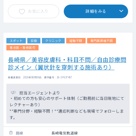
お気に入り
詳細をみる
スポット
日勤
クリニック
経験不問
専門医資格不問
専攻医・専修医可
長崎県／美容皮膚科・科目不問／自由診療問
診メイン（翼状針を穿刺する施術あり）
掲載更新日 : 2026年08月06日 案件番号 : 26-SF637407
担当エージェントより
・初めての方も安心のサポート体制（ご勤務前に当日現地にて
レクチャーあり）
**専門分野・経験不問！**適応判断なども現場でフォローしま
す。
路線
長崎電気軌道線