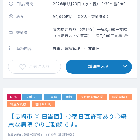
日程/時間
2026年9月23日（水・祝） 8:30～翌8:00
給与
90,000円/回（税込・交通費別）
院内規定あり （佐世保）一律3,500円支給
交通費
（長崎市内・佐賀等）一律7,000円支給 ※当
日どちからいらっしゃるか応募時にお知らせ
ください。
勤務内容
外来、病棟管理 ※非番日
お気に入り
詳細をみる
NEW
スポット
日当直
病院
専門医資格不問
時間調整可
綺麗な施設
宿日直許可
【長崎市 × 日当直】◇宿日直許可あり◇綺
麗な病院でのご勤務です。
掲載更新日 : 2026年08月07日 案件番号 : 26-SF640295