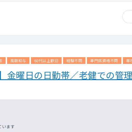
務
高額給与
60代以上歓迎
経験不問
専門医資格不問
専
設】金曜日の日勤帯／老健での管
ています