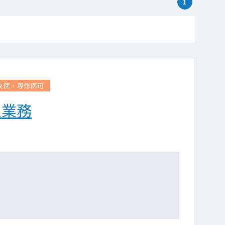
1
攻医・専修医可
理業務