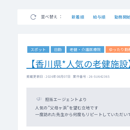
並べ替え ：
新着順
給与順
勤務開
スポット
日勤
老健・介護医療院
ゆったり勤
【香川県*人気の老健施
掲載更新日 : 2026年08月07日 案件番号 : 26-SU642365
担当エージェントより
人気の”父母ヶ浜”を望む立地です
一度訪れた先生から何度もリピートしていただい