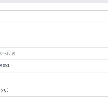
0～16:30
交通費別）
担なし）