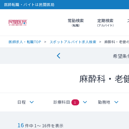
医師転職・バイトは民間医局
常勤検索
定期検索
民間医局
（転職）
（アルバイト）
医師求人・転職TOP
スポットアルバイト求人検索
麻酔科・老健
希望条
麻酔科・老
日程
診療科目
勤務地
1
16
件中 1～ 16件を表示