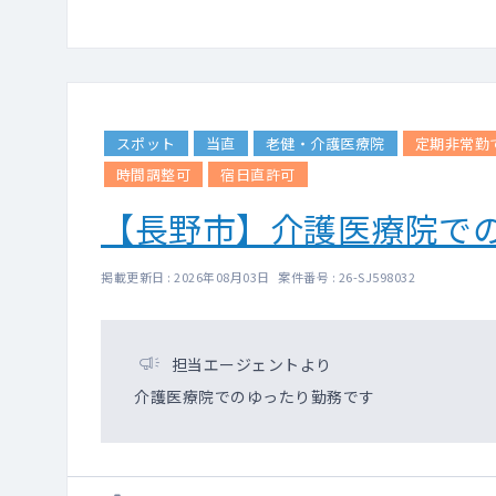
スポット
当直
老健・介護医療院
定期非常勤
時間調整可
宿日直許可
【長野市】介護医療院で
掲載更新日 : 2026年08月03日 案件番号 : 26-SJ598032
担当エージェントより
介護医療院でのゆったり勤務です