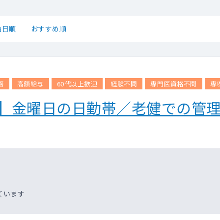
始日順
おすすめ順
務
高額給与
60代以上歓迎
経験不問
専門医資格不問
専
設】金曜日の日勤帯／老健での管
ています