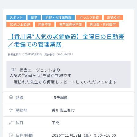
スポット
日勤
老健・介護医療院
ゆったり勤務
高額給与
60代以上歓迎
経験不問
専門医資格不問
専攻医・専修医可
【香川県*人気の老健施設】金曜日の日勤帯
／老健での管理業務
掲載更新日 : 2026年07月23日 案件番号 : 26-SU642371
担当エージェントより
人気の”父母ヶ浜”を望む立地です
一度訪れた先生から何度もリピートしていただいています
路線
JR予讃線
勤務地
香川県三豊市
科目
不問
日程/時間
2026年11月13日（金） 9:00～16:00