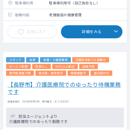
駐車場利用
駐車場利用可（自己負担なし）
勤務内容
老健施設の健康管理
お気に入り
詳細をみる
スポット
当直
老健・介護医療院
定期非常勤でも募集中
ゆったり勤務
残業なし
60代以上歓迎
経験不問
専門医資格不問
専攻医・専修医可
時間調整可
宿日直許可
【長野市】介護医療院でのゆったり待機業務
です
掲載更新日 : 2026年08月03日 案件番号 : 26-SJ620181
担当エージェントより
介護医療院でのゆったり勤務です