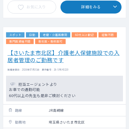
お気に入り
詳細をみる
スポット
日勤
老健・介護医療院
60代以上歓迎
経験不問
専門医資格不問
専攻医・専修医可
【さいたま市北区】介護老人保健施設での入
居者管理のご勤務です
掲載更新日 : 2026年07月31日 案件番号 : 26-SR643220
担当エージェントより
お車での通勤可能
60代以上の先生も是非ご検討ください
路線
JR高崎線
勤務地
埼玉県さいたま市北区