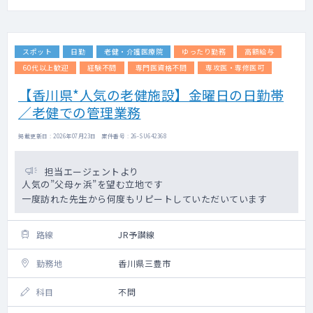
スポット
日勤
老健・介護医療院
ゆったり勤務
高額給与
60代以上歓迎
経験不問
専門医資格不問
専攻医・専修医可
【香川県*人気の老健施設】金曜日の日勤帯
／老健での管理業務
掲載更新日 : 2026年07月23日 案件番号 : 26-SU642368
担当エージェントより
人気の”父母ヶ浜”を望む立地です
一度訪れた先生から何度もリピートしていただいています
路線
JR予讃線
勤務地
香川県三豊市
科目
不問