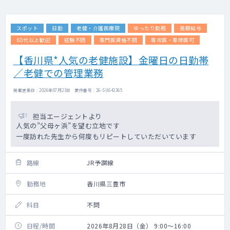
スポット
日勤
老健・介護医療院
ゆったり勤務
高額給与
60代以上歓迎
経験不問
専門医資格不問
専攻医・専修医可
【香川県*人気の老健施設】金曜日の日勤帯
／老健での管理業務
掲載更新日 : 2026年07月23日 案件番号 : 26-SU642365
担当エージェントより
人気の”父母ヶ浜”を望む立地です
一度訪れた先生から何度もリピートしていただいています
路線
JR予讃線
勤務地
香川県三豊市
科目
不問
日程/時間
2026年8月28日（金） 9:00～16:00