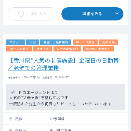
お気に入り
詳細をみる
スポット
日勤
老健・介護医療院
ゆったり勤務
高額給与
60代以上歓迎
経験不問
専門医資格不問
専攻医・専修医可
【香川県*人気の老健施設】金曜日の日勤帯
／老健での管理業務
掲載更新日 : 2026年07月23日 案件番号 : 26-SU642367
担当エージェントより
人気の”父母ヶ浜”を望む立地です
一度訪れた先生から何度もリピートしていただいています
路線
JR予讃線
勤務地
香川県三豊市