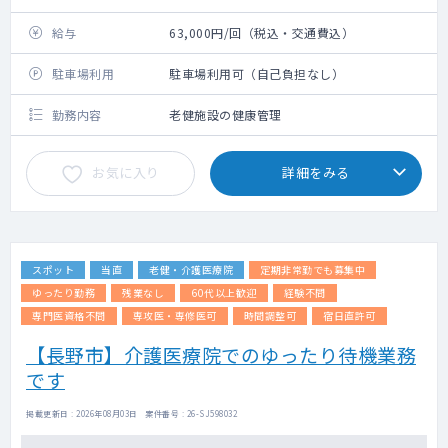
給与
63,000円/回（税込・交通費込）
駐車場利用
駐車場利用可（自己負担なし）
勤務内容
老健施設の健康管理
お気に入り
詳細をみる
スポット
当直
老健・介護医療院
定期非常勤でも募集中
ゆったり勤務
残業なし
60代以上歓迎
経験不問
専門医資格不問
専攻医・専修医可
時間調整可
宿日直許可
【長野市】介護医療院でのゆったり待機業務
です
掲載更新日 : 2026年08月03日 案件番号 : 26-SJ598032