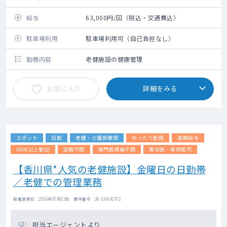
給与
63,000円/回（税込・交通費込）
駐車場利用
駐車場利用可（自己負担なし）
勤務内容
老健施設の健康管理
お気に入り
詳細をみる
スポット
日勤
老健・介護医療院
ゆったり勤務
高額給与
60代以上歓迎
経験不問
専門医資格不問
専攻医・専修医可
【香川県*人気の老健施設】金曜日の日勤帯
／老健での管理業務
掲載更新日 : 2026年07月23日 案件番号 : 26-SU642372
担当エージェントより