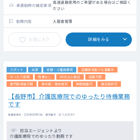
高速道路使用のご希望がある場合はご相談く
車通勤時の補足事項
ださい
勤務内容
入居者管理
お気に入り
詳細をみる
スポット
当直
老健・介護医療院
定期非常勤でも募集中
ゆったり勤務
残業なし
60代以上歓迎
経験不問
専門医資格不問
専攻医・専修医可
時間調整可
宿日直許可
【長野市】介護医療院でのゆったり待機業務
です
掲載更新日 : 2026年08月03日 案件番号 : 26-SJ620194
担当エージェントより
介護医療院でのゆったり勤務です