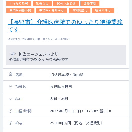
ゆったり勤務
残業なし
60代以上歓迎
経験不問
専門医資格不問
専攻医・専修医可
時間調整可
宿日直許可
【長野市】介護医療院でのゆったり待機業務
です
掲載更新日 : 2026年07月10日 案件番号 : 26-SJ598028
担当エージェントより
介護医療院でのゆったり勤務です
路線
JR信越本線・飯山線
勤務地
長野県長野市
科目
内科・不問
日程/時間
2026年8月9日（日） 17:00～翌8:30
給与
25,000円/回（税込・交通費別）