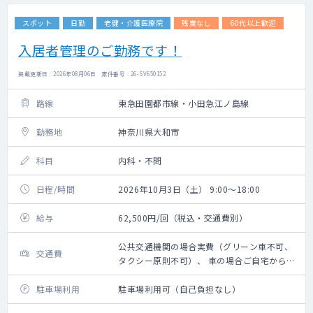
スポット
日勤
老健・介護医療院
残業なし
60代以上歓迎
入居者管理のご勤務です！
掲載更新日 : 2026年08月06日 案件番号 : 26-SV650152
路線
東急田園都市線・小田急江ノ島線
勤務地
神奈川県大和市
科目
内科・不問
日程/時間
2026年10月3日（土） 9:00～18:00
給与
62,500円/回（税込・交通費別）
公共交通機関の場合実費（グリーン車不可、
交通費
タクシー原則不可）、 車の場合ご自宅からの
距離に応じ 規定に則り支給
駐車場利用
駐車場利用可（自己負担なし）