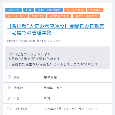
スポット
日勤
老健・介護医療院
ゆったり勤務
高額給与
60代以上歓迎
経験不問
専門医資格不問
専攻医・専修医可
【香川県*人気の老健施設】金曜日の日勤帯
／老健での管理業務
掲載更新日 : 2026年07月23日 案件番号 : 26-SU642373
担当エージェントより
人気の”父母ヶ浜”を望む立地です
一度訪れた先生から何度もリピートしていただいています
路線
JR予讃線
勤務地
香川県三豊市
科目
不問
日程/時間
2026年12月11日（金） 9:00～16:00