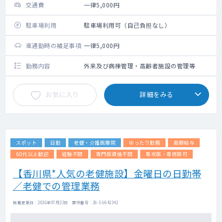
交通費
一律5,000円
駐車場利用
駐車場利用可（自己負担なし）
車通勤時の補足事項
一律5,000円
勤務内容
外来及び病棟管理・高齢者施設の管理等
お気に入り
詳細をみる
スポット
日勤
老健・介護医療院
ゆったり勤務
高額給与
60代以上歓迎
経験不問
専門医資格不問
専攻医・専修医可
【香川県*人気の老健施設】金曜日の日勤帯
／老健での管理業務
掲載更新日 : 2026年07月23日 案件番号 : 26-SU642342