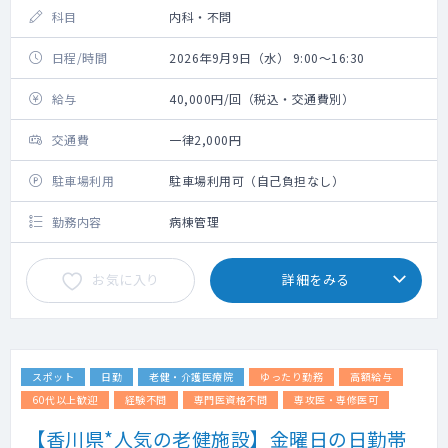
科目
内科・不問
日程/時間
2026年9月9日（水） 9:00～16:30
給与
40,000円/回（税込・交通費別）
交通費
一律2,000円
駐車場利用
駐車場利用可（自己負担なし）
勤務内容
病棟管理
お気に入り
詳細をみる
スポット
日勤
老健・介護医療院
ゆったり勤務
高額給与
60代以上歓迎
経験不問
専門医資格不問
専攻医・専修医可
【香川県*人気の老健施設】金曜日の日勤帯