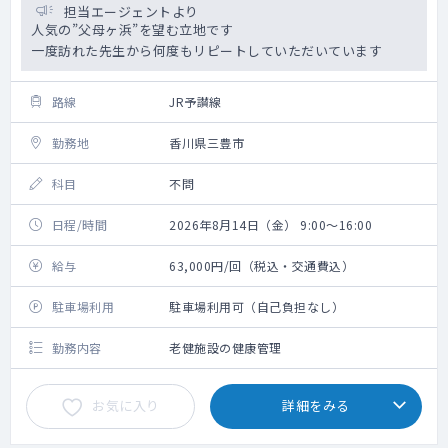
担当エージェントより
人気の”父母ヶ浜”を望む立地です
一度訪れた先生から何度もリピートしていただいています
路線
JR予讃線
勤務地
香川県三豊市
科目
不問
日程/時間
2026年8月14日（金） 9:00～16:00
給与
63,000円/回（税込・交通費込）
駐車場利用
駐車場利用可（自己負担なし）
勤務内容
老健施設の健康管理
お気に入り
詳細をみる