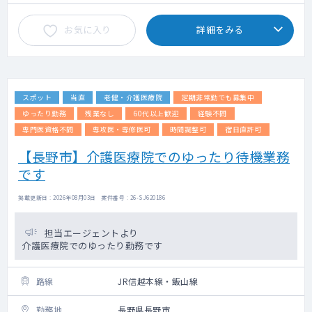
お気に入り
詳細をみる
スポット
当直
老健・介護医療院
定期非常勤でも募集中
ゆったり勤務
残業なし
60代以上歓迎
経験不問
専門医資格不問
専攻医・専修医可
時間調整可
宿日直許可
【長野市】介護医療院でのゆったり待機業務
です
掲載更新日 : 2026年08月03日 案件番号 : 26-SJ620186
担当エージェントより
介護医療院でのゆったり勤務です
路線
JR信越本線・飯山線
勤務地
長野県長野市