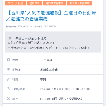
60代以上歓迎
経験不問
専門医資格不問
専攻医・専修医可
【香川県*人気の老健施設】金曜日の日勤帯
／老健での管理業務
掲載更新日 : 2026年07月23日 案件番号 : 26-SU642369
担当エージェントより
人気の”父母ヶ浜”を望む立地です
一度訪れた先生から何度もリピートしていただいています
路線
JR予讃線
勤務地
香川県三豊市
科目
不問
日程/時間
2026年10月23日（金） 9:00～16:00
給与
63,000円/回（税込・交通費込）