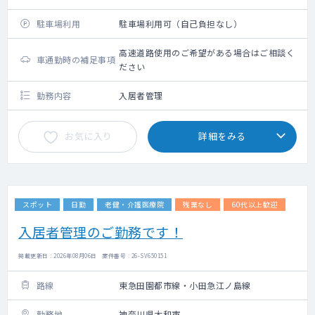
距離に応じ 規定に則り支給
駐車場利用
駐車場利用可（自己負担なし）
高速道路使用のご希望がある場合はご相談く
車通勤時の補足事項
ださい
勤務内容
入居者管理
お気に入り
詳細をみる
スポット
日勤
老健・介護医療院
残業なし
60代以上歓迎
入居者管理のご勤務です！
掲載更新日 : 2026年08月06日 案件番号 : 26-SV650151
路線
東急田園都市線・小田急江ノ島線
勤務地
神奈川県大和市