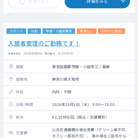
お気に入り
詳細をみる
スポット
日勤
老健・介護医療院
残業なし
60代以上歓迎
入居者管理のご勤務です！
掲載更新日 : 2026年08月06日 案件番号 : 26-SV650149
路線
東急田園都市線・小田急江ノ島線
勤務地
神奈川県大和市
科目
内科・不問
日程/時間
2026年10月1日（木） 9:00～18:00
給与
62,500円/回（税込・交通費別）
公共交通機関の場合実費（グリーン車不可、
交通費
タクシー原則不可）、 車の場合ご自宅からの