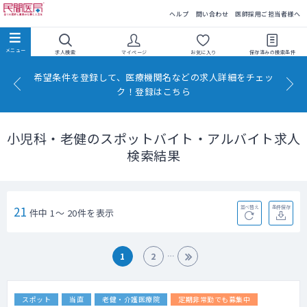
民間医局
ヘルプ
問い合わせ
医師採用ご担当者様へ
求人検索
マイページ
お気に入り
保存済みの
検索条件
希望条件を登録して、医療機関名などの求人詳細をチェッ
ク！登録はこちら
小児科・老健のスポットバイト・アルバイト求人
検索結果
21
並べ替え
条件保存
件中 1～ 20件を表示
1
2
スポット
当直
老健・介護医療院
定期非常勤でも募集中