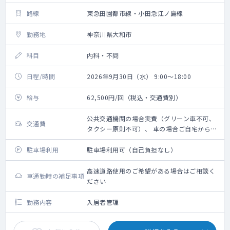
路線
東急田園都市線・小田急江ノ島線
勤務地
神奈川県大和市
科目
内科・不問
日程/時間
2026年9月30日（水） 9:00～18:00
給与
62,500円/回（税込・交通費別）
公共交通機関の場合実費（グリーン車不可、
交通費
タクシー原則不可）、 車の場合ご自宅からの
距離に応じ 規定に則り支給
駐車場利用
駐車場利用可（自己負担なし）
高速道路使用のご希望がある場合はご相談く
車通勤時の補足事項
ださい
勤務内容
入居者管理