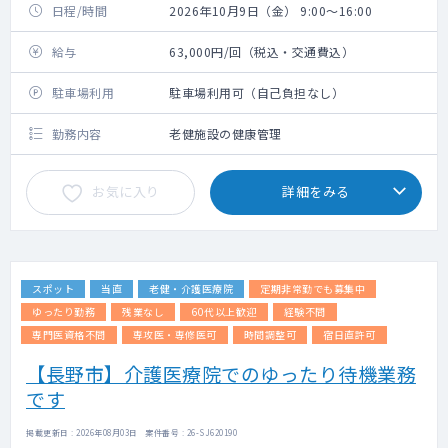
日程/時間
2026年10月9日（金） 9:00～16:00
給与
63,000円/回（税込・交通費込）
駐車場利用
駐車場利用可（自己負担なし）
勤務内容
老健施設の健康管理
お気に入り
詳細をみる
スポット
当直
老健・介護医療院
定期非常勤でも募集中
ゆったり勤務
残業なし
60代以上歓迎
経験不問
専門医資格不問
専攻医・専修医可
時間調整可
宿日直許可
【長野市】介護医療院でのゆったり待機業務
です
掲載更新日 : 2026年08月03日 案件番号 : 26-SJ620190