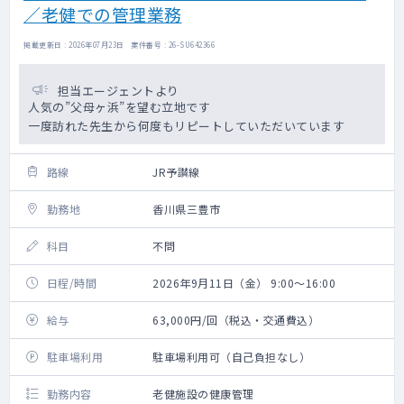
／老健での管理業務
掲載更新日 : 2026年07月23日 案件番号 : 26-SU642366
担当エージェントより
人気の”父母ヶ浜”を望む立地です
一度訪れた先生から何度もリピートしていただいています
路線
JR予讃線
勤務地
香川県三豊市
科目
不問
日程/時間
2026年9月11日（金） 9:00～16:00
給与
63,000円/回（税込・交通費込）
駐車場利用
駐車場利用可（自己負担なし）
勤務内容
老健施設の健康管理