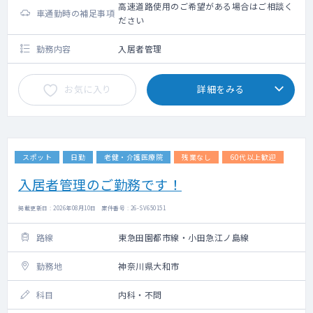
高速道路使用のご希望がある場合はご相談く
車通勤時の補足事項
ださい
勤務内容
入居者管理
お気に入り
詳細をみる
スポット
日勤
老健・介護医療院
残業なし
60代以上歓迎
入居者管理のご勤務です！
掲載更新日 : 2026年08月10日 案件番号 : 26-SV650151
路線
東急田園都市線・小田急江ノ島線
勤務地
神奈川県大和市
科目
内科・不問