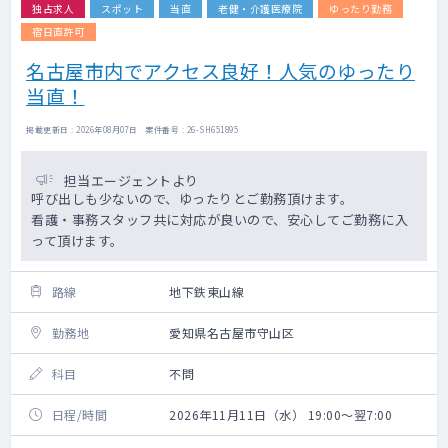
独占求人
スポット
当直
老健・介護医療院
ゆったり勤務
宿日直許可
名古屋市内でアクセス良好！人気のゆったり
当直！
掲載更新日 : 2026年08月07日 案件番号 : 26-SH651895
担当エージェントより
呼び出しも少ないので、ゆったりとご勤務頂けます。
看護・事務スタッフ共に対応が良いので、安心してご勤務に入
って頂けます。
路線
地下鉄東山線
勤務地
愛知県名古屋市守山区
科目
不問
日程/時間
2026年11月11日（水） 19:00～翌7:00