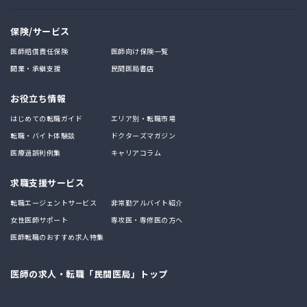
保険/サービス
医師賠償責任保険
医師向け保険一覧
開業・承継支援
民間医局書店
お役立ち情報
はじめての転職ガイド
エリア別・転職市場
転職・バイト体験談
ドクターズマガジン
医療過誤判例集
キャリアコラム
求職支援サービス
転職エージェントサービス
非常勤アルバイト紹介
女性医師サポート
専攻医・専修医の方へ
医師転職のおすすめ求人特集
医師の求人・転職「民間医局」トップ