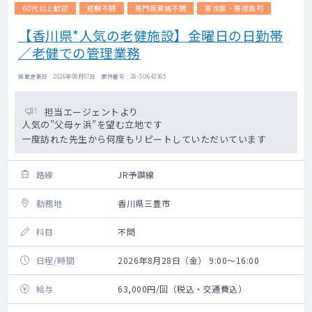
60代以上歓迎
経験不問
専門医資格不問
専攻医・専修医可
【香川県*人気の老健施設】金曜日の日勤帯
／老健での管理業務
掲載更新日 : 2026年08月07日 案件番号 : 26-SU642365
担当エージェントより
人気の”父母ヶ浜”を望む立地です
一度訪れた先生から何度もリピートしていただいています
路線
JR予讃線
勤務地
香川県三豊市
科目
不問
日程/時間
2026年8月28日（金） 9:00～16:00
給与
63,000円/回（税込・交通費込）