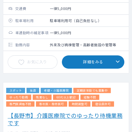
交通費
一律5,000円
駐車場利用
駐車場利用可（自己負担なし）
車通勤時の補足事項
一律5,000円
勤務内容
外来及び病棟管理・高齢者施設の管理等
お気に入り
詳細をみる
スポット
当直
老健・介護医療院
定期非常勤でも募集中
ゆったり勤務
残業なし
60代以上歓迎
経験不問
専門医資格不問
専攻医・専修医可
時間調整可
宿日直許可
【長野市】介護医療院でのゆったり待機業務
です