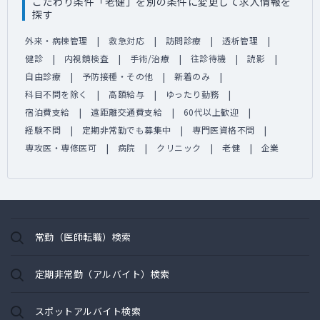
こだわり条件「老健」を別の条件に変更して求人情報を
探す
外来・病棟管理
救急対応
訪問診療
透析管理
健診
内視鏡検査
手術/治療
往診待機
読影
自由診療
予防接種・その他
新着のみ
科目不問を除く
高額給与
ゆったり勤務
宿泊費支給
遠距離交通費支給
60代以上歓迎
経験不問
定期非常勤でも募集中
専門医資格不問
専攻医・専修医可
病院
クリニック
老健
企業
常勤（医師転職）検索
定期非常勤（アルバイト）検索
スポットアルバイト検索