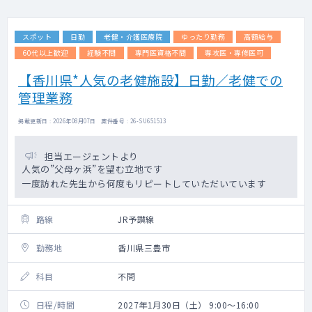
スポット
日勤
老健・介護医療院
ゆったり勤務
高額給与
60代以上歓迎
経験不問
専門医資格不問
専攻医・専修医可
【香川県*人気の老健施設】日勤／老健での
管理業務
掲載更新日 : 2026年08月07日 案件番号 : 26-SU651513
担当エージェントより
人気の”父母ヶ浜”を望む立地です
一度訪れた先生から何度もリピートしていただいています
路線
JR予讃線
勤務地
香川県三豊市
科目
不問
日程/時間
2027年1月30日（土） 9:00～16:00