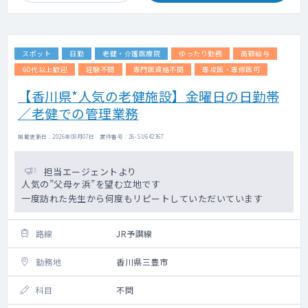
スポット
日勤
老健・介護医療院
ゆったり勤務
高額給与
60代以上歓迎
経験不問
専門医資格不問
専攻医・専修医可
【香川県*人気の老健施設】金曜日の日勤帯
／老健での管理業務
掲載更新日 : 2026年08月07日 案件番号 : 26-SU642367
担当エージェントより
人気の”父母ヶ浜”を望む立地です
一度訪れた先生から何度もリピートしていただいています
路線
JR予讃線
勤務地
香川県三豊市
科目
不問