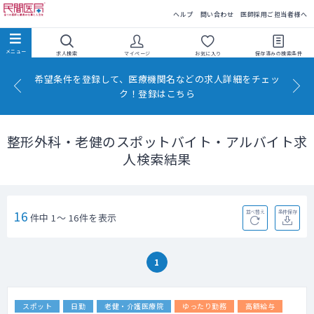
民間医局
ヘルプ
問い合わせ
医師採用ご担当者様へ
求人検索
マイページ
お気に入り
保存済みの
検索条件
希望条件を登録して、医療機関名などの求人詳細をチェッ
ク！登録はこちら
整形外科・老健のスポットバイト・アルバイト求
人検索結果
16
並べ替え
条件保存
件中 1～ 16件を表示
1
スポット
日勤
老健・介護医療院
ゆったり勤務
高額給与