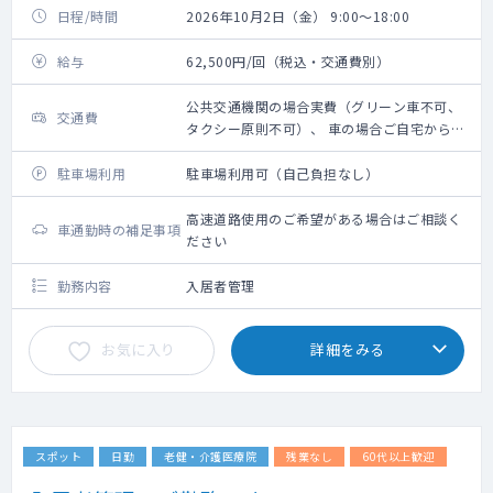
日程/時間
2026年10月2日（金） 9:00～18:00
給与
62,500円/回（税込・交通費別）
公共交通機関の場合実費（グリーン車不可、
交通費
タクシー原則不可）、 車の場合ご自宅からの
距離に応じ 規定に則り支給
駐車場利用
駐車場利用可（自己負担なし）
高速道路使用のご希望がある場合はご相談く
車通勤時の補足事項
ださい
勤務内容
入居者管理
お気に入り
詳細をみる
スポット
日勤
老健・介護医療院
残業なし
60代以上歓迎