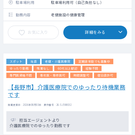
駐車場利用
駐車場利用可（自己負担なし）
勤務内容
老健施設の健康管理
お気に入り
詳細をみる
スポット
当直
老健・介護医療院
定期非常勤でも募集中
ゆったり勤務
残業なし
60代以上歓迎
経験不問
専門医資格不問
専攻医・専修医可
時間調整可
宿日直許可
【長野市】介護医療院でのゆったり待機業務
です
掲載更新日 : 2026年08月03日 案件番号 : 26-SJ598032
担当エージェントより
介護医療院でのゆったり勤務です