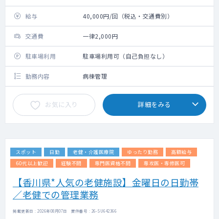
給与
40,000円/回（税込・交通費別）
交通費
一律2,000円
駐車場利用
駐車場利用可（自己負担なし）
勤務内容
病棟管理
お気に入り
詳細をみる
スポット
日勤
老健・介護医療院
ゆったり勤務
高額給与
60代以上歓迎
経験不問
専門医資格不問
専攻医・専修医可
【香川県*人気の老健施設】金曜日の日勤帯
／老健での管理業務
掲載更新日 : 2026年08月07日 案件番号 : 26-SU642366