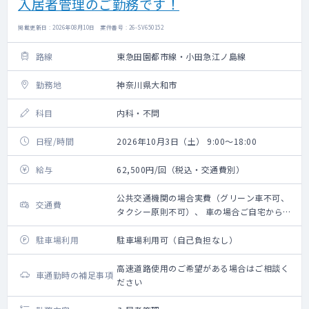
入居者管理のご勤務です！
掲載更新日 : 2026年08月10日 案件番号 : 26-SV650152
路線
東急田園都市線・小田急江ノ島線
勤務地
神奈川県大和市
科目
内科・不問
日程/時間
2026年10月3日（土） 9:00～18:00
給与
62,500円/回（税込・交通費別）
公共交通機関の場合実費（グリーン車不可、
交通費
タクシー原則不可）、 車の場合ご自宅からの
距離に応じ 規定に則り支給
駐車場利用
駐車場利用可（自己負担なし）
高速道路使用のご希望がある場合はご相談く
車通勤時の補足事項
ださい