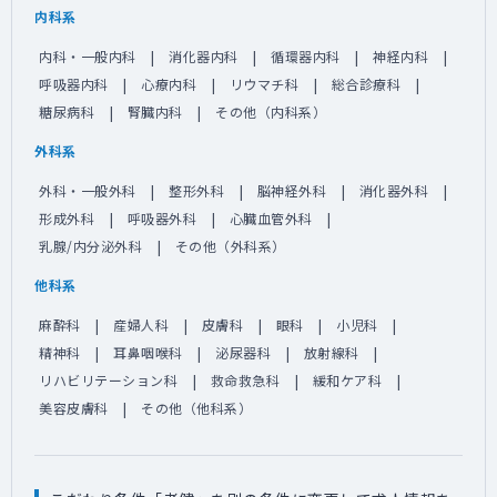
内科系
内科・一般内科
消化器内科
循環器内科
神経内科
呼吸器内科
心療内科
リウマチ科
総合診療科
糖尿病科
腎臓内科
その他（内科系）
外科系
外科・一般外科
整形外科
脳神経外科
消化器外科
形成外科
呼吸器外科
心臓血管外科
乳腺/内分泌外科
その他（外科系）
他科系
麻酔科
産婦人科
皮膚科
眼科
小児科
精神科
耳鼻咽喉科
泌尿器科
放射線科
リハビリテーション科
救命救急科
緩和ケア科
美容皮膚科
その他（他科系）