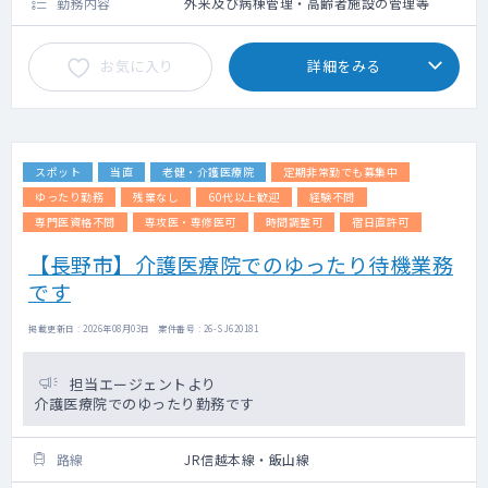
勤務内容
外来及び病棟管理・高齢者施設の管理等
お気に入り
詳細をみる
スポット
当直
老健・介護医療院
定期非常勤でも募集中
ゆったり勤務
残業なし
60代以上歓迎
経験不問
専門医資格不問
専攻医・専修医可
時間調整可
宿日直許可
【長野市】介護医療院でのゆったり待機業務
です
掲載更新日 : 2026年08月03日 案件番号 : 26-SJ620181
担当エージェントより
介護医療院でのゆったり勤務です
路線
JR信越本線・飯山線