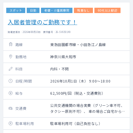
スポット
日勤
老健・介護医療院
残業なし
60代以上歓迎
入居者管理のご勤務です！
掲載更新日 : 2026年08月10日 案件番号 : 26-SV650149
路線
東急田園都市線・小田急江ノ島線
勤務地
神奈川県大和市
科目
内科・不問
日程/時間
2026年10月1日（木） 9:00～18:00
給与
62,500円/回（税込・交通費別）
公共交通機関の場合実費（グリーン車不可、
交通費
タクシー原則不可）、 車の場合ご自宅からの
距離に応じ 規定に則り支給
駐車場利用
駐車場利用可（自己負担なし）