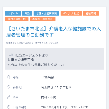
スポット
日勤
老健・介護医療院
60代以上歓迎
経験不問
専門医資格不問
専攻医・専修医可
【さいたま市北区】介護老人保健施設での入
居者管理のご勤務です
掲載更新日 : 2026年08月05日 案件番号 : 26-SR643220
担当エージェントより
お車での通勤可能
60代以上の先生も是非ご検討ください
路線
JR高崎線
勤務地
埼玉県さいたま市北区
科目
内科・不問
日程/時間
2026年9月9日（水） 9:00～16:30