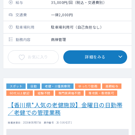
給与
35,000円/回（税込・交通費別）
交通費
一律2,000円
駐車場利用
駐車場利用可（自己負担なし）
勤務内容
病棟管理
お気に入り
詳細をみる
スポット
日勤
老健・介護医療院
ゆったり勤務
高額給与
60代以上歓迎
経験不問
専門医資格不問
専攻医・専修医可
【香川県*人気の老健施設】金曜日の日勤帯
／老健での管理業務
掲載更新日 : 2026年08月07日 案件番号 : 26-SU642371