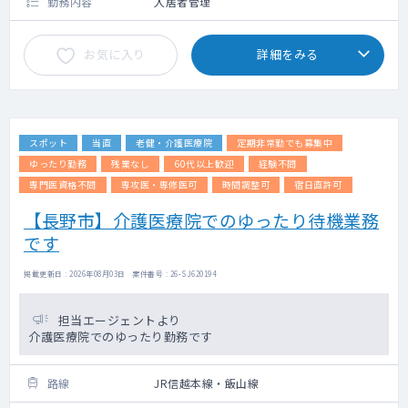
勤務内容
入居者管理
お気に入り
詳細をみる
スポット
当直
老健・介護医療院
定期非常勤でも募集中
ゆったり勤務
残業なし
60代以上歓迎
経験不問
専門医資格不問
専攻医・専修医可
時間調整可
宿日直許可
【長野市】介護医療院でのゆったり待機業務
です
掲載更新日 : 2026年08月03日 案件番号 : 26-SJ620194
担当エージェントより
介護医療院でのゆったり勤務です
路線
JR信越本線・飯山線