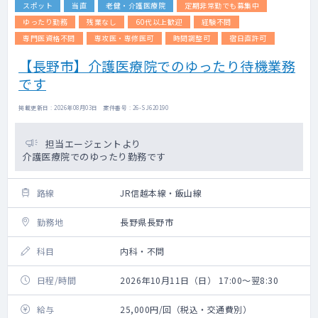
スポット
当直
老健・介護医療院
定期非常勤でも募集中
ゆったり勤務
残業なし
60代以上歓迎
経験不問
専門医資格不問
専攻医・専修医可
時間調整可
宿日直許可
【長野市】介護医療院でのゆったり待機業務
です
掲載更新日 : 2026年08月03日 案件番号 : 26-SJ620190
担当エージェントより
介護医療院でのゆったり勤務です
路線
JR信越本線・飯山線
勤務地
長野県長野市
科目
内科・不問
日程/時間
2026年10月11日（日） 17:00～翌8:30
給与
25,000円/回（税込・交通費別）