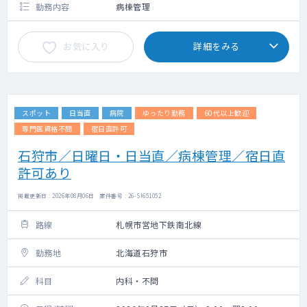
勤務内容
病棟管理
お気に入り
詳細をみる
スポット
日当直
病院
ゆったり勤務
60代以上歓迎
専門医資格不問
宿日直許可
石狩市／日曜日・日当直／病棟管理／宿日直
許可あり
掲載更新日 : 2026年08月06日 案件番号 : 26-SI651052
路線
札幌市営地下鉄南北線
勤務地
北海道石狩市
科目
内科・不問