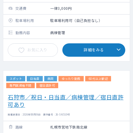
交通費
一律3,000円
駐車場利用
駐車場利用可（自己負担なし）
勤務内容
病棟管理
お気に入り
詳細をみる
スポット
日当直
病院
ゆったり勤務
60代以上歓迎
専門医資格不問
宿日直許可
石狩市／祝日・日当直／病棟管理／宿日直許
可あり
掲載更新日 : 2026年08月06日 案件番号 : 26-SI651048
路線
札幌市営地下鉄南北線