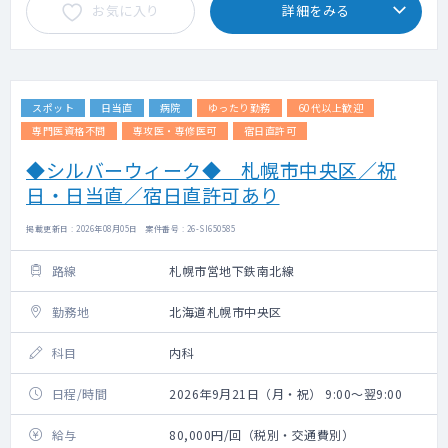
お気に入り
詳細をみる
スポット
日当直
病院
ゆったり勤務
60代以上歓迎
専門医資格不問
専攻医・専修医可
宿日直許可
◆シルバーウィーク◆ 札幌市中央区／祝
日・日当直／宿日直許可あり
掲載更新日 : 2026年08月05日 案件番号 : 26-SI650585
路線
札幌市営地下鉄南北線
勤務地
北海道札幌市中央区
科目
内科
日程/時間
2026年9月21日（月・祝） 9:00～翌9:00
給与
80,000円/回（税別・交通費別）