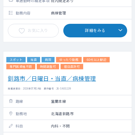
車通勤時の補足事項
院内規定あり
勤務内容
病棟管理
お気に入り
詳細をみる
スポット
当直
病院
ゆったり勤務
60代以上歓迎
専門医資格不問
時間調整可
宿日直許可
釧路市／日曜日・当直／病棟管理
掲載更新日 : 2026年07月14日 案件番号 : 26-SI601139
路線
室蘭本線
勤務地
北海道釧路市
科目
内科・不問