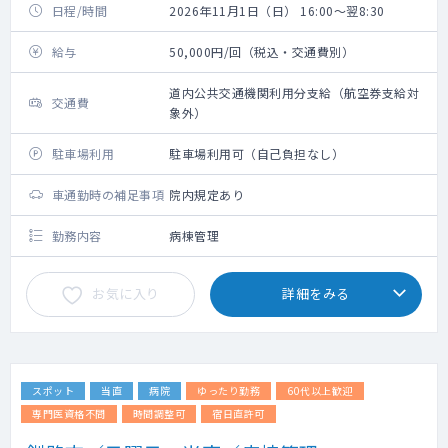
日程/時間
2026年11月1日（日） 16:00～翌8:30
給与
50,000円/回（税込・交通費別）
道内公共交通機関利用分支給（航空券支給対
交通費
象外）
駐車場利用
駐車場利用可（自己負担なし）
車通勤時の補足事項
院内規定あり
勤務内容
病棟管理
お気に入り
詳細をみる
スポット
当直
病院
ゆったり勤務
60代以上歓迎
専門医資格不問
時間調整可
宿日直許可