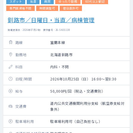
スポット
当直
病院
ゆったり勤務
60代以上歓迎
専門医資格不問
時間調整可
宿日直許可
釧路市／日曜日・当直／病棟管理
掲載更新日 : 2026年07月14日 案件番号 : 26-SI601138
路線
室蘭本線
勤務地
北海道釧路市
科目
内科・不問
日程/時間
2026年10月25日（日） 16:00～翌8:30
給与
50,000円/回（税込・交通費別）
道内公共交通機関利用分支給（航空券支給対
交通費
象外）
駐車場利用
駐車場利用可（自己負担なし）