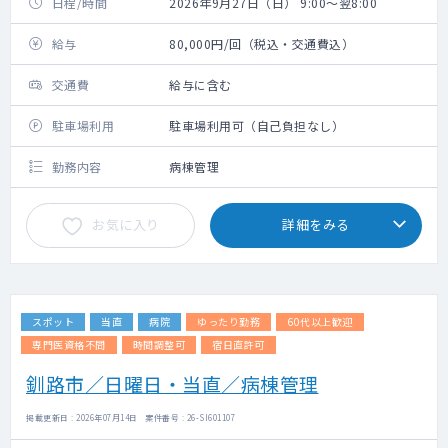
日程/時間
2026年9月27日（日） 9:00～翌8:00
給与
80,000円/回（税込・交通費込）
交通費
給与に含む
駐車場利用
駐車場利用可（自己負担なし）
勤務内容
病棟管理
お気に入り
詳細をみる
スポット
当直
病院
ゆったり勤務
60代以上歓迎
専門医資格不問
時間調整可
宿日直許可
釧路市／日曜日・当直／病棟管理
掲載更新日 : 2026年07月14日 案件番号 : 26-SI601107