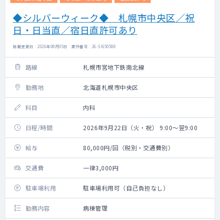
◆シルバーウィーク◆ 札幌市中央区／祝
日・日当直／宿日直許可あり
掲載更新日 : 2026年08月05日 案件番号 : 26-SI650588
路線
札幌市営地下鉄南北線
勤務地
北海道札幌市中央区
科目
内科
日程/時間
2026年9月22日（火・祝） 9:00～翌9:00
給与
80,000円/回（税別・交通費別）
交通費
一律3,000円
駐車場利用
駐車場利用可（自己負担なし）
勤務内容
病棟管理