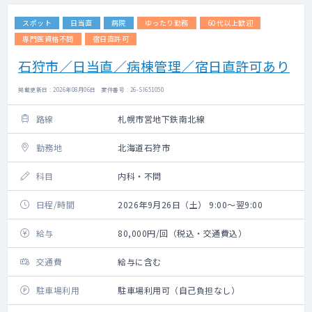
スポット
日当直
病院
ゆったり勤務
60代以上歓迎
専門医資格不問
宿日直許可
石狩市／日当直／病棟管理／宿日直許可あり
掲載更新日 : 2026年08月06日 案件番号 : 26-SI651050
路線
札幌市営地下鉄南北線
勤務地
北海道石狩市
科目
内科・不問
日程/時間
2026年9月26日（土） 9:00～翌9:00
給与
80,000円/回（税込・交通費込）
交通費
給与に含む
駐車場利用
駐車場利用可（自己負担なし）