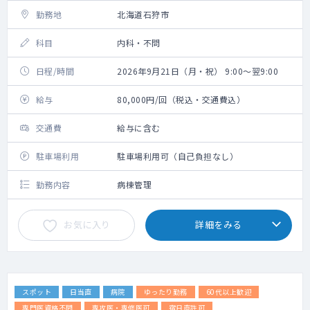
勤務地
北海道石狩市
科目
内科・不問
日程/時間
2026年9月21日（月・祝） 9:00～翌9:00
給与
80,000円/回（税込・交通費込）
交通費
給与に含む
駐車場利用
駐車場利用可（自己負担なし）
勤務内容
病棟管理
お気に入り
詳細をみる
スポット
日当直
病院
ゆったり勤務
60代以上歓迎
専門医資格不問
専攻医・専修医可
宿日直許可