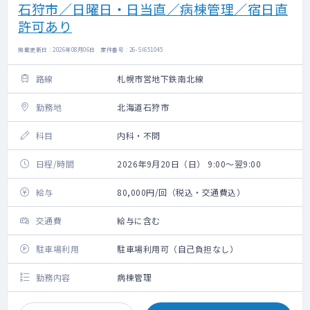
石狩市／日曜日・日当直／病棟管理／宿日直
許可あり
掲載更新日 : 2026年08月06日 案件番号 : 26-SI651045
路線
札幌市営地下鉄南北線
勤務地
北海道石狩市
科目
内科・不問
日程/時間
2026年9月20日（日） 9:00～翌9:00
給与
80,000円/回（税込・交通費込）
交通費
給与に含む
駐車場利用
駐車場利用可（自己負担なし）
勤務内容
病棟管理