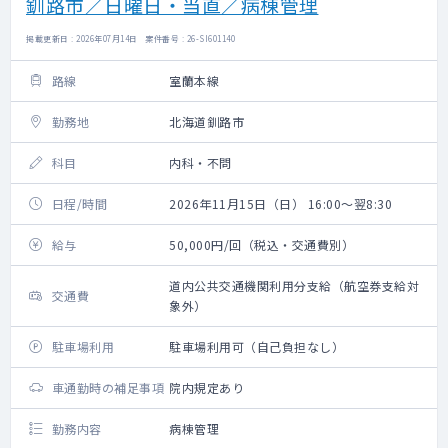
釧路市／日曜日・当直／病棟管理
掲載更新日 : 2026年07月14日 案件番号 : 26-SI601140
路線
室蘭本線
勤務地
北海道釧路市
科目
内科・不問
日程/時間
2026年11月15日（日） 16:00～翌8:30
給与
50,000円/回（税込・交通費別）
道内公共交通機関利用分支給（航空券支給対
交通費
象外）
駐車場利用
駐車場利用可（自己負担なし）
車通勤時の補足事項
院内規定あり
勤務内容
病棟管理