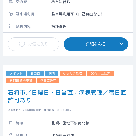
交通費
給与に含む
駐車場利用
駐車場利用可（自己負担なし）
勤務内容
病棟管理
お気に入り
詳細をみる
スポット
日当直
病院
ゆったり勤務
60代以上歓迎
専門医資格不問
宿日直許可
石狩市／日曜日・日当直／病棟管理／宿日直
許可あり
掲載更新日 : 2026年08月06日 案件番号 : 26-SI651067
路線
札幌市営地下鉄南北線
勤務地
北海道石狩市