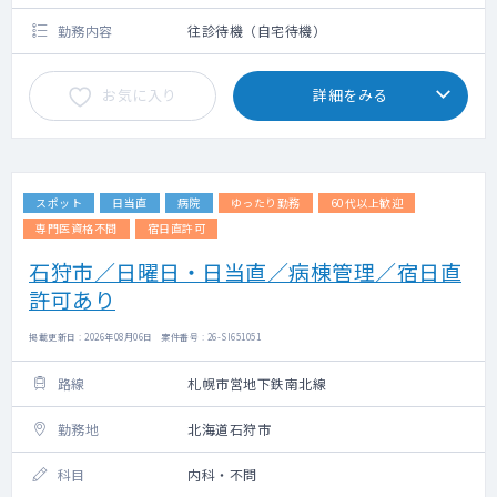
勤務内容
往診待機（自宅待機）
お気に入り
詳細をみる
スポット
日当直
病院
ゆったり勤務
60代以上歓迎
専門医資格不問
宿日直許可
石狩市／日曜日・日当直／病棟管理／宿日直
許可あり
掲載更新日 : 2026年08月06日 案件番号 : 26-SI651051
路線
札幌市営地下鉄南北線
勤務地
北海道石狩市
科目
内科・不問