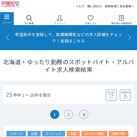
民間医局
ヘルプ
問い合わせ
医師採用ご担当者様へ
求人検索
マイページ
お気に入り
保存済みの
検索条件
希望条件を登録して、医療機関名などの求人詳細をチェッ
ク！登録はこちら
北海道・ゆったり勤務のスポットバイト・アルバ
イト求人検索結果
25
並べ替え
条件保存
件中 1～ 20件を表示
1
2
スポット
日勤
クリニック
急募
ゆったり勤務
経験不問