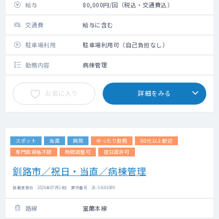
給与
80,000円/回（税込・交通費込）
交通費
給与に含む
駐車場利用
駐車場利用可（自己負担なし）
勤務内容
病棟管理
お気に入り
詳細をみる
スポット
当直
病院
ゆったり勤務
60代以上歓迎
専門医資格不問
時間調整可
宿日直許可
釧路市／祝日・当直／病棟管理
掲載更新日 : 2026年07月14日 案件番号 : 26-SI601089
路線
室蘭本線