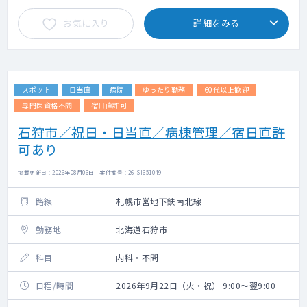
お気に入り
詳細をみる
スポット
日当直
病院
ゆったり勤務
60代以上歓迎
専門医資格不問
宿日直許可
石狩市／祝日・日当直／病棟管理／宿日直許
可あり
掲載更新日 : 2026年08月06日 案件番号 : 26-SI651049
路線
札幌市営地下鉄南北線
勤務地
北海道石狩市
科目
内科・不問
日程/時間
2026年9月22日（火・祝） 9:00～翌9:00