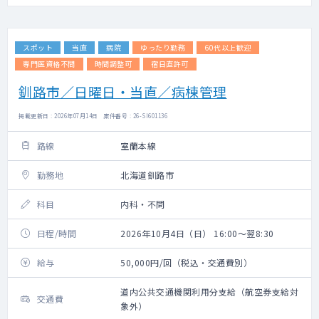
スポット
当直
病院
ゆったり勤務
60代以上歓迎
専門医資格不問
時間調整可
宿日直許可
釧路市／日曜日・当直／病棟管理
掲載更新日 : 2026年07月14日 案件番号 : 26-SI601136
路線
室蘭本線
勤務地
北海道釧路市
科目
内科・不問
日程/時間
2026年10月4日（日） 16:00～翌8:30
給与
50,000円/回（税込・交通費別）
道内公共交通機関利用分支給（航空券支給対
交通費
象外）