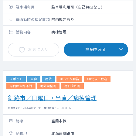
駐車場利用
駐車場利用可（自己負担なし）
車通勤時の補足事項
院内規定あり
勤務内容
病棟管理
お気に入り
詳細をみる
スポット
当直
病院
ゆったり勤務
60代以上歓迎
専門医資格不問
時間調整可
宿日直許可
釧路市／日曜日・当直／病棟管理
掲載更新日 : 2026年07月14日 案件番号 : 26-SI601137
路線
室蘭本線
勤務地
北海道釧路市