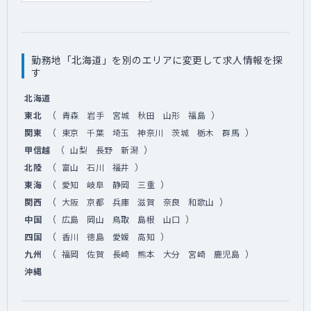
勤務地「北海道」を別のエリアに変更して求人情報を探
す
北海道
（
）
東北
青森
岩手
宮城
秋田
山形
福島
（
）
関東
東京
千葉
埼玉
神奈川
茨城
栃木
群馬
（
）
甲信越
山梨
長野
新潟
（
）
北陸
富山
石川
福井
（
）
東海
愛知
岐阜
静岡
三重
（
）
関西
大阪
京都
兵庫
滋賀
奈良
和歌山
（
）
中国
広島
岡山
鳥取
島根
山口
（
）
四国
香川
徳島
愛媛
高知
（
）
九州
福岡
佐賀
長崎
熊本
大分
宮崎
鹿児島
沖縄