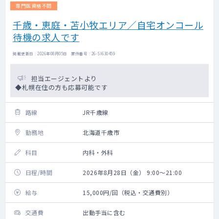
専門医資格不問
千歳・恵庭・苫小牧エリア／自宅オンコール
待機の求人です
掲載更新日 : 2026年08月05日 案件番号 : 26-SI630459
担当エージェントより
◆札幌在住の方も応募可能です
路線
JR千歳線
勤務地
北海道千歳市
科目
内科・外科
日程/時間
2026年8月28日（金） 9:00～21:00
給与
15,000円/回（税込・交通費別）
交通費
出動手当に含む