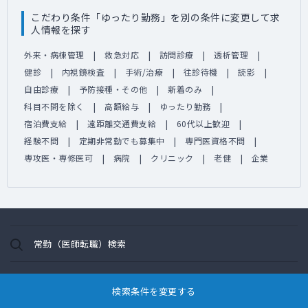
こだわり条件「ゆったり勤務」を別の条件に変更して求
人情報を探す
外来・病棟管理
救急対応
訪問診療
透析管理
健診
内視鏡検査
手術/治療
往診待機
読影
自由診療
予防接種・その他
新着のみ
科目不問を除く
高額給与
ゆったり勤務
宿泊費支給
遠距離交通費支給
60代以上歓迎
経験不問
定期非常勤でも募集中
専門医資格不問
専攻医・専修医可
病院
クリニック
老健
企業
常勤（医師転職）検索
定期非常勤（アルバイト）検索
検索条件を変更する