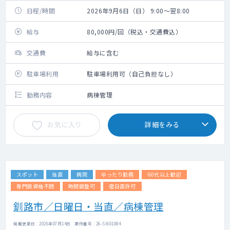
日程/時間
2026年9月6日（日） 9:00～翌8:00
給与
80,000円/回（税込・交通費込）
交通費
給与に含む
駐車場利用
駐車場利用可（自己負担なし）
勤務内容
病棟管理
お気に入り
詳細をみる
スポット
当直
病院
ゆったり勤務
60代以上歓迎
専門医資格不問
時間調整可
宿日直許可
釧路市／日曜日・当直／病棟管理
掲載更新日 : 2026年07月14日 案件番号 : 26-SI601084