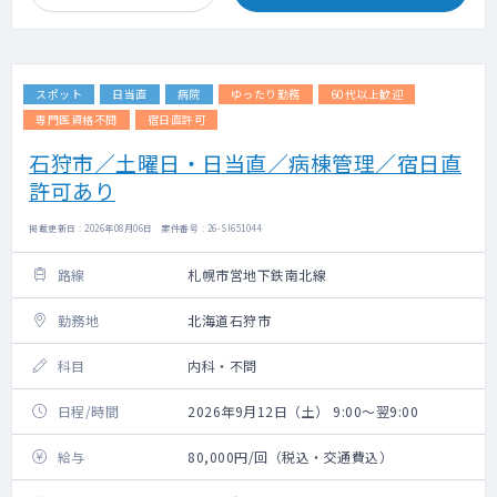
スポット
日当直
病院
ゆったり勤務
60代以上歓迎
専門医資格不問
宿日直許可
石狩市／土曜日・日当直／病棟管理／宿日直
許可あり
掲載更新日 : 2026年08月06日 案件番号 : 26-SI651044
路線
札幌市営地下鉄南北線
勤務地
北海道石狩市
科目
内科・不問
日程/時間
2026年9月12日（土） 9:00～翌9:00
給与
80,000円/回（税込・交通費込）