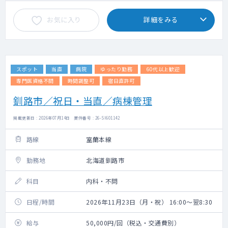
お気に入り
詳細をみる
スポット
当直
病院
ゆったり勤務
60代以上歓迎
専門医資格不問
時間調整可
宿日直許可
釧路市／祝日・当直／病棟管理
掲載更新日 : 2026年07月14日 案件番号 : 26-SI601142
路線
室蘭本線
勤務地
北海道釧路市
科目
内科・不問
日程/時間
2026年11月23日（月・祝） 16:00～翌8:30
給与
50,000円/回（税込・交通費別）