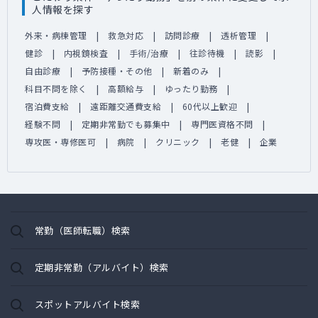
人情報を探す
外来・病棟管理
救急対応
訪問診療
透析管理
健診
内視鏡検査
手術/治療
往診待機
読影
自由診療
予防接種・その他
新着のみ
科目不問を除く
高額給与
ゆったり勤務
宿泊費支給
遠距離交通費支給
60代以上歓迎
経験不問
定期非常勤でも募集中
専門医資格不問
専攻医・専修医可
病院
クリニック
老健
企業
常勤（医師転職）検索
定期非常勤（アルバイト）検索
スポットアルバイト検索