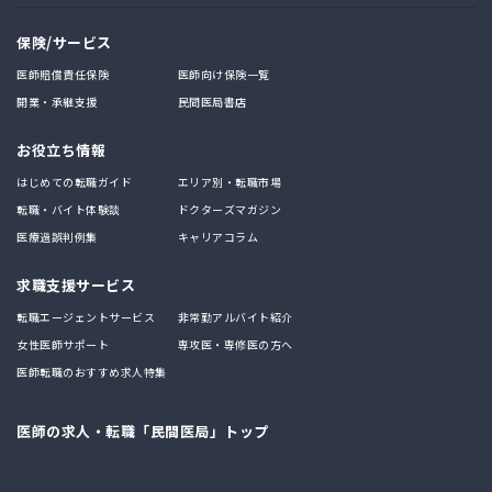
保険/サービス
医師賠償責任保険
医師向け保険一覧
開業・承継支援
民間医局書店
お役立ち情報
はじめての転職ガイド
エリア別・転職市場
転職・バイト体験談
ドクターズマガジン
医療過誤判例集
キャリアコラム
求職支援サービス
転職エージェントサービス
非常勤アルバイト紹介
女性医師サポート
専攻医・専修医の方へ
医師転職のおすすめ求人特集
医師の求人・転職「民間医局」トップ