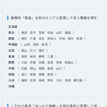
勤務地「青森」を別のエリアに変更して求人情報を探す
北海道
（
）
東北
青森
岩手
宮城
秋田
山形
福島
（
）
関東
東京
千葉
埼玉
神奈川
茨城
栃木
群馬
（
）
甲信越
山梨
長野
新潟
（
）
北陸
富山
石川
福井
（
）
東海
愛知
岐阜
静岡
三重
（
）
関西
大阪
京都
兵庫
滋賀
奈良
和歌山
（
）
中国
広島
岡山
鳥取
島根
山口
（
）
四国
香川
徳島
愛媛
高知
（
）
九州
福岡
佐賀
長崎
熊本
大分
宮崎
鹿児島
沖縄
こだわり条件「ゆったり勤務」を別の条件に変更して求