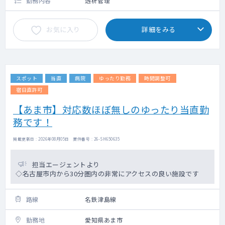
勤務内容
透析管理
お気に入り
詳細をみる
スポット
当直
病院
ゆったり勤務
時間調整可
宿日直許可
【あま市】対応数ほぼ無しのゆったり当直勤
務です！
掲載更新日 : 2026年08月05日 案件番号 : 26-SH650635
担当エージェントより
◇名古屋市内から30分圏内の非常にアクセスの良い施設です
路線
名鉄津島線
勤務地
愛知県あま市