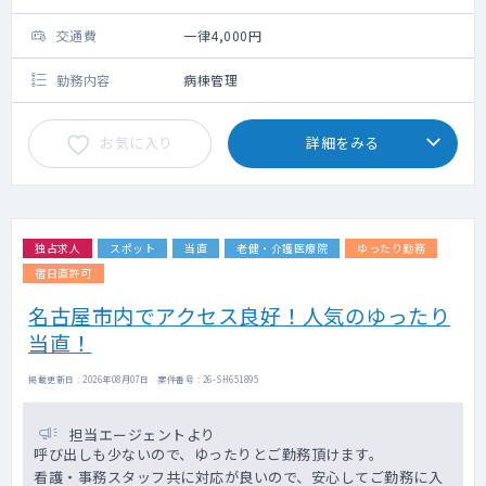
交通費
一律4,000円
勤務内容
病棟管理
お気に入り
詳細をみる
独占求人
スポット
当直
老健・介護医療院
ゆったり勤務
宿日直許可
名古屋市内でアクセス良好！人気のゆったり
当直！
掲載更新日 : 2026年08月07日 案件番号 : 26-SH651895
担当エージェントより
呼び出しも少ないので、ゆったりとご勤務頂けます。
看護・事務スタッフ共に対応が良いので、安心してご勤務に入