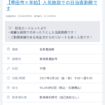
【豊田市×年始】人気施設での日当直勤務で
す
掲載更新日 : 2026年08月05日 案件番号 : 26-SH605964
担当エージェントより
・綺麗な病院でのゆったりとした当直勤務です！
・ご勤務実績のある先生方からのリピートも多く人気です！
路線
名鉄豊田線
勤務地
愛知県豊田市
科目
不問
日程/時間
2027年1月1日（金・祝） 9:00～翌9:00
給与
90,000円/回（税込・交通費込）
駐車場利用
駐車場利用可（自己負担なし）