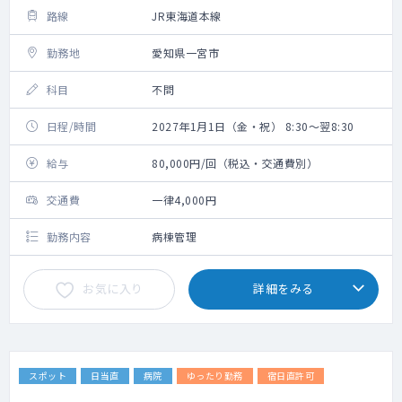
路線
JR東海道本線
勤務地
愛知県一宮市
科目
不問
日程/時間
2027年1月1日（金・祝） 8:30～翌8:30
給与
80,000円/回（税込・交通費別）
交通費
一律4,000円
勤務内容
病棟管理
お気に入り
詳細をみる
スポット
日当直
病院
ゆったり勤務
宿日直許可