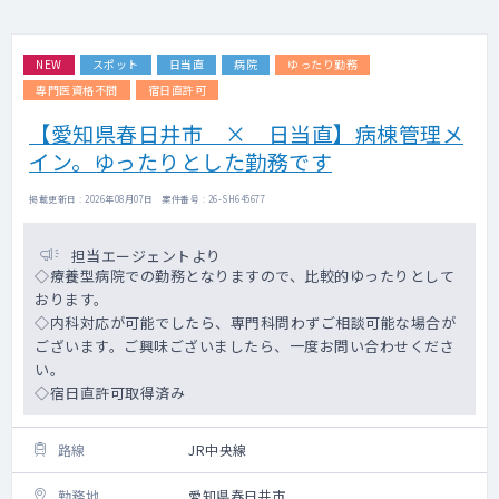
NEW
スポット
日当直
病院
ゆったり勤務
専門医資格不問
宿日直許可
【愛知県春日井市 × 日当直】病棟管理メ
イン。ゆったりとした勤務です
掲載更新日 : 2026年08月07日 案件番号 : 26-SH645677
担当エージェントより
◇療養型病院での勤務となりますので、比較的ゆったりとして
おります。
◇内科対応が可能でしたら、専門科問わずご相談可能な場合が
ございます。ご興味ございましたら、一度お問い合わせくださ
い。
◇宿日直許可取得済み
路線
JR中央線
勤務地
愛知県春日井市