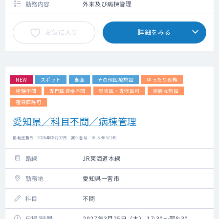
勤務内容
外来及び病棟管理
お気に入り
詳細をみる
NEW
スポット
当直
その他医療施設
ゆったり勤務
経験不問
専門医資格不問
専攻医・専修医可
綺麗な施設
宿日直許可
愛知県／科目不問／病棟管理
掲載更新日 : 2026年08月07日 案件番号 : 26-SH652140
路線
JR東海道本線
勤務地
愛知県一宮市
科目
不問
日程/時間
2027年3月25日（木） 17:30～翌8:30