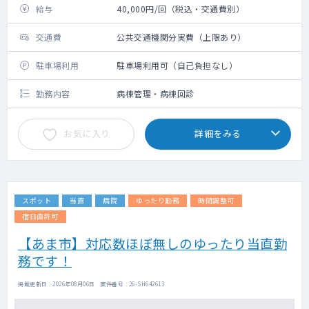
給与
40,000円/回（税込・交通費別）
交通費
公共交通機関分実費（上限あり）
駐車場利用
駐車場利用可（自己負担なし）
勤務内容
病棟管理・病棟回診
お気に入り
詳細をみる
スポット
当直
病院
ゆったり勤務
時間調整可
宿日直許可
【あま市】対応数ほぼ無しのゆったり当直勤
務です！
掲載更新日 : 2026年08月06日 案件番号 : 26-SH642613