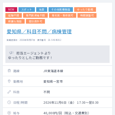
NEW
スポット
当直
その他医療施設
ゆったり勤務
経験不問
専門医資格不問
専攻医・専修医可
時間調整可
綺麗な施設
宿日直許可
愛知県／科目不問／病棟管理
掲載更新日 : 2026年08月07日 案件番号 : 26-SH646812
担当エージェントより
ゆったりとしたご勤務です！
路線
JR東海道本線
勤務地
愛知県一宮市
科目
不問
日程/時間
2026年11月6日（金） 17:30～翌8:30
給与
40,000円/回（税込・交通費別）