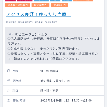
専攻医・専修医可
時間調整可
宿日直許可
アクセス良好！ゆったり当直！
掲載更新日 : 2026年08月07日 案件番号 : 26-SH649670
担当エージェントより
◇名古屋駅から10分程度。最寄駅から徒歩3分程度とアクセスは
良好です。
◇対応件数は少なく、ゆったりとご勤務頂けます。
◇看護スタッフ・事務スタッフ共に丁寧に説明・誘導頂けるの
で、初めての方でも安心してご勤務いただけます。
路線
地下鉄東山線
勤務地
愛知県名古屋市中村区
科目
精神科・不問
日程/時間
2026年9月30日（水） 17:30～翌9:00