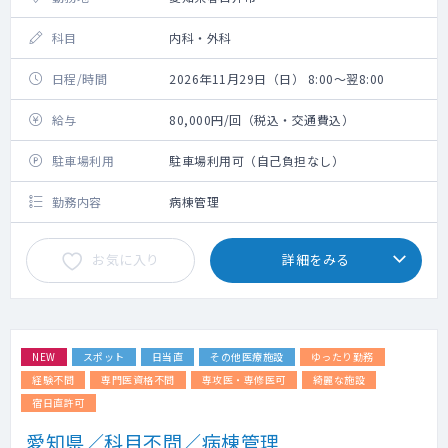
科目
内科・外科
日程/時間
2026年11月29日（日） 8:00～翌8:00
給与
80,000円/回（税込・交通費込）
駐車場利用
駐車場利用可（自己負担なし）
勤務内容
病棟管理
お気に入り
詳細をみる
NEW
スポット
日当直
その他医療施設
ゆったり勤務
経験不問
専門医資格不問
専攻医・専修医可
綺麗な施設
宿日直許可
愛知県／科目不問／病棟管理