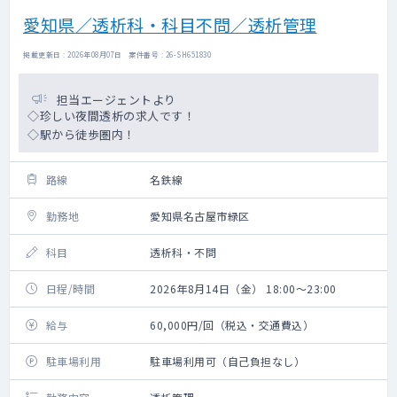
愛知県／透析科・科目不問／透析管理
掲載更新日 : 2026年08月07日 案件番号 : 26-SH651830
担当エージェントより
◇珍しい夜間透析の求人です！
◇駅から徒歩圏内！
路線
名鉄線
勤務地
愛知県名古屋市緑区
科目
透析科・不問
日程/時間
2026年8月14日（金） 18:00～23:00
給与
60,000円/回（税込・交通費込）
駐車場利用
駐車場利用可（自己負担なし）