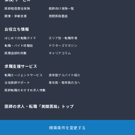
医師賠償責任保険
医師向け保険一覧
開業・承継支援
民間医局書店
お役立ち情報
はじめての転職ガイド
エリア別・転職市場
転職・バイト体験談
ドクターズマガジン
医療過誤判例集
キャリアコラム
求職支援サービス
転職エージェントサービス
非常勤アルバイト紹介
女性医師サポート
専攻医・専修医の方へ
医師転職のおすすめ求人特集
医師の求人・転職「民間医局」トップ
検索条件を変更する
メディカル・プリンシプル社