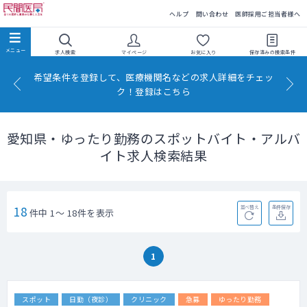
民間医局
ヘルプ
問い合わせ
医師採用ご担当者様へ
求人検索
マイページ
お気に入り
保存済みの
検索条件
希望条件を登録して、医療機関名などの求人詳細をチェッ
ク！登録はこちら
愛知県・ゆったり勤務のスポットバイト・アルバ
イト求人検索結果
18
並べ替え
条件保存
件中 1～ 18件を表示
1
スポット
日勤（夜診）
クリニック
急募
ゆったり勤務