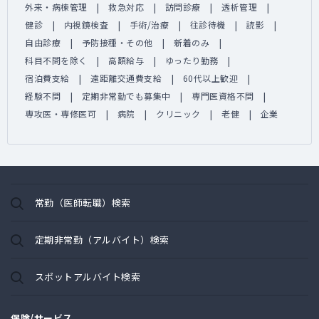
外来・病棟管理
救急対応
訪問診療
透析管理
健診
内視鏡検査
手術/治療
往診待機
読影
自由診療
予防接種・その他
新着のみ
科目不問を除く
高額給与
ゆったり勤務
宿泊費支給
遠距離交通費支給
60代以上歓迎
経験不問
定期非常勤でも募集中
専門医資格不問
専攻医・専修医可
病院
クリニック
老健
企業
常勤（医師転職）検索
定期非常勤（アルバイト）検索
スポットアルバイト検索
保険/サービス