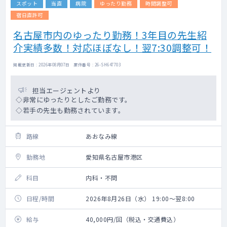
スポット
当直
病院
ゆったり勤務
時間調整可
宿日直許可
名古屋市内のゆったり勤務！3年目の先生紹
介実績多数！対応ほぼなし！翌7:30調整可！
掲載更新日 : 2026年08月07日 案件番号 : 26-SH647703
担当エージェントより
◇非常にゆったりとしたご勤務です。
◇若手の先生も勤務されています。
路線
あおなみ線
勤務地
愛知県名古屋市港区
科目
内科・不問
日程/時間
2026年8月26日（水） 19:00～翌8:00
給与
40,000円/回（税込・交通費込）