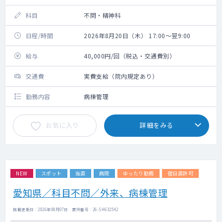
科目
不問・精神科
日程/時間
2026年8月20日（木） 17:00～翌9:00
給与
40,000円/回（税込・交通費別）
交通費
実費支給（院内規定あり）
勤務内容
病棟管理
お気に入り
詳細をみる
NEW
スポット
当直
病院
ゆったり勤務
宿日直許可
愛知県／科目不問／外来、病棟管理
掲載更新日 : 2026年08月07日 案件番号 : 26-SH632542