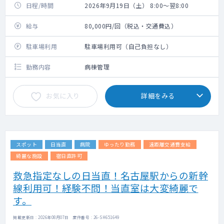
日程/時間
2026年9月19日（土） 8:00～翌8:00
給与
80,000円/回（税込・交通費込）
駐車場利用
駐車場利用可（自己負担なし）
勤務内容
病棟管理
お気に入り
詳細をみる
スポット
日当直
病院
ゆったり勤務
遠距離交通費支給
綺麗な施設
宿日直許可
救急指定なしの日当直！名古屋駅からの新幹
線利用可！経験不問！当直室は大変綺麗で
す。
掲載更新日 : 2026年08月07日 案件番号 : 26-SH651649