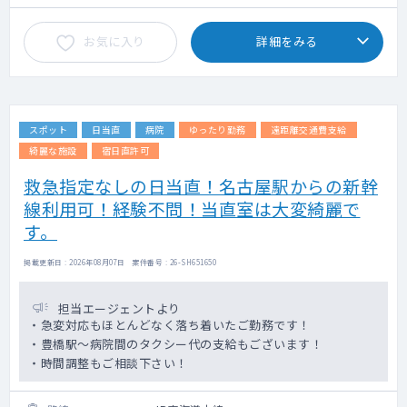
お気に入り
詳細をみる
スポット
日当直
病院
ゆったり勤務
遠距離交通費支給
綺麗な施設
宿日直許可
救急指定なしの日当直！名古屋駅からの新幹
線利用可！経験不問！当直室は大変綺麗で
す。
掲載更新日 : 2026年08月07日 案件番号 : 26-SH651650
担当エージェントより
・急変対応もほとんどなく落ち着いたご勤務です！
・豊橋駅～病院間のタクシー代の支給もございます！
・時間調整もご相談下さい！