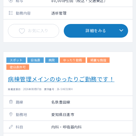
給与
80,000円/回（税込・交通費込）
勤務内容
透析管理
お気に入り
詳細をみる
スポット
日当直
病院
ゆったり勤務
綺麗な施設
宿日直許可
病棟管理メインのゆったりご勤務です！
掲載更新日 : 2026年08月07日 案件番号 : 26-SH651984
路線
名鉄豊田線
勤務地
愛知県日進市
科目
内科・呼吸器内科