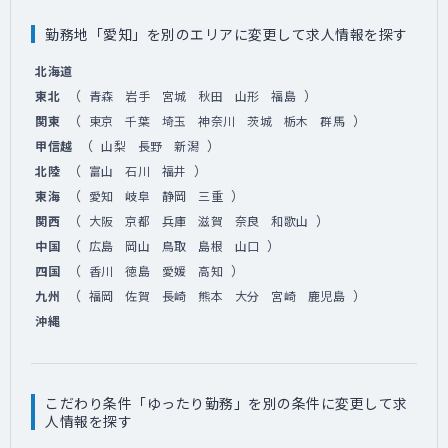
勤務地「愛知」を別のエリアに変更して求人情報を探す
北海道
（
）
東北
青森
岩手
宮城
秋田
山形
福島
（
）
関東
東京
千葉
埼玉
神奈川
茨城
栃木
群馬
（
）
甲信越
山梨
長野
新潟
（
）
北陸
富山
石川
福井
（
）
東海
愛知
岐阜
静岡
三重
（
）
関西
大阪
京都
兵庫
滋賀
奈良
和歌山
（
）
中国
広島
岡山
鳥取
島根
山口
（
）
四国
香川
徳島
愛媛
高知
（
）
九州
福岡
佐賀
長崎
熊本
大分
宮崎
鹿児島
沖縄
こだわり条件「ゆったり勤務」を別の条件に変更して求
人情報を探す