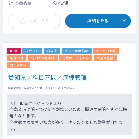
勤務内容
病棟管理
お気に入り
詳細をみる
NEW
スポット
日当直
その他医療施設
ゆったり勤務
経験不問
専門医資格不問
専攻医・専修医可
綺麗な施設
宿日直許可
愛知県／科目不問／病棟管理
掲載更新日 : 2026年08月07日 案件番号 : 26-SH650590
担当エージェントより
◇急変時は院内での処置が難しいため、関連の病院へすぐに搬
送となります。
◇容態の落ち着いた方が多く、ゆったりとした勤務が可能で
す。