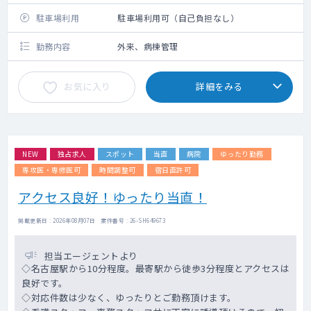
駐車場利用
駐車場利用可（自己負担なし）
勤務内容
外来、病棟管理
お気に入り
詳細をみる
NEW
独占求人
スポット
当直
病院
ゆったり勤務
専攻医・専修医可
時間調整可
宿日直許可
アクセス良好！ゆったり当直！
掲載更新日 : 2026年08月07日 案件番号 : 26-SH649673
担当エージェントより
◇名古屋駅から10分程度。最寄駅から徒歩3分程度とアクセスは
良好です。
◇対応件数は少なく、ゆったりとご勤務頂けます。